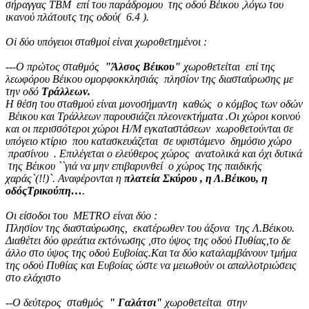
σήραγγας ΤΒΜ επί του παράδρομου της οδού Βέικου ,λόγω του
ικανού πλάτουτς της οδού( 6.4 ).
Oi δύο υπόγειοι σταθμοί είναι χωροθετημένοι :
---Ο πρώτος σταθμός
"Άλσος Βέικου"
χωροθετείται επί της
λεωφόρου Βέικου ομορφοκκλησιάς πλησίον της διασταύρωσης με
την οδό
Τράλλεων.
Η θέση του σταθμού είναι μονοσήμαντη καθώς ο κόμβος των οδών
Βέικου και Τράλλεων παρουσιάζει πλεονεκτήματα .Οι χώροι κοινού
και οι περισσότεροι χώροι Η/Μ εγκαταστάσεων xωροθετούνται σε
υπόγειο κτίριο που κατασκευάζεται σε υφιστάμενο δημόσιο χώρο
πρασίνου . Επιλέγεται ο ελεύθερος χώρος ανατολικά και όχι δυτικά
της Βέικου ``γιά να μην επιβαρυνθεί ο χώρος της παιδικής
χαράς`(!!)`. Αναφέρονται η
πλατεία Σκύρου , η Λ.Βέικου, η
οδόςΤρικούπη…
.
Οι είσοδοι του METRO είναι δύο :
Πλησίον της διασταύρωσης, εκατέρωθεν του άξονα της Λ.Βέικου.
Διαθέτει δύο φρεάτια εκτόνωσης ,στο ύψος της οδού Πυθίας,το δε
άλλο στο ύψος της οδού Ευβοίας.Και τα δύο καταλαμβάνουν τμήμα
της οδού Πυθίας και Ευβοίας ώστε να μειωθούν οι απαλλοτριώσεις
στο ελάχιστο
--Ο δεύτερος σταθμός
" Γαλάτσι"
χωροθετείται στην