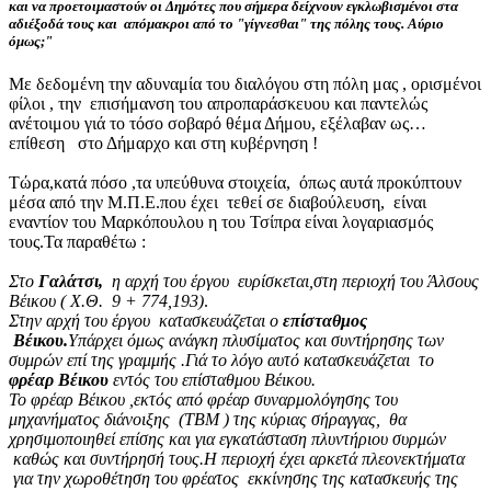
και να προετοιμαστούν οι Δημότες που
σήμερα
δείχνουν εγκλωβισμένοι στα
αδιέξοδά τους και απόμακροι από το "γίγνεσθαι" της πόλης τους. Αύριο
όμως;"
Με δεδομένη την αδυναμία του διαλόγου στη πόλη μας , ορισμένοι
φίλοι , την επισήμανση του απροπαράσκευου και παντελώς
ανέτοιμου γιά το τόσο σοβαρό θέμα Δήμου, εξέλαβαν ως…
επίθεση στο Δήμαρχο και στη κυβέρνηση !
Τώρα,κατά πόσο ,τα υπεύθυνα στοιχεία, όπως αυτά προκύπτουν
μέσα από την Μ.Π.Ε.που έχει τεθεί σε διαβούλευση, είναι
εναντίον του Μαρκόπουλου η του Τσίπρα είναι λογαριασμός
τους.Τα παραθέτω :
Στο
Γαλάτσι,
η αρχή του έργου ευρίσκεται,στη περιοχή του Άλσους
Βέικου ( Χ.Θ. 9 + 774,193)
.
Στην αρχή του έργου κατασκευάζεται ο
επίσταθμος
Βέικου.
Υπάρχει όμως ανάγκη πλυσίματος και συντήρησης των
συμρών επί της γραμμής .Γιά το λόγο αυτό κατασκευάζεται το
φρέαρ Βέικου
εντός του επίσταθμου Βέικου.
Το φρέαρ Βέικου ,εκτός από φρέαρ συναρμολόγησης του
μηχανήματος διάνοιξης (ΤΒΜ ) της κύριας σήραγγας, θα
χρησιμοποιηθεί επίσης και για εγκατάσταση πλυντήριου συρμών
καθώς και συντήρησή τους.Η περιοχή έχει αρκετά πλεονεκτήματα
για την χωροθέτηση του φρέατος εκκίνησης της κατασκευής της