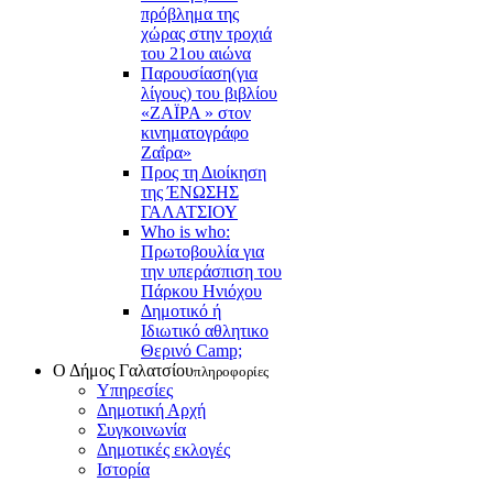
πρόβλημα της
χώρας στην τροχιά
του 21ου αιώνα
Παρουσίαση(για
λίγους) του βιβλίου
«ΖΑΪΡΑ » στον
κινηματογράφο
Ζαΐρα»
Προς τη Διοίκηση
της ΈΝΩΣΗΣ
ΓΑΛΑΤΣΙΟΥ
Who is who:
Πρωτοβουλία για
την υπεράσπιση του
Πάρκου Ηνιόχου
Δημοτικό ή
Ιδιωτικό αθλητικο
Θερινό Camp;
Ο Δήμος Γαλατσίου
πληροφορίες
Υπηρεσίες
Δημοτική Αρχή
Συγκοινωνία
Δημοτικές εκλογές
Ιστορία