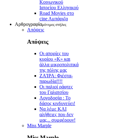
Κοινωνικού
Ιατρείου Ελληνικού
Road Movies στο
cine Aμπάριζα
Αρθρογραφία
μόνιμες στήλες
Απόψεις
Απόψεις
Οι απορίες του
κυρίου «Κ» και
άλλα μικροπολιτικά
της πόλης μας
ZAΊΡΑ: Φιέστα-
παρωδία!!!!
Οι παλιοί ράφτες
του Γαλατσίου
Λογοδοσία : Το
δάσος κινδυνεύει!
Να λέμε ΚΑΙ
αλήθειες που δεν
μας... συμφέρουν!
Miss Marple
Miss Marple