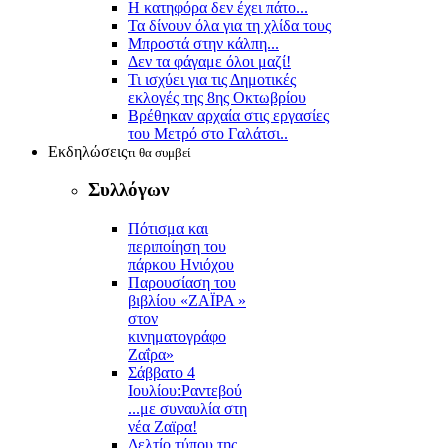
Η κατηφόρα δεν έχει πάτο...
Τα δίνουν όλα για τη χλίδα τους
Μπροστά στην κάλπη...
Δεν τα φάγαμε όλοι μαζί!
Τι ισχύει για τις Δημοτικές
εκλογές της 8ης Οκτωβρίου
Βρέθηκαν αρχαία στις εργασίες
του Μετρό στο Γαλάτσι..
Εκδηλώσεις
τι θα συμβεί
Συλλόγων
Πότισμα και
περιποίηση του
πάρκου Ηνιόχου
Παρουσίαση του
βιβλίου «ΖΑΪΡΑ »
στον
κινηματογράφο
Ζαΐρα»
Σάββατο 4
Ιουλίου:Ραντεβού
...με συναυλία στη
νέα Ζαϊρα!
Δελτίο τύπου της