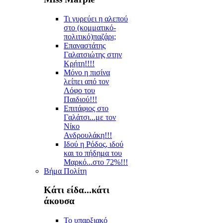
Τι γυρεύει η αλεπού
στο (κομματικό-
πολιτικό)παζάρι;
Επαναστάτης
Γαλατσιώτης στην
Κρήτη!!!!
Μόνο η πισίνα
λείπει από τον
Λόφο του
Παιδιού!!!
Επιτάφιος στο
Γαλάτσι...με τον
Νίκο
Ανδρουλάκη!!!
Ιδού η Ρόδος, ιδού
και το πήδημα του
Μαρκό...στο 72%!!!
Βήμα Πολίτη
Κάτι είδα...κάτι
άκουσα
Το υπαρξιακό