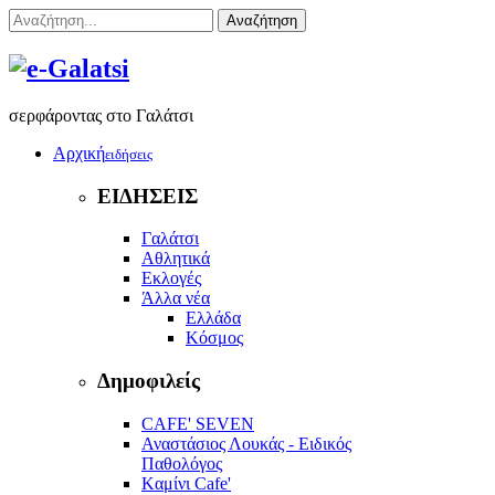
Αναζήτηση
σερφάροντας στο Γαλάτσι
Αρχική
ειδήσεις
ΕΙΔΗΣΕΙΣ
Γαλάτσι
Αθλητικά
Εκλογές
Άλλα νέα
Ελλάδα
Κόσμος
Δημοφιλείς
CAFE' SEVEN
Αναστάσιος Λουκάς - Ειδικός
Παθολόγος
Kαμίνι Cafe'