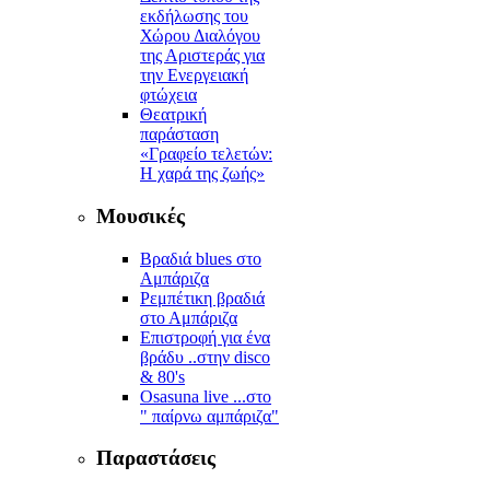
εκδήλωσης του
Χώρου Διαλόγου
της Αριστεράς για
την Ενεργειακή
φτώχεια
Θεατρική
παράσταση
«Γραφείο τελετών:
Η χαρά της ζωής»
Μουσικές
Βραδιά blues στο
Αμπάριζα
Ρεμπέτικη βραδιά
στο Αμπάριζα
Επιστροφή για ένα
βράδυ ..στην disco
& 80's
Osasuna live ...στο
" παίρνω αμπάριζα"
Παραστάσεις