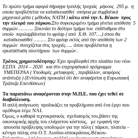
Το πρώτο τμήμα αφορά σήραγγα τριπλής τροχιάς μήκους 295 μ. η
οποία προβλέπεται να κατασκευασθεί υπόγεια με συμβατικά
μηχανικά μέσα ( μέθοδος ΝΑΤΜ )
κάτω από την Λ. Βέικου προς
την πλευρά του πάρκου.
Στο συγκεκριμένο τμήμα γίνεται απόθεση 5
συρμών……….. Ξεκινάει το δεύτερο τμήμα του επίσταθμου στο
οποίο περιλαμβάνεται το φρέαρ ( από Χ.Θ. 107….) όπου θα
κατασκευασθεί ……… Στο φρέαρ εκτός από την απόθεση των 2
συρμών συνεχίζεται στις τροχιές….. όπου προβλέπεται η
εγκατάσταση πλυντήριου των συρμών .
Τρόπος χρηματοδότησης:
Έχει προβλεφθεί στο πλαίσιο του νέου
ΕΣΠΑ 2014 – 2020 και στο επιχειρησιακό πρόγραμμα
ΥΜΕΠΕΡΑΑ ( Υποδομές ,μεταφορές , περιβάλλον, αειφόρος
ανάπτυξη ) (Εντύπωση προκαλεί ότι δεν αναφέρεται η Ευρωπαική
Τράπεζα Επενδύσεων)
Τα παραπάνω αναφέρονται στην Μ.Π.Ε. που έχει τεθεί σε
διαβούλευση.
Η απλή ανάγνωση προδικάζει τα προβλήματα από ένα έργο που
ομόθυμα λέμε ΝΑΙ.
Όμως, ο καθαρά τεχνοκρατικός σχεδιασμός του,βάσει της
οικονομικής αρχής του ελάχιστου κόστους, με εμφανή την
απουσία πρόβλεψης υποδομών για την πόλη ( πάρκιν, πλατεία –
κέντρο πόλης στο Ο.Τ. Λυσίου-ιπποκράτους-Βέικου-