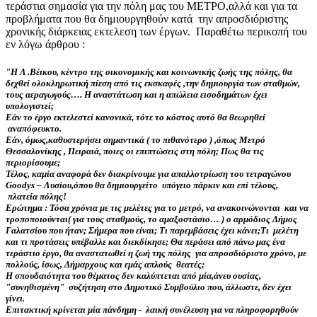
τεράστια σημασία για την πόλη μας του ΜΕΤΡΟ,αλλά και για τα
προβλήματα που θα δημιουργηθούν κατά την απροσδιόριστης
χρονικής διάρκειας εκτελεση των έργων. Παραθέτω περικοπή του
εν λόγω άρθρου :
"Η Λ .Βέικου, κέντρο της οικονομικής και κοινωνικής ζωής της πόλης, θα
δεχθεί ολοκληρωτική πίεση από τις εκσκαφές ,την δημιουργία των σταθμών,
τους αεραγωγούς…. Η αναστάτωση και η απώλεια εισοδημάτων έχει
υπολογιστεί;
Εάν το έργο εκτελεστεί κανονικά, τότε το κόστος αυτό θα θεωρηθεί
αναπόφευκτο.
Εάν, όμως,καθυστερήσει σημαντικά ( το πιθανότερο ) ,όπως Μετρό
Θεσσαλονίκης , Πειραιά, ποιες οι επιπτώσεις στη πόλη; Πως θα τις
περιορίσουμε;
Τέλος, καμία αναφορά δεν διακρίνουμε για απαλλοτρίωση του τετραγώνου
Goodys – Λυσίου,όπου θα δημιουργείτο υπόγειο πάρκιν και επί τέλους,
πλατεία πόλης!
Ερώτημα : Τόσα χρόνια με τις μελέτες για το μετρό, να ανακοινώνονται και να
τροποποιούνται( για τους σταθμούς, το αμαξοστάσιο… ) ο αρμόδιος Δήμος
Γαλατσίου που ήταν; Σήμερα που είναι; Τι παρεμβάσεις έχει κάνει;Τι μελέτη
και τι προτάσεις υπέβαλλε και διεκδίκησε; Θα περάσει από πάνω μας ένα
τεράστιο έργο, θα αναστατωθεί η ζωή της πόλης για απροσδιόριστο χρόνο, με
πολλούς, ίσως, Δήμαρχους και εμάς απλούς θεατές;
Η σπουδαιότητα του θέματος δεν καλύπτεται από μία,άνευ ουσίας,
"συνηθισμένη" συζήτηση στο Δημοτικό Συμβούλιο που, άλλωστε, δεν έχει
γίνει.
Επιτακτική κρίνεται μία πάνδημη - λαική συνέλευση για να πληροφορηθούν