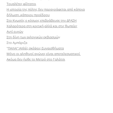
Τουαλέτες φίλτατοι
Η ιστορία της πόλης δεν παραγράφεται από κάποια
δήλωση..κάποιου προέδρου
Στο Κνωσός ο κόσμος επιβράβευσε την ΔΡΑΣΗ
Χαλαρότερα στη κριτική,αλλά και στις θωπείες
Αντί ευχών
Στη δίνη των εκλογικών εκβιασμώ
ν
Στο Αμπάριζα
"
ΠΑΛΑΙ":Απλές σκέψεις-Συναισθήματα
Μόνο οι αληθινοί αγώνες είναι αποτελεσματικοί
Ακόμα δεν ήρθε το Μετρό στο Γαλάτσι