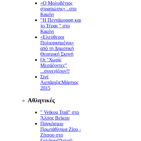
«Ο Μολυβένιος
στρατιώτης» ..στο
Καμίνι
"Η Πεντάμορφη και
το Τέρας " στο
Καμίνι
«Ελεύθεροι
Πολιορκημένοι»
από τη Δημοτική
Θεατρική Σκηνή
Οι "Χωρίς
Μεσάζοντες"
...συνεχίζουν!!
Σινέ
Αμπάριζα:Mάρτιος
2015
Αθλητικές
" Veikou Trail" στο
Άλσος Βεϊκου
Παγκόσμιο
Πρωτάθλημα Ζίου -
Ζίτσου στο
Γαλάτσι(Παλαί)