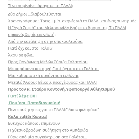
Ti να συμβαίνει άραγε με το ΠΑΛΑΙ;
Δύο Δήμοι ...διαβουλεύονται
Χρονογράφημα: Τρεις + μία σκηνές γιά το ΠΑΛΑΙ και ένας συνειρμός
Η "Αγιά Σοφιά" του Μελισσανίδη βρήκε το δρόμο της. Το ΠΑΛΑΙ
ορφανό; Χωρίς επενδυτή;
Aπό την κατάληψη στην υποκουλτούρα
Γιατί όχι και στο Παλαί?
Άκου ρε φίλε..
Προς Οργάνωση Μελών Σύριζα Γαλατσίου
Με παράπονο και οργή:Γιατί όχι και στο Γαλάτσι
Μια καθοριστική συνάντηση ευθύνης
Μ
εταξύ Άλσους Βέϊκου, πεζογέφυρας και ΠΑΛΑΙ
Προς τον κ. Σταύρο Κοντονή,Υφυπουργό Αθλητισμού
Γιατί λέμε ΟΧΙ
Που 'σαι Παπαδιονυσίου!
Πέντε συζητήσεις για το ΠΑΛΑΙ:";Aκου φιλαράκο"
Καλό ταξίδι Κώστα!
Ευτυχώς κάποιοι επιμένουν
Η χθεσνοβραδινη συζήτηση στο Αμπάριζα
Γύρω από μία συγκέντρωση στο Γαλάτσι...