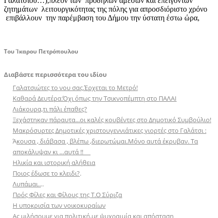
Γαλατσίου…),πλέον των πρόδηλων άμεσων και επειγόντων
ζητημάτων λειτουργικότητας της πόλης για απροσδιόριστο χρόνο
επιβάλλουν την παρέμβαση του Δήμου την ύστατη έστω ώρα,
Του Ίκαρου Πετρόπουλου
Διαβάστε περισσότερα του ιδίου
Γαλατσιώτες το νου σας.Έρχεται το Μετρό!
Καθαρά Δευτέρα:Όχι όπως την Τσικνοπέμπτη στο ΠΑΛΑΙ
Λιάκουρα,τι πάλι έπαθες?
Ξεχάστηκαν πάραυτα...οι καλές κουβέντες στο Δημοτικό Συμβούλιο!
Μακρόσυρτες Δημοτικές χριστουγεννιάτικες γιορτές στο Γαλάτσι :
Ά
κουσα , διάβασα , βλέπω ,διερωτώμαι.Μόνο αυτά έκρυβαν. Τα
αποκάλυψαν κι …αυτά !!
Ηλικία και ιστορική αλήθεια
Ποιος έδωσε το κλειδι?
.
Λυπάμαι..
..
Πρός Φίλες και Φίλους της Τ.Ο Σύριζα
Η υποκρισία των νοικοκυραίων
Aς μιλήσουμε για πολιτική,με ψυχραιμία και απόσταση