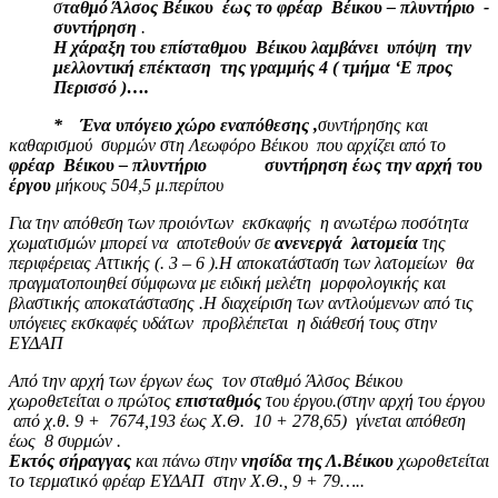
σ
ταθμό Άλσος Βέικου έως το φρέαρ Βέικου
– πλυντήριο -
συντήρηση
.
Η χάραξη του επίσταθμου Βέικου λαμβάνει υπόψη την
μελλοντική επέκταση της γραμμής 4 ( τμήμα ‘Ε προς
Περισσό )….
* Ένα υπόγειο χώρο εναπόθεσης ,
συντήρησης και
καθαρισμού συρμών στη Λεωφόρο Βέικου που αρχίζει από το
φρέαρ Βέικου – πλυντήριο συντήρηση έως την αρχή του
έργου
μήκους 504,5 μ.περίπου
Για την απόθεση των προιόντων εκσκαφής η ανωτέρω ποσότητα
χωματισμών μπορεί να αποτεθούν σε
ανενεργά λατομεία
της
περιφέρειας Αττικής (. 3 – 6 ).Η αποκατάσταση των λατομείων θα
πραγματοποιηθεί σύμφωνα με ειδική μελέτη μορφολογικής και
βλαστικής αποκατάστασης .Η διαχείριση των αντλούμενων από τις
υπόγειες εκσκαφές υδάτων προβλέπεται η διάθεσή τους στην
ΕΥΔΑΠ
Από την αρχή των έργων έως τον σταθμό Άλσος Βέικου
χωροθετείται ο πρώτος
επισταθμός
του έργου.(στην αρχή του έργου
από χ.θ. 9 + 7674,193 έως Χ.Θ. 10 + 278,65) γίνεται απόθεση
έως 8 συρμών .
Εκτός σήραγγας
και πάνω στην
νησίδα της Λ.Βέικου
χωροθετείται
το τερματικό φρέαρ ΕΥΔΑΠ στην Χ.Θ., 9 + 79…..