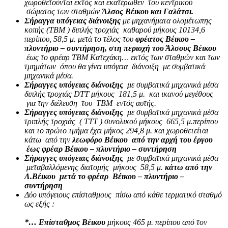
χωροθετούνται εκτός και εκατέρωθεν του κεντρικού
σώματος των σταθμών
Άλσος Βέικου και Γαλάτσι.
Σήραγγα υπόγειας διάνοιξης
με μηχανήματα ολομέτωπης
κοπής (ΤΒΜ ) διπλής τροχιάς καθαρού μήκους 10134,6
περίπου, 58,5 μ. μετά το τέλος του
φρέατος Βέικου –
πλυντήριο – συντήρηση, στη περιοχή του Άλσους Βέικου
έως το φρέαρ ΤΒΜ Κατεχάκη… εκτός των σταθμών και των
τμημάτων όπου θα γίνει υπόγεια διάνοιξη με συμβατικά
μηχανικά μέσα.
Σήραγγες υπόγειας διάνοιξης
με συμβατικά μηχανικά μέσα
διπλής τροχιάς DTT μήκους 181,5 μ. και ικανού μεγέθους
για την διέλευση του ΤΒΜ εντός αυτής.
Σήραγγες υπόγειας διάνοιξης
με συμβατικά μηχανικά μέσα
τριπλής τροχιάς ( ΤΤΤ ) συνολικού μήκους 665,5 μ.περίπου
και το πρώτο τμήμα έχει μήκος 294,8 μ. και χωροθετείται
κάτω από την
λεωφόρο Βέικου από την αρχή του έργου
έως φρέαρ Βέικου – πλυντήριο – συντήρηση
Σήραγγες υπόγειας διάνοιξης
με συμβατικά μηχανικά μέσα
μεταβαλλόμενης διατομής μήκους 58,5 μ.
κάτω από την
Λ.Βέικου μετά το φρέαρ Βέικου – πλυντήριο –
συντήρηση
Δύο υπόγειoυς επίσταθμους πίσω από κάθε τερματικό σταθμό
ως εξής :
*… Επίσταθμος Βέικου
μήκους 465 μ. περίπου από τον