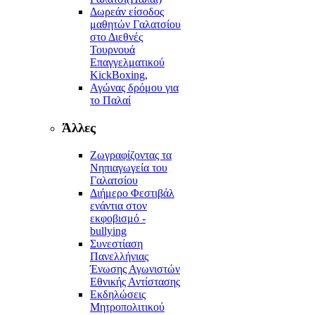
Δωρεάν είσοδος
μαθητών Γαλατσίου
στο Διεθνές
Τουρνουά
Επαγγελματικού
KickBoxing,
Αγώνας δρόμου για
το Παλαί
Άλλες
Ζωγραφίζοντας τα
Νηπιαγωγεία του
Γαλατσίου
Διήμερο Φεστιβάλ
ενάντια στον
εκφοβισμό -
bullying
Συνεστίαση
Πανελλήνιας
Ένωσης Αγωνιστών
Εθνικής Αντίστασης
Εκδηλώσεις
Μητροπολιτικού