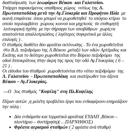
διασταύρωση των
λεωφόρων Βέικου και Γαλατσίου.
Υπάρχει παρακείμενος υπαίθριος χώρος νοτίως της
Λ.
Πρωτοπαπαδάκη μετά την Αγ.Γλυκερία και Προφήτου Ηλία
με
ικανή επιφάνεια όπου μπορεί να χωροθετηθεί το υπόγειο κτίριο το
οποίο περιλαμβάνει χώρους κοινού και μηχ/κούς σε επιθυμητή
λειτουργική σχέση με την σήραγγα των αποβάθρων χωρίςνα
απαιτούνται απαλλοτριώσεις ( λιγότερες συγκριτικά με άλλες
επιλογές ) .
Ο σταθμός διαθέτει δύο φρεάτια εκτόνωσης . Το ένα χωροθετείται
στο Β.Δ. πεζοδρόμιο της Λ.Βέικου ,μεταξύ των οδών Αρτέμιδος και
Εκάτης και το δεύτερο χωροθετείται στο Βόρειο πεζοδρόμιο της
οδού Ιπποκράτους στην άκρη της προς την οδό Αγ.Γλυκερίας ( 6 –
21 ) .
Οι είσοδοι του σταθμού χωροθετούνται στο νότιο πεζοδρόμιο της
Λ. Γαλατσίου - Πρωτοπαπαδάκη
και εκατέρωθεν του άξονα
Βέικου – Αγ.Γλυκερίας.
---Ο 3ος σταθμός
"Κυψέλη" στη Πλ.Κυψέλης
Πέραν αυτών ,η μελέτη προβλέπει έργα που ενδιαφέρουν-επηρεάζουν
την πόλη :
Δύο ενδιάμεσα και τερματικά φρεάτια( ΕΥΔΑΠ ,Βέικου –
πλυντήριο – συντήρηση)( …ΠΑΡΝΗΘΟΣ)
Φρέατα αερισμού σταθμών
( 2 φρέατα ανά σταθμό