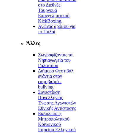
στο Διεθνές
Τουρνουά
Επαγγελματικού
KickBoxing,
Αγώνας δρόμου για
το Παλαί
Άλλες
Ζωγραφίζοντας τα
Νηπιαγωγεία του
Γαλατσίου
Διήμερο Φεστιβάλ
ενάντια στον
εκφοβισμό -
bullying
Συνεστίαση
Πανελλήνιας
Ένωσης Αγωνιστών
Εθνικής Αντίστασης
Εκδηλώσεις
Μητροπολιτικού
Κοινωνικού
Ιατρείου Ελληνικού