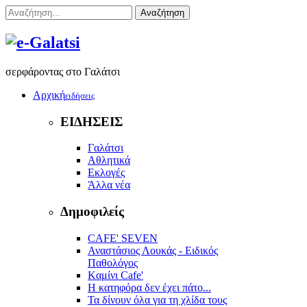
Αναζήτηση
σερφάροντας στο Γαλάτσι
Αρχική
ειδήσεις
ΕΙΔΗΣΕΙΣ
Γαλάτσι
Αθλητικά
Εκλογές
Άλλα νέα
Δημοφιλείς
CAFE' SEVEN
Αναστάσιος Λουκάς - Ειδικός
Παθολόγος
Kαμίνι Cafe'
Η κατηφόρα δεν έχει πάτο...
Τα δίνουν όλα για τη χλίδα τους