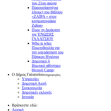
του 21ου αιώνα
Παρουσίαση(για
λίγους) του βιβλίου
«ΖΑΪΡΑ » στον
κινηματογράφο
Ζαΐρα»
Προς τη Διοίκηση
της ΈΝΩΣΗΣ
ΓΑΛΑΤΣΙΟΥ
Who is who:
Πρωτοβουλία για
την υπεράσπιση του
Πάρκου Ηνιόχου
Δημοτικό ή
Ιδιωτικό αθλητικο
Θερινό Camp;
Ο Δήμος Γαλατσίου
πληροφορίες
Υπηρεσίες
Δημοτική Αρχή
Συγκοινωνία
Δημοτικές εκλογές
Ιστορία
Βρίσκεστε εδώ:
Αρχική