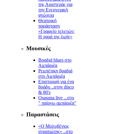
της Αριστεράς για
την Ενεργειακή
φτώχεια
Θεατρική
παράσταση
«Γραφείο τελετών:
Η χαρά της ζωής»
Μουσικές
Βραδιά blues στο
Αμπάριζα
Ρεμπέτικη βραδιά
στο Αμπάριζα
Επιστροφή για ένα
βράδυ ..στην disco
& 80's
Osasuna live ...στο
" παίρνω αμπάριζα"
Παραστάσεις
«Ο Μολυβένιος
στρατιώτης» ..στο