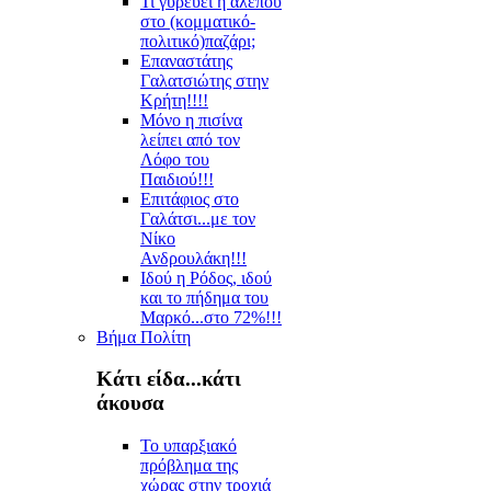
Τι γυρεύει η αλεπού
στο (κομματικό-
πολιτικό)παζάρι;
Επαναστάτης
Γαλατσιώτης στην
Κρήτη!!!!
Μόνο η πισίνα
λείπει από τον
Λόφο του
Παιδιού!!!
Επιτάφιος στο
Γαλάτσι...με τον
Νίκο
Ανδρουλάκη!!!
Ιδού η Ρόδος, ιδού
και το πήδημα του
Μαρκό...στο 72%!!!
Βήμα Πολίτη
Κάτι είδα...κάτι
άκουσα
Το υπαρξιακό
πρόβλημα της
χώρας στην τροχιά