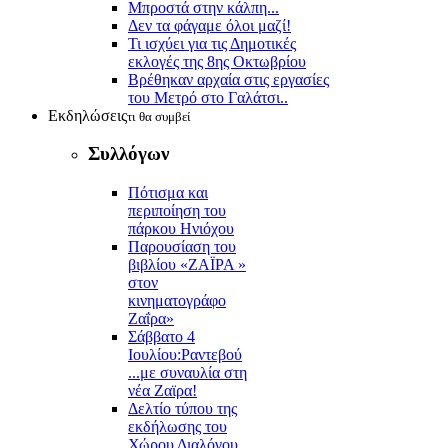
Μπροστά στην κάλπη...
Δεν τα φάγαμε όλοι μαζί!
Τι ισχύει για τις Δημοτικές
εκλογές της 8ης Οκτωβρίου
Βρέθηκαν αρχαία στις εργασίες
του Μετρό στο Γαλάτσι..
Εκδηλώσεις
τι θα συμβεί
Συλλόγων
Πότισμα και
περιποίηση του
πάρκου Ηνιόχου
Παρουσίαση του
βιβλίου «ΖΑΪΡΑ »
στον
κινηματογράφο
Ζαΐρα»
Σάββατο 4
Ιουλίου:Ραντεβού
...με συναυλία στη
νέα Ζαϊρα!
Δελτίο τύπου της
εκδήλωσης του
Χώρου Διαλόγου