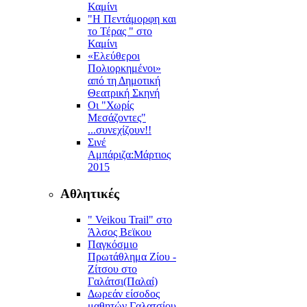
Καμίνι
"Η Πεντάμορφη και
το Τέρας " στο
Καμίνι
«Ελεύθεροι
Πολιορκημένοι»
από τη Δημοτική
Θεατρική Σκηνή
Οι "Χωρίς
Μεσάζοντες"
...συνεχίζουν!!
Σινέ
Αμπάριζα:Mάρτιος
2015
Αθλητικές
" Veikou Trail" στο
Άλσος Βεϊκου
Παγκόσμιο
Πρωτάθλημα Ζίου -
Ζίτσου στο
Γαλάτσι(Παλαί)
Δωρεάν είσοδος
μαθητών Γαλατσίου