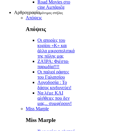
Road Movies στο
cine Aμπάριζα
Αρθρογραφία
μόνιμες στήλες
Απόψεις
Απόψεις
Οι απορίες του
κυρίου «Κ» και
άλλα μικροπολιτικά
της πόλης μας
ZAΊΡΑ: Φιέστα-
παρωδία!!!!
Οι παλιοί ράφτες
του Γαλατσίου
Λογοδοσία : Το
δάσος κινδυνεύει!
Να λέμε ΚΑΙ
αλήθειες που δεν
μας... συμφέρουν!
Miss Marple
Miss Marple