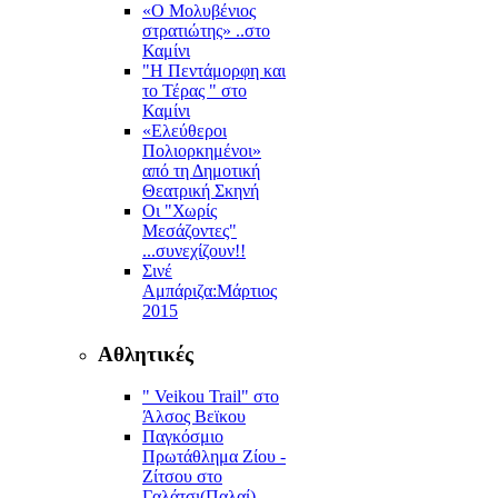
«Ο Μολυβένιος
στρατιώτης» ..στο
Καμίνι
"Η Πεντάμορφη και
το Τέρας " στο
Καμίνι
«Ελεύθεροι
Πολιορκημένοι»
από τη Δημοτική
Θεατρική Σκηνή
Οι "Χωρίς
Μεσάζοντες"
...συνεχίζουν!!
Σινέ
Αμπάριζα:Mάρτιος
2015
Αθλητικές
" Veikou Trail" στο
Άλσος Βεϊκου
Παγκόσμιο
Πρωτάθλημα Ζίου -
Ζίτσου στο
Γαλάτσι(Παλαί)