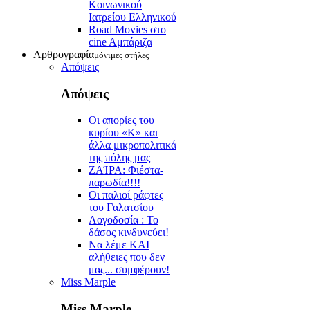
Κοινωνικού
Ιατρείου Ελληνικού
Road Movies στο
cine Aμπάριζα
Αρθρογραφία
μόνιμες στήλες
Απόψεις
Απόψεις
Οι απορίες του
κυρίου «Κ» και
άλλα μικροπολιτικά
της πόλης μας
ZAΊΡΑ: Φιέστα-
παρωδία!!!!
Οι παλιοί ράφτες
του Γαλατσίου
Λογοδοσία : Το
δάσος κινδυνεύει!
Να λέμε ΚΑΙ
αλήθειες που δεν
μας... συμφέρουν!
Miss Marple
Miss Marple