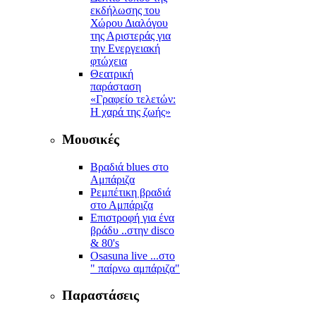
εκδήλωσης του
Χώρου Διαλόγου
της Αριστεράς για
την Ενεργειακή
φτώχεια
Θεατρική
παράσταση
«Γραφείο τελετών:
Η χαρά της ζωής»
Μουσικές
Βραδιά blues στο
Αμπάριζα
Ρεμπέτικη βραδιά
στο Αμπάριζα
Επιστροφή για ένα
βράδυ ..στην disco
& 80's
Osasuna live ...στο
" παίρνω αμπάριζα"
Παραστάσεις