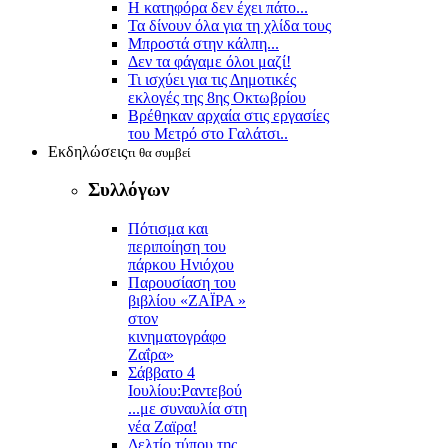
Η κατηφόρα δεν έχει πάτο...
Τα δίνουν όλα για τη χλίδα τους
Μπροστά στην κάλπη...
Δεν τα φάγαμε όλοι μαζί!
Τι ισχύει για τις Δημοτικές
εκλογές της 8ης Οκτωβρίου
Βρέθηκαν αρχαία στις εργασίες
του Μετρό στο Γαλάτσι..
Εκδηλώσεις
τι θα συμβεί
Συλλόγων
Πότισμα και
περιποίηση του
πάρκου Ηνιόχου
Παρουσίαση του
βιβλίου «ΖΑΪΡΑ »
στον
κινηματογράφο
Ζαΐρα»
Σάββατο 4
Ιουλίου:Ραντεβού
...με συναυλία στη
νέα Ζαϊρα!
Δελτίο τύπου της