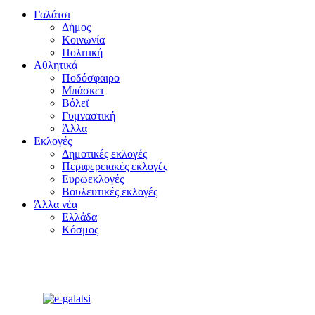
Γαλάτσι
Δήμος
Κοινωνία
Πολιτική
Αθλητικά
Ποδόσφαιρο
Μπάσκετ
Βόλεϊ
Γυμναστική
Άλλα
Εκλογές
Δημοτικές εκλογές
Περιφερειακές εκλογές
Ευρωεκλογές
Βουλευτικές εκλογές
Άλλα νέα
Ελλάδα
Κόσμος