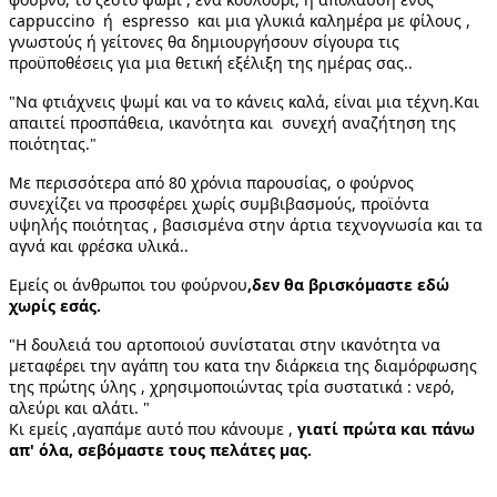
cappuccino  ή  espresso  και μια γλυκιά καλημέρα με φίλους , 
γνωστούς ή γείτονες θα δημιουργήσουν σίγουρα τις 
προϋποθέσεις για μια θετική εξέλιξη της ημέρας σας..
"Nα φτιάχνεις ψωμί και να το κάνεις καλά, είναι μια τέχνη.Και 
απαιτεί προσπάθεια, ικανότητα και  συνεχή αναζήτηση της 
ποιότητας."
Με περισσότερα από 80 χρόνια παρουσίας, ο φούρνος 
συνεχίζει να προσφέρει χωρίς συμβιβασμούς, προϊόντα 
υψηλής ποιότητας , βασισμένα στην άρτια τεχνογνωσία και τα 
αγνά και φρέσκα υλικά..
Εμείς οι άνθρωποι του φούρνου
,δεν θα βρισκόμαστε εδώ 
χωρίς εσάς.
"Η δουλειά του αρτοποιού συνίσταται στην ικανότητα να 
μεταφέρει την αγάπη του κατα την διάρκεια της διαμόρφωσης 
της πρώτης ύλης , χρησιμοποιώντας τρία συστατικά : νερό, 
αλεύρι και αλάτι. "
Κι εμείς ,αγαπάμε αυτό που κάνουμε , 
γιατί πρώτα και πάνω 
απ' όλα, σεβόμαστε τους πελάτες μας.