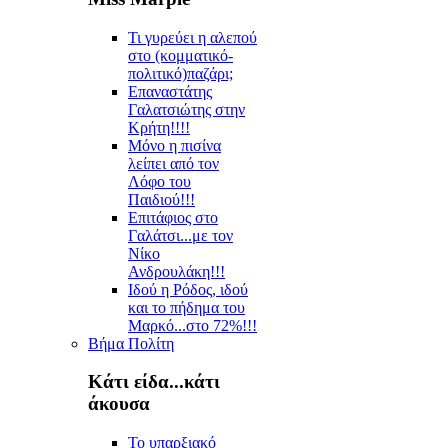
Τι γυρεύει η αλεπού
στο (κομματικό-
πολιτικό)παζάρι;
Επαναστάτης
Γαλατσιώτης στην
Κρήτη!!!!
Μόνο η πισίνα
λείπει από τον
Λόφο του
Παιδιού!!!
Επιτάφιος στο
Γαλάτσι...με τον
Νίκο
Ανδρουλάκη!!!
Ιδού η Ρόδος, ιδού
και το πήδημα του
Μαρκό...στο 72%!!!
Βήμα Πολίτη
Κάτι είδα...κάτι
άκουσα
Το υπαρξιακό