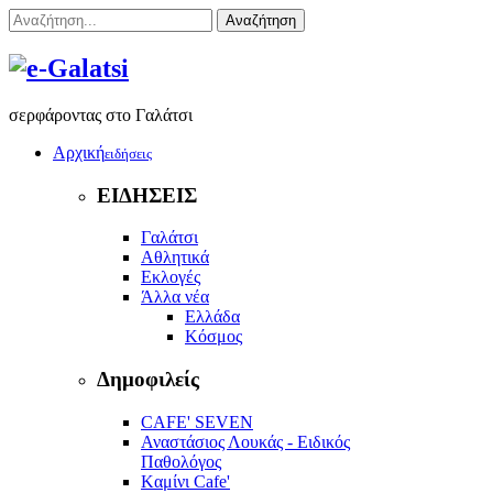
Αναζήτηση
σερφάροντας στο Γαλάτσι
Αρχική
ειδήσεις
ΕΙΔΗΣΕΙΣ
Γαλάτσι
Αθλητικά
Εκλογές
Άλλα νέα
Ελλάδα
Κόσμος
Δημοφιλείς
CAFE' SEVEN
Αναστάσιος Λουκάς - Ειδικός
Παθολόγος
Kαμίνι Cafe'