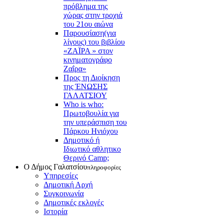
πρόβλημα της
χώρας στην τροχιά
του 21ου αιώνα
Παρουσίαση(για
λίγους) του βιβλίου
«ΖΑΪΡΑ » στον
κινηματογράφο
Ζαΐρα»
Προς τη Διοίκηση
της ΈΝΩΣΗΣ
ΓΑΛΑΤΣΙΟΥ
Who is who:
Πρωτοβουλία για
την υπεράσπιση του
Πάρκου Ηνιόχου
Δημοτικό ή
Ιδιωτικό αθλητικο
Θερινό Camp;
Ο Δήμος Γαλατσίου
πληροφορίες
Υπηρεσίες
Δημοτική Αρχή
Συγκοινωνία
Δημοτικές εκλογές
Ιστορία