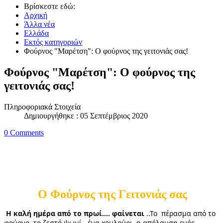
Βρίσκεστε εδώ:
Αρχική
Άλλα νέα
Ελλάδα
Εκτός κατηγοριών
Φούρνος "Μαρέτση": Ο φούρνος της γειτονιάς σας!
Φούρνος "Μαρέτση": Ο φούρνος της
γειτονιάς σας!
Πληροφοριακά Στοιχεία
Δημιουργήθηκε : 05 Σεπτέμβριος 2020
0 Comments
Ο Φούρνος της Γειτονιάς σας
Η καλή ημέρα από το πρωί.... φαίνεται
 ..Το  πέρασμα από το 
φούρνο, το ζεστό ψωμί , ένα κουλούρι, η απόλαυση ενός  