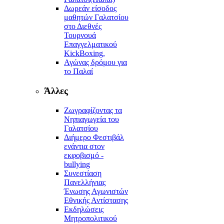
Δωρεάν είσοδος
μαθητών Γαλατσίου
στο Διεθνές
Τουρνουά
Επαγγελματικού
KickBoxing,
Αγώνας δρόμου για
το Παλαί
Άλλες
Ζωγραφίζοντας τα
Νηπιαγωγεία του
Γαλατσίου
Διήμερο Φεστιβάλ
ενάντια στον
εκφοβισμό -
bullying
Συνεστίαση
Πανελλήνιας
Ένωσης Αγωνιστών
Εθνικής Αντίστασης
Εκδηλώσεις
Μητροπολιτικού