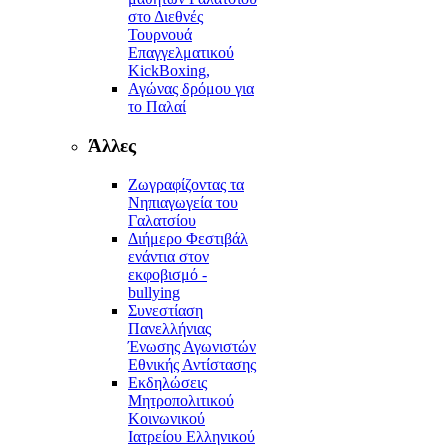
στο Διεθνές
Τουρνουά
Επαγγελματικού
KickBoxing,
Αγώνας δρόμου για
το Παλαί
Άλλες
Ζωγραφίζοντας τα
Νηπιαγωγεία του
Γαλατσίου
Διήμερο Φεστιβάλ
ενάντια στον
εκφοβισμό -
bullying
Συνεστίαση
Πανελλήνιας
Ένωσης Αγωνιστών
Εθνικής Αντίστασης
Εκδηλώσεις
Μητροπολιτικού
Κοινωνικού
Ιατρείου Ελληνικού