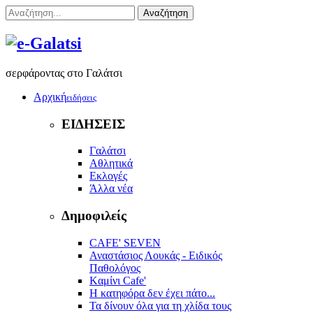
Αναζήτηση
σερφάροντας στο Γαλάτσι
Αρχική
ειδήσεις
ΕΙΔΗΣΕΙΣ
Γαλάτσι
Αθλητικά
Εκλογές
Άλλα νέα
Δημοφιλείς
CAFE' SEVEN
Αναστάσιος Λουκάς - Ειδικός
Παθολόγος
Kαμίνι Cafe'
Η κατηφόρα δεν έχει πάτο...
Τα δίνουν όλα για τη χλίδα τους