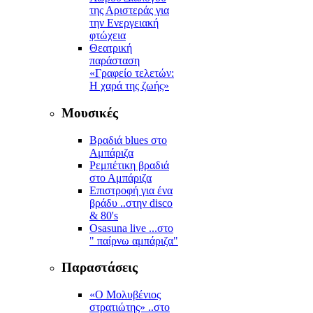
της Αριστεράς για
την Ενεργειακή
φτώχεια
Θεατρική
παράσταση
«Γραφείο τελετών:
Η χαρά της ζωής»
Μουσικές
Βραδιά blues στο
Αμπάριζα
Ρεμπέτικη βραδιά
στο Αμπάριζα
Επιστροφή για ένα
βράδυ ..στην disco
& 80's
Osasuna live ...στο
" παίρνω αμπάριζα"
Παραστάσεις
«Ο Μολυβένιος
στρατιώτης» ..στο