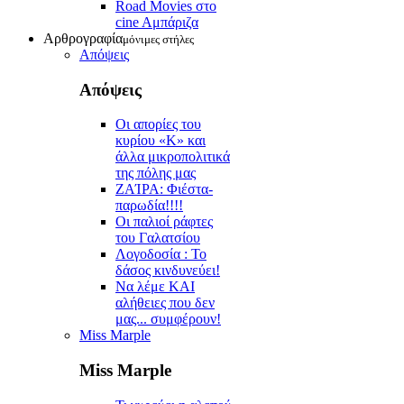
Road Movies στο
cine Aμπάριζα
Αρθρογραφία
μόνιμες στήλες
Απόψεις
Απόψεις
Οι απορίες του
κυρίου «Κ» και
άλλα μικροπολιτικά
της πόλης μας
ZAΊΡΑ: Φιέστα-
παρωδία!!!!
Οι παλιοί ράφτες
του Γαλατσίου
Λογοδοσία : Το
δάσος κινδυνεύει!
Να λέμε ΚΑΙ
αλήθειες που δεν
μας... συμφέρουν!
Miss Marple
Miss Marple