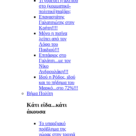
Τι γυρεύει η αλεπού
στο (κομματικό-
πολιτικό)παζάρι;
Επαναστάτης
Γαλατσιώτης στην
Κρήτη!!!!
Μόνο η πισίνα
λείπει από τον
Λόφο του
Παιδιού!!!
Επιτάφιος στο
Γαλάτσι...με τον
Νίκο
Ανδρουλάκη!!!
Ιδού η Ρόδος, ιδού
και το πήδημα του
Μαρκό...στο 72%!!!
Βήμα Πολίτη
Κάτι είδα...κάτι
άκουσα
Το υπαρξιακό
πρόβλημα της
χώρας στην τροχιά