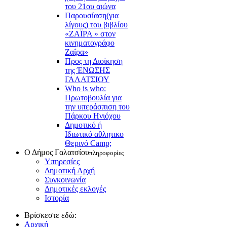
του 21ου αιώνα
Παρουσίαση(για
λίγους) του βιβλίου
«ΖΑΪΡΑ » στον
κινηματογράφο
Ζαΐρα»
Προς τη Διοίκηση
της ΈΝΩΣΗΣ
ΓΑΛΑΤΣΙΟΥ
Who is who:
Πρωτοβουλία για
την υπεράσπιση του
Πάρκου Ηνιόχου
Δημοτικό ή
Ιδιωτικό αθλητικο
Θερινό Camp;
Ο Δήμος Γαλατσίου
πληροφορίες
Υπηρεσίες
Δημοτική Αρχή
Συγκοινωνία
Δημοτικές εκλογές
Ιστορία
Βρίσκεστε εδώ:
Αρχική