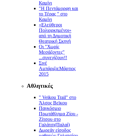
Καμίνι
"Η Πεντάμορφη και
το Τέρας " στο
Καμίνι
«Ελεύθεροι
Πολιορκημένοι»
από τη Δημοτική
Θεατρική Σκηνή
Οι "Χωρίς
Μεσάζοντες"
...συνεχίζουν!!
Σινέ
Αμπάριζα:Mάρτιος
2015
Αθλητικές
" Veikou Trail" στο
Άλσος Βεϊκου
Παγκόσμιο
Πρωτάθλημα Ζίου -
Ζίτσου στο
Γαλάτσι(Παλαί)
Δωρεάν είσοδος
μαθητών Γαλατσίου