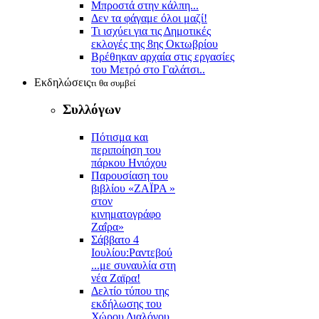
Μπροστά στην κάλπη...
Δεν τα φάγαμε όλοι μαζί!
Τι ισχύει για τις Δημοτικές
εκλογές της 8ης Οκτωβρίου
Βρέθηκαν αρχαία στις εργασίες
του Μετρό στο Γαλάτσι..
Εκδηλώσεις
τι θα συμβεί
Συλλόγων
Πότισμα και
περιποίηση του
πάρκου Ηνιόχου
Παρουσίαση του
βιβλίου «ΖΑΪΡΑ »
στον
κινηματογράφο
Ζαΐρα»
Σάββατο 4
Ιουλίου:Ραντεβού
...με συναυλία στη
νέα Ζαϊρα!
Δελτίο τύπου της
εκδήλωσης του
Χώρου Διαλόγου