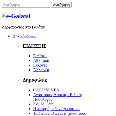
Αναζήτηση
σερφάροντας στο Γαλάτσι
Αρχική
ειδήσεις
ΕΙΔΗΣΕΙΣ
Γαλάτσι
Αθλητικά
Εκλογές
Άλλα νέα
Δημοφιλείς
CAFE' SEVEN
Αναστάσιος Λουκάς - Ειδικός
Παθολόγος
Kαμίνι Cafe'
Η κατηφόρα δεν έχει πάτο...
Τα δίνουν όλα για τη χλίδα τους