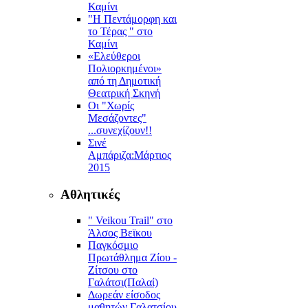
Καμίνι
"Η Πεντάμορφη και
το Τέρας " στο
Καμίνι
«Ελεύθεροι
Πολιορκημένοι»
από τη Δημοτική
Θεατρική Σκηνή
Οι "Χωρίς
Μεσάζοντες"
...συνεχίζουν!!
Σινέ
Αμπάριζα:Mάρτιος
2015
Αθλητικές
" Veikou Trail" στο
Άλσος Βεϊκου
Παγκόσμιο
Πρωτάθλημα Ζίου -
Ζίτσου στο
Γαλάτσι(Παλαί)
Δωρεάν είσοδος
μαθητών Γαλατσίου