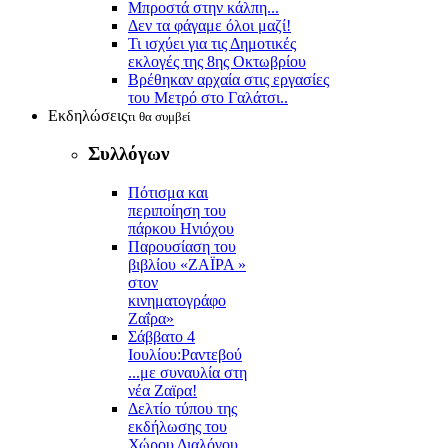
Μπροστά στην κάλπη...
Δεν τα φάγαμε όλοι μαζί!
Τι ισχύει για τις Δημοτικές
εκλογές της 8ης Οκτωβρίου
Βρέθηκαν αρχαία στις εργασίες
του Μετρό στο Γαλάτσι..
Εκδηλώσεις
τι θα συμβεί
Συλλόγων
Πότισμα και
περιποίηση του
πάρκου Ηνιόχου
Παρουσίαση του
βιβλίου «ΖΑΪΡΑ »
στον
κινηματογράφο
Ζαΐρα»
Σάββατο 4
Ιουλίου:Ραντεβού
...με συναυλία στη
νέα Ζαϊρα!
Δελτίο τύπου της
εκδήλωσης του
Χώρου Διαλόγου