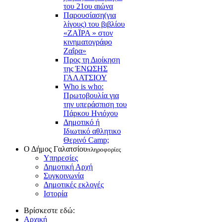
του 21ου αιώνα
Παρουσίαση(για
λίγους) του βιβλίου
«ΖΑΪΡΑ » στον
κινηματογράφο
Ζαΐρα»
Προς τη Διοίκηση
της ΈΝΩΣΗΣ
ΓΑΛΑΤΣΙΟΥ
Who is who:
Πρωτοβουλία για
την υπεράσπιση του
Πάρκου Ηνιόχου
Δημοτικό ή
Ιδιωτικό αθλητικο
Θερινό Camp;
Ο Δήμος Γαλατσίου
πληροφορίες
Υπηρεσίες
Δημοτική Αρχή
Συγκοινωνία
Δημοτικές εκλογές
Ιστορία
Βρίσκεστε εδώ:
Αρχική