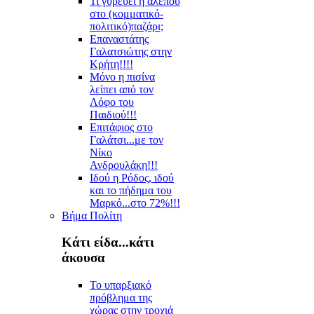
Τι γυρεύει η αλεπού
στο (κομματικό-
πολιτικό)παζάρι;
Επαναστάτης
Γαλατσιώτης στην
Κρήτη!!!!
Μόνο η πισίνα
λείπει από τον
Λόφο του
Παιδιού!!!
Επιτάφιος στο
Γαλάτσι...με τον
Νίκο
Ανδρουλάκη!!!
Ιδού η Ρόδος, ιδού
και το πήδημα του
Μαρκό...στο 72%!!!
Βήμα Πολίτη
Κάτι είδα...κάτι
άκουσα
Το υπαρξιακό
πρόβλημα της
χώρας στην τροχιά