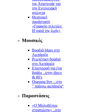
της Αριστεράς για
την Ενεργειακή
φτώχεια
Θεατρική
παράσταση
«Γραφείο τελετών:
Η χαρά της ζωής»
Μουσικές
Βραδιά blues στο
Αμπάριζα
Ρεμπέτικη βραδιά
στο Αμπάριζα
Επιστροφή για ένα
βράδυ ..στην disco
& 80's
Osasuna live ...στο
" παίρνω αμπάριζα"
Παραστάσεις
«Ο Μολυβένιος
στρατιώτης» ..στο