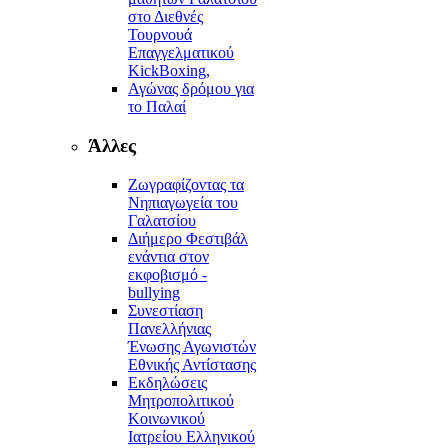
στο Διεθνές
Τουρνουά
Επαγγελματικού
KickBoxing,
Αγώνας δρόμου για
το Παλαί
Άλλες
Ζωγραφίζοντας τα
Νηπιαγωγεία του
Γαλατσίου
Διήμερο Φεστιβάλ
ενάντια στον
εκφοβισμό -
bullying
Συνεστίαση
Πανελλήνιας
Ένωσης Αγωνιστών
Εθνικής Αντίστασης
Εκδηλώσεις
Μητροπολιτικού
Κοινωνικού
Ιατρείου Ελληνικού