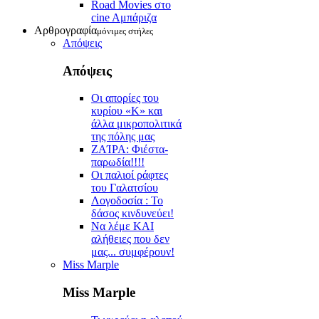
Road Movies στο
cine Aμπάριζα
Αρθρογραφία
μόνιμες στήλες
Απόψεις
Απόψεις
Οι απορίες του
κυρίου «Κ» και
άλλα μικροπολιτικά
της πόλης μας
ZAΊΡΑ: Φιέστα-
παρωδία!!!!
Οι παλιοί ράφτες
του Γαλατσίου
Λογοδοσία : Το
δάσος κινδυνεύει!
Να λέμε ΚΑΙ
αλήθειες που δεν
μας... συμφέρουν!
Miss Marple
Miss Marple