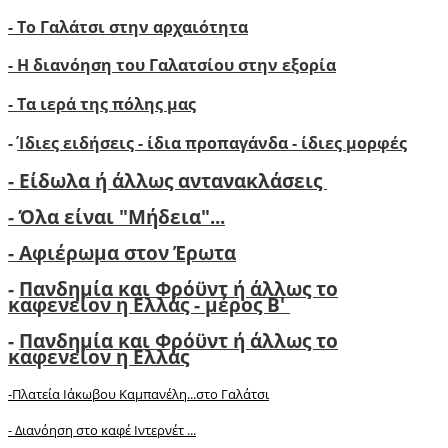
- Το Γαλάτσι στην αρχαιότητα
- Η διανόηση του Γαλατσίου στην εξορία
- Τα ιερά της πόλης μας
-
Ίδιες ειδήσεις - ίδια προπαγάνδα - ίδιες μορφές
- Είδωλα ή άλλως αντανακλάσεις
- Όλα είναι "Μήδεια"...
- Αφιέρωμα στον Έρωτα
-
Πανδημία και Φρόϋντ ή άλλως το
καφενείον η Ελλάς - μέρος Β'
-
Πανδημία και Φρόϋντ ή άλλως το
καφενείον η Ελλάς
-Πλατεία Ιάκωβου Καμπανέλη...στο Γαλάτσι
-
Διανόηση στο καφέ Ιντερνέτ ...