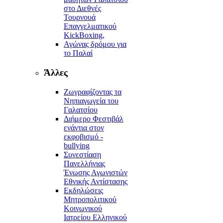
στο Διεθνές
Τουρνουά
Επαγγελματικού
KickBoxing,
Αγώνας δρόμου για
το Παλαί
Άλλες
Ζωγραφίζοντας τα
Νηπιαγωγεία του
Γαλατσίου
Διήμερο Φεστιβάλ
ενάντια στον
εκφοβισμό -
bullying
Συνεστίαση
Πανελλήνιας
Ένωσης Αγωνιστών
Εθνικής Αντίστασης
Εκδηλώσεις
Μητροπολιτικού
Κοινωνικού
Ιατρείου Ελληνικού