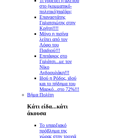
Τι γυρεύει η αλεπού
στο (κομματικό-
πολιτικό)παζάρι;
Επαναστάτης
Γαλατσιώτης στην
Κρήτη!!!!
Μόνο η πισίνα
λείπει από τον
Λόφο του
Παιδιού!!!
Επιτάφιος στο
Γαλάτσι...με τον
Νίκο
Ανδρουλάκη!!!
Ιδού η Ρόδος, ιδού
και το πήδημα του
Μαρκό...στο 72%!!!
Βήμα Πολίτη
Κάτι είδα...κάτι
άκουσα
Το υπαρξιακό
πρόβλημα της
χώρας στην τροχιά