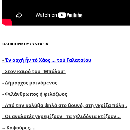
ΟΔΟΙΠΟΡΙΚΟΥ ΣΥΝΕΧΕΙΑ
-
‘
Εν ἀρχή ἦν τὸ Χάος ... τού Γαλατσίου
-
Στον καιρό του "Μπάλου"
- Δήμαρχος μαινόμενος
- Φιλάνθρωπος ή φιλόζωος
- Από την καλύβα ψηλά στο βουνό, στη γκρίζα πόλη .
- Οι αναλυτές γκρεμίζουν - τα χελιδόνια κτίζουν..
.
-
- Καψούρες....