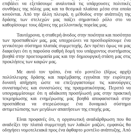
επιβάλει να εξετάσουμε αναλυτικά τις υπάρχουσες πολιτικές
συνθήκες της πόλης μας και τα θεσμικά πλαίσια μέσα στα οποία
κινούνται. Από την άλλη πλευρά, η μέθοδος στην ανάπτυξη της
δράσης των στελεχών μας παίζει σημαντικό ρόλο στο να
καθορίσουμε τους άξονες της μελλοντικής πορείας μας.
Ταυτόχρονα, η σταθερή άνοδος στην ποιότητα και ποσότητα
των προσπαθειών μας, μας υποχρεώνει να προσδιορίσουμε ένα
γενικότερο σύστημα πλατιάς συμμετοχής. Δεν πρέπει όμως να μας
διαφεύγει ότι η παρούσα σαθρή δομή του υπάρχοντος συστήματος
βοηθά στην προετοιμασία μας και την δημιουργική στάση μας στις
προκλήσεις των καιρών μας.
Με αυτό τον τρόπο, ένα νέο μοντέλο (δίχως αρχή)
πολύπλευρης δράσης και παρέμβασης εγγυάται την ευρύτερη
δυνατή απήχηση ώστε να επεξεργαστούμε τις καινούργιες
συνισταμένες και συνιστώσες της πραγματικότητας. Περιττό να
υπογραμμίσουμε ότι η αδιάκοπη προσήλωσή μας στην πρακτική
τεκμηρίωσης και ενημέρωσης μας βοηθά αποφασιστικά στην
προσπάθεια να στερεώσουμε ένα δυναμικό σύστημα
αντιμετώπισης των μεγάλων απαιτήσεων της εποχής μας.
Είναι προφανές ότι, η οργανωτική αναδιάρθρωση που θα
αναδείξει την πλατιά συμμετοχή των λαϊκών μαζών, εμφανώς θα
οδηγήσει νομοτελειακά προς ένα άφθαρτο μοντέλο ανάπτυξης. Από