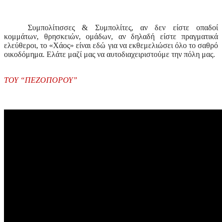
Συμπολίτισσες & Συμπολίτες, αν δεν είστε οπαδοί
κομμάτων, θρησκειών, ομάδων, αν δηλαδή είστε πραγματικά
ελεύθεροι, το «Χάος» είναι εδώ για να εκθεμελιώσει όλο το σαθρό
οικοδόμημα. Ελάτε μαζί μας να αυτοδιαχειριστούμε την πόλη μας.
ΤΟΥ “ΠΕΖΟΠΟΡΟΥ
”