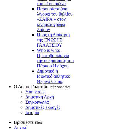
του 21ου αιώνα
Παρουσίαση(για
λίγους) του βιβλίου
«ΖΑΪΡΑ » στον
κινηματογράφο
Ζαΐρα»
Προς τη Διοίκηση
της ΈΝΩΣΗΣ
ΓΑΛΑΤΣΙΟΥ
Who is who:
Πρωτοβουλία για
την υπεράσπιση του
Πάρκου Ηνιόχου
Δημοτικό ή
Ιδιωτικό αθλητικο
Θερινό Camp;
Ο Δήμος Γαλατσίου
πληροφορίες
Υπηρεσίες
Δημοτική Αρχή
Συγκοινωνία
Δημοτικές εκλογές
Ιστορία
Βρίσκεστε εδώ:
Αρχική