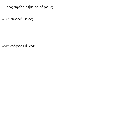
-
Προς αφελείς ψηφοφόρους …
-
Ο Διανοούμενος ...
-
Λεωφόρος Βέϊκου