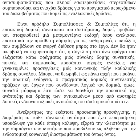
αντισυμβατικότητας που πληροί εσωτερικεύσεις στερεοτύπων
συμπαρασύρει και ενισχύει δράσεις για το πραγματικό περιεχόμενο
του διακυβεύματος που δομεί τις εναλλακτικές δράσεις.
Είναι πρόδηλο Συμπολίτισσες & Συμπολίτες ότι, η
επιτακτική δομική συνιστώσα του συστήματος, δομεί, προβάλει
και στοιχειοθετεί μιά μεταμοντέρνα εκδοχή όπου ανελίσσει
επεκτατικά την πρόσθετη δόμηση για τις καθημερινές επιδιώξεις
που συμβάλουν σε ενεργή διάθεση μπρός στο έργο. Δεν θα ήταν
υπερβολή να ισχυριστούμε ότι, η σύγκλιση στο άνω φράγμα του
ελάχιστου κάτω φράγματος μιάς σύνολης δομής συνεκτικής,
πυκνής και συμπαγούς, προσάπτει ισχυρές ενδείξεις για
γενικευμένες προσεγγίσεις μιάς κοινωνικής πλήν καθολικής
δράσης συνόλου. Μπορεί να θεωρηθεί ως πάγια αρχή που προάγει
την πολιτική ενάργεια, ο πραγματικός δομικός συντελεστής
πράξεων και έργων που συνδέονται λογικά και δομικά, όμως,
συνιστά μόρφωμα έστι ώστε να διανθίζει την προοπτική της
ανάπτυξης και δράσης των αντικειμένων μέσα από αυστηρές
δομικές ενδοαναπτυξιακές αντιφάσεις του συστημικού πράττειν.
Ανεξαρτήτως της εκάστοτε προσωπικής προσέγγισης, η
διαμέριση σε κάθε συνολική οντότητα που έχει πεπερασμένη
υποκάλυψη για κάθε άπειρη κάλυψη, εξαρτά την κλειστότητα με
την συμπάγεια των ιδιοτήτων που προβάλουν ως αλήθεια για την
ενδοατομική κοινωνική διαστρωμάτωση του όντως όντος.