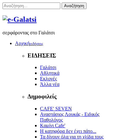
Αναζήτηση
σερφάροντας στο Γαλάτσι
Αρχική
ειδήσεις
ΕΙΔΗΣΕΙΣ
Γαλάτσι
Αθλητικά
Εκλογές
Άλλα νέα
Δημοφιλείς
CAFE' SEVEN
Αναστάσιος Λουκάς - Ειδικός
Παθολόγος
Kαμίνι Cafe'
Η κατηφόρα δεν έχει πάτο...
Τα δίνουν όλα για τη χλίδα τους