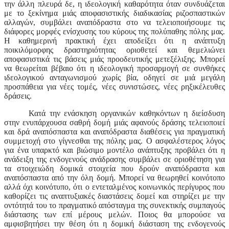
την άλλη πλευρά δε, η ιδεολογική καθαρότητα όταν συνδυάζεται
με το ξεκίνημα μιάς αποφασιστικής διαδικασίας ριζοσπαστικών
αλλαγών, συμβάλει αναπόδραστα στο να τελειοποιήσουμε τις
διάφορες μορφές ενίσχυσης του κύρους της πολύπαθης πόλης μας.
Η καθημερινή πρακτική έχει αποδείξει ότι η ανάπτυξη
ποικιλόμορφης δραστηριότητας οριοθετεί και θεμελιώνει
αποφασιστικά τις βάσεις μιάς προοδευτικής μετεξέλιξης. Μπορεί
να θεωρείται βέβαιο ότι η ιδεολογική προσαρμογή σε συνθήκες
ιδεολογικού ανταγωνισμού χωρίς βία, οδηγεί σε μιά μεγάλη
προσπάθεια για νέες τομές, νέες συνιστώσες, νέες ρηξικέλευθες
δράσεις.
Κατά την ενάσκηση οργανικών καθηκόντων η διείσδυση
στην ενυπάρχουσα σαθρή δομή μιάς αφανούς δράσης τελειοποιεί
και δρά αναπόσπαστα και αναπόδραστα διαθέσεις για πραγματική
συμμετοχή στο γίγνεσθαι της πόλης μας. Ο ασφαλέστερος λόγος
για ένα υπαρκτό και βιώσιμο μοντέλο ανάπτυξης προβάλει ότι η
ανάδειξη της ενδογενούς ανάδρασης συμβάλει σε οριοθέτηση για
τα στοιχειώδη δομικά στοιχεία που δρούν αναπόδραστα και
αναπόσπαστα από την όλη δομή. Μπορεί να θεωρηθεί κοινότοπο
αλλά όχι κοινότυπο, ότι ο εντεταλμένος κοινωνικός περίγυρος που
καθορίζει τις αναπτυξιακές διαστάσεις δομεί και στηρίζει με την
οντότητά του το πραγματικό απόσταγμα της συνεκτικής συμπαγούς
διάστασης των επί μέρους μελών. Ποιος θα μπορούσε να
αμφισβητήσει την θέση ότι η δομική διάσταση της ενδογενούς