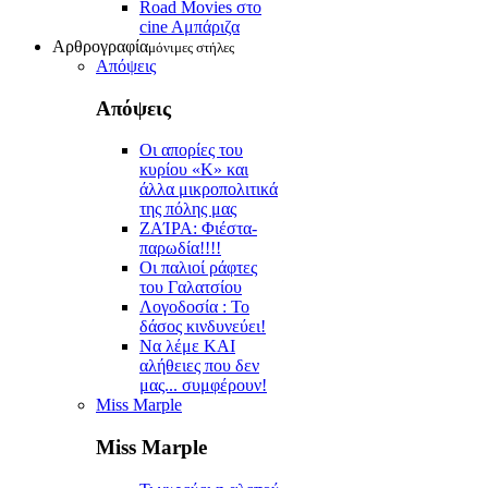
Road Movies στο
cine Aμπάριζα
Αρθρογραφία
μόνιμες στήλες
Απόψεις
Απόψεις
Οι απορίες του
κυρίου «Κ» και
άλλα μικροπολιτικά
της πόλης μας
ZAΊΡΑ: Φιέστα-
παρωδία!!!!
Οι παλιοί ράφτες
του Γαλατσίου
Λογοδοσία : Το
δάσος κινδυνεύει!
Να λέμε ΚΑΙ
αλήθειες που δεν
μας... συμφέρουν!
Miss Marple
Miss Marple