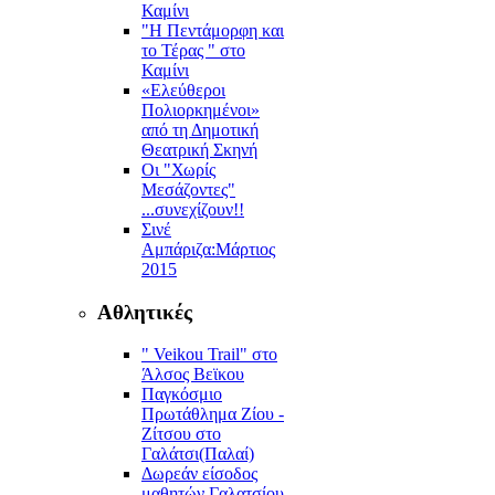
Καμίνι
"Η Πεντάμορφη και
το Τέρας " στο
Καμίνι
«Ελεύθεροι
Πολιορκημένοι»
από τη Δημοτική
Θεατρική Σκηνή
Οι "Χωρίς
Μεσάζοντες"
...συνεχίζουν!!
Σινέ
Αμπάριζα:Mάρτιος
2015
Αθλητικές
" Veikou Trail" στο
Άλσος Βεϊκου
Παγκόσμιο
Πρωτάθλημα Ζίου -
Ζίτσου στο
Γαλάτσι(Παλαί)
Δωρεάν είσοδος
μαθητών Γαλατσίου