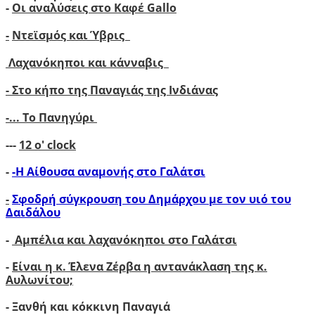
-
Οι αναλύσεις στο Καφέ Gallo
-
Ντεϊσμός και Ύβρις
Λαχανόκηποι και κάνναβις
- Στο κήπο της Παναγιάς της Ινδιάνας
-...
Το Πανηγύρι
---
12 ο' clock
-
-Η Αίθουσα αναμονής στο Γαλάτσι
-
Σφοδρή σύγκρουση του Δημάρχου με τον υιό του
Δαιδάλου
-
Αμπέλια και λαχανόκηποι στο Γαλάτσι
-
Είναι η κ. Έλενα Ζέρβα η αντανάκλαση της κ.
Αυλωνίτου;
- Ξανθή και κόκκινη Παναγιά