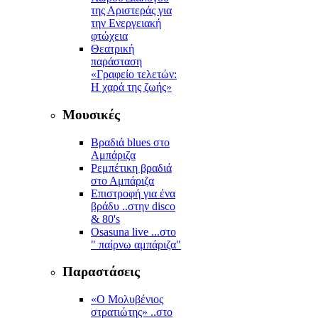
της Αριστεράς για
την Ενεργειακή
φτώχεια
Θεατρική
παράσταση
«Γραφείο τελετών:
Η χαρά της ζωής»
Μουσικές
Βραδιά blues στο
Αμπάριζα
Ρεμπέτικη βραδιά
στο Αμπάριζα
Επιστροφή για ένα
βράδυ ..στην disco
& 80's
Osasuna live ...στο
" παίρνω αμπάριζα"
Παραστάσεις
«Ο Μολυβένιος
στρατιώτης» ..στο