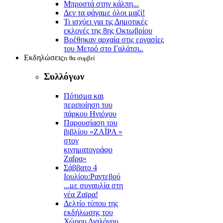
Μπροστά στην κάλπη...
Δεν τα φάγαμε όλοι μαζί!
Τι ισχύει για τις Δημοτικές
εκλογές της 8ης Οκτωβρίου
Βρέθηκαν αρχαία στις εργασίες
του Μετρό στο Γαλάτσι..
Εκδηλώσεις
τι θα συμβεί
Συλλόγων
Πότισμα και
περιποίηση του
πάρκου Ηνιόχου
Παρουσίαση του
βιβλίου «ΖΑΪΡΑ »
στον
κινηματογράφο
Ζαΐρα»
Σάββατο 4
Ιουλίου:Ραντεβού
...με συναυλία στη
νέα Ζαϊρα!
Δελτίο τύπου της
εκδήλωσης του
Χώρου Διαλόγου