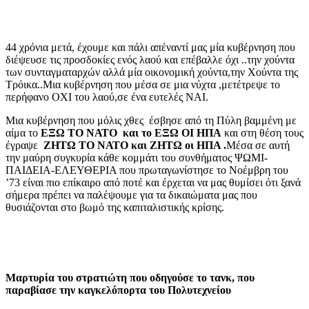
44 χρόνια μετά, έχουμε και πάλι απέναντί μας μία κυβέρνηση που
διέψευσε τις προσδοκίες ενός λαού και επέβαλλε όχι ..την χούντα
των συνταγματαρχών αλλά μία οικονομική χούντα,την Χούντα της
Τρόικα..Μια κυβέρνηση που μέσα σε μια νύχτα ,μετέτρεψε το
περήφανο ΟΧΙ του λαού,σε ένα ευτελές ΝΑΙ.
Μια κυβέρνηση που μόλις χθες έσβησε από τη Πύλη βαμμένη με
αίμα το
ΕΞΩ ΤΟ ΝΑΤΟ και το ΕΞΩ ΟΙ ΗΠΑ
και στη θέση τους
έγραψε
ΖΗΤΩ ΤΟ ΝΑΤΟ και ΖΗΤΩ οι ΗΠΑ .
Μέσα σε αυτή
την μαύρη συγκυρία κάθε κομμάτι του συνθήματος ΨΩΜΙ-
ΠΑΙΔΕΙΑ-ΕΛΕΥΘΕΡΙΑ που πρωταγωνίστησε το Νοέμβρη του
’73 είναι πιο επίκαιρο από ποτέ και έρχεται να μας θυμίσει ότι ξανά
σήμερα πρέπει να παλέψουμε για τα δικαιώματα μας που
θυσιάζονται στο βωμό της καπιταλιστικής κρίσης.
Μαρτυρία του στρατιώτη που οδηγούσε το τανκ, που
παραβίασε την καγκελόπορτα του Πολυτεχνείου