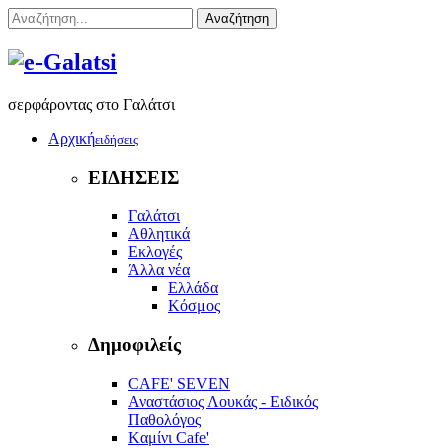
Αναζήτηση
σερφάροντας στο Γαλάτσι
Αρχική
ειδήσεις
ΕΙΔΗΣΕΙΣ
Γαλάτσι
Αθλητικά
Εκλογές
Άλλα νέα
Ελλάδα
Κόσμος
Δημοφιλείς
CAFE' SEVEN
Αναστάσιος Λουκάς - Ειδικός
Παθολόγος
Kαμίνι Cafe'