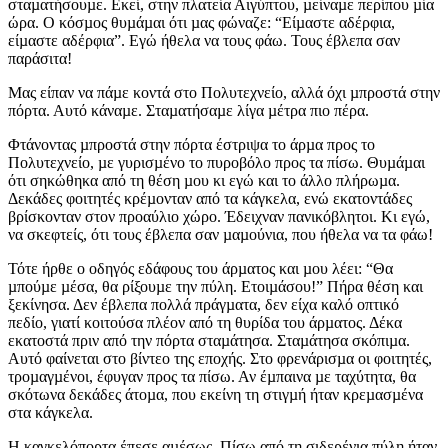
σταµατήσουµε. Εκεί, στην πλατεία Αιγύπτου, µείναµε περίπου µία
ώρα. Ο κόσµος θυµάµαι ότι µας φώναζε: “Είµαστε αδέρφια,
είµαστε αδέρφια”. Εγώ ήθελα να τους φάω. Τους έβλεπα σαν
παράσιτα!
Μας είπαν να πάµε κοντά στο Πολυτεχνείο, αλλά όχι µπροστά στην
πόρτα. Αυτό κάναµε. Σταµατήσαµε λίγα µέτρα πιο πέρα.
Φτάνοντας µπροστά στην πόρτα έστριψα το άρµα προς το
Πολυτεχνείο, µε γυρισµένο το πυροβόλο προς τα πίσω. Θυµάµαι
ότι σηκώθηκα από τη θέση µου κι εγώ και το άλλο πλήρωµα.
Δεκάδες φοιτητές κρέµονταν από τα κάγκελα, ενώ εκατοντάδες
βρίσκονταν στον προαύλιο χώρο. Έδειχναν πανικόβλητοι. Κι εγώ,
να σκεφτείς, ότι τους έβλεπα σαν µαµούνια, που ήθελα να τα φάω!
Τότε ήρθε ο οδηγός εδάφους του άρµατος και µου λέει: “Θα
µπούµε µέσα, θα ρίξουµε την πύλη. Ετοιµάσου!” Πήρα θέση και
ξεκίνησα. Δεν έβλεπα πολλά πράγµατα, δεν είχα καλό οπτικό
πεδίο, γιατί κοιτούσα πλέον από τη θυρίδα του άρµατος. Δέκα
εκατοστά πριν από την πόρτα σταµάτησα. Σταµάτησα σκόπιµα.
Αυτό φαίνεται στο βίντεο της εποχής. Στο φρενάρισµα οι φοιτητές,
τροµαγµένοι, έφυγαν προς τα πίσω. Αν έµπαινα µε ταχύτητα, θα
σκότωνα δεκάδες άτοµα, που εκείνη τη στιγµή ήταν κρεµασµένα
στα κάγκελα.
Η καγκελόπορτα έπεσε αµέσως. Πίσω από τη σιδερένια πύλη ήταν