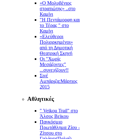
«Ο Μολυβένιος
στρατιώτης» ..στο
Καμίνι
"Η Πεντάμορφη και
το Τέρας " στο
Καμίνι
«Ελεύθεροι
Πολιορκημένοι»
από τη Δημοτική
Θεατρική Σκηνή
Οι "Χωρίς
Μεσάζοντες"
...συνεχίζουν!!
Σινέ
Αμπάριζα:Mάρτιος
2015
Αθλητικές
" Veikou Trail" στο
Άλσος Βεϊκου
Παγκόσμιο
Πρωτάθλημα Ζίου -
Ζίτσου στο
Γαλάτσι(Παλαί)