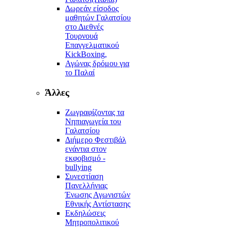
Δωρεάν είσοδος
μαθητών Γαλατσίου
στο Διεθνές
Τουρνουά
Επαγγελματικού
KickBoxing,
Αγώνας δρόμου για
το Παλαί
Άλλες
Ζωγραφίζοντας τα
Νηπιαγωγεία του
Γαλατσίου
Διήμερο Φεστιβάλ
ενάντια στον
εκφοβισμό -
bullying
Συνεστίαση
Πανελλήνιας
Ένωσης Αγωνιστών
Εθνικής Αντίστασης
Εκδηλώσεις
Μητροπολιτικού