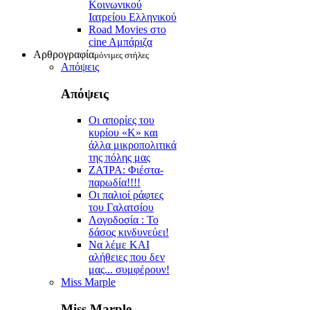
Κοινωνικού
Ιατρείου Ελληνικού
Road Movies στο
cine Aμπάριζα
Αρθρογραφία
μόνιμες στήλες
Απόψεις
Απόψεις
Οι απορίες του
κυρίου «Κ» και
άλλα μικροπολιτικά
της πόλης μας
ZAΊΡΑ: Φιέστα-
παρωδία!!!!
Οι παλιοί ράφτες
του Γαλατσίου
Λογοδοσία : Το
δάσος κινδυνεύει!
Να λέμε ΚΑΙ
αλήθειες που δεν
μας... συμφέρουν!
Miss Marple
Miss Marple