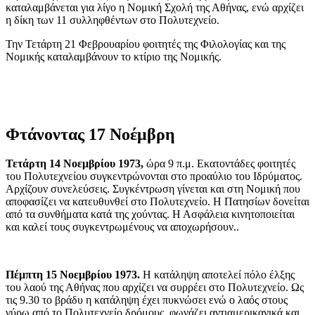
καταλαμβάνεται για λίγο η Νομική Σχολή της Αθήνας, ενώ αρχίζει
η δίκη των 11 συλληφθέντων στο Πολυτεχνείο.
Την Τετάρτη 21 Φεβρουαρίου φοιτητές της Φιλολογίας και της
Νομικής καταλαμβάνουν το κτίριο της Νομικής.
Φτάνοντας 17 Νοέμβρη
Τετάρτη 14 Νοεμβρίου 1973,
ώρα 9 π.μ. Εκατοντάδες φοιτητές
του Πολυτεχνείου συγκεντρώνονται στο προαύλιο του Ιδρύματος.
Αρχίζουν συνελεύσεις. Συγκέντρωση γίνεται και στη Νομική που
αποφασίζει να κατευθυνθεί στο Πολυτεχνείο. Η Πατησίων δονείται
από τα συνθήματα κατά της χούντας. Η Ασφάλεια κινητοποιείται
και καλεί τους συγκεντρωμένους να αποχωρήσουν..
Πέμπτη 15 Νοεμβρίου 1973.
Η κατάληψη αποτελεί πόλο έλξης
του λαού της Αθήνας που αρχίζει να συρρέει στο Πολυτεχνείο. Ως
τις 9.30 το βράδυ η κατάληψη έχει πυκνώσει ενώ ο λαός στους
γύρω από το Πολυτεχνείο δρόμους, φωνάζει αντιαμερικανικά και