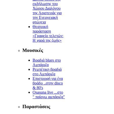
εκδήλωσης του
Χώρου Διαλόγου
της Αριστεράς για
την Ενεργειακή
φτώχεια
Θεατρική
παράσταση
«Γραφείο τελετών:
Η χαρά της ζωής»
Μουσικές
Βραδιά blues στο
Αμπάριζα
Ρεμπέτικη βραδιά
στο Αμπάριζα
Επιστροφή για ένα
βράδυ ..στην disco
& 80's
Osasuna live ...στο
" παίρνω αμπάριζα"
Παραστάσεις