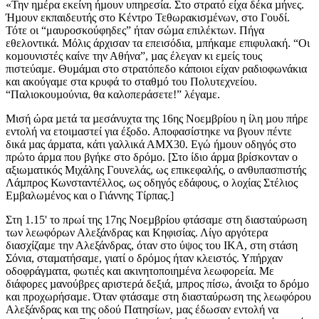
«Την ηµέρα εκείνη ήµουν υπηρεσία. Στο στρατό είχα δέκα µήνες.
Ήµουν εκπαιδευτής στο Κέντρο Τεθωρακισµένων, στο Γουδί.
Τότε οι “μαυροσκούφηδες” ήταν σώµα επιλέκτων. Πήγα
εθελοντικά. Μόλις άρχισαν τα επεισόδια, µπήκαµε επιφυλακή. “Οι
κοµουνιστές καίνε την Αθήνα”, µας έλεγαν κι εµείς τους
πιστεύαµε. Θυµάµαι στο στρατόπεδο κάποιοι είχαν ραδιοφωνάκια
και ακούγαµε στα κρυφά το σταθµό του Πολυτεχνείου.
“Παλιοκουµούνια, θα καλοπεράσετε!” λέγαµε.
Μισή ώρα µετά τα µεσάνυχτα της 16ης Νοεµβρίου η ίλη µου πήρε
εντολή να ετοιµαστεί για έξοδο. Αποφασίστηκε να βγουν πέντε
δικά µας άρµατα, κάτι γαλλικά ΑΜΧ30. Εγώ ήµουν οδηγός στο
πρώτο άρµα που βγήκε στο δρόµο. [Στο ίδιο άρµα βρίσκονταν ο
αξιωµατικός Μιχάλης Γουνελάς, ως επικεφαλής, ο ανθυπασπιστής
Λάµπρος Κωνσταντέλλος, ως οδηγός εδάφους, ο λοχίας Στέλιος
Εµβαλωµένος και ο Γιάννης Τίρπας.]
Στη 1.15' το πρωί της 17ης Νοεµβρίου φτάσαµε στη διασταύρωση
των λεωφόρων Αλεξάνδρας και Κηφισίας. Λίγο αργότερα
διασχίζαµε την Αλεξάνδρας, όταν στο ύψος του ΙΚΑ, στη στάση
Σόνια, σταµατήσαµε, γιατί ο δρόµος ήταν κλειστός. Υπήρχαν
οδοφράγµατα, φωτιές και ακινητοποιηµένα λεωφορεία. Με
διάφορες µανούβρες αριστερά δεξιά, µπρος πίσω, άνοιξα το δρόµο
και προχωρήσαµε. Όταν φτάσαµε στη διασταύρωση της λεωφόρου
Αλεξάνδρας και της οδού Πατησίων, µας έδωσαν εντολή να