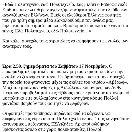
«Εδώ Πολυτεχνείο, εδώ Πολυτεχνείο. Σας μιλάει ο Ραδιοφωνικός
Σταθμός των ελεύθερων αγωνιζόμενων φοιτητών, των ελεύθερων
αγωνιζόμενων Ελλήνων. Εμείς οι ελεύθεροι Έλληνες φοιτητές,
που για τρίτη σήμερα μέρα εξακολουθούμε τον αγώνα μας,
δηλώνουμε ότι είμαστε άοπλοι. Βρισκόμαστε άοπλοι απέναντι στα
τανκς. Εδώ Πολυτεχνείο, εδώ Πολυτεχνείο…».
Και καλεί συνεχώς τους στρατιώτες να αψηφήσουν τις εντολές των
ανωτέρων τους.
Ώρα 2.50, ξημερώματα του Σαββάτου 17 Νοεμβρίου.
Ο
επικεφαλής αξιωματικός με μια κίνηση του χεριού του, δίνει την
εντολή να ξεκινήσει το τανκ. Η πόρτα πέφτει και το τανκ συνεχίζει
την πορεία του φτάνοντας μέχρι τις σκάλες του κτιρίου «Αβέρωφ».
Μαζί του μπαίνουν άνδρες της Ασφάλειας και άντρες των ΛΟΚ.
Πέφτουν πυροβολισμοί. στις εξόδους τούς περιμένουν αστυνομικοί
με πολιτικά είτε συλλαμβάνουν είτε κυνηγάνε κόσμο.Πολλοί
φαντάροι βοηθούν τους φοιτητές να ξεφύγουν.
Οι φοιτητές προσπάθησαν, πηδώντας από τα κάγκελα, να
διαφύγουν στις γύρω από το Πολυτεχνείο οδούς. Τους κυνηγούσαν
αστυνομικοί, πεζοναύτες, ΕΣΑτζήδες. Αρκετοί σώθηκαν
βρίσκοντας άσυλο στις γύρω πολυκατοικίες. Πολλοί