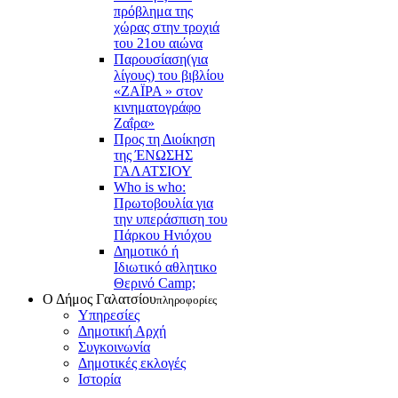
πρόβλημα της
χώρας στην τροχιά
του 21ου αιώνα
Παρουσίαση(για
λίγους) του βιβλίου
«ΖΑΪΡΑ » στον
κινηματογράφο
Ζαΐρα»
Προς τη Διοίκηση
της ΈΝΩΣΗΣ
ΓΑΛΑΤΣΙΟΥ
Who is who:
Πρωτοβουλία για
την υπεράσπιση του
Πάρκου Ηνιόχου
Δημοτικό ή
Ιδιωτικό αθλητικο
Θερινό Camp;
Ο Δήμος Γαλατσίου
πληροφορίες
Υπηρεσίες
Δημοτική Αρχή
Συγκοινωνία
Δημοτικές εκλογές
Ιστορία