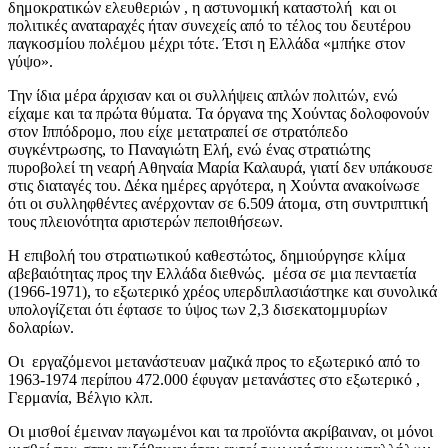
δημοκρατικών ελευθεριών , η αστυνομική καταστολή και οι
πολιτικές αναταραχές ήταν συνεχείς από το τέλος του δευτέρου
παγκοσμίου πολέμου μέχρι τότε. Έτσι η Ελλάδα «μπήκε στον
γύψο».
Την ίδια μέρα άρχισαν και οι συλλήψεις απλών πολιτών, ενώ
είχαμε και τα πρώτα θύματα. Τα όργανα της Χούντας δολοφονούν
στον Ιππόδρομο, που είχε μετατραπεί σε στρατόπεδο
συγκέντρωσης, το Παναγιώτη Ελή, ενώ ένας στρατιώτης
πυροβολεί τη νεαρή Αθηναία Μαρία Καλαυρά, γιατί δεν υπάκουσε
στις διαταγές του. Δέκα ημέρες αργότερα, η Χούντα ανακοίνωσε
ότι οι συλληφθέντες ανέρχονταν σε 6.509 άτομα, στη συντριπτική
τους πλειονότητα αριστερών πεποιθήσεων.
Η επιβολή του στρατιωτικού καθεστώτος, δημιούργησε κλίμα
αβεβαιότητας προς την Ελλάδα διεθνώς. μέσα σε μια πενταετία
(1966-1971), το εξωτερικό χρέος υπερδιπλασιάστηκε και συνολικά
υπολογίζεται ότι έφτασε το ύψος των 2,3 δισεκατομμυρίων
δολαρίων.
Οι εργαζόμενοι μετανάστευαν μαζικά προς το εξωτερικό από το
1963-1974 περίπου 472.000 έφυγαν μετανάστες στο εξωτερικό ,
Γερμανία, Βέλγιο κλπ.
Οι μισθοί έμειναν παγωμένοι και τα προϊόντα ακρίβαιναν, οι μόνοι