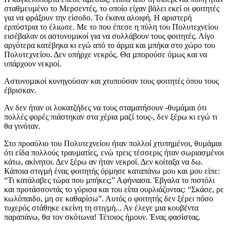
σταθµευµένο το Μερσεντές, το οποίο είχαν βάλει εκεί οι φοιτητές
για να φράξουν την είσοδο. Το έκανα αλοιφή. Η αριστερή
ερπύστρια το έλιωσε. Με το που έπεσε η πύλη του Πολυτεχνείου
εισέβαλαν οι αστυνοµικοί για να συλλάβουν τους φοιτητές. Λίγο
αργότερα κατέβηκα κι εγώ από το άρµα και µπήκα στο χώρο του
Πολυτεχνείου. Δεν υπήρχε νεκρός. Θα µπορούσε όµως και να
υπάρχουν νεκροί.
Αστυνοµικοί κυνηγούσαν και χτυπούσαν τους φοιτητές όπου τους
έβρισκαν.
Αν δεν ήταν οι λοκατζήδες να τους σταµατήσουν -θυµάµαι ότι
πολλές φορές πιάστηκαν στα χέρια µαζί τους-, δεν ξέρω κι εγώ τι
θα γινόταν.
Στο προαύλιο του Πολυτεχνείου ήταν πολλοί χτυπηµένοι, θυµάµαι
ότι είδα πολλούς τραυµατίες, ενώ τρεις τέσσερις ήταν σωριασµένοι
κάτω, ακίνητοι. Δεν ξέρω αν ήταν νεκροί. Δεν κοίταξα να δω.
Κάποια στιγµή ένας φοιτητής όρµησε καταπάνω µου και µου είπε:
“Τι κατάλαβες τώρα που µπήκες;” Αφήνιασα. Έβγαλα το πιστόλι
και προτάσσοντάς το γύρισα και του είπα ουρλιάζοντας: “Σκάσε, ρε
κωλόπαιδο, µη σε καθαρίσω”. Αυτός ο φοιτητής δεν ξέρει πόσο
τυχερός στάθηκε εκείνη τη στιγµή... Αν έλεγε µια κουβέντα
παραπάνω, θα τον σκότωνα! Τέτοιος ήµουν. Ένας φασίστας.