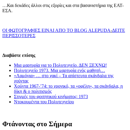
…Και δεκάδες άλλοι στις εξορίες και στα βασανιστήρια της ΕΑΤ-
ΕΣΑ.
ΟΙ ΦΩΤΟΓΡΑΦΙΕΣ ΕΙΝΑΙ ΑΠΟ ΤΟ ΒLOG ALEPUDA
-
ΔΕΙΤΕ
ΠΕΡΙΣΣΟΤΕΡΕΣ
Διαβάστε επίσης
Μια μαρτυρία για το Πολυτεχνείο. ΔΕΝ ΞΕΧΝΩ!
Πολυτεχνείο 1973. Μια μαρτυρία ενός μαθητή…
«Λαμόγια» … στο χακί – Τα απίστευτα σκάνδαλα της
χούντας
Χούντα 1967-’74: το χρονικό, τα «οφέλη», τα σκάνδαλα, η
δίκη & ο πολιτισμός
Στιγμές του φοιτητικού κινήματος: 1973
Ντοκουμέντα του Πολυτεχνείου
Φτάνοντας στο Σήμερα