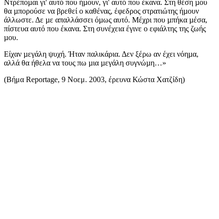
Ντρέποµαι γι' αυτό που ήµουν, γι' αυτό που έκανα. Στη θέση µου
θα µπορούσε να βρεθεί ο καθένας, έφεδρος στρατιώτης ήµουν
άλλωστε. Δε µε απαλλάσσει όµως αυτό. Μέχρι που µπήκα µέσα,
πίστευα αυτό που έκανα. Στη συνέχεια έγινε ο εφιάλτης της ζωής
µου.
Είχαν µεγάλη ψυχή. Ήταν παλικάρια. Δεν ξέρω αν έχει νόηµα,
αλλά θα ήθελα να τους πω µια µεγάλη συγνώµη…»
(Βήμα Reportage, 9 Νοεμ. 2003, έρευνα Κώστα Χατζίδη)