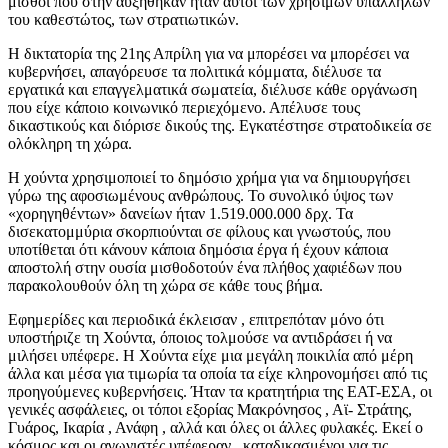
μισθοί που στην αυξήθηκαν ήταν αυτοί των χρήσιμων υπαλλήλων
του καθεστώτος, των στρατιωτικών.
Η δικτατορία της 21ης Απρίλη για να μπορέσει να μπορέσει να
κυβερνήσει, απαγόρευσε τα πολιτικά κόμματα, διέλυσε τα
εργατικά και επαγγελματικά σωματεία, διέλυσε κάθε οργάνωση
που είχε κάποιο κοινωνικό περιεχόμενο. Απέλυσε τους
δικαστικούς και διόρισε δικούς της. Εγκατέστησε στρατοδικεία σε
ολόκληρη τη χώρα.
Η χούντα χρησιμοποιεί το δημόσιο χρήμα για να δημιουργήσει
γύρω της αφοσιωμένους ανθρώπους. Το συνολικό ύψος των
«χορηγηθέντων» δανείων ήταν 1.519.000.000 δρχ. Τα
δισεκατομμύρια σκορπιούνται σε φίλους και γνωστούς, που
υποτίθεται ότι κάνουν κάποια δημόσια έργα ή έχουν κάποια
αποστολή στην ουσία μισθοδοτούν ένα πλήθος χαφιέδων που
παρακολουθούν όλη τη χώρα σε κάθε τους βήμα.
Εφημερίδες και περιοδικά έκλεισαν , επιτρεπόταν μόνο ότι
υποστήριζε τη Χούντα, όποιος τολμούσε να αντιδράσει ή να
μιλήσει υπέφερε. Η Χούντα είχε μια μεγάλη ποικιλία από μέρη
άλλα και μέσα για τιμωρία τα οποία τα είχε κληρονομήσει από τις
προηγούμενες κυβερνήσεις. Ήταν τα κρατητήρια της ΕΑΤ-ΕΣΑ, οι
γενικές ασφάλειες, οι τόποι εξορίας Μακρόνησος , Αϊ- Στράτης,
Γυάρος, Ικαρία , Ανάφη , αλλά και όλες οι άλλες φυλακές. Εκεί ο
κόσμος και οι αγωνιστές υπέφεραν , καταδικασμένοι για τις