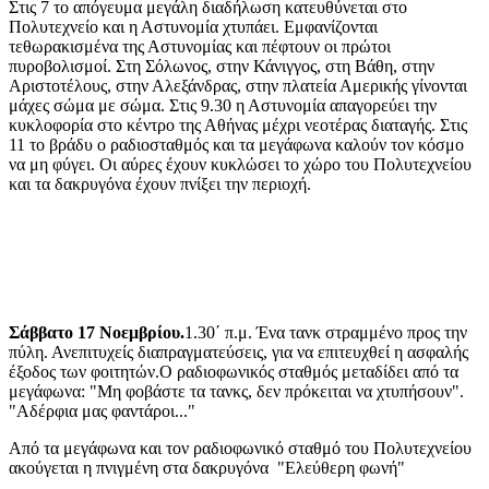
Στις 7 το απόγευμα μεγάλη διαδήλωση κατευθύνεται στο
Πολυτεχνείο και η Αστυνομία χτυπάει. Εμφανίζονται
τεθωρακισμένα της Αστυνομίας και πέφτουν οι πρώτοι
πυροβολισμοί. Στη Σόλωνος, στην Κάνιγγος, στη Βάθη, στην
Αριστοτέλους, στην Αλεξάνδρας, στην πλατεία Αμερικής γίνονται
μάχες σώμα με σώμα. Στις 9.30 η Αστυνομία απαγορεύει την
κυκλοφορία στο κέντρο της Αθήνας μέχρι νεοτέρας διαταγής. Στις
11 το βράδυ ο ραδιοσταθμός και τα μεγάφωνα καλούν τον κόσμο
να μη φύγει. Οι αύρες έχουν κυκλώσει το χώρο του Πολυτεχνείου
και τα δακρυγόνα έχουν πνίξει την περιοχή.
Σάββατο 17 Νοεμβρίου.
1.30΄ π.μ. Ένα τανκ στραμμένο προς την
πύλη. Ανεπιτυχείς διαπραγματεύσεις, για να επιτευχθεί η ασφαλής
έξοδος των φοιτητών.Ο ραδιοφωνικός σταθμός μεταδίδει από τα
μεγάφωνα: "Μη φοβάστε τα τανκς, δεν πρόκειται να χτυπήσουν".
"Αδέρφια μας φαντάροι..."
Από τα μεγάφωνα και τον ραδιοφωνικό σταθμό του Πολυτεχνείου
ακούγεται η πνιγμένη στα δακρυγόνα "Ελεύθερη φωνή"