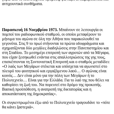
αντιχουντικά συνθήματα.
Παρασκευή 16 Νοεμβρίου 1973.
Μπαίνουν σε λειτουργία οι
πομποί του ραδιοφωνικού σταθμού, οι οποίοι μεταφέρουν το
μήνυμα του αγώνα σε όλη την Αθήνα που παρακολουθεί τα
γεγονότα. Στις 9 το πρωί στήνονται τα πρώτα οδοφράγματα και
σχηματίζονται δύο μεγάλες διαδηλώσεις στην Πανεπιστημίου και
στη Σταδίου. Το μεσημέρι επιτροπή των αγροτών από τα Μέγαρα,
που είχαν ξεσηκωθεί ενάντια στις απαλλοτριώσεις της γης τους,
επισκέπτονται τη Συντονιστική Επιτροπή και ο σταθμός μεταδίδει:
«Ο λαός των Μεγάρων στέκεται και υπόσχεται να αγωνιστεί στο
πλευρό του φοιτητικού και εργαζόμενου λαού… Ο αγώνας είναι
κοινός… Δεν είναι μόνο για την πόλη των Μεγάρων ή το
Πολυτεχνείο… Είναι για την Ελλάδα. Για το λαό της που θέλει να
καθορίσει τη ζωή του. Να πορευτεί στο δρόμο της προκοπής.
Βασική προϋπόθεση, η ανατροπή της δικτατορίας και η
αποκατάσταση της δημοκρατίας».
Οι συγκεντρωμένοι έξω από το Πολυτεχνείο τραγουδάνε το «πότε
θα κάνει ξαστεριά».