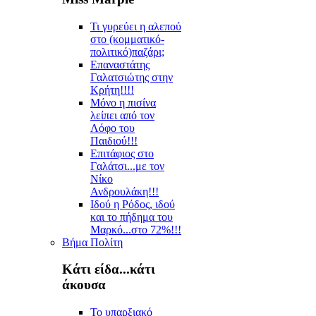
Τι γυρεύει η αλεπού
στο (κομματικό-
πολιτικό)παζάρι;
Επαναστάτης
Γαλατσιώτης στην
Κρήτη!!!!
Μόνο η πισίνα
λείπει από τον
Λόφο του
Παιδιού!!!
Επιτάφιος στο
Γαλάτσι...με τον
Νίκο
Ανδρουλάκη!!!
Ιδού η Ρόδος, ιδού
και το πήδημα του
Μαρκό...στο 72%!!!
Βήμα Πολίτη
Κάτι είδα...κάτι
άκουσα
Το υπαρξιακό