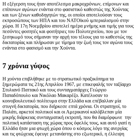
Η εξέγερση τους ήταν αποτέλεσμα μακροχρόνιων, επίμονων και
επίπονων αγώνων ενάντια στο φασιστικό καθεστώς της Χούντας
και των ξένων καθοδηγητών της, οι οποίοι αποτελούσαν τους
εκπροσώπους των ΗΠΑ και του ΝΑΤΟϊκού ιμπεριαλισμού στην
χώρα. Η 17η Νοεμβρίου αποτελεί ημέρα μνήμης και τιμής για τους
πεσόντες φοιτητές και φοιτήτριες του Πολυτεχνείου, που με τον
ξεσηκωμό τους σήμαναν την αρχή του τέλους για το καθεστώς της
δικτατορίας και πλήρωσαν με τίμημα την ζωή τους τον αγώνα τους
ενάντια στο φασισμό και την Χούντα.
7 χρόνια γύψος
Η χούντα επιβλήθηκε με το στρατιωτικό πραξικόπημα τα
ξημερώματα τις 21ης Απριλίου 1967, με επικεφαλής τον ταξίαρχο
Στυλιανό Παττακό και τους συνταγματάρχες Γεώργιο
Παπαδόπουλο και Νικόλαο Μακαρέζο. Κατέλυσαν το
κοινοβουλευτικό πολίτευμα στην Ελλάδα και επέβαλλαν μία
στυγνή δικτατορία, που διήρκεσε επτά χρόνια. Οι στρατηγοί, το
Παλάτι, αρκετοί πολιτικοί και οι Αμερικανοί καλόβλεπαν μία
μικρής διάρκειας συνταγματική εκτροπή, που θα διαμόρφωνε την
πολιτική κατάσταση της χώρας προς όφελός τους, και αυτό γιατί η
Ελλάδα ήταν μια φτωχή χώρα όπου ο κόσμος λόγο της ανεργίας
και τις φτώχειας έφευγε μετανάστης στο εξωτερικό, η έλλειψη