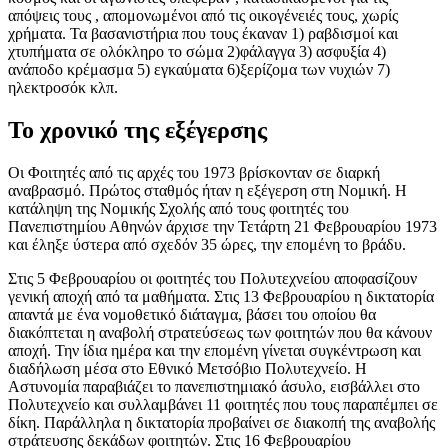
απόψεις τους , απομονωμένοι από τις οικογένειές τους, χωρίς
χρήματα. Τα βασανιστήρια που τους έκαναν 1) ραβδισμοί και
χτυπήματα σε ολόκληρο το σώμα 2)φάλαγγα 3) ασφυξία 4)
ανάποδο κρέμασμα 5) εγκαύματα 6)ξερίζομα των νυχιών 7)
ηλεκτροσόκ κλπ.
Το χρονικό της εξέγερσης
Οι Φοιτητές από τις αρχές του 1973 βρίσκονταν σε διαρκή
αναβρασμό. Πρώτος σταθμός ήταν η εξέγερση στη Νομική. Η
κατάληψη της Νομικής Σχολής από τους φοιτητές του
Πανεπιστημίου Αθηνών άρχισε την Τετάρτη 21 Φεβρουαρίου 1973
και έληξε ύστερα από σχεδόν 35 ώρες, την επομένη το βράδυ.
Στις 5 Φεβρουαρίου οι φοιτητές του Πολυτεχνείου αποφασίζουν
γενική αποχή από τα μαθήματα. Στις 13 Φεβρουαρίου η δικτατορία
απαντά με ένα νομοθετικό διάταγμα, βάσει του οποίου θα
διακόπτεται η αναβολή στρατεύσεως των φοιτητών που θα κάνουν
αποχή. Την ίδια ημέρα και την επομένη γίνεται συγκέντρωση και
διαδήλωση μέσα στο Εθνικό Μετσόβιο Πολυτεχνείο. Η
Αστυνομία παραβιάζει το πανεπιστημιακό άσυλο, εισβάλλει στο
Πολυτεχνείο και συλλαμβάνει 11 φοιτητές που τους παραπέμπει σε
δίκη. Παράλληλα η δικτατορία προβαίνει σε διακοπή της αναβολής
στράτευσης δεκάδων φοιτητών. Στις 16 Φεβρουαρίου