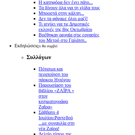
Η κατηφόρα δεν έχει πάτο...
Τα δίνουν όλα για τη χλίδα τους
Μπροστά στην κάλπη...
Δεν τα φάγαμε όλοι μαζί!
Τι ισχύει για τις Δημοτικές
εκλογές της 8ης Οκτωβρίου
Βρέθηκαν αρχαία στις εργασίες
του Μετρό στο Γαλάτσι..
Εκδηλώσεις
τι θα συμβεί
Συλλόγων
Πότισμα και
περιποίηση του
πάρκου Ηνιόχου
Παρουσίαση του
βιβλίου «ΖΑΪΡΑ »
στον
κινηματογράφο
Ζαΐρα»
Σάββατο 4
Ιουλίου:Ραντεβού
...με συναυλία στη
νέα Ζαϊρα!
Δελτίο τύπου της