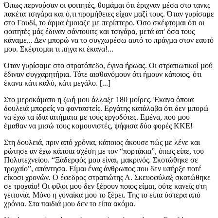
Όπως περνούσαν οι φοιτητές, θυµάµαι ότι έριχναν µέσα στο τανκς
πακέτα τσιγάρα και ό,τι προµήθειες είχαν µαζί τους. Όταν γυρίσαµε
στο Γουδί, το άρµα έµοιαζε µε περίπτερο. Όσο σκέφτοµαι ότι οι
φοιτητές µάς έδιναν σάντουιτς και τσιγάρα, µετά απ' όσα τους
κάναµε... Δεν µπορώ να το συγχωρέσω αυτό το πράγµα στον εαυτό
µου. Σκέφτοµαι τι πήγα κι έκανα!...
Όταν γυρίσαµε στο στρατόπεδο, έγινα ήρωας. Οι στρατιωτικοί µού
έδιναν συγχαρητήρια. Τότε αισθανόµουν ότι ήµουν κάποιος, ότι
έκανα κάτι καλό, κάτι µεγάλο. [...]
Στο µεροκάµατο η ζωή µου άλλαξε 180 µοίρες. Έκανα όποια
δουλειά µπορείς να φανταστείς. Εργάτης κατάλαβα ότι δεν µπορώ
να έχω τα ίδια αιτήµατα µε τους εργοδότες. Εµένα, που µου
έµαθαν να µισώ τους κοµουνιστές, ψήφισα δύο φορές ΚΚΕ!
Στη δουλειά, πριν από χρόνια, κάποιος άκουσε πώς µε λένε και
ρώτησε αν έχω κάποια σχέση µε τον “πορτάκια”, όπως είπε, του
Πολυτεχνείου. “Ξάδερφός µου είναι, µακρινός. Σκοτώθηκε σε
τροχαίο”, απάντησα. Είµαι ένας άνθρωπος που δεν υπήρξε ποτέ
είκοσι χρονών. Ο έφεδρος στρατιώτης Α. Σκευοφύλαξ σκοτώθηκε
σε τροχαίο! Οι φίλοι µου δεν ξέρουν ποιος είµαι, ούτε κανείς στη
γειτονιά. Μόνο η γυναίκα µου το ξέρει. Της το είπα ύστερα από
χρόνια. Στα παιδιά µου δεν το είπα ακόµα.