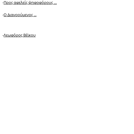
-
Προς αφελείς ψηφοφόρους …
-
Ο Διανοούμενος ...
-
Λεωφόρος Βέϊκου