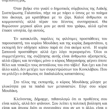
συμπολίτη μας.
Όταν βγήκε στο γυαλί ο δημοτικός σύμβουλος της Λαϊκής
Συσπείρωσης Γαλατσίου, πήγε να με πάρει ο ύπνος με το ποίημα
που άκουγα, μα κρατήθηκα με το ζόρι. Καλοί άνθρωποι οι
κομμουνιστές αλλά πέραν του δέοντος συντηρητικοί. Θα
θυμώσουν μερικοί φίλοι μου με αυτά που γράφω, αλλά εμένα
έπιασε υπνηλία, όχι αυτούς.
Έν κατακλείδι, παρόλες τις φιλότιμες προσπάθειες του
παρουσιαστή, του κυρίου Μουδάκη και της κυρίας Διαμαντάτου, η
εκπομπή δεν οδήγησε κάπου παρά σε ένα ακόμα κενό. Η κυρία
Σαπουνά προσπάθησε αλλά έχει λόγο περιορισμένο. Όλοι οι
συμμετέχοντες της συζήτησης αυτής είναι άνθρωποι αξιοπρεπείς,
αλλά εξάρες και πεντάρες μόνο ο κύριος Μαγγανάρης φέρνει όποτε
θέλει και τσακίζει τους αντιπάλους του στο τάβλι! Και έχει και ένα
άλλο καλό, δεν μετέχει των συγκεντρώσεων του Κονκλάβιου. Που
να μπλέξει ο άνθρωπος σε δαιδαλώδεις καταστάσεις;
Στο τέλος της εκπομπής, ο κύριος Μουδάκης μίλησε με
γλυκύτητα για τα παιδιά των μεταναστών. Εύγε σου κύριε
Μουδάκη.
Κλείνοντας, Δήμαρχε, πιθανολογώ ότι οι προθέσεις σου
είναι καλές, αλλά δεν φτάνουν. Σου λείπει η πολιτική βούληση και
είσαι και άτυχος διότι οι συνεργάτες σου αν μη τι άλλο, είναι ο