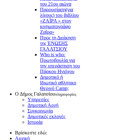
του 21ου αιώνα
Παρουσίαση(για
λίγους) του βιβλίου
«ΖΑΪΡΑ » στον
κινηματογράφο
Ζαΐρα»
Προς τη Διοίκηση
της ΈΝΩΣΗΣ
ΓΑΛΑΤΣΙΟΥ
Who is who:
Πρωτοβουλία για
την υπεράσπιση του
Πάρκου Ηνιόχου
Δημοτικό ή
Ιδιωτικό αθλητικο
Θερινό Camp;
Ο Δήμος Γαλατσίου
πληροφορίες
Υπηρεσίες
Δημοτική Αρχή
Συγκοινωνία
Δημοτικές εκλογές
Ιστορία
Βρίσκεστε εδώ:
Αρχική