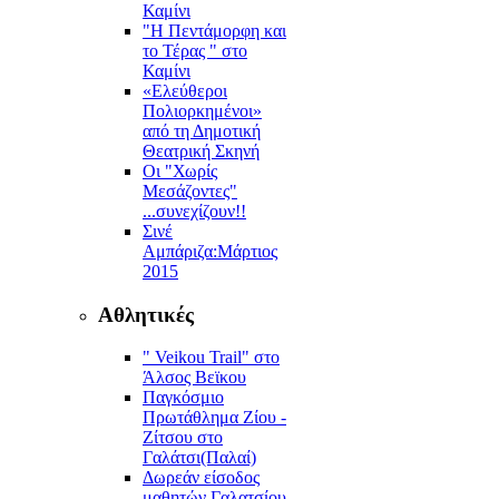
Καμίνι
"Η Πεντάμορφη και
το Τέρας " στο
Καμίνι
«Ελεύθεροι
Πολιορκημένοι»
από τη Δημοτική
Θεατρική Σκηνή
Οι "Χωρίς
Μεσάζοντες"
...συνεχίζουν!!
Σινέ
Αμπάριζα:Mάρτιος
2015
Αθλητικές
" Veikou Trail" στο
Άλσος Βεϊκου
Παγκόσμιο
Πρωτάθλημα Ζίου -
Ζίτσου στο
Γαλάτσι(Παλαί)
Δωρεάν είσοδος
μαθητών Γαλατσίου