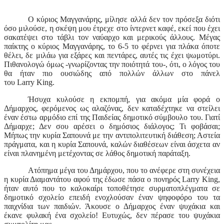
Ο κύριος Μαγγανάρης, μίλησε αλλά δεν τον πρόσεξα διότι
όσο μιλούσε, η σκέψη μου έτρεχε στο ίντερνετ καφέ, εκεί που έχει
σακατέψει στο τάβλι τον ναύαρχο και μερικούς άλλους. Μέγας
παίκτης ο κύριος Μαγγανάρης, το 6-5 το φέρνει για πλάκα όποτε
θέλει, δε μιλάω για εξάρες και πεντάρες, αυτές τις έχει ψωμοτύρι.
Πιθανολογώ όμως -γνωρίζοντας την ποιότητά του-, ότι, ο λόγος του
θα ήταν πιο ουσιώδης από πολλών άλλων στο πάνελ
του
Larry King
.
Ήσυχα κυλούσε η εκπομπή, για ακόμα μία φορά ο
Δήμαρχος, φερόμενος ως αλαζόνας, δεν καταδέχτηκε να στείλει
έναν έστω αρμόδιο επί της Παιδείας δημοτικό σύμβουλο του. Γιατί
Δήμαρχε; Δεν σου αρέσει ο δημόσιος διάλογος; Τι φοβάσαι;
Μήπως την κυρία Σαπουνά με την αντιπολιτευτική διάθεση; Αστεία
πράγματα, και η κυρία Σαπουνά, καλών διαθέσεων είναι άσχετα αν
είναι πλανημένη μετέχοντας σε λάθος δημοτική παράταξη.
Ατόπημα μέγα του Δημάρχου, που το ανέφερε στη συνέχεια
η κυρία Διαμαντάτου αφού της έδωσε πάσα ο πονηρός
Larry King
,
ήταν αυτό που το καλοκαίρι τοποθέτησε συρματοπλέγματα σε
δημοτικό σχολείο επειδή ενοχλούσαν έναν ψηφοφόρο του τα
παιχνίδια των παιδιών. Άκουσε ο Δήμαρχος έναν ψυχάκια και
έκανε φυλακή ένα σχολείο! Ευτυχώς, δεν πέρασε του ψυχάκια