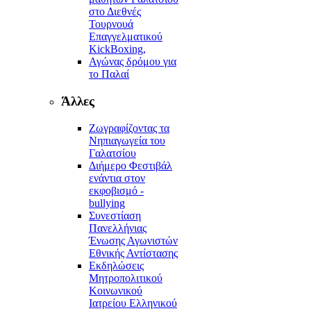
στο Διεθνές
Τουρνουά
Επαγγελματικού
KickBoxing,
Αγώνας δρόμου για
το Παλαί
Άλλες
Ζωγραφίζοντας τα
Νηπιαγωγεία του
Γαλατσίου
Διήμερο Φεστιβάλ
ενάντια στον
εκφοβισμό -
bullying
Συνεστίαση
Πανελλήνιας
Ένωσης Αγωνιστών
Εθνικής Αντίστασης
Εκδηλώσεις
Μητροπολιτικού
Κοινωνικού
Ιατρείου Ελληνικού