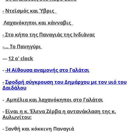
-
Ντεϊσμός και Ύβρις
Λαχανόκηποι και κάνναβις
- Στο κήπο της Παναγιάς της Ινδιάνας
-...
Το Πανηγύρι
---
12 ο' clock
-
-Η Αίθουσα αναμονής στο Γαλάτσι
-
Σφοδρή σύγκρουση του Δημάρχου με τον υιό του
Δαιδάλου
-
Αμπέλια και λαχανόκηποι στο Γαλάτσι
-
Είναι η κ. Έλενα Ζέρβα η αντανάκλαση της κ.
Αυλωνίτου;
- Ξανθή και κόκκινη Παναγιά