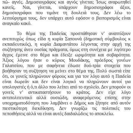
πώ- αγνές. Δημοσιογράφος και αγνός γίνεται; Ίσως αναρωτηθεί
κανείς. Ναι, γίνεται, υπάρχουν δημοσιογράφοι άξιοι,
δημοσιογράφοι που τιμάνε τη δουλειά τους. Δεν λέω το
λειτούργημα τους, δεν υπάρχει αυτό εφόσον ο βιοπορισμός είναι
αναγκαίο κακό.
Το θέμα της Παιδείας προσπάθησαν ν’ αναπτύξουν
ανεπιτυχώς όπως είδα η κυρία Σαπουνά (δημοτική σύμβουλος κ
εκπαιδευτικός), η κυρία Διαμαντάτου λέγοντας στην αρχή της
συζήτησης άνευ ουσίας πράγματα, όμως στη συνέχεια με λιγότερο
άγχος έμεινε στο θέμα και έδειξε ωριμότητα και σοβαρότητα.
Άξιος λόγου ήταν ο κύριος Μουδάκης, πρόεδρος γονέων
Γαλατσίου, που με σαφήνεια έδωσε δυό-τρία στοιχεία που
βοήθησαν τη συζήτηση να μείνει στο θέμα της. Πολύ σωστά είπε
ότι, οι γονείς πληρώνουν φόρους και για τον λόγο αυτό η Παιδεία
είναι δωρεάν και δεν είναι λογικό να πληρώνουν αυτοί για
υπολογιστές ή ό,τι άλλο που λείπει από το σχολείο. Δεν μπορούν οι
γονείς ν’ αντικαταστήσουν το κράτος. Δεν είχε λόγο
αντιπολιτευτικό αλλά ουσιώδη, αναφερόμενος επίσης στην
υποχρηματοδότηση που λαμβάνει ο Δήμος και ζήτησε από αυτόν
πιεστικότερη διεκδίκηση. Δεν γνωρίζω τις πολιτικές του
πεποιθήσεις αλλά να είναι αυτές δαιδαλώδεις το αποκλείω.