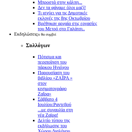
Μπροστά στην κάλπη...
Δεν τα φάγαμε όλοι μαζί!
Τι ισχύει για τις Δημοτικές
εκλογές της 8ης Οκτωβρίου
Βρέθηκαν αρχαία στις εργασίες
του Μετρό στο Γαλάτσι..
Εκδηλώσεις
τι θα συμβεί
Συλλόγων
Πότισμα και
περιποίηση του
πάρκου Ηνιόχου
Παρουσίαση του
βιβλίου «ΖΑΪΡΑ »
στον
κινηματογράφο
Ζαΐρα»
Σάββατο 4
Ιουλίου:Ραντεβού
...με συναυλία στη
νέα Ζαϊρα!
Δελτίο τύπου της
εκδήλωσης του
Χώρου Διαλόγου