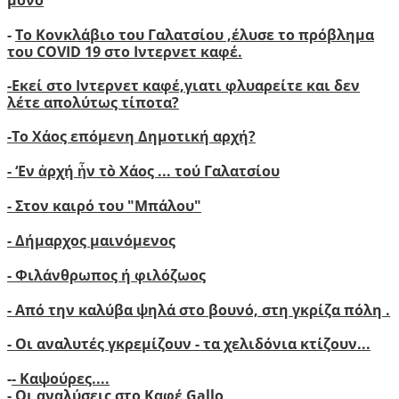
μόνο
-
Το Κονκλάβιο του Γαλατσίου ,έλυσε το πρόβλημα
του COVID 19 στο Ιντερνετ καφέ.
-
Ε
κεί στο Ιντερνετ καφέ,γιατι φλυαρείτε και δεν
λέτε απολύτως τίποτα?
-
Το Χάος επόμενη Δημοτική αρχή?
-
‘
Εν ἀρχή ἦν τὸ Χάος ... τού Γαλατσίου
-
Στον καιρό του "Μπάλου"
- Δήμαρχος μαινόμενος
- Φιλάνθρωπος ή φιλόζωος
- Από την καλύβα ψηλά στο βουνό, στη γκρίζα πόλη .
- Οι αναλυτές γκρεμίζουν - τα χελιδόνια κτίζουν..
.
-
- Καψούρες....
-
Οι αναλύσεις στο Καφέ Gallo