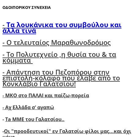
ΟΔΟΙΠΟΡΙΚΟΥ ΣΥΝΕΧΕΙΑ
-
Τα λουκάνικα του συμβούλου και
άλλα τινά
- Ο τελευταίος Μαραθωνοδρόμος
- Το Πολυτεχνείο ,η θυσία του & τα
κόμματα
- Απάντηση του Πεζοπόρου στην
επιστολή-κόλαφο που έλαβε από το
Κονκλάβιο Γαλατσίου!
- ΜΚΟ στο ΠΑΛΑΙ και παίζω-πορεία
- Αχ Ελλάδα σ' αγαπώ
-
Ta ΜΜΕ του Γαλατσίου..
-
Οι "προοδευτικοί" εν Γαλατσίω φίλοι μας...και όχι