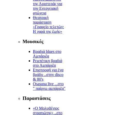
της Αριστεράς για
την Ενεργειακή
φτώχεια
Θεατρική
παράσταση
«Γραφείο τελετών:
Η χαρά της ζωής»
Μουσικές
Βραδιά blues στο
Αμπάριζα
Ρεμπέτικη βραδιά
στο Αμπάριζα
Επιστροφή για ένα
βράδυ ..στην disco
& 80's
Osasuna live ...στο
" παίρνω αμπάριζα"
Παραστάσεις
«Ο Μολυβένιος
στρατιώτης» ..στο