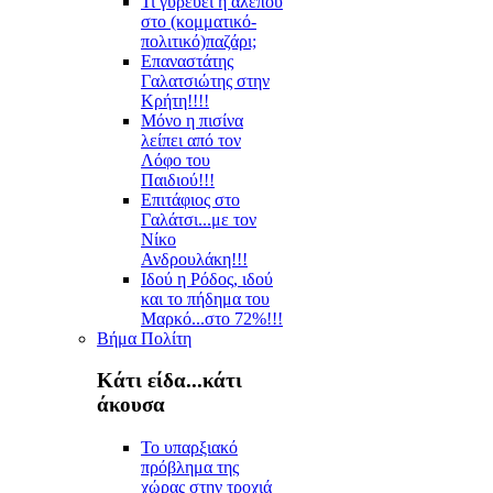
Τι γυρεύει η αλεπού
στο (κομματικό-
πολιτικό)παζάρι;
Επαναστάτης
Γαλατσιώτης στην
Κρήτη!!!!
Μόνο η πισίνα
λείπει από τον
Λόφο του
Παιδιού!!!
Επιτάφιος στο
Γαλάτσι...με τον
Νίκο
Ανδρουλάκη!!!
Ιδού η Ρόδος, ιδού
και το πήδημα του
Μαρκό...στο 72%!!!
Βήμα Πολίτη
Κάτι είδα...κάτι
άκουσα
Το υπαρξιακό
πρόβλημα της
χώρας στην τροχιά