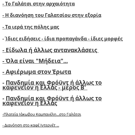
- Το Γαλάτσι στην αρχαιότητα
- Η διανόηση του Γαλατσίου στην εξορία
- Τα ιερά της πόλης μας
-
Ίδιες ειδήσεις - ίδια προπαγάνδα - ίδιες μορφές
- Είδωλα ή άλλως αντανακλάσεις
- Όλα είναι "Μήδεια"...
- Αφιέρωμα στον Έρωτα
-
Πανδημία και Φρόϋντ ή άλλως το
καφενείον η Ελλάς - μέρος Β'
-
Πανδημία και Φρόϋντ ή άλλως το
καφενείον η Ελλάς
-Πλατεία Ιάκωβου Καμπανέλη...στο Γαλάτσι
-
Διανόηση στο καφέ Ιντερνέτ ...