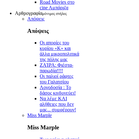
Road Movies στο
cine Aμπάριζα
Αρθρογραφία
μόνιμες στήλες
Απόψεις
Απόψεις
Οι απορίες του
κυρίου «Κ» και
άλλα μικροπολιτικά
της πόλης μας
ZAΊΡΑ: Φιέστα-
παρωδία!!!!
Οι παλιοί ράφτες
του Γαλατσίου
Λογοδοσία : Το
δάσος κινδυνεύει!
Να λέμε ΚΑΙ
αλήθειες που δεν
μας... συμφέρουν!
Miss Marple
Miss Marple