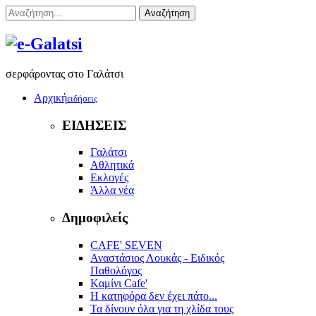
Αναζήτηση
σερφάροντας στο Γαλάτσι
Αρχική
ειδήσεις
ΕΙΔΗΣΕΙΣ
Γαλάτσι
Αθλητικά
Εκλογές
Άλλα νέα
Δημοφιλείς
CAFE' SEVEN
Αναστάσιος Λουκάς - Ειδικός
Παθολόγος
Kαμίνι Cafe'
Η κατηφόρα δεν έχει πάτο...
Τα δίνουν όλα για τη χλίδα τους