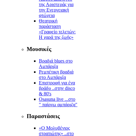
της Αριστεράς για
την Ενεργειακή
φτώχεια
Θεατρική
παράσταση
«Γραφείο τελετών:
Η χαρά της ζωής»
Μουσικές
Βραδιά blues στο
Αμπάριζα
Ρεμπέτικη βραδιά
στο Αμπάριζα
Επιστροφή για ένα
βράδυ ..στην disco
& 80's
Osasuna live ...στο
" παίρνω αμπάριζα"
Παραστάσεις
«Ο Μολυβένιος
στρατιώτης» ..στο