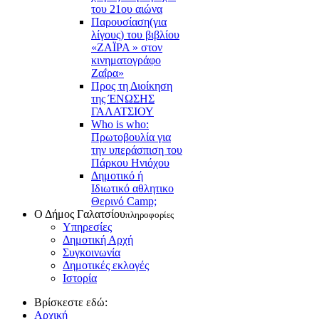
του 21ου αιώνα
Παρουσίαση(για
λίγους) του βιβλίου
«ΖΑΪΡΑ » στον
κινηματογράφο
Ζαΐρα»
Προς τη Διοίκηση
της ΈΝΩΣΗΣ
ΓΑΛΑΤΣΙΟΥ
Who is who:
Πρωτοβουλία για
την υπεράσπιση του
Πάρκου Ηνιόχου
Δημοτικό ή
Ιδιωτικό αθλητικο
Θερινό Camp;
Ο Δήμος Γαλατσίου
πληροφορίες
Υπηρεσίες
Δημοτική Αρχή
Συγκοινωνία
Δημοτικές εκλογές
Ιστορία
Βρίσκεστε εδώ:
Αρχική