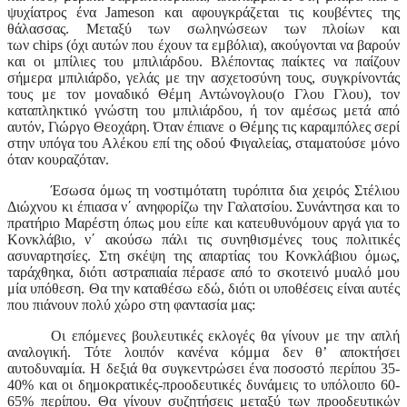
ψυχίατρος ένα
Jameson
και αφουγκράζεται τις κουβέντες της
θάλασσας. Μεταξύ των σωληνώσεων των πλοίων και
των
chips
(όχι αυτών που έχουν τα εμβόλια), ακούγονται να βαρούν
και οι μπίλιες του μπιλιάρδου. Βλέποντας παίκτες να παίζουν
σήμερα μπιλιάρδο, γελάς με την ασχετοσύνη τους, συγκρίνοντάς
τους με τον μοναδικό Θέμη Αντώνογλου(ο Γλου Γλου), τον
καταπληκτικό γνώστη του μπιλιάρδου, ή τον αμέσως μετά από
αυτόν, Γιώργο Θεοχάρη. Όταν έπιανε ο Θέμης τις καραμπόλες σερί
στην υπόγα του Αλέκου επί της οδού Φιγαλείας, σταματούσε μόνο
όταν κουραζόταν.
Έσωσα όμως τη νοστιμότατη τυρόπιτα δια χειρός Στέλιου
Διώχνου κι έπιασα ν΄ ανηφορίζω την Γαλατσίου. Συνάντησα και το
πρατήριο Μαρέστη όπως μου είπε και κατευθυνόμουν αργά για το
Κονκλάβιο, ν΄ ακούσω πάλι τις συνηθισμένες τους πολιτικές
ασυναρτησίες. Στη σκέψη της απαρτίας του Κονκλάβιου όμως,
ταράχθηκα, διότι αστραπιαία πέρασε από το σκοτεινό μυαλό μου
μία υπόθεση. Θα την καταθέσω εδώ, διότι οι υποθέσεις είναι αυτές
που πιάνουν πολύ χώρο στη φαντασία μας:
Οι επόμενες βουλευτικές εκλογές θα γίνουν με την απλή
αναλογική. Τότε λοιπόν κανένα κόμμα δεν θ’ αποκτήσει
αυτοδυναμία. Η δεξιά θα συγκεντρώσει ένα ποσοστό περίπου 35-
40% και οι δημοκρατικές-προοδευτικές δυνάμεις το υπόλοιπο 60-
65% περίπου. Θα γίνουν συζητήσεις μεταξύ των προοδευτικών