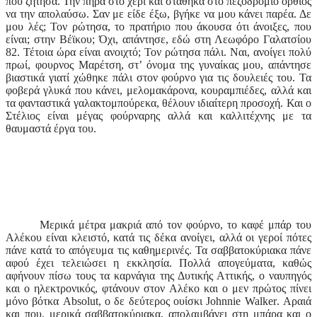
που ζήτησα. Την πήρα στο χέρι και στάθηκα στο πεζοδρόμιο όρθιος
να την απολαύσω. Σαν με είδε έξω, βγήκε να μου κάνει παρέα. Δε
μου λές; Τον ρώτησα, το πρατήριο που άκουσα ότι άνοιξες, που
είναι; στην Βέϊκου; Όχι, απάντησε, εδώ στη Λεωφόρο Γαλατσίου
82. Τέτοια ώρα είναι ανοιχτό; Τον ρώτησα πάλι. Ναι, ανοίγει πολύ
πρωί, φουρνος Μαρέτση, στ’ όνομα της γυναίκας μου, απάντησε
βιαστικά γιατί χώθηκε πάλι στον φούρνο για τις δουλειές του. Τα
φοβερά γλυκά που κάνει, μελομακάρονα, κουραμπιέδες, αλλά και
τα φανταστικά γαλακτομπούρεκα, θέλουν ιδιαίτερη προσοχή. Και ο
Στέλιος είναι μέγας φούρναρης αλλά και καλλιτέχνης με τα
θαυμαστά έργα του.
Μερικά μέτρα μακριά από τον φούρνο, το καφέ μπάρ του
Αλέκου είναι κλειστό, κατά τις δέκα ανοίγει, αλλά οι γεροί πότες
πάνε κατά το απόγευμα τις καθημερινές. Τα σαββατοκύριακα πάνε
αφού έχει τελειώσει η εκκλησία. Πολλά απογεύματα, καθώς
αφήνουν πίσω τους τα καρνάγια της Δυτικής Αττικής, ο ναυπηγός
και ο ηλεκτρονικός, φτάνουν στον Αλέκο και ο μεν πρώτος πίνει
μόνο βότκα
Absolut
, ο δε δεύτερος ουίσκι
Johnnie Walker
. Αραιά
και που, μερικά σαββατοκύριακα, απολαμβάνει στη μπάρα και ο