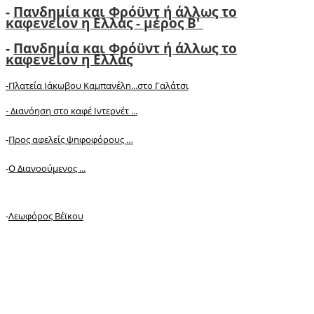
-
Πανδημία και Φρόϋντ ή άλλως το
καφενείον η Ελλάς - μέρος Β'
-
Πανδημία και Φρόϋντ ή άλλως το
καφενείον η Ελλάς
-Πλατεία Ιάκωβου Καμπανέλη...στο Γαλάτσι
-
Διανόηση στο καφέ Ιντερνέτ ...
-
Προς αφελείς ψηφοφόρους …
-
Ο Διανοούμενος ...
-
Λεωφόρος Βέϊκου