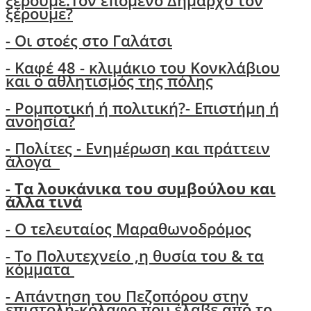
ξέρουμε.Τον επόμενο Δήμαρχο τον
ξέρουμε?
-
Οι στοές στο Γαλάτσι
- Καφέ 48 - κλιμάκιο του Κονκλάβιου
και ο αθλητισμός της πόλης
-
Ρομποτική ή πολιτική?- Επιστήμη ή
ανοησία?
-
Πολίτες - Ενημέρωση και πράττειν
άλογα
-
Τα λουκάνικα του συμβούλου και
άλλα τινά
- Ο τελευταίος Μαραθωνοδρόμος
- Το Πολυτεχνείο ,η θυσία του & τα
κόμματα
- Απάντηση του Πεζοπόρου στην
επιστολή-κόλαφο που έλαβε από το