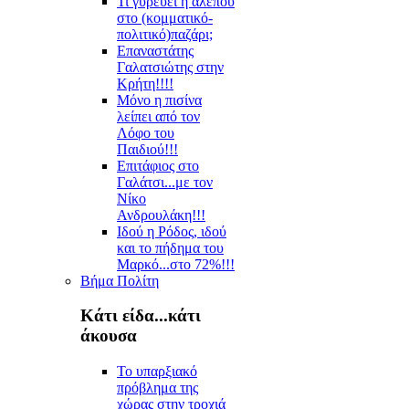
Τι γυρεύει η αλεπού
στο (κομματικό-
πολιτικό)παζάρι;
Επαναστάτης
Γαλατσιώτης στην
Κρήτη!!!!
Μόνο η πισίνα
λείπει από τον
Λόφο του
Παιδιού!!!
Επιτάφιος στο
Γαλάτσι...με τον
Νίκο
Ανδρουλάκη!!!
Ιδού η Ρόδος, ιδού
και το πήδημα του
Μαρκό...στο 72%!!!
Βήμα Πολίτη
Κάτι είδα...κάτι
άκουσα
Το υπαρξιακό
πρόβλημα της
χώρας στην τροχιά