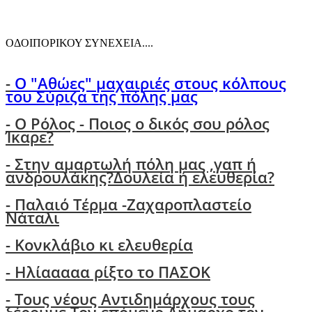
ΟΔΟΙΠΟΡΙΚΟΥ ΣΥΝΕΧΕΙΑ....
-
Ο "Αθώες" μαχαιριές στους κόλπους
του Σύριζα της πόλης μας
- Ο Ρόλος - Ποιος ο δικός σου ρόλος
Ίκαρε?
- Στην αμαρτωλή πόλη μας ,γαπ ή
ανδρουλάκης?Δουλεία ή ελευθερία?
- Παλαιό Τέρμα -Ζαχαροπλαστείο
Νάταλι
- Κονκλάβιο κι ελευθερία
- Ηλίααααα ρίξτο το ΠΑΣΟΚ
-
Τους νέους Αντιδημάρχους τους