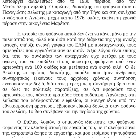
λειτουργεί αδιαλείπτως από το 1930 περίπου, από τον
Μεσοπόλεμο δηλαδή. Ο πρώτος ιδιοκτήτης του φούρνου ήταν ο
Παναγιώτης Δελώτης με καταγωγή από την Τήνο και στη συνέχεια
ο γιός του ο Αντώνης μέχρι και το 1976, οπότε, εκείνη τη χρονιά
πέρασε στην οικογένεια Μαρέτση.
Η ιστορία του φούρνου αυτού δεν έχει να κάνει μόνο με την
παλαιότητά του, αλλά και διότι κατά την διάρκεια της γερμανικής
κατοχής υπήρξε ενεργή γιάφκα του ΕΑΜ με πρωταγωνιστές τους
αρτεργάτες που εργαζόντουσαν σε αυτόν. Άξιο λόγου είναι επίσης
ότι, τότε, το συνδικάτο των αρτεργατών είχε πετύχει με τους
αγώνες του να επιβάλει στους ιδιοκτήτες φούρνων από έναν
αρτεργάτη ανά 100 οκάδες και μετέπειτα ανά εκατό κιλά. Ο δε
Δελώτης -ο πρώτος ιδιοκτήτης-, παρόλο που ήταν άνθρωπος
συντηρητικός (εκείνους τους αρχαίους χρόνους συντήρηση
εννοούσαν την δεξιά, διότι στις μέρες μας η συντήρηση βρίσκεται
σε όλες τις πολιτικές παρατάξεις), σε ό,τι αφορούσε τους
αρτεργάτες του, πάντοτε κρατούσε θέση ουδέτερη. Αργότερα, στη
λαίλαπα του αδελφοκτόνου εμφυλίου, οι κυνηγημένοι από την
εθνικοφροσύνη αριστεροί, έβρισκαν εύκολα δουλειά στον φούρνο
του Δελώτη. Το ίδιο συνέβαινε και την περίοδο της χούντας.
Ο Στέλιος λοιπόν, ο σημερινός ιδιοκτήτης του φούρνου,
φορώντας την κλασική στολή της εργασίας του, με τ’ αλεύρια πάνω
της, αστραπιαία άφησε το εργαστήρι και μου ετοίμασε την τυρόπιτα