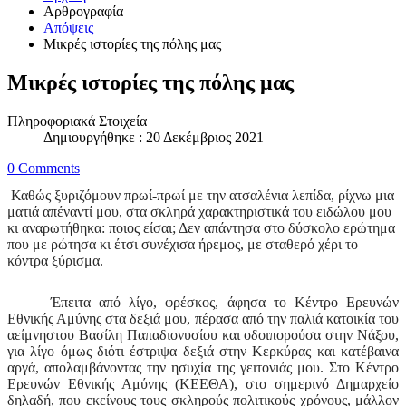
Αρθρογραφία
Απόψεις
Μικρές ιστορίες της πόλης μας
Μικρές ιστορίες της πόλης μας
Πληροφοριακά Στοιχεία
Δημιουργήθηκε : 20 Δεκέμβριος 2021
0 Comments
Καθώς ξυριζόμουν πρωί-πρωί με την ατσαλένια λεπίδα, ρίχνω μια
ματιά απέναντί μου, στα σκληρά χαρακτηριστικά του ειδώλου μου
κι αναρωτήθηκα: ποιος είσαι; Δεν απάντησα στο δύσκολο ερώτημα
που με ρώτησα κι έτσι συνέχισα ήρεμος, με σταθερό χέρι το
κόντρα ξύρισμα.
Έπειτα από λίγο, φρέσκος, άφησα το Κέντρο Ερευνών
Εθνικής Αμύνης στα δεξιά μου, πέρασα από την παλιά κατοικία του
αείμνηστου Βασίλη Παπαδιονυσίου και οδοιπορούσα στην Νάξου,
για λίγο όμως διότι έστριψα δεξιά στην Κερκύρας και κατέβαινα
αργά, απολαμβάνοντας την ησυχία της γειτονιάς μου. Στο Κέντρο
Ερευνών Εθνικής Αμύνης (ΚΕΕΘΑ), στο σημερινό Δημαρχείο
δηλαδή, που εκείνους τους σκληρούς πολιτικούς χρόνους, μάλλον