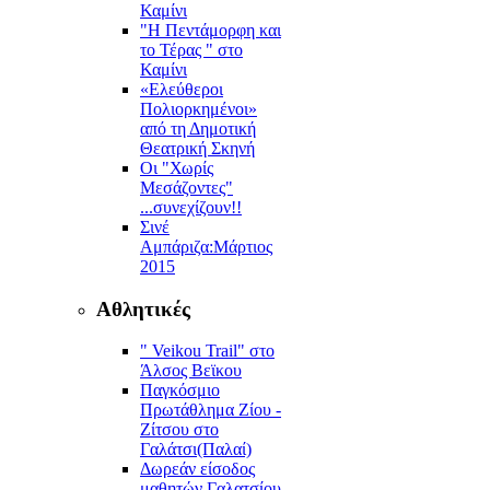
Καμίνι
"Η Πεντάμορφη και
το Τέρας " στο
Καμίνι
«Ελεύθεροι
Πολιορκημένοι»
από τη Δημοτική
Θεατρική Σκηνή
Οι "Χωρίς
Μεσάζοντες"
...συνεχίζουν!!
Σινέ
Αμπάριζα:Mάρτιος
2015
Αθλητικές
" Veikou Trail" στο
Άλσος Βεϊκου
Παγκόσμιο
Πρωτάθλημα Ζίου -
Ζίτσου στο
Γαλάτσι(Παλαί)
Δωρεάν είσοδος
μαθητών Γαλατσίου