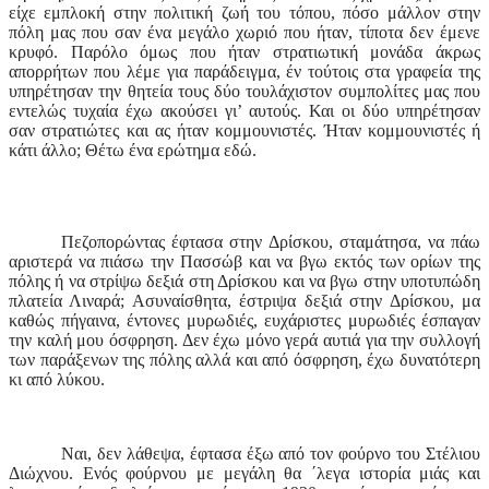
είχε εμπλοκή στην πολιτική ζωή του τόπου, πόσο μάλλον στην
πόλη μας που σαν ένα μεγάλο χωριό που ήταν, τίποτα δεν έμενε
κρυφό. Παρόλο όμως που ήταν στρατιωτική μονάδα άκρως
απορρήτων που λέμε για παράδειγμα, έν τούτοις στα γραφεία της
υπηρέτησαν την θητεία τους δύο τουλάχιστον συμπολίτες μας που
εντελώς τυχαία έχω ακούσει γι’ αυτούς. Και οι δύο υπηρέτησαν
σαν στρατιώτες και ας ήταν κομμουνιστές. Ήταν κομμουνιστές ή
κάτι άλλο; Θέτω ένα ερώτημα εδώ.
Πεζοπορώντας έφτασα στην Δρίσκου, σταμάτησα, να πάω
αριστερά να πιάσω την Πασσώβ και να βγω εκτός των ορίων της
πόλης ή να στρίψω δεξιά στη Δρίσκου και να βγω στην υποτυπώδη
πλατεία Λιναρά; Ασυναίσθητα, έστριψα δεξιά στην Δρίσκου, μα
καθώς πήγαινα, έντονες μυρωδιές, ευχάριστες μυρωδιές έσπαγαν
την καλή μου όσφρηση. Δεν έχω μόνο γερά αυτιά για την συλλογή
των παράξενων της πόλης αλλά και από όσφρηση, έχω δυνατότερη
κι από λύκου.
Ναι, δεν λάθεψα, έφτασα έξω από τον φούρνο του Στέλιου
Διώχνου. Ενός φούρνου με μεγάλη θα ΄λεγα ιστορία μιάς και