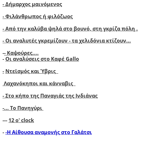
- Δήμαρχος μαινόμενος
- Φιλάνθρωπος ή φιλόζωος
- Από την καλύβα ψηλά στο βουνό, στη γκρίζα πόλη .
- Οι αναλυτές γκρεμίζουν - τα χελιδόνια κτίζουν..
.
-
- Καψούρες....
-
Οι αναλύσεις στο Καφέ Gallo
-
Ντεϊσμός και Ύβρις
Λαχανόκηποι και κάνναβις
- Στο κήπο της Παναγιάς της Ινδιάνας
-...
Το Πανηγύρι
---
12 ο' clock
-
-Η Αίθουσα αναμονής στο Γαλάτσι