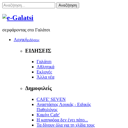
Αναζήτηση
σερφάροντας στο Γαλάτσι
Αρχική
ειδήσεις
ΕΙΔΗΣΕΙΣ
Γαλάτσι
Αθλητικά
Εκλογές
Άλλα νέα
Δημοφιλείς
CAFE' SEVEN
Αναστάσιος Λουκάς - Ειδικός
Παθολόγος
Kαμίνι Cafe'
Η κατηφόρα δεν έχει πάτο...
Τα δίνουν όλα για τη χλίδα τους