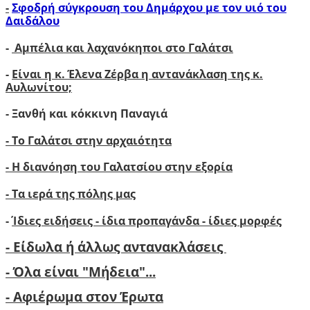
-
Σφοδρή σύγκρουση του Δημάρχου με τον υιό του
Δαιδάλου
-
Αμπέλια και λαχανόκηποι στο Γαλάτσι
-
Είναι η κ. Έλενα Ζέρβα η αντανάκλαση της κ.
Αυλωνίτου;
- Ξανθή και κόκκινη Παναγιά
- Το Γαλάτσι στην αρχαιότητα
- Η διανόηση του Γαλατσίου στην εξορία
- Τα ιερά της πόλης μας
-
Ίδιες ειδήσεις - ίδια προπαγάνδα - ίδιες μορφές
- Είδωλα ή άλλως αντανακλάσεις
- Όλα είναι "Μήδεια"...
- Αφιέρωμα στον Έρωτα