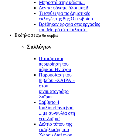
Μπροστά στην κάλπη...
Δεν τα φάγαμε όλοι μαζί!
Τι ισχύει για τις Δημοτικές
εκλογές της 8ης Οκτωβρίου
Βρέθηκαν αρχαία στις εργασίες
του Μετρό στο Γαλάτσι..
Εκδηλώσεις
τι θα συμβεί
Συλλόγων
Πότισμα και
περιποίηση του
πάρκου Ηνιόχου
Παρουσίαση του
βιβλίου «ΖΑΪΡΑ »
στον
κινηματογράφο
Ζαΐρα»
Σάββατο 4
Ιουλίου:Ραντεβού
...με συναυλία στη
νέα Ζαϊρα!
Δελτίο τύπου της
εκδήλωσης του
Χώρου Διαλόγου