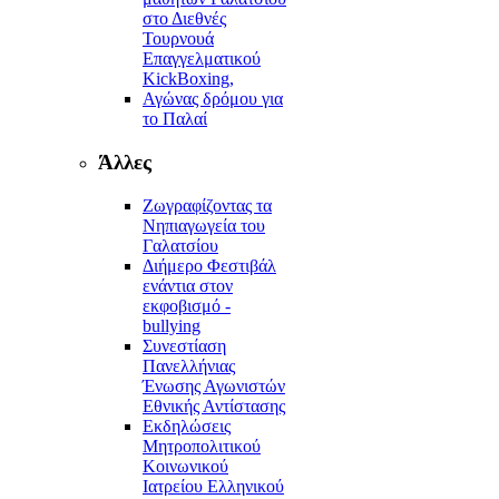
στο Διεθνές
Τουρνουά
Επαγγελματικού
KickBoxing,
Αγώνας δρόμου για
το Παλαί
Άλλες
Ζωγραφίζοντας τα
Νηπιαγωγεία του
Γαλατσίου
Διήμερο Φεστιβάλ
ενάντια στον
εκφοβισμό -
bullying
Συνεστίαση
Πανελλήνιας
Ένωσης Αγωνιστών
Εθνικής Αντίστασης
Εκδηλώσεις
Μητροπολιτικού
Κοινωνικού
Ιατρείου Ελληνικού