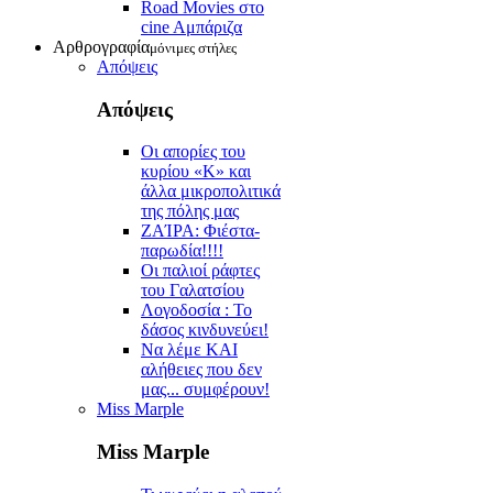
Road Movies στο
cine Aμπάριζα
Αρθρογραφία
μόνιμες στήλες
Απόψεις
Απόψεις
Οι απορίες του
κυρίου «Κ» και
άλλα μικροπολιτικά
της πόλης μας
ZAΊΡΑ: Φιέστα-
παρωδία!!!!
Οι παλιοί ράφτες
του Γαλατσίου
Λογοδοσία : Το
δάσος κινδυνεύει!
Να λέμε ΚΑΙ
αλήθειες που δεν
μας... συμφέρουν!
Miss Marple
Miss Marple