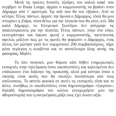
Μετά τις πρώτες δυνατές τζούρες του καλού καφέ που
σερβίρει το
Hasta Luego
, άρχισε ο κομμουνιστής να βγαίνει στον
Δήμαρχο από τ’ αριστερά. Έμ από που θα του έβγαινε; Από το
κέντρο; Τέλος πάντων, άρχισε την άμυνα ο Δήμαρχος, τόσα θα μου
στοιχίσει η Ζαϊρα, τόσα θέλω για την πλατεία που θα γίνει, κτλ. Μα
καλά Δήμαρχε, το Ελεγκτικό Συνέδριο δεν απέρριψε τις
απαλλοτριώσεις για την πλατεία; Τέλος πάντων, λόγο στο λόγο,
εκνευρίστηκε και ύψωσε φωνή ο κομμουνιστής, πιστεύοντας
αφελώς μάλλον πως με τις φωνές θα ψαρώσει ο Δήμαρχος, ένας
άλλος τον ρώτησε γιατί δεν νομιμοποιεί 200 συμβασιούχους, πήρε
ρότα περίεργη η κουβέντα και το αποτέλεσμα όλης αυτής της
φασαρίας; Μηδέν.
Το όλο σκηνικό, μου θύμισε κάτι δήθεν ενημερωτικές
εκπομπές στην τηλεόραση όπου οικοδεσπότες και καλεσμένοι δεν
επιδιώκουν ένα διάλογο της προκοπής αλλά μιά κόντρα όπου ο
νικητής είναι αυτός που θα σκούξει δυνατότερα από τους
υπόλοιπους. Το αστείο φυσικά σε αυτές τις εκπομπές είναι και το
άλλο, συνήθως οι οικοδεσπότες είναι δημοσιογράφοι «έγκριτοι»,
δηλαδή δημοσιογράφοι του κώλου (συγχωρήστε μου την
αθυροστομία) που η ανεγκέφαλη μάζα τους έχει δώσει αξία.