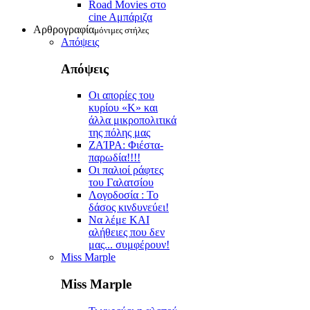
Road Movies στο
cine Aμπάριζα
Αρθρογραφία
μόνιμες στήλες
Απόψεις
Απόψεις
Οι απορίες του
κυρίου «Κ» και
άλλα μικροπολιτικά
της πόλης μας
ZAΊΡΑ: Φιέστα-
παρωδία!!!!
Οι παλιοί ράφτες
του Γαλατσίου
Λογοδοσία : Το
δάσος κινδυνεύει!
Να λέμε ΚΑΙ
αλήθειες που δεν
μας... συμφέρουν!
Miss Marple
Miss Marple