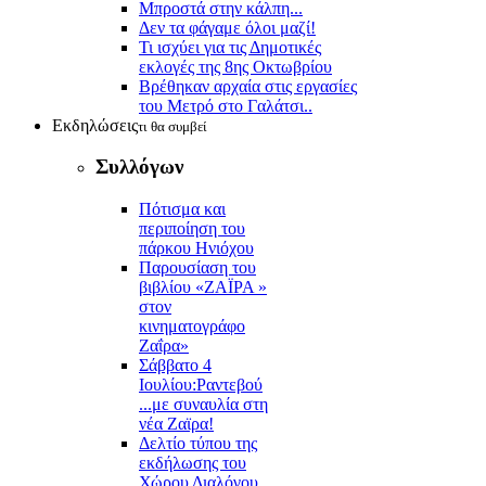
Μπροστά στην κάλπη...
Δεν τα φάγαμε όλοι μαζί!
Τι ισχύει για τις Δημοτικές
εκλογές της 8ης Οκτωβρίου
Βρέθηκαν αρχαία στις εργασίες
του Μετρό στο Γαλάτσι..
Εκδηλώσεις
τι θα συμβεί
Συλλόγων
Πότισμα και
περιποίηση του
πάρκου Ηνιόχου
Παρουσίαση του
βιβλίου «ΖΑΪΡΑ »
στον
κινηματογράφο
Ζαΐρα»
Σάββατο 4
Ιουλίου:Ραντεβού
...με συναυλία στη
νέα Ζαϊρα!
Δελτίο τύπου της
εκδήλωσης του
Χώρου Διαλόγου