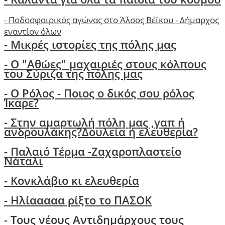
-
Ποδοσφαιρικός αγώνας στο Άλσος Βέϊκου - Δήμαρχος
εναντίον όλων
- Μικρές ιστορίες της πόλης μας
-
Ο "Αθώες" μαχαιριές στους κόλπους
του Σύριζα της πόλης μας
- Ο Ρόλος - Ποιος ο δικός σου ρόλος
Ίκαρε?
- Στην αμαρτωλή πόλη μας ,γαπ ή
ανδρουλάκης?Δουλεία ή ελευθερία?
- Παλαιό Τέρμα -Ζαχαροπλαστείο
Νάταλι
- Κονκλάβιο κι ελευθερία
- Ηλίααααα ρίξτο το ΠΑΣΟΚ
-
Τους νέους Αντιδημάρχους τους