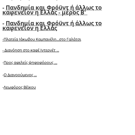
-
Πανδημία και Φρόϋντ ή άλλως το
καφενείον η Ελλάς - μέρος Β'
-
Πανδημία και Φρόϋντ ή άλλως το
καφενείον η Ελλάς
-Πλατεία Ιάκωβου Καμπανέλη...στο Γαλάτσι
-
Διανόηση στο καφέ Ιντερνέτ ...
-
Προς αφελείς ψηφοφόρους …
-
Ο Διανοούμενος ...
-
Λεωφόρος Βέϊκου