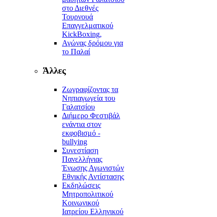
στο Διεθνές
Τουρνουά
Επαγγελματικού
KickBoxing,
Αγώνας δρόμου για
το Παλαί
Άλλες
Ζωγραφίζοντας τα
Νηπιαγωγεία του
Γαλατσίου
Διήμερο Φεστιβάλ
ενάντια στον
εκφοβισμό -
bullying
Συνεστίαση
Πανελλήνιας
Ένωσης Αγωνιστών
Εθνικής Αντίστασης
Εκδηλώσεις
Μητροπολιτικού
Κοινωνικού
Ιατρείου Ελληνικού