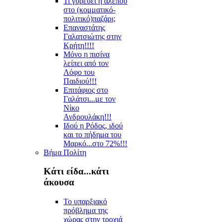
Τι γυρεύει η αλεπού
στο (κομματικό-
πολιτικό)παζάρι;
Επαναστάτης
Γαλατσιώτης στην
Κρήτη!!!!
Μόνο η πισίνα
λείπει από τον
Λόφο του
Παιδιού!!!
Επιτάφιος στο
Γαλάτσι...με τον
Νίκο
Ανδρουλάκη!!!
Ιδού η Ρόδος, ιδού
και το πήδημα του
Μαρκό...στο 72%!!!
Βήμα Πολίτη
Κάτι είδα...κάτι
άκουσα
Το υπαρξιακό
πρόβλημα της
χώρας στην τροχιά