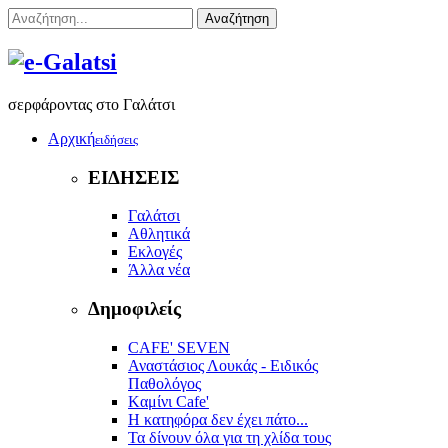
Αναζήτηση
σερφάροντας στο Γαλάτσι
Αρχική
ειδήσεις
ΕΙΔΗΣΕΙΣ
Γαλάτσι
Αθλητικά
Εκλογές
Άλλα νέα
Δημοφιλείς
CAFE' SEVEN
Αναστάσιος Λουκάς - Ειδικός
Παθολόγος
Kαμίνι Cafe'
Η κατηφόρα δεν έχει πάτο...
Τα δίνουν όλα για τη χλίδα τους