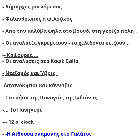
- Δήμαρχος μαινόμενος
- Φιλάνθρωπος ή φιλόζωος
- Από την καλύβα ψηλά στο βουνό, στη γκρίζα πόλη .
- Οι αναλυτές γκρεμίζουν - τα χελιδόνια κτίζουν..
.
-
- Καψούρες....
-
Οι αναλύσεις στο Καφέ Gallo
-
Ντεϊσμός και Ύβρις
Λαχανόκηποι και κάνναβις
- Στο κήπο της Παναγιάς της Ινδιάνας
-...
Το Πανηγύρι
---
12 ο' clock
-
-Η Αίθουσα αναμονής στο Γαλάτσι