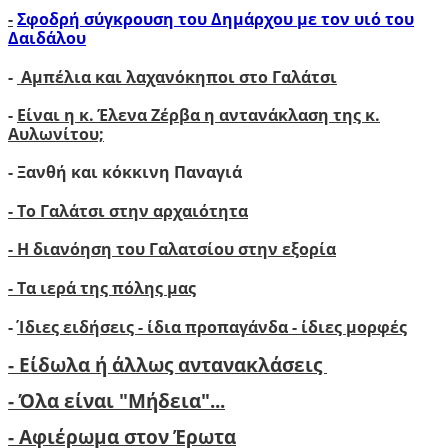
-
Σφοδρή σύγκρουση του Δημάρχου με τον υιό του
Δαιδάλου
-
Αμπέλια και λαχανόκηποι στο Γαλάτσι
-
Είναι η κ. Έλενα Ζέρβα η αντανάκλαση της κ.
Αυλωνίτου;
- Ξανθή και κόκκινη Παναγιά
- Το Γαλάτσι στην αρχαιότητα
- Η διανόηση του Γαλατσίου στην εξορία
- Τα ιερά της πόλης μας
-
Ίδιες ειδήσεις - ίδια προπαγάνδα - ίδιες μορφές
- Είδωλα ή άλλως αντανακλάσεις
- Όλα είναι "Μήδεια"...
- Αφιέρωμα στον Έρωτα