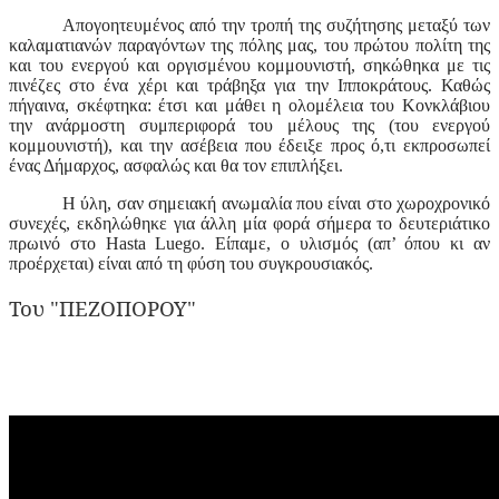
Απογοητευμένος από την τροπή της συζήτησης μεταξύ των
καλαματιανών παραγόντων της πόλης μας, του πρώτου πολίτη της
και του ενεργού και οργισμένου κομμουνιστή, σηκώθηκα με τις
πινέζες στο ένα χέρι και τράβηξα για την Ιπποκράτους. Καθώς
πήγαινα, σκέφτηκα: έτσι και μάθει η ολομέλεια του Κονκλάβιου
την ανάρμοστη συμπεριφορά του μέλους της (του ενεργού
κομμουνιστή), και την ασέβεια που έδειξε προς ό,τι εκπροσωπεί
ένας Δήμαρχος, ασφαλώς και θα τον επιπλήξει.
Η ύλη, σαν σημειακή ανωμαλία που είναι στο χωροχρονικό
συνεχές, εκδηλώθηκε για άλλη μία φορά σήμερα το δευτεριάτικο
πρωινό στο
Hasta Luego
. Είπαμε, ο υλισμός (απ’ όπου κι αν
προέρχεται) είναι από τη φύση του συγκρουσιακός.
Του
"
ΠΕΖΟΠΟΡΟΥ
"