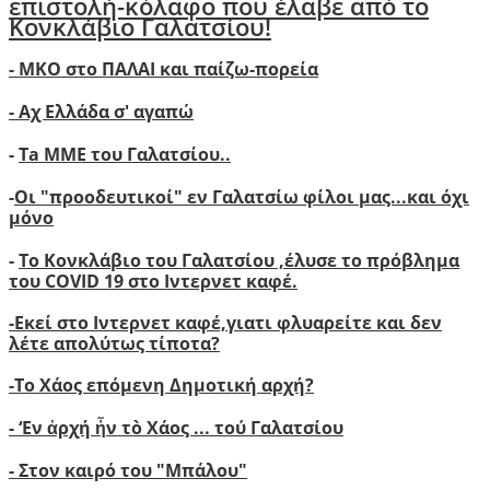
επιστολή-κόλαφο που έλαβε από το
Κονκλάβιο Γαλατσίου!
- ΜΚΟ στο ΠΑΛΑΙ και παίζω-πορεία
- Αχ Ελλάδα σ' αγαπώ
-
Ta ΜΜΕ του Γαλατσίου..
-
Οι "προοδευτικοί" εν Γαλατσίω φίλοι μας...και όχι
μόνο
-
Το Κονκλάβιο του Γαλατσίου ,έλυσε το πρόβλημα
του COVID 19 στο Ιντερνετ καφέ.
-
Ε
κεί στο Ιντερνετ καφέ,γιατι φλυαρείτε και δεν
λέτε απολύτως τίποτα?
-
Το Χάος επόμενη Δημοτική αρχή?
-
‘
Εν ἀρχή ἦν τὸ Χάος ... τού Γαλατσίου
-
Στον καιρό του "Μπάλου"