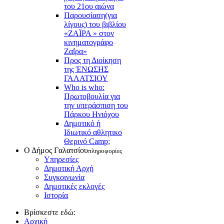
του 21ου αιώνα
Παρουσίαση(για
λίγους) του βιβλίου
«ΖΑΪΡΑ » στον
κινηματογράφο
Ζαΐρα»
Προς τη Διοίκηση
της ΈΝΩΣΗΣ
ΓΑΛΑΤΣΙΟΥ
Who is who:
Πρωτοβουλία για
την υπεράσπιση του
Πάρκου Ηνιόχου
Δημοτικό ή
Ιδιωτικό αθλητικο
Θερινό Camp;
Ο Δήμος Γαλατσίου
πληροφορίες
Υπηρεσίες
Δημοτική Αρχή
Συγκοινωνία
Δημοτικές εκλογές
Ιστορία
Βρίσκεστε εδώ:
Αρχική