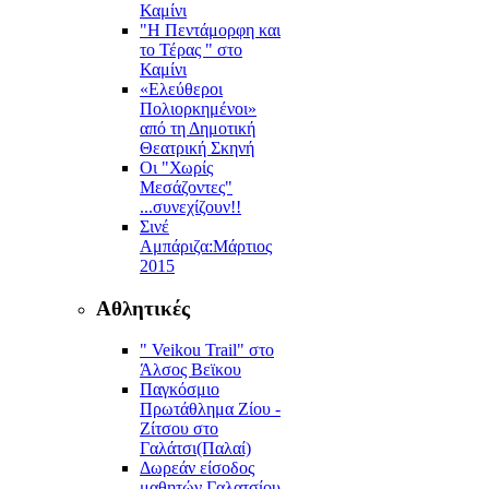
Καμίνι
"Η Πεντάμορφη και
το Τέρας " στο
Καμίνι
«Ελεύθεροι
Πολιορκημένοι»
από τη Δημοτική
Θεατρική Σκηνή
Οι "Χωρίς
Μεσάζοντες"
...συνεχίζουν!!
Σινέ
Αμπάριζα:Mάρτιος
2015
Αθλητικές
" Veikou Trail" στο
Άλσος Βεϊκου
Παγκόσμιο
Πρωτάθλημα Ζίου -
Ζίτσου στο
Γαλάτσι(Παλαί)
Δωρεάν είσοδος
μαθητών Γαλατσίου