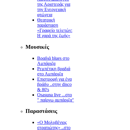
της Αριστεράς για
την Ενεργειακή
φτώχεια
Θεατρική
παράσταση
«Γραφείο τελετών:
Η χαρά της ζωής»
Μουσικές
Βραδιά blues στο
Αμπάριζα
Ρεμπέτικη βραδιά
στο Αμπάριζα
Επιστροφή για ένα
βράδυ ..στην disco
& 80's
Osasuna live ...στο
" παίρνω αμπάριζα"
Παραστάσεις
«Ο Μολυβένιος
στρατιώτης» ..στο