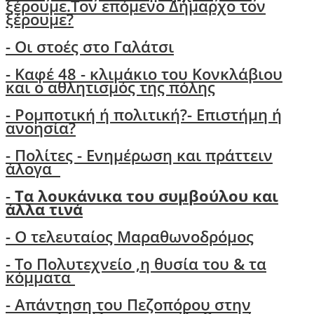
ξέρουμε.Τον επόμενο Δήμαρχο τον
ξέρουμε?
-
Οι στοές στο Γαλάτσι
- Καφέ 48 - κλιμάκιο του Κονκλάβιου
και ο αθλητισμός της πόλης
-
Ρομποτική ή πολιτική?- Επιστήμη ή
ανοησία?
-
Πολίτες - Ενημέρωση και πράττειν
άλογα
-
Τα λουκάνικα του συμβούλου και
άλλα τινά
- Ο τελευταίος Μαραθωνοδρόμος
- Το Πολυτεχνείο ,η θυσία του & τα
κόμματα
- Απάντηση του Πεζοπόρου στην