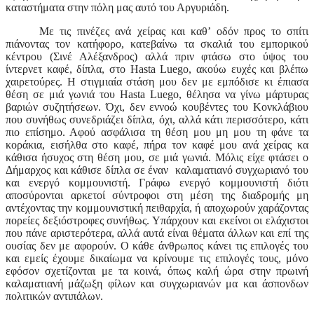
καταστήματα στην πόλη μας αυτό του Αργυριάδη.
Με τις πινέζες ανά χείρας και καθ’ οδόν προς το σπίτι
πιάνοντας τον κατήφορο, κατεβαίνω τα σκαλιά του εμπορικού
κέντρου (Σινέ Αλέξανδρος) αλλά πριν φτάσω στο ύψος του
ίντερνετ καφέ, δίπλα, στο
Hasta Luego
, ακούω ευχές και βλέπω
χαιρετούρες. Η στιγμιαία στάση μου δεν με εμπόδισε κι έπιασα
θέση σε μιά γωνιά του
Hasta Luego
, θέλησα να γίνω μάρτυρας
βαριών συζητήσεων. Όχι, δεν εννοώ κουβέντες του Κονκλάβιου
που συνήθως συνεδριάζει δίπλα, όχι, αλλά κάτι περισσότερο, κάτι
πιο επίσημο. Αφού ασφάλισα τη θέση μου μη μου τη φάνε τα
κοράκια, εισήλθα στο καφέ, πήρα τον καφέ μου ανά χείρας κα
κάθισα ήσυχος στη θέση μου, σε μιά γωνιά. Μόλις είχε φτάσει ο
Δήμαρχος και κάθισε δίπλα σε έναν καλαματιανό συγχωριανό του
και ενεργό κομμουνιστή. Γράφω ενεργό κομμουνιστή διότι
αποσύρονται αρκετοί σύντροφοι στη μέση της διαδρομής μη
αντέχοντας την κομμουνιστική πειθαρχία, ή αποχωρούν χαράζοντας
πορείες δεξιόστροφες συνήθως. Υπάρχουν και εκείνοι οι ελάχιστοι
που πάνε αριστερότερα, αλλά αυτά είναι θέματα άλλων και επί της
ουσίας δεν με αφορούν. Ο κάθε άνθρωπος κάνει τις επιλογές του
και εμείς έχουμε δικαίωμα να κρίνουμε τις επιλογές τους, μόνο
εφόσον σχετίζονται με τα κοινά, όπως καλή ώρα στην πρωινή
καλαματιανή μάζωξη φίλων και συγχωριανών μα και άσπονδων
πολιτικών αντιπάλων.