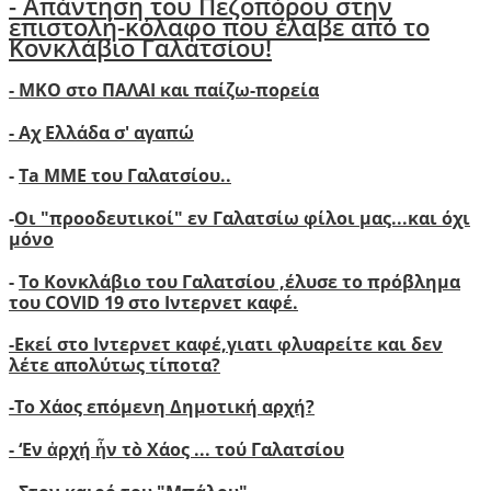
- Απάντηση του Πεζοπόρου στην
επιστολή-κόλαφο που έλαβε από το
Κονκλάβιο Γαλατσίου!
- ΜΚΟ στο ΠΑΛΑΙ και παίζω-πορεία
- Αχ Ελλάδα σ' αγαπώ
-
Ta ΜΜΕ του Γαλατσίου..
-
Οι "προοδευτικοί" εν Γαλατσίω φίλοι μας...και όχι
μόνο
-
Το Κονκλάβιο του Γαλατσίου ,έλυσε το πρόβλημα
του COVID 19 στο Ιντερνετ καφέ.
-
Ε
κεί στο Ιντερνετ καφέ,γιατι φλυαρείτε και δεν
λέτε απολύτως τίποτα?
-
Το Χάος επόμενη Δημοτική αρχή?
-
‘
Εν ἀρχή ἦν τὸ Χάος ... τού Γαλατσίου