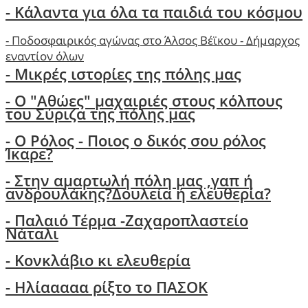
-
Κάλαντα για όλα τα παιδιά του κόσμου
-
Ποδοσφαιρικός αγώνας στο Άλσος Βέϊκου - Δήμαρχος
εναντίον όλων
- Μικρές ιστορίες της πόλης μας
-
Ο "Αθώες" μαχαιριές στους κόλπους
του Σύριζα της πόλης μας
- Ο Ρόλος - Ποιος ο δικός σου ρόλος
Ίκαρε?
- Στην αμαρτωλή πόλη μας ,γαπ ή
ανδρουλάκης?Δουλεία ή ελευθερία?
- Παλαιό Τέρμα -Ζαχαροπλαστείο
Νάταλι
- Κονκλάβιο κι ελευθερία
- Ηλίααααα ρίξτο το ΠΑΣΟΚ