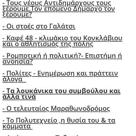
-
Τους νέους Αντιδημάρχους τους
ξέρουμε.Τον επόμενο Δήμαρχο τον
ξέρουμε?
-
Οι στοές στο Γαλάτσι
- Καφέ 48 - κλιμάκιο του Κονκλάβιου
και ο αθλητισμός της πόλης
-
Ρομποτική ή πολιτική?- Επιστήμη ή
ανοησία?
-
Πολίτες - Ενημέρωση και πράττειν
άλογα
-
Τα λουκάνικα του συμβούλου και
άλλα τινά
- Ο τελευταίος Μαραθωνοδρόμος
- Το Πολυτεχνείο ,η θυσία του & τα
κόμματα