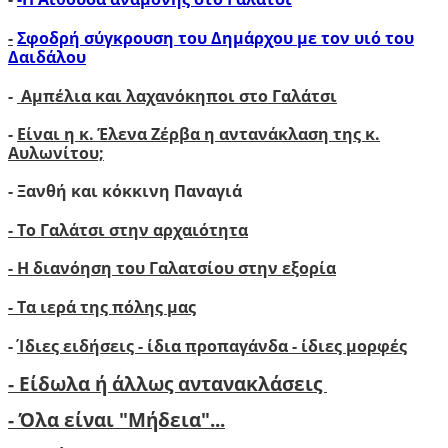
-
Σφοδρή σύγκρουση του Δημάρχου με τον υιό του
Δαιδάλου
-
Αμπέλια και λαχανόκηποι στο Γαλάτσι
-
Είναι η κ. Έλενα Ζέρβα η αντανάκλαση της κ.
Αυλωνίτου;
- Ξανθή και κόκκινη Παναγιά
- Το Γαλάτσι στην αρχαιότητα
- Η διανόηση του Γαλατσίου στην εξορία
- Τα ιερά της πόλης μας
-
Ίδιες ειδήσεις - ίδια προπαγάνδα - ίδιες μορφές
- Είδωλα ή άλλως αντανακλάσεις
- Όλα είναι "Μήδεια"...