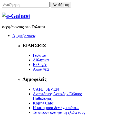
Αναζήτηση
σερφάροντας στο Γαλάτσι
Αρχική
ειδήσεις
ΕΙΔΗΣΕΙΣ
Γαλάτσι
Αθλητικά
Εκλογές
Άλλα νέα
Δημοφιλείς
CAFE' SEVEN
Αναστάσιος Λουκάς - Ειδικός
Παθολόγος
Kαμίνι Cafe'
Η κατηφόρα δεν έχει πάτο...
Τα δίνουν όλα για τη χλίδα τους