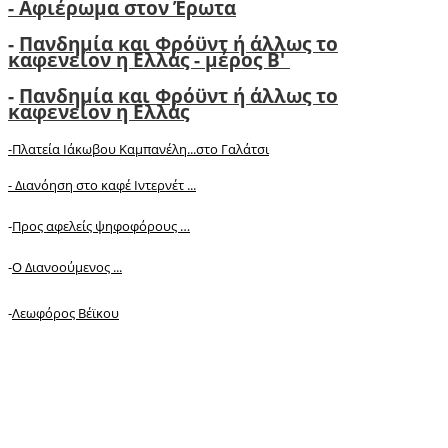
- Αφιέρωμα στον Έρωτα
-
Πανδημία και Φρόϋντ ή άλλως το
καφενείον η Ελλάς - μέρος Β'
-
Πανδημία και Φρόϋντ ή άλλως το
καφενείον η Ελλάς
-Πλατεία Ιάκωβου Καμπανέλη...στο Γαλάτσι
-
Διανόηση στο καφέ Ιντερνέτ ...
-
Προς αφελείς ψηφοφόρους …
-
Ο Διανοούμενος ...
-
Λεωφόρος Βέϊκου