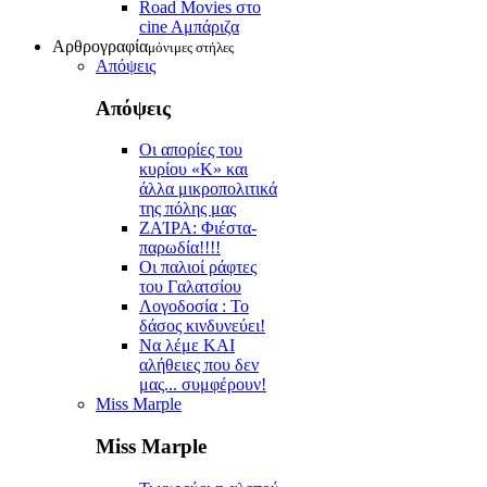
Road Movies στο
cine Aμπάριζα
Αρθρογραφία
μόνιμες στήλες
Απόψεις
Απόψεις
Οι απορίες του
κυρίου «Κ» και
άλλα μικροπολιτικά
της πόλης μας
ZAΊΡΑ: Φιέστα-
παρωδία!!!!
Οι παλιοί ράφτες
του Γαλατσίου
Λογοδοσία : Το
δάσος κινδυνεύει!
Να λέμε ΚΑΙ
αλήθειες που δεν
μας... συμφέρουν!
Miss Marple
Miss Marple