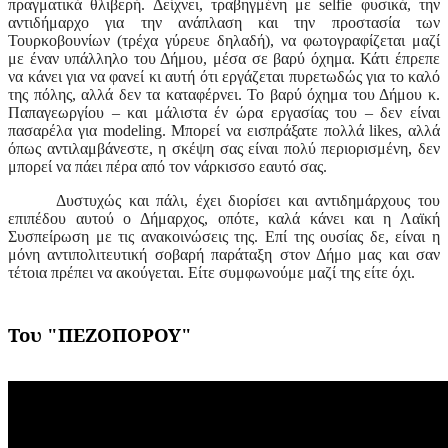
πραγματικά θλιβερή. Δείχνει, τραβηγμένη με
selfie
φυσικά, την
αντιδήμαρχο για την ανάπλαση και την προστασία των
Τουρκοβουνίων (τρέχα γύρευε δηλαδή), να φωτογραφίζεται μαζί
με έναν υπάλληλο του Δήμου, μέσα σε βαρύ όχημα. Κάτι έπρεπε
να κάνει για να φανεί κι αυτή ότι εργάζεται πυρετωδώς για το καλό
της πόλης, αλλά δεν τα καταφέρνει. Το βαρύ όχημα του Δήμου κ.
Παπαγεωργίου – και μάλιστα έν ώρα εργασίας του – δεν είναι
πασαρέλα για
modeling
. Μπορεί να εισπράξατε πολλά
likes
, αλλά
όπως αντιλαμβάνεστε, η σκέψη σας είναι πολύ περιορισμένη, δεν
μπορεί να πάει πέρα από τον νάρκισσο εαυτό σας.
Δυστυχώς και πάλι, έχει διορίσει και αντιδημάρχους του
επιπέδου αυτού ο Δήμαρχος, οπότε, καλά κάνει και η Λαϊκή
Συσπείρωση με τις ανακοινώσεις της. Επί της ουσίας δε, είναι η
μόνη αντιπολιτευτική σοβαρή παράταξη στον Δήμο μας και σαν
τέτοια πρέπει να ακούγεται. Είτε συμφωνούμε μαζί της είτε όχι.
Του
"
ΠΕΖΟΠΟΡΟΥ
"