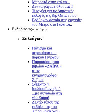
Μπροστά στην κάλπη...
Δεν τα φάγαμε όλοι μαζί!
Τι ισχύει για τις Δημοτικές
εκλογές της 8ης Οκτωβρίου
Βρέθηκαν αρχαία στις εργασίες
του Μετρό στο Γαλάτσι..
Εκδηλώσεις
τι θα συμβεί
Συλλόγων
Πότισμα και
περιποίηση του
πάρκου Ηνιόχου
Παρουσίαση του
βιβλίου «ΖΑΪΡΑ »
στον
κινηματογράφο
Ζαΐρα»
Σάββατο 4
Ιουλίου:Ραντεβού
...με συναυλία στη
νέα Ζαϊρα!
Δελτίο τύπου της
εκδήλωσης του
Χώρου Διαλόγου