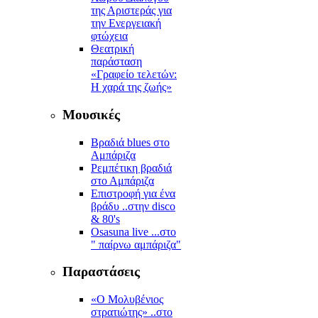
της Αριστεράς για
την Ενεργειακή
φτώχεια
Θεατρική
παράσταση
«Γραφείο τελετών:
Η χαρά της ζωής»
Μουσικές
Βραδιά blues στο
Αμπάριζα
Ρεμπέτικη βραδιά
στο Αμπάριζα
Επιστροφή για ένα
βράδυ ..στην disco
& 80's
Osasuna live ...στο
" παίρνω αμπάριζα"
Παραστάσεις
«Ο Μολυβένιος
στρατιώτης» ..στο