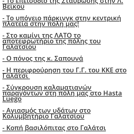
- Το επεισόδιο της Σταύρωσης στην Λ.
Βεϊκου
- Το υπόγειο πάρκινγκ στην κεντρική
πλατεία στην πόλη μας!
- Στο καμίνι της ΛΑΤΟ το
αποτεφρωτήριο της πόλης του
Γαλατσίου
-
Ο πόνος της κ. Σαπουνά
-
H περιφρούρηση του Γ.Γ. του ΚΚΕ στο
Γαλάτσι
-
Σύγκρουση καλαματιανών
παραγόντων στη πόλη μας στο Hasta
Luego
- Αγιασμός των υδάτων στο
Κολυμβητήριο Γαλατσίου
- Κοπή βασιλόπιτας στο Γαλάτσι