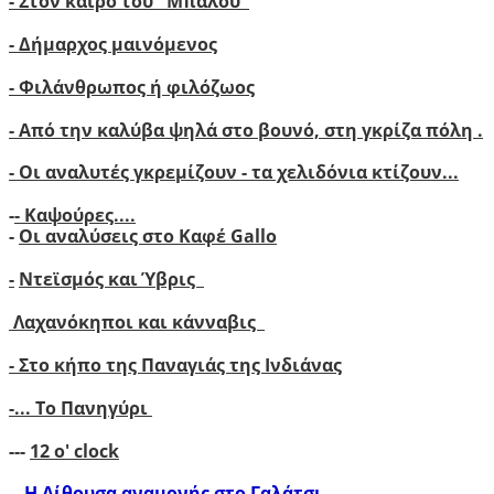
-
Στον καιρό του "Μπάλου"
- Δήμαρχος μαινόμενος
- Φιλάνθρωπος ή φιλόζωος
- Από την καλύβα ψηλά στο βουνό, στη γκρίζα πόλη .
- Οι αναλυτές γκρεμίζουν - τα χελιδόνια κτίζουν..
.
-
- Καψούρες....
-
Οι αναλύσεις στο Καφέ Gallo
-
Ντεϊσμός και Ύβρις
Λαχανόκηποι και κάνναβις
- Στο κήπο της Παναγιάς της Ινδιάνας
-...
Το Πανηγύρι
---
12 ο' clock
-
-Η Αίθουσα αναμονής στο Γαλάτσι