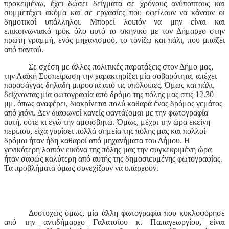
προκειμένω, έχει δώσει δείγματα σε χρόνους ανύποπτους και
συμμετέχει ακόμα και σε εργασίες που οφείλουν να κάνουν οι
δημοτικοί υπάλληλοι. Μπορεί λοιπόν να μην είναι και
επικοινωνιακό τρύκ όλο αυτό το σκηνικό με τον Δήμαρχο στην
πρώτη γραμμή, ενός μηχανισμού, το τονίζω και πάλι, που μπάζει
από παντού.
Σε σχέση με άλλες πολιτικές παρατάξεις στον Δήμο μας,
την Λαϊκή Συσπείρωση την χαρακτηρίζει μία σοβαρότητα, απέχει
παρασάγγας δηλαδή μπροστά από τις υπόλοιπες. Όμως και πάλι,
δείχνοντας μία φωτογραφία από δρόμο της πόλης μας στις 12.30
μμ. όπως αναφέρει, διακρίνεται πολύ καθαρά ένας δρόμος γεμάτος
από χιόνι. Δεν διαφωνεί κανείς φαντάζομαι με την φωτογραφία
αυτή, ούτε κι εγώ την αμφισβητώ. Όμως, μέχρι την ώρα εκείνη
περίπου, είχα γυρίσει πολλά σημεία της πόλης μας και πολλοί
δρόμοι ήταν ήδη καθαροί από μηχανήματα του Δήμου. Η
γενικότερη λοιπόν εικόνα της πόλης μας την συγκεκριμένη ώρα
ήταν σαφώς καλύτερη από αυτής της δημοσιευμένης φωτογραφίας.
Τα προβλήματα όμως συνεχίζουν να υπάρχουν.
Δυστυχώς όμως, μία άλλη φωτογραφία που κυκλοφόρησε
από την αντιδήμαρχο Γαλατσίου κ. Παπαγεωργίου, είναι