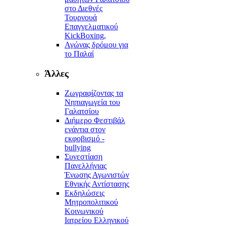
στο Διεθνές
Τουρνουά
Επαγγελματικού
KickBoxing,
Αγώνας δρόμου για
το Παλαί
Άλλες
Ζωγραφίζοντας τα
Νηπιαγωγεία του
Γαλατσίου
Διήμερο Φεστιβάλ
ενάντια στον
εκφοβισμό -
bullying
Συνεστίαση
Πανελλήνιας
Ένωσης Αγωνιστών
Εθνικής Αντίστασης
Εκδηλώσεις
Μητροπολιτικού
Κοινωνικού
Ιατρείου Ελληνικού