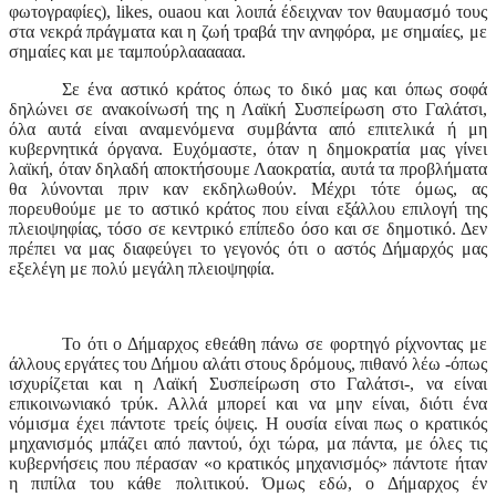
φωτογραφίες),
likes
,
ouaou
και λοιπά έδειχναν τον θαυμασμό τους
στα νεκρά πράγματα και η ζωή τραβά την ανηφόρα, με σημαίες, με
σημαίες και με ταμπούρλαααααα.
Σε ένα αστικό κράτος όπως το δικό μας και όπως σοφά
δηλώνει σε ανακοίνωσή της η Λαϊκή Συσπείρωση στο Γαλάτσι,
όλα αυτά είναι αναμενόμενα συμβάντα από επιτελικά ή μη
κυβερνητικά όργανα. Ευχόμαστε, όταν η δημοκρατία μας γίνει
λαϊκή, όταν δηλαδή αποκτήσουμε Λαοκρατία, αυτά τα προβλήματα
θα λύνονται πριν καν εκδηλωθούν. Μέχρι τότε όμως, ας
πορευθούμε με το αστικό κράτος που είναι εξάλλου επιλογή της
πλειοψηφίας, τόσο σε κεντρικό επίπεδο όσο και σε δημοτικό. Δεν
πρέπει να μας διαφεύγει το γεγονός ότι ο αστός Δήμαρχός μας
εξελέγη με πολύ μεγάλη πλειοψηφία.
Το ότι ο Δήμαρχος εθεάθη πάνω σε φορτηγό ρίχνοντας με
άλλους εργάτες του Δήμου αλάτι στους δρόμους, πιθανό λέω -όπως
ισχυρίζεται και η Λαϊκή Συσπείρωση στο Γαλάτσι-, να είναι
επικοινωνιακό τρύκ. Αλλά μπορεί και να μην είναι, διότι ένα
νόμισμα έχει πάντοτε τρείς όψεις. Η ουσία είναι πως ο κρατικός
μηχανισμός μπάζει από παντού, όχι τώρα, μα πάντα, με όλες τις
κυβερνήσεις που πέρασαν «ο κρατικός μηχανισμός» πάντοτε ήταν
η πιπίλα του κάθε πολιτικού. Όμως εδώ, ο Δήμαρχος έν