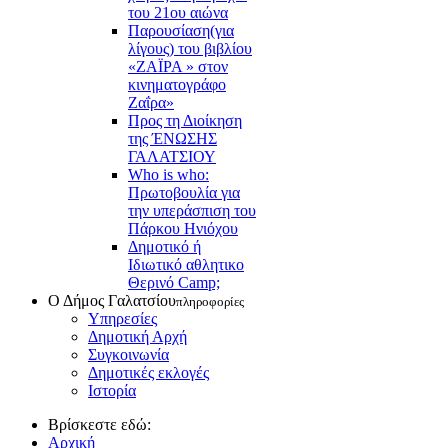
του 21ου αιώνα
Παρουσίαση(για
λίγους) του βιβλίου
«ΖΑΪΡΑ » στον
κινηματογράφο
Ζαΐρα»
Προς τη Διοίκηση
της ΈΝΩΣΗΣ
ΓΑΛΑΤΣΙΟΥ
Who is who:
Πρωτοβουλία για
την υπεράσπιση του
Πάρκου Ηνιόχου
Δημοτικό ή
Ιδιωτικό αθλητικο
Θερινό Camp;
Ο Δήμος Γαλατσίου
πληροφορίες
Υπηρεσίες
Δημοτική Αρχή
Συγκοινωνία
Δημοτικές εκλογές
Ιστορία
Βρίσκεστε εδώ:
Αρχική