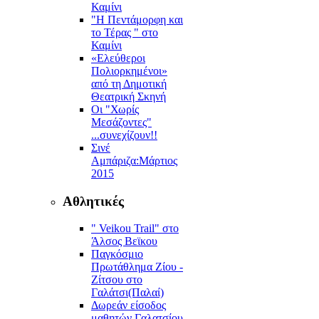
Καμίνι
"Η Πεντάμορφη και
το Τέρας " στο
Καμίνι
«Ελεύθεροι
Πολιορκημένοι»
από τη Δημοτική
Θεατρική Σκηνή
Οι "Χωρίς
Μεσάζοντες"
...συνεχίζουν!!
Σινέ
Αμπάριζα:Mάρτιος
2015
Αθλητικές
" Veikou Trail" στο
Άλσος Βεϊκου
Παγκόσμιο
Πρωτάθλημα Ζίου -
Ζίτσου στο
Γαλάτσι(Παλαί)
Δωρεάν είσοδος
μαθητών Γαλατσίου