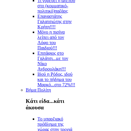
Τι γυρεύει η αλεπού
στο (κομματικό-
πολιτικό)παζάρι;
Επαναστάτης
Γαλατσιώτης στην
Κρήτη!!!!
Μόνο η πισίνα
λείπει από τον
Λόφο του
Παιδιού!!!
Επιτάφιος στο
Γαλάτσι...με τον
Νίκο
Ανδρουλάκη!!!
Ιδού η Ρόδος, ιδού
και το πήδημα του
Μαρκό...στο 72%!!!
Βήμα Πολίτη
Κάτι είδα...κάτι
άκουσα
Το υπαρξιακό
πρόβλημα της
χώρας στην τροχιά