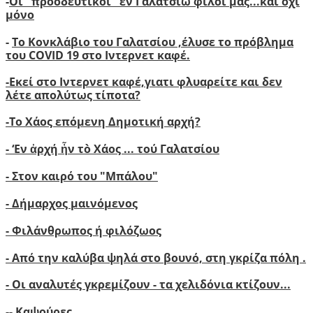
-
Οι "προοδευτικοί" εν Γαλατσίω φίλοι μας...και όχι
μόνο
-
Το Κονκλάβιο του Γαλατσίου ,έλυσε το πρόβλημα
του COVID 19 στο Ιντερνετ καφέ.
-
Ε
κεί στο Ιντερνετ καφέ,γιατι φλυαρείτε και δεν
λέτε απολύτως τίποτα?
-
Το Χάος επόμενη Δημοτική αρχή?
-
‘
Εν ἀρχή ἦν τὸ Χάος ... τού Γαλατσίου
-
Στον καιρό του "Μπάλου"
- Δήμαρχος μαινόμενος
- Φιλάνθρωπος ή φιλόζωος
- Από την καλύβα ψηλά στο βουνό, στη γκρίζα πόλη .
- Οι αναλυτές γκρεμίζουν - τα χελιδόνια κτίζουν..
.
-
- Καψούρες....