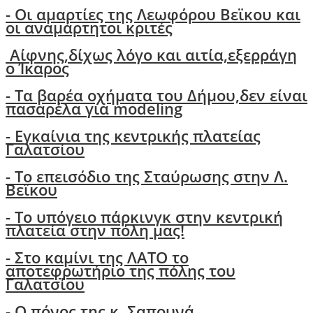
-
Οι αμαρτίες της Λεωφόρου Βεϊκου και
οι αναμάρτητοι κριτές
Αίφνης,δίχως λόγο και αιτία,εξερράγη
ο Ίκαρος
- Tα βαρέα οχήματα του Δήμου,δεν είναι
πασαρέλα για modeling
- Εγκαίνια της κεντρικής πλατείας
Γαλατσίου
- Το επεισόδιο της Σταύρωσης στην Λ.
Βεϊκου
- Το υπόγειο πάρκινγκ στην κεντρική
πλατεία στην πόλη μας!
- Στο καμίνι της ΛΑΤΟ το
αποτεφρωτήριο της πόλης του
Γαλατσίου
-
Ο πόνος της κ. Σαπουνά