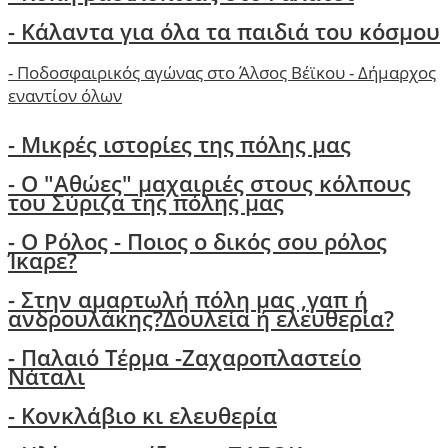
-
Κάλαντα για όλα τα παιδιά του κόσμου
-
Ποδοσφαιρικός αγώνας στο Άλσος Βέϊκου - Δήμαρχος
εναντίον όλων
- Μικρές ιστορίες της πόλης μας
-
Ο "Αθώες" μαχαιριές στους κόλπους
του Σύριζα της πόλης μας
- Ο Ρόλος - Ποιος ο δικός σου ρόλος
Ίκαρε?
- Στην αμαρτωλή πόλη μας ,γαπ ή
ανδρουλάκης?Δουλεία ή ελευθερία?
- Παλαιό Τέρμα -Ζαχαροπλαστείο
Νάταλι
- Κονκλάβιο κι ελευθερία