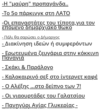
-H "μαύρη" προπαγάνδα..
-Το 5ο πάρκινγκ στη ΛΑΤΟ
-
Οι επαναστάτες του τίποτα,για τον
επόμενο δημαρχιακό θώκο
-
Πάλι θα σαρώσει ο Δήμαρχος
-
Διακίνηση ιδεών ή συμφερόντων
- Ερωτευμένα ζευγάρια στην κόκκινη
Παναγιά
- Σκάκι & Παράλογο
- Kαλοκαιρινό σεξ στο ίντερνετ καφέ
- Ο Aλέξης ...στο δείπνο των 7!
-
Οι γιαουρτάδες του Γαλατσίου
- Πανηγύρι Αγίας Γλυκερίας -