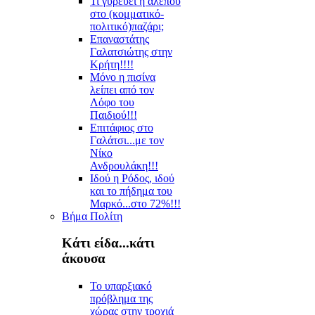
Τι γυρεύει η αλεπού
στο (κομματικό-
πολιτικό)παζάρι;
Επαναστάτης
Γαλατσιώτης στην
Κρήτη!!!!
Μόνο η πισίνα
λείπει από τον
Λόφο του
Παιδιού!!!
Επιτάφιος στο
Γαλάτσι...με τον
Νίκο
Ανδρουλάκη!!!
Ιδού η Ρόδος, ιδού
και το πήδημα του
Μαρκό...στο 72%!!!
Βήμα Πολίτη
Κάτι είδα...κάτι
άκουσα
Το υπαρξιακό
πρόβλημα της
χώρας στην τροχιά