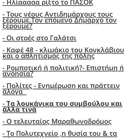
- Ηλίααααα ρίξτο το ΠΑΣΟΚ
-
Τους νέους Αντιδημάρχους τους
ξέρουμε.Τον επόμενο Δήμαρχο τον
ξέρουμε?
-
Οι στοές στο Γαλάτσι
- Καφέ 48 - κλιμάκιο του Κονκλάβιου
και ο αθλητισμός της πόλης
-
Ρομποτική ή πολιτική?- Επιστήμη ή
ανοησία?
-
Πολίτες - Ενημέρωση και πράττειν
άλογα
-
Τα λουκάνικα του συμβούλου και
άλλα τινά
- Ο τελευταίος Μαραθωνοδρόμος
- Το Πολυτεχνείο ,η θυσία του & τα