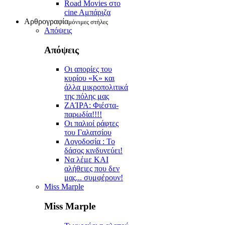
Road Movies στο
cine Aμπάριζα
Αρθρογραφία
μόνιμες στήλες
Απόψεις
Απόψεις
Οι απορίες του
κυρίου «Κ» και
άλλα μικροπολιτικά
της πόλης μας
ZAΊΡΑ: Φιέστα-
παρωδία!!!!
Οι παλιοί ράφτες
του Γαλατσίου
Λογοδοσία : Το
δάσος κινδυνεύει!
Να λέμε ΚΑΙ
αλήθειες που δεν
μας... συμφέρουν!
Miss Marple
Miss Marple