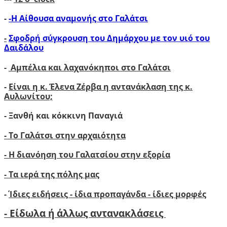
-
-Η Αίθουσα αναμονής στο Γαλάτσι
-
Σφοδρή σύγκρουση του Δημάρχου με τον υιό του
Δαιδάλου
-
Αμπέλια και λαχανόκηποι στο Γαλάτσι
-
Είναι η κ. Έλενα Ζέρβα η αντανάκλαση της κ.
Αυλωνίτου;
- Ξανθή και κόκκινη Παναγιά
- Το Γαλάτσι στην αρχαιότητα
- Η διανόηση του Γαλατσίου στην εξορία
- Τα ιερά της πόλης μας
-
Ίδιες ειδήσεις - ίδια προπαγάνδα - ίδιες μορφές
- Είδωλα ή άλλως αντανακλάσεις