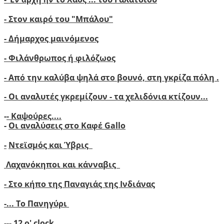
-
Στον καιρό του "Μπάλου"
- Δήμαρχος μαινόμενος
- Φιλάνθρωπος ή φιλόζωος
- Από την καλύβα ψηλά στο βουνό, στη γκρίζα πόλη .
- Οι αναλυτές γκρεμίζουν - τα χελιδόνια κτίζουν..
.
-
- Καψούρες....
-
Οι αναλύσεις στο Καφέ Gallo
-
Ντεϊσμός και Ύβρις
Λαχανόκηποι και κάνναβις
- Στο κήπο της Παναγιάς της Ινδιάνας
-...
Το Πανηγύρι
---
12 ο' clock