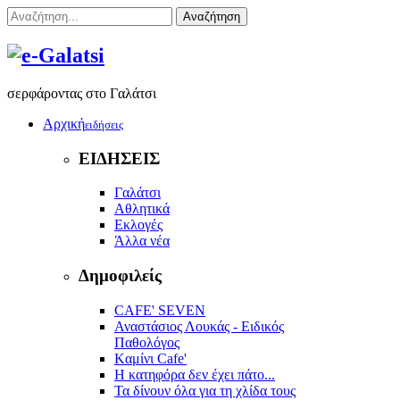
Αναζήτηση
σερφάροντας στο Γαλάτσι
Αρχική
ειδήσεις
ΕΙΔΗΣΕΙΣ
Γαλάτσι
Αθλητικά
Εκλογές
Άλλα νέα
Δημοφιλείς
CAFE' SEVEN
Αναστάσιος Λουκάς - Ειδικός
Παθολόγος
Kαμίνι Cafe'
Η κατηφόρα δεν έχει πάτο...
Τα δίνουν όλα για τη χλίδα τους