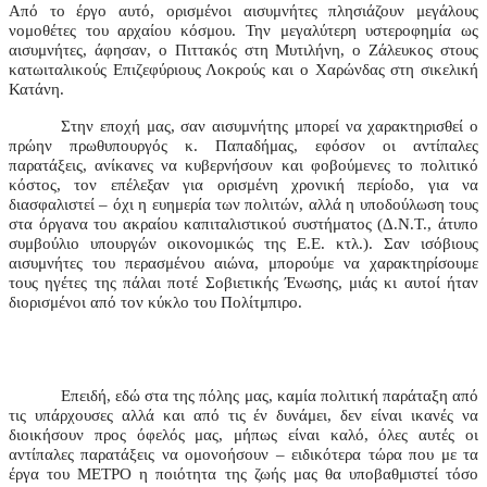
Από το έργο αυτό, ορισμένοι αισυμνήτες πλησιάζουν μεγάλους
νομοθέτες του αρχαίου κόσμου. Την μεγαλύτερη υστεροφημία ως
αισυμνήτες, άφησαν, ο Πιττακός στη Μυτιλήνη, ο Ζάλευκος στους
κατωιταλικούς Επιζεφύριους Λοκρούς και ο Χαρώνδας στη σικελική
Κατάνη.
Στην εποχή μας, σαν αισυμνήτης μπορεί να χαρακτηρισθεί ο
πρώην πρωθυπουργός κ. Παπαδήμας, εφόσον οι αντίπαλες
παρατάξεις, ανίκανες να κυβερνήσουν και φοβούμενες το πολιτικό
κόστος, τον επέλεξαν για ορισμένη χρονική περίοδο, για να
διασφαλιστεί – όχι η ευημερία των πολιτών, αλλά η υποδούλωση τους
στα όργανα του ακραίου καπιταλιστικού συστήματος (Δ.Ν.Τ., άτυπο
συμβούλιο υπουργών οικονομικώς της Ε.Ε. κτλ.). Σαν ισόβιους
αισυμνήτες του περασμένου αιώνα, μπορούμε να χαρακτηρίσουμε
τους ηγέτες της πάλαι ποτέ Σοβιετικής Ένωσης, μιάς κι αυτοί ήταν
διορισμένοι από τον κύκλο του Πολίτμπιρο.
Επειδή, εδώ στα της πόλης μας, καμία πολιτική παράταξη από
τις υπάρχουσες αλλά και από τις έν δυνάμει, δεν είναι ικανές να
διοικήσουν προς όφελός μας, μήπως είναι καλό, όλες αυτές οι
αντίπαλες παρατάξεις να ομονοήσουν – ειδικότερα τώρα που με τα
έργα του ΜΕΤΡΟ η ποιότητα της ζωής μας θα υποβαθμιστεί τόσο