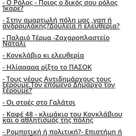
- Ο Ρόλος - Ποιος ο δικός σου ρόλος
Ίκαρε?
- Στην αμαρτωλή πόλη μας ,γαπ ή
ανδρουλάκης?Δουλεία ή ελευθερία?
- Παλαιό Τέρμα -Ζαχαροπλαστείο
Νάταλι
- Κονκλάβιο κι ελευθερία
- Ηλίααααα ρίξτο το ΠΑΣΟΚ
-
Τους νέους Αντιδημάρχους τους
ξέρουμε.Τον επόμενο Δήμαρχο τον
ξέρουμε?
-
Οι στοές στο Γαλάτσι
- Καφέ 48 - κλιμάκιο του Κονκλάβιου
και ο αθλητισμός της πόλης
-
Ρομποτική ή πολιτική?- Επιστήμη ή