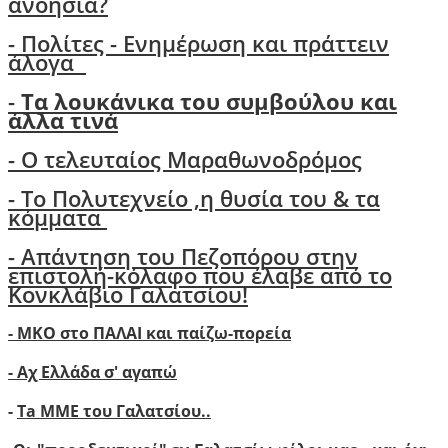
ανοησία?
-
Πολίτες - Ενημέρωση και πράττειν
άλογα
-
Τα λουκάνικα του συμβούλου και
άλλα τινά
- Ο τελευταίος Μαραθωνοδρόμος
- Το Πολυτεχνείο ,η θυσία του & τα
κόμματα
- Απάντηση του Πεζοπόρου στην
επιστολή-κόλαφο που έλαβε από το
Κονκλάβιο Γαλατσίου!
- ΜΚΟ στο ΠΑΛΑΙ και παίζω-πορεία
- Αχ Ελλάδα σ' αγαπώ
-
Ta ΜΜΕ του Γαλατσίου..