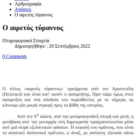
Αρθρογραφία
Απόψεις
Ο αιρετός τύραννος
Ο αιρετός τύραννος
Πληροφοριακά Στοιχεία
Δημιουργήθηκε : 20 Σεπτέμβριος 2022
0 Comments
Ο τίτλος «αιρετός τύραννος» προέρχεται από τον Αριστοτέλη
(Πολιτικά) και είναι κατ’ αυτόν ο αισυμνήτης. Πριν πάμε όμως στον
αισυμνήτη και στη σύνδεση του παρελθόντος με το σήμερα, ας
κάνουμε μία μικρή στροφή προς τα βάθη της ιστορίας.
ο
Από τον 6
αιώνα, από την μεταμυκηναϊκή εποχή και μετά, η
μετάβαση από την μοναρχία στη δημοκρατία πραγματοποιείται μέσα
από μιά σειρά εξελικτικών φάσεων. Η κεφαλή του κράτους, που είναι
το ασιατικό δεσποτικό πρότυπο, ο άναξ, με απόλυτη εξουσία πάνω