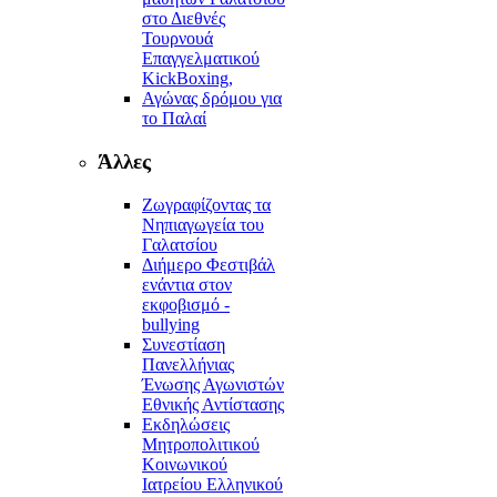
στο Διεθνές
Τουρνουά
Επαγγελματικού
KickBoxing,
Αγώνας δρόμου για
το Παλαί
Άλλες
Ζωγραφίζοντας τα
Νηπιαγωγεία του
Γαλατσίου
Διήμερο Φεστιβάλ
ενάντια στον
εκφοβισμό -
bullying
Συνεστίαση
Πανελλήνιας
Ένωσης Αγωνιστών
Εθνικής Αντίστασης
Εκδηλώσεις
Μητροπολιτικού
Κοινωνικού
Ιατρείου Ελληνικού