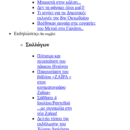
Μπροστά στην κάλπη...
Δεν τα φάγαμε όλοι μαζί!
Τι ισχύει για τις Δημοτικές
εκλογές της 8ης Οκτωβρίου
Βρέθηκαν αρχαία στις εργασίες
του Μετρό στο Γαλάτσι..
Εκδηλώσεις
τι θα συμβεί
Συλλόγων
Πότισμα και
περιποίηση του
πάρκου Ηνιόχου
Παρουσίαση του
βιβλίου «ΖΑΪΡΑ »
στον
κινηματογράφο
Ζαΐρα»
Σάββατο 4
Ιουλίου:Ραντεβού
...με συναυλία στη
νέα Ζαϊρα!
Δελτίο τύπου της
εκδήλωσης του
Χώρου Διαλόγου