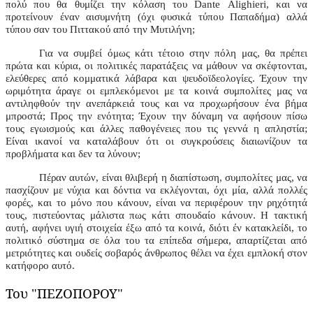
πολύ που θα θυμίζει την κόλαση του
Dante Alighieri
, και να
προτείνουν έναν αισυμνήτη (όχι φυσικά τύπου Παπαδήμα) αλλά
τύπου σαν του Πιττακού από την Μυτιλήνη;
Για να συμβεί όμως κάτι τέτοιο στην πόλη μας, θα πρέπει
πρώτα και κύρια, οι πολιτικές παρατάξεις να μάθουν να σκέφτονται,
ελεύθερες από κομματικά λάβαρα και ψευδοϊδεολογίες. Έχουν την
ωριμότητα άραγε οι εμπλεκόμενοι με τα κοινά συμπολίτες μας να
αντιληφθούν την ανεπάρκειά τους και να προχωρήσουν ένα βήμα
μπροστά; Προς την ενότητα; Έχουν την δύναμη να αφήσουν πίσω
τους εγωισμούς και άλλες παθογένειες που τις γεννά η απληστία;
Είναι ικανοί να καταλάβουν ότι οι συγκρούσεις διαιωνίζουν τα
προβλήματα και δεν τα λύνουν;
Πέραν αυτών, είναι θλιβερή η διαπίστωση, συμπολίτες μας, να
πασχίζουν με νύχια και δόντια να εκλέγονται, όχι μία, αλλά πολλές
φορές, και το μόνο που κάνουν, είναι να περιφέρουν την ρηχότητά
τους, πιστεύοντας μάλιστα πως κάτι σπουδαίο κάνουν. Η τακτική
αυτή, αφήνει υγιή στοιχεία έξω από τα κοινά, διότι έν κατακλείδι, το
πολιτικό σύστημα σε όλα του τα επίπεδα σήμερα, απαρτίζεται από
μετριότητες και ουδείς σοβαρός άνθρωπος θέλει να έχει εμπλοκή στον
κατήφορο αυτό.
Του
"
ΠΕΖΟΠΟΡΟΥ
"