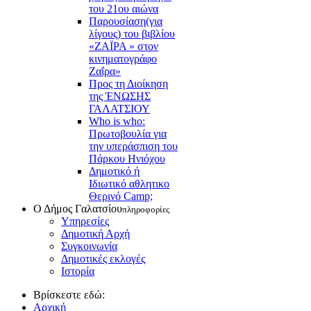
του 21ου αιώνα
Παρουσίαση(για
λίγους) του βιβλίου
«ΖΑΪΡΑ » στον
κινηματογράφο
Ζαΐρα»
Προς τη Διοίκηση
της ΈΝΩΣΗΣ
ΓΑΛΑΤΣΙΟΥ
Who is who:
Πρωτοβουλία για
την υπεράσπιση του
Πάρκου Ηνιόχου
Δημοτικό ή
Ιδιωτικό αθλητικο
Θερινό Camp;
Ο Δήμος Γαλατσίου
πληροφορίες
Υπηρεσίες
Δημοτική Αρχή
Συγκοινωνία
Δημοτικές εκλογές
Ιστορία
Βρίσκεστε εδώ:
Αρχική