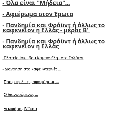
- Όλα είναι "Μήδεια"...
- Αφιέρωμα στον Έρωτα
-
Πανδημία και Φρόϋντ ή άλλως το
καφενείον η Ελλάς - μέρος Β'
-
Πανδημία και Φρόϋντ ή άλλως το
καφενείον η Ελλάς
-Πλατεία Ιάκωβου Καμπανέλη...στο Γαλάτσι
-
Διανόηση στο καφέ Ιντερνέτ ...
-
Προς αφελείς ψηφοφόρους …
-
Ο Διανοούμενος ...
-
Λεωφόρος Βέϊκου