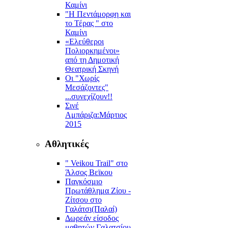
Καμίνι
"Η Πεντάμορφη και
το Τέρας " στο
Καμίνι
«Ελεύθεροι
Πολιορκημένοι»
από τη Δημοτική
Θεατρική Σκηνή
Οι "Χωρίς
Μεσάζοντες"
...συνεχίζουν!!
Σινέ
Αμπάριζα:Mάρτιος
2015
Αθλητικές
" Veikou Trail" στο
Άλσος Βεϊκου
Παγκόσμιο
Πρωτάθλημα Ζίου -
Ζίτσου στο
Γαλάτσι(Παλαί)
Δωρεάν είσοδος
μαθητών Γαλατσίου