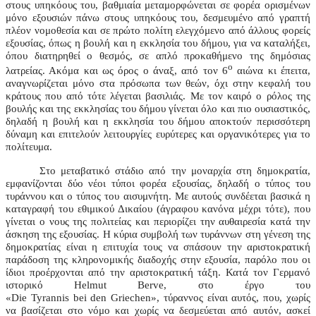
στους υπηκόους του, βαθμιαία μεταμορφώνεται σε φορέα ορισμένων
μόνο εξουσιών πάνω στους υπηκόους του, δεσμευμένο από γραπτή
πλέον νομοθεσία και σε πρώτο πολίτη ελεγχόμενο από άλλους φορείς
εξουσίας, όπως η βουλή και η εκκλησία του δήμου, για να καταλήξει,
όπου διατηρηθεί ο θεσμός, σε απλό προκαθήμενο της δημόσιας
ο
λατρείας. Ακόμα και ως όρος ο άναξ, από τον 6
αιώνα κι έπειτα,
αναγνωρίζεται μόνο στα πρόσωπα των θεών, όχι στην κεφαλή του
κράτους που από τότε λέγεται βασιλιάς. Με τον καιρό ο ρόλος της
βουλής και της εκκλησίας του δήμου γίνεται όλο και πιο ουσιαστικός,
δηλαδή η βουλή και η εκκλησία του δήμου αποκτούν περισσότερη
δύναμη και επιτελούν λειτουργίες ευρύτερες και οργανικότερες για το
πολίτευμα.
Στο μεταβατικό στάδιο από την μοναρχία στη δημοκρατία,
εμφανίζονται δύο νέοι τύποι φορέα εξουσίας, δηλαδή ο τύπος του
τυράννου και ο τύπος του αισυμνήτη. Με αυτούς συνδέεται βασικά η
καταγραφή του εθιμικού Δικαίου (άγραφου κανόνα μέχρι τότε), που
γίνεται ο νους της πολιτείας και περιορίζει την αυθαιρεσία κατά την
άσκηση της εξουσίας. Η κύρια συμβολή των τυράννων στη γένεση της
δημοκρατίας είναι η επιτυχία τους να σπάσουν την αριστοκρατική
παράδοση της κληρονομικής διαδοχής στην εξουσία, παρόλο που οι
ίδιοι προέρχονται από την αριστοκρατική τάξη. Κατά τον Γερμανό
ιστορικό
Helmut Berve
, στο έργο του
«
Die Tyrannis bei den Griechen
», τύραννος είναι αυτός, που, χωρίς
να βασίζεται στο νόμο και χωρίς να δεσμεύεται από αυτόν, ασκεί