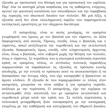
εξουσία με προσωπική του δύναμη και για προσωπική του ωφέλεια.
Παρ’ όλα τα αυστηρά μέτρα ασφάλειας και τις αυθαίρετες ενέργειες,
αγνοεί την φανατική καταπίεση των συνειδήσεων και την παραβίαση
της περιοχής του ιδιωτικού δικαίου των πολιτών. Με μιά λέξη, η
εξουσία αυτή δεν είναι ολοκληρωτική παρόλο που παρατηρούνται
εκπληκτικές ομοιότητες με τον σύγχρονο δικτάτορα.
Ο αισυμνήτης, είναι κι αυτός μονάρχης, σε ορισμένα
γνωρίσματά του όμοιος με τον βασιλιά και τον τύραννο, σε άλλα
διαφορετικός από αυτούς. Όμοιος, επειδή, όπως ο βασιλιάς και ο
τύραννος, ασκεί ανεξέλεγκτα την νομοθετική και την εκτελεστική
εξουσία, διαφορετικός όμως, επειδή, ούτε κληρονομικός άρχοντας
είναι, όπως ο βασιλιάς, ούτε κυβερνά χωρίς την θέληση των πολιτών,
όπως ο τύραννος. Σε περιόδους που η εσωτερική κατάσταση περνούσε
κρίση σε ορισμένες πόλεις, οι αντίπαλες πολιτικές παρατάξεις
συμφωνούσαν να παραδώσουν τις εξουσίες σε πρόσωπο κοινής
αποδοχής, με την εντολή το πρόσωπο αυτό να αποκαταστήσει ή να
διασφαλίσει την έννομη τάξη, που είχε καταργηθεί ή βρισκόταν σε
άμεσο κίνδυνο. Η εξουσία δε που παραχωρούσαν οι πόλεις στον
αισυμνήτη, μπορούσε να είναι ισόβια ή για ορισμένη περίοδο,
ανάλογα με την περίσταση. Ο αισυμνήτης, είχε την ευχέρεια να
ανταποκριθεί στην αποστολή του με ορισμένα εκτελεστικά και
νομοθετικά μέτρα κατά την κρίση του. Σε πολλές περιπτώσεις η
πολιτειακή μεταρρύθμιση ήταν συνυφασμένη με την καταγραφή,
επομένως με την καθιέρωση και κατοχύρωση του εθιμικού Δικαίου.