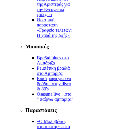
της Αριστεράς για
την Ενεργειακή
φτώχεια
Θεατρική
παράσταση
«Γραφείο τελετών:
Η χαρά της ζωής»
Μουσικές
Βραδιά blues στο
Αμπάριζα
Ρεμπέτικη βραδιά
στο Αμπάριζα
Επιστροφή για ένα
βράδυ ..στην disco
& 80's
Osasuna live ...στο
" παίρνω αμπάριζα"
Παραστάσεις
«Ο Μολυβένιος
στρατιώτης» ..στο