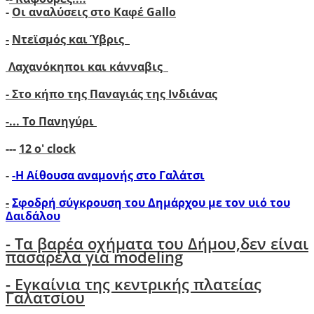
-
Οι αναλύσεις στο Καφέ Gallo
-
Ντεϊσμός και Ύβρις
Λαχανόκηποι και κάνναβις
- Στο κήπο της Παναγιάς της Ινδιάνας
-...
Το Πανηγύρι
---
12 ο' clock
-
-Η Αίθουσα αναμονής στο Γαλάτσι
-
Σφοδρή σύγκρουση του Δημάρχου με τον υιό του
Δαιδάλου
- Tα βαρέα οχήματα του Δήμου,δεν είναι
πασαρέλα για modeling
- Εγκαίνια της κεντρικής πλατείας
Γαλατσίου