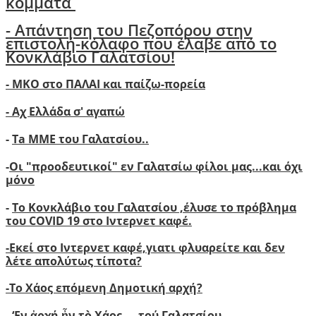
κόμματα
- Απάντηση του Πεζοπόρου στην
επιστολή-κόλαφο που έλαβε από το
Κονκλάβιο Γαλατσίου!
- ΜΚΟ στο ΠΑΛΑΙ και παίζω-πορεία
- Αχ Ελλάδα σ' αγαπώ
-
Ta ΜΜΕ του Γαλατσίου..
-
Οι "προοδευτικοί" εν Γαλατσίω φίλοι μας...και όχι
μόνο
-
Το Κονκλάβιο του Γαλατσίου ,έλυσε το πρόβλημα
του COVID 19 στο Ιντερνετ καφέ.
-
Ε
κεί στο Ιντερνετ καφέ,γιατι φλυαρείτε και δεν
λέτε απολύτως τίποτα?
-
Το Χάος επόμενη Δημοτική αρχή?
-
‘
Εν ἀρχή ἦν τὸ Χάος ... τού Γαλατσίου