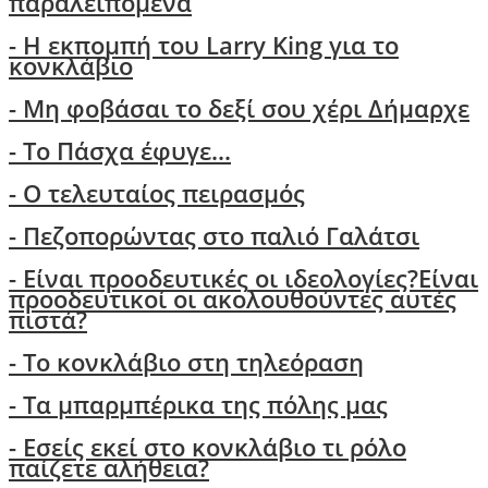
παραλειπόμενα
- Η εκπομπή του Larry King για το
κονκλάβιο
- Μη φοβάσαι το δεξί σου χέρι Δήμαρχε
-
Το Πάσχα έφυγε...
- Ο τελευταίος πειρασμός
- Πεζοπορώντας στο παλιό Γαλάτσι
-
Είναι προοδευτικές οι ιδεολογίες?Είναι
προοδευτικοί οι ακολουθούντες αυτές
πιστά?
- Τo κονκλάβιο στη τηλεόραση
- Τα μπαρμπέρικα της πόλης μας
- Εσείς εκεί στο κονκλάβιο τι ρόλο
παίζετε αλήθεια?