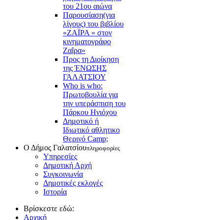
του 21ου αιώνα
Παρουσίαση(για
λίγους) του βιβλίου
«ΖΑΪΡΑ » στον
κινηματογράφο
Ζαΐρα»
Προς τη Διοίκηση
της ΈΝΩΣΗΣ
ΓΑΛΑΤΣΙΟΥ
Who is who:
Πρωτοβουλία για
την υπεράσπιση του
Πάρκου Ηνιόχου
Δημοτικό ή
Ιδιωτικό αθλητικο
Θερινό Camp;
Ο Δήμος Γαλατσίου
πληροφορίες
Υπηρεσίες
Δημοτική Αρχή
Συγκοινωνία
Δημοτικές εκλογές
Ιστορία
Βρίσκεστε εδώ:
Αρχική