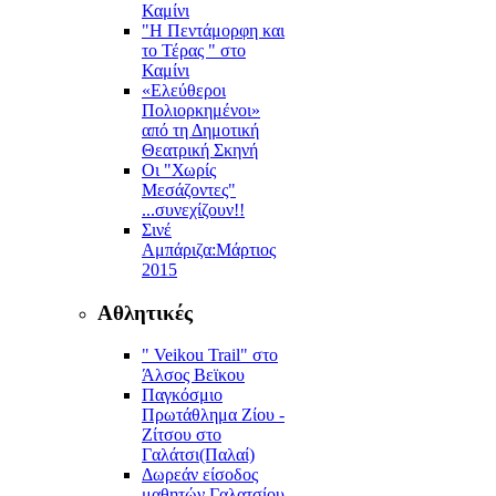
Καμίνι
"Η Πεντάμορφη και
το Τέρας " στο
Καμίνι
«Ελεύθεροι
Πολιορκημένοι»
από τη Δημοτική
Θεατρική Σκηνή
Οι "Χωρίς
Μεσάζοντες"
...συνεχίζουν!!
Σινέ
Αμπάριζα:Mάρτιος
2015
Αθλητικές
" Veikou Trail" στο
Άλσος Βεϊκου
Παγκόσμιο
Πρωτάθλημα Ζίου -
Ζίτσου στο
Γαλάτσι(Παλαί)
Δωρεάν είσοδος
μαθητών Γαλατσίου