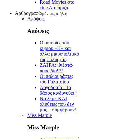
Road Movies στο
cine Aμπάριζα
Αρθρογραφία
μόνιμες στήλες
Απόψεις
Απόψεις
Οι απορίες του
κυρίου «Κ» και
άλλα μικροπολιτικά
της πόλης μας
ZAΊΡΑ: Φιέστα-
παρωδία!!!!
Οι παλιοί ράφτες
του Γαλατσίου
Λογοδοσία : Το
δάσος κινδυνεύει!
Να λέμε ΚΑΙ
αλήθειες που δεν
μας... συμφέρουν!
Miss Marple
Miss Marple