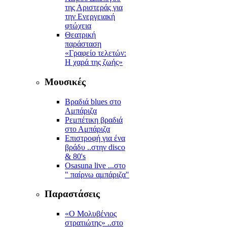
της Αριστεράς για
την Ενεργειακή
φτώχεια
Θεατρική
παράσταση
«Γραφείο τελετών:
Η χαρά της ζωής»
Μουσικές
Βραδιά blues στο
Αμπάριζα
Ρεμπέτικη βραδιά
στο Αμπάριζα
Επιστροφή για ένα
βράδυ ..στην disco
& 80's
Osasuna live ...στο
" παίρνω αμπάριζα"
Παραστάσεις
«Ο Μολυβένιος
στρατιώτης» ..στο