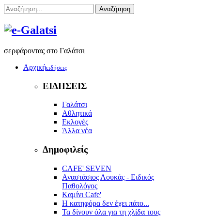
Αναζήτηση
σερφάροντας στο Γαλάτσι
Αρχική
ειδήσεις
ΕΙΔΗΣΕΙΣ
Γαλάτσι
Αθλητικά
Εκλογές
Άλλα νέα
Δημοφιλείς
CAFE' SEVEN
Αναστάσιος Λουκάς - Ειδικός
Παθολόγος
Kαμίνι Cafe'
Η κατηφόρα δεν έχει πάτο...
Τα δίνουν όλα για τη χλίδα τους