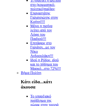
Τι γυρεύει η αλεπού
στο (κομματικό-
πολιτικό)παζάρι;
Επαναστάτης
Γαλατσιώτης στην
Κρήτη!!!!
Μόνο η πισίνα
λείπει από τον
Λόφο του
Παιδιού!!!
Επιτάφιος στο
Γαλάτσι...με τον
Νίκο
Ανδρουλάκη!!!
Ιδού η Ρόδος, ιδού
και το πήδημα του
Μαρκό...στο 72%!!!
Βήμα Πολίτη
Κάτι είδα...κάτι
άκουσα
Το υπαρξιακό
πρόβλημα της
χώρας στην τροχιά