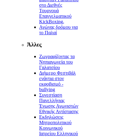
στο Διεθνές
Τουρνουά
Επαγγελματικού
KickBoxing,
Αγώνας δρόμου για
το Παλαί
Άλλες
Ζωγραφίζοντας τα
Νηπιαγωγεία του
Γαλατσίου
Διήμερο Φεστιβάλ
ενάντια στον
εκφοβισμό -
bullying
Συνεστίαση
Πανελλήνιας
Ένωσης Αγωνιστών
Εθνικής Αντίστασης
Εκδηλώσεις
Μητροπολιτικού
Κοινωνικού
Ιατρείου Ελληνικού