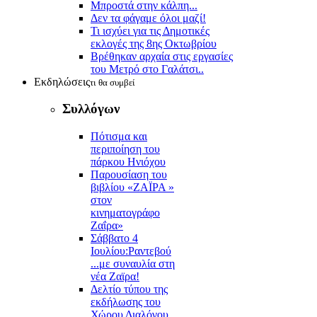
Μπροστά στην κάλπη...
Δεν τα φάγαμε όλοι μαζί!
Τι ισχύει για τις Δημοτικές
εκλογές της 8ης Οκτωβρίου
Βρέθηκαν αρχαία στις εργασίες
του Μετρό στο Γαλάτσι..
Εκδηλώσεις
τι θα συμβεί
Συλλόγων
Πότισμα και
περιποίηση του
πάρκου Ηνιόχου
Παρουσίαση του
βιβλίου «ΖΑΪΡΑ »
στον
κινηματογράφο
Ζαΐρα»
Σάββατο 4
Ιουλίου:Ραντεβού
...με συναυλία στη
νέα Ζαϊρα!
Δελτίο τύπου της
εκδήλωσης του
Χώρου Διαλόγου