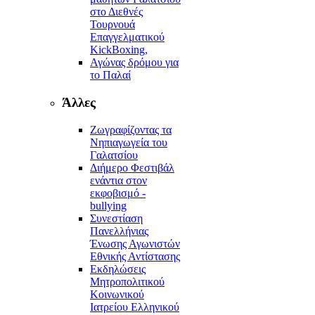
στο Διεθνές
Τουρνουά
Επαγγελματικού
KickBoxing,
Αγώνας δρόμου για
το Παλαί
Άλλες
Ζωγραφίζοντας τα
Νηπιαγωγεία του
Γαλατσίου
Διήμερο Φεστιβάλ
ενάντια στον
εκφοβισμό -
bullying
Συνεστίαση
Πανελλήνιας
Ένωσης Αγωνιστών
Εθνικής Αντίστασης
Εκδηλώσεις
Μητροπολιτικού
Κοινωνικού
Ιατρείου Ελληνικού