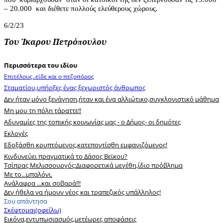
– 20.000
και διέθετε πολλούς ελεύθερους χώρους.
6/2/23
Του Ίκαρου
Πετρό
π
ουλου
Περισσότερα του ιδίου
Eπιτέλους..είδε και ο πεζοπόρος
Σταματίου,υπήρξες ένας ξεχωριστός άνθρωπος
Δεν ήταν μόνο ξενάγηση,ήταν και ένα αλλιώτικο,συγκλονιστικό μάθημα
Μη μου τη πόλη τάραττε!!
Αδυναμίες της τοπικής κοινωνίας μας - ο Δήμος- οι δημότες
Εκλογές
Εδοξάσθη κρυπτόμενος,κατεποντίσθη εμφανιζόμενος!
Κινδυνεύει πραγματικά το Δάσος Βεϊκου?
Tσίπρας Μελισσουργός:Διαφορετικά μεγέθη,ίδιο πρόβλημα
Με το...μπαλόνι.
Ανάλαφρα ...και σοβαρά!!!
Δεν ήθελα να ήμουν νέος και τραπεζικός υπάλληλος!
Σου απάντησα
Σκέφτομαι(οφείλω)
Εικόνα,εντυπωσιασμός,μετέωρες αποφάσεις