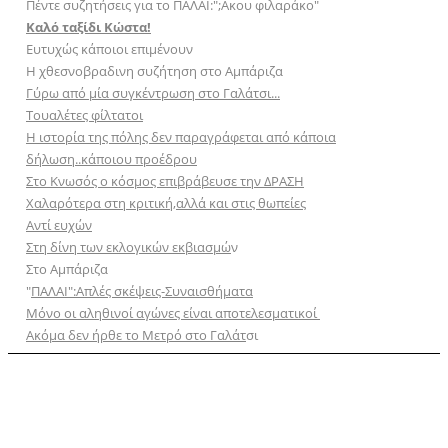
Πέντε συζητήσεις για το ΠΑΛΑΙ:";Aκου φιλαράκο"
Καλό ταξίδι Κώστα!
Ευτυχώς κάποιοι επιμένουν
Η χθεσνοβραδινη συζήτηση στο Αμπάριζα
Γύρω από μία συγκέντρωση στο Γαλάτσι...
Τουαλέτες φίλτατοι
Η ιστορία της πόλης δεν παραγράφεται από κάποια
δήλωση..κάποιου προέδρου
Στο Κνωσός ο κόσμος επιβράβευσε την ΔΡΑΣΗ
Χαλαρότερα στη κριτική,αλλά και στις θωπείες
Αντί ευχών
Στη δίνη των εκλογικών εκβιασμώ
ν
Στο Αμπάριζα
"
ΠΑΛΑΙ":Απλές σκέψεις-Συναισθήματα
Μόνο οι αληθινοί αγώνες είναι αποτελεσματικοί
Ακόμα δεν ήρθε το Μετρό στο Γαλάτ
σι