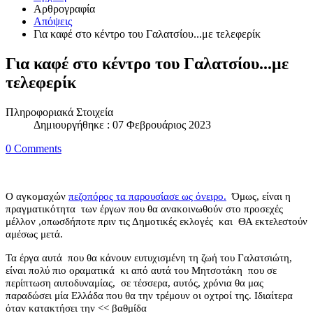
Αρθρογραφία
Απόψεις
Για καφέ στο κέντρο του Γαλατσίου...με τελεφερίκ
Για καφέ στο κέντρο του Γαλατσίου...με
τελεφερίκ
Πληροφοριακά Στοιχεία
Δημιουργήθηκε : 07 Φεβρουάριος 2023
0 Comments
Ο αγκομαχών
πεζοπόρος τα παρουσίασε ως όνειρο.
Όμως, είναι η
πραγματικότητα
των έργων που θα ανακοινωθούν στο προσεχές
μέλλον ,οπωσδήποτε πριν τις Δημοτικές εκλογές
και
ΘΑ εκτελεστούν
αμέσως μετά.
Τα έργα αυτά
που θα κάνουν ευτυχισμένη τη ζωή του Γαλατσιώτη,
είναι πολύ πιο οραματικά
κι από αυτά του Μητσοτάκη
που σε
περίπτωση αυτοδυναμίας,
σε τέσσερα, αυτός, χρόνια θα μας
παραδώσει μία Ελλάδα που θα την τρέμουν οι οχτροί της. Ιδιαίτερα
όταν κατακτήσει την << βαθμίδα