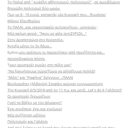
To Παλαί από " κυψέλη αθλητισμού- πολιτισμού" , σε αμοιβόμενο
θηριώδη πολιτισμό δύο ωρών
Πως με 8 - 10 ευρώ κατακτάς μία Κυριακή που... θυμάσαι!
Μάνος Ελευθερίου
Το ΠΑΛΑΙ...και νεκροταφείο αυτοκινήτων - μηχανών ;
Μία ακόμη φορά : "Άκου ρε φίλε αντιΣΥΡΙΖA…"
Στην Δραπετσώνα,στο Κερατσίνι.
Άντεξα μέχρι το 5ο θέμα...
.
Εμένα
μου αρέσουν οι παραιτήσεις από περιζήτητα και…
προσοδοφόρα πόστα
Τ
ρεις αριστερές κυρίες στη πόλη μας"
"Να ξεκινήσουμε τώρα!Τώρα να αλλάξουμε πολλά!!
"Mάτι" και "Ραφήνα" δείχνουν ...ΠΑΛΑΙ
Βουλιαράτες (Αλβανία): Στεφάνι αιώνιας ευγνωμοσύνης
Την Κυριακή 6/5/2018 από τις 11 π.μ. και μετά…Let's do it Γαλάτσι!!!
Oι αριστερές ξεχωρίζουν
Γιατί τα βάζεις με τον Δήμαρχο?
Έχει συνέπεια, έχει και χιούμορ!
Mία συζήτηση μέλλον
Πολιτισμός και Γαλάτσι
Από πού λείπουν τα λεφτά που έγιναν περισσεύματα(!) και που