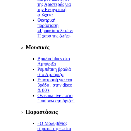
της Αριστεράς για
την Ενεργειακή
φτώχεια
Θεατρική
παράσταση
«Γραφείο τελετών:
Η χαρά της ζωής»
Μουσικές
Βραδιά blues στο
Αμπάριζα
Ρεμπέτικη βραδιά
στο Αμπάριζα
Επιστροφή για ένα
βράδυ ..στην disco
& 80's
Osasuna live ...στο
" παίρνω αμπάριζα"
Παραστάσεις
«Ο Μολυβένιος
στρατιώτης» ..στο