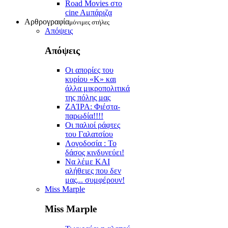
Road Movies στο
cine Aμπάριζα
Αρθρογραφία
μόνιμες στήλες
Απόψεις
Απόψεις
Οι απορίες του
κυρίου «Κ» και
άλλα μικροπολιτικά
της πόλης μας
ZAΊΡΑ: Φιέστα-
παρωδία!!!!
Οι παλιοί ράφτες
του Γαλατσίου
Λογοδοσία : Το
δάσος κινδυνεύει!
Να λέμε ΚΑΙ
αλήθειες που δεν
μας... συμφέρουν!
Miss Marple
Miss Marple