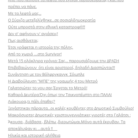
πρέπει να πάνε.
Με τα λεφτά μας...
Ο Σύριζα μετεξελίχθηκε...σε σοσιαλδημοκρατία
Ούτε μπροστά στην εθνική καταστροφή!!!
Δεν σ' αφήνουν ν' αγιάσεις!
Πως αισθάνεται;
Έτσι γράφεται η ιστορία της πόλης.
Από το χωριό ....στο Survivor!
Μετά 15 ολόκληρα χρόνια: Σας… παρουσιάζουμε την ΔΡΑΣΗ
Επιβεβαιώνουν ότι είναι αριστεροί, δηλαδή Διασπώνται!!!
Συνάντηση με τον Βόλφργκανγκ Σόιμπλε
Η Διαβούλευση "ΜΠΕ" της γραμμής 4 του Μετρό
Γαλατσιώτες το νου σας.Έρχεται το Μετρό!
Καθαρά Δευτέρα:Όχι όπως την Τσικνοπέμπτη στο ΠΑΛΑΙ
Λιάκουρα,τι πάλι έπαθες?
Ξεχάστηκαν πάραυτα...οι καλές κουβέντες στο Δημοτικό Συμβούλιο!
Μακρόσυρτες Δημοτικές χριστουγεννιάτικες γιορτές στο Γαλάτσι :
Ά
κουσα , διάβασα , βλέπω ,διερωτώμαι.Μόνο αυτά έκρυβαν. Τα
αποκάλυψαν κι …αυτά !!
Ηλικία και ιστορική αλήθεια