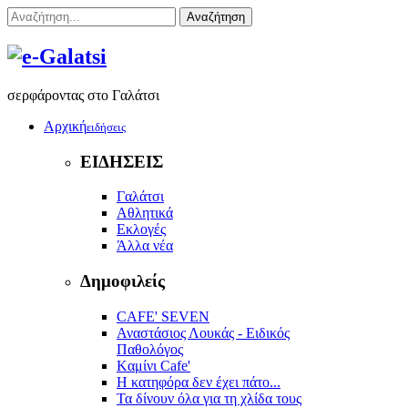
Αναζήτηση
σερφάροντας στο Γαλάτσι
Αρχική
ειδήσεις
ΕΙΔΗΣΕΙΣ
Γαλάτσι
Αθλητικά
Εκλογές
Άλλα νέα
Δημοφιλείς
CAFE' SEVEN
Αναστάσιος Λουκάς - Ειδικός
Παθολόγος
Kαμίνι Cafe'
Η κατηφόρα δεν έχει πάτο...
Τα δίνουν όλα για τη χλίδα τους