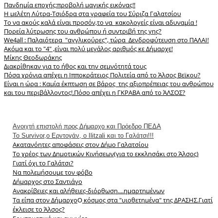
Πανδημία εποχής:προβολή μαγικής εικόνας!!
Η μελέτη Λύτρα-Τσιόδρα στα γραφεία του Σύριζα Γαλατσίου
Το να ακούς καλά είναι προσόν,το να κακολογείς είναι αδυναμία !
Πορεία λύτρωσης του ανθρώπου ή συντριβή της γης?
We4all : Παλαιότερα "αγγλικούρες", τώρα Δενδροφύτευση στο ΠΑΛΑΙ!
Ακόμα και το "4" ,είναι πολύ μεγάλος αριθμός κε Δήμαρχε!
Μίκης Θεοδωράκης
Διακρίθηκαν για το ήθος και την σεμνότητά τους
Πόσα χρόνια απέχει η Ιπποκράτειος Πολιτεία από το Άλσος Βεϊκου?
Είναι η ώρα : Καμία έκπτωση σε βάρος της αξιοπρέπειας του ανθρώπου
και του περιβάλλοντος!.
Πόσο απέχει η ΓΚΡΑΒΑ από το ΆΛΣΟΣ?
Aνοιχτή επιστολή προς Δήμαρχο και Πρόεδρο ΠΕΔΑ
Το Survivor,o Eρντογάν, ο Ilitzali και το Γαλάτσι!!!
Ακατανόητες αποφάσεις στον Δήμο Γαλατσίου
Το χρέος των Δημοτικών Κινήσεων(για το εκκλησάκι στο Άλσος)
Γιατί όχι το Γαλάτσι?
Να πολεμήσουμε τον φόβο
Δήμαρχος στο Σαντιάγο
Aνακρίβειες και αλήθειες-διόρθωση....ημαρτημένων
Τα είπα στον Δήμαρχο
Ο
κόσμος στα "υιοθετημένα" της ΔΡΑΣΗΣ.Γιατί
έκλεισε το Άλσος?