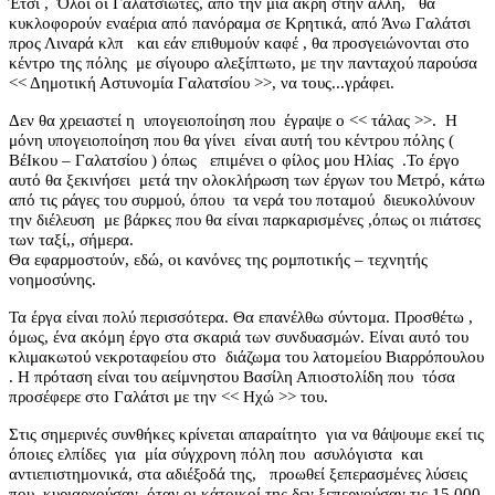
Έτσι ,
Όλοι οι Γαλατσιώτες, από την μία άκρη στην άλλη,
θα
κυκλοφορούν εναέρια από πανόραμα σε Κρητικά, από Άνω Γαλάτσι
προς Λιναρά κλπ
και εάν επιθυμούν καφέ , θα προσγειώνονται στο
κέντρο της πόλης
με σίγουρο αλεξίπτωτο, με την πανταχού παρούσα
<< Δημοτική Αστυνομία Γαλατσίου >>, να τους...γράφει.
Δεν θα χρειαστεί η
υπογειοποίηση που
έγραψε ο << τάλας >>.
Η
μόνη υπογειοποίηση που θα γίνει
είναι αυτή του κέντρου πόλης (
ΒέΙκου – Γαλατσίου ) όπως
επιμένει ο φίλος μου Ηλίας
.Το έργο
αυτό θα ξεκινήσει
μετά την ολοκλήρωση των έργων του Μετρό, κάτω
από τις ράγες του συρμού, όπου
τα νερά του ποταμού
διευκολύνουν
την διέλευση
με βάρκες που θα είναι παρκαρισμένες ,όπως οι πιάτσες
των ταξί,, σήμερα.
Θα εφαρμοστούν, εδώ, οι κανόνες της ρομποτικής – τεχνητής
νοημοσύνης.
Τα έργα είναι πολύ περισσότερα. Θα επανέλθω σύντομα. Προσθέτω ,
όμως, ένα ακόμη έργο στα σκαριά των συνδυασμών. Είναι αυτό του
κλιμακωτού νεκροταφείου στο
διάζωμα του λατομείου Βιαρρόπουλου
. Η πρόταση είναι του αείμνηστου Βασίλη Απιοστολίδη που
τόσα
προσέφερε στο Γαλάτσι με την << Ηχώ >> του.
Στις σημερινές συνθήκες κρίνεται απαραίτητο
για να θάψουμε εκεί τις
όποιες ελπίδες
για
μία σύγχρονη πόλη που
ασυλόγιστα
και
αντιεπιστημονικά, στα αδιέξοδά της,
προωθεί ξεπερασμένες λύσεις
που
κυριαρχούσαν
όταν οι κάτοικοί της δεν ξεπερνούσαν τις 15.000