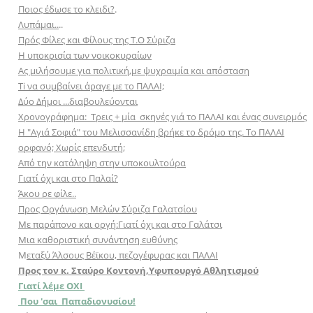
Ποιος έδωσε το κλειδι?
.
Λυπάμαι..
..
Πρός Φίλες και Φίλους της Τ.Ο Σύριζα
Η υποκρισία των νοικοκυραίων
Aς μιλήσουμε για πολιτική,με ψυχραιμία και απόσταση
Ti να συμβαίνει άραγε με το ΠΑΛΑΙ;
Δύο Δήμοι ...διαβουλεύονται
Χρονογράφημα: Τρεις + μία σκηνές γιά το ΠΑΛΑΙ και ένας συνειρμός
Η "Αγιά Σοφιά" του Μελισσανίδη βρήκε το δρόμο της. Το ΠΑΛΑΙ
ορφανό; Χωρίς επενδυτή;
Aπό την κατάληψη στην υποκουλτούρα
Γιατί όχι και στο Παλαί?
Άκου ρε φίλε..
Προς Οργάνωση Μελών Σύριζα Γαλατσίου
Με παράπονο και οργή:Γιατί όχι και στο Γαλάτσι
Μια καθοριστική συνάντηση ευθύνης
Μ
εταξύ Άλσους Βέϊκου, πεζογέφυρας και ΠΑΛΑΙ
Προς τον κ. Σταύρο Κοντονή,Υφυπουργό Αθλητισμού
Γιατί λέμε ΟΧΙ
Που 'σαι Παπαδιονυσίου!