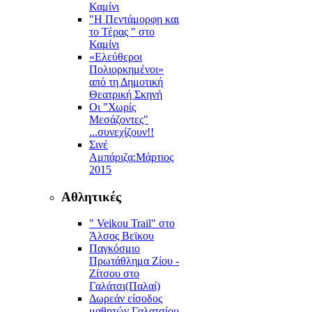
Καμίνι
"Η Πεντάμορφη και
το Τέρας " στο
Καμίνι
«Ελεύθεροι
Πολιορκημένοι»
από τη Δημοτική
Θεατρική Σκηνή
Οι "Χωρίς
Μεσάζοντες"
...συνεχίζουν!!
Σινέ
Αμπάριζα:Mάρτιος
2015
Αθλητικές
" Veikou Trail" στο
Άλσος Βεϊκου
Παγκόσμιο
Πρωτάθλημα Ζίου -
Ζίτσου στο
Γαλάτσι(Παλαί)
Δωρεάν είσοδος
μαθητών Γαλατσίου