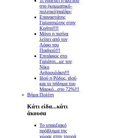
Τι γυρεύει η αλεπού
στο (κομματικό-
πολιτικό)παζάρι;
Επαναστάτης
Γαλατσιώτης στην
Κρήτη!!!!
Μόνο η πισίνα
λείπει από τον
Λόφο του
Παιδιού!!!
Επιτάφιος στο
Γαλάτσι...με τον
Νίκο
Ανδρουλάκη!!!
Ιδού η Ρόδος, ιδού
και το πήδημα του
Μαρκό...στο 72%!!!
Βήμα Πολίτη
Κάτι είδα...κάτι
άκουσα
Το υπαρξιακό
πρόβλημα της
χώρας στην τροχιά