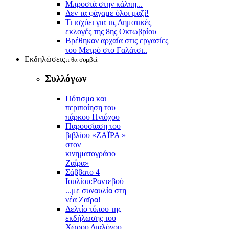
Μπροστά στην κάλπη...
Δεν τα φάγαμε όλοι μαζί!
Τι ισχύει για τις Δημοτικές
εκλογές της 8ης Οκτωβρίου
Βρέθηκαν αρχαία στις εργασίες
του Μετρό στο Γαλάτσι..
Εκδηλώσεις
τι θα συμβεί
Συλλόγων
Πότισμα και
περιποίηση του
πάρκου Ηνιόχου
Παρουσίαση του
βιβλίου «ΖΑΪΡΑ »
στον
κινηματογράφο
Ζαΐρα»
Σάββατο 4
Ιουλίου:Ραντεβού
...με συναυλία στη
νέα Ζαϊρα!
Δελτίο τύπου της
εκδήλωσης του
Χώρου Διαλόγου