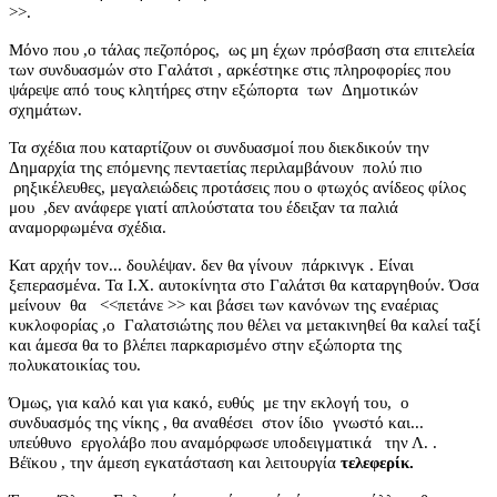
>>.
Μόνο που ,ο τάλας πεζοπόρος,
ως μη έχων πρόσβαση στα επιτελεία
των συνδυασμών στο Γαλάτσι , αρκέστηκε στις πληροφορίες που
ψάρεψε από τους κλητήρες στην εξώπορτα
των
Δημοτικών
σχημάτων.
Τα σχέδια που καταρτίζουν οι συνδυασμοί που διεκδικούν την
Δημαρχία της επόμενης πενταετίας περιλαμβάνουν
πολύ πιο
ρηξικέλευθες, μεγαλειώδεις προτάσεις που ο φτωχός ανίδεος φίλος
μου
,δεν ανάφερε γιατί απλούστατα του έδειξαν τα παλιά
αναμορφωμένα σχέδια.
Κατ αρχήν τον... δουλέψαν. δεν θα γίνουν
πάρκινγκ . Είναι
ξεπερασμένα. Τα Ι.Χ. αυτοκίνητα στο Γαλάτσι θα καταργηθούν. Όσα
μείνουν
θα
<<πετάνε >> και βάσει των κανόνων της εναέριας
κυκλοφορίας ,ο
Γαλατσιώτης που θέλει να μετακινηθεί θα καλεί ταξί
και άμεσα θα το βλέπει παρκαρισμένο στην εξώπορτα της
πολυκατοικίας του.
Όμως, για καλό και για κακό, ευθύς
με την εκλογή του,
ο
συνδυασμός της νίκης , θα αναθέσει
στον ίδιο
γνωστό και...
υπεύθυνο
εργολάβο που αναμόρφωσε υποδειγματικά
την Λ. .
Βέϊκου , την άμεση εγκατάσταση και λειτουργία
τελεφερίκ.