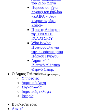
του 21ου αιώνα
Παρουσίαση(για
λίγους) του βιβλίου
«ΖΑΪΡΑ » στον
κινηματογράφο
Ζαΐρα»
Προς τη Διοίκηση
της ΈΝΩΣΗΣ
ΓΑΛΑΤΣΙΟΥ
Who is who:
Πρωτοβουλία για
την υπεράσπιση του
Πάρκου Ηνιόχου
Δημοτικό ή
Ιδιωτικό αθλητικο
Θερινό Camp;
Ο Δήμος Γαλατσίου
πληροφορίες
Υπηρεσίες
Δημοτική Αρχή
Συγκοινωνία
Δημοτικές εκλογές
Ιστορία
Βρίσκεστε εδώ:
Αρχική