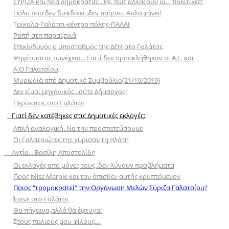
ΣΥΡΙΖΑ και Νέα Δημοκρατία:.. Ρε, πως αλλάζουν οι… πολιτικές!
Πόλη που δεν διεκδικεί ,δεν παίρνει. Απλά χάνει!
Τ
ρίκαλα-Γαλάτσι-κέντρο πόλης-ΠΑΛΑΙ
Ροπή στη παραξενιά;
Επικίνδυνος ο υποσταθμός της ΔΕΗ στο Γαλάτσι;
Ψηφίσματος συνέχεια... Γιατί δεν προσκλήθηκαν οι Α.Ε. και
Α.Ο.Γαλατσίου;
Μυρωδιά από Δημοτικό Συμβούλιο(21/10/2019)
Δεν είμαι μηχανικός...ούτε Δήμαρχος!
Περίπατος στο Γαλάτσι
Γιατί δεν κατέβηκες στις Δημοτικές εκλογές;
Απλή αναλογική..Να την προστατεύσουμε
Οι Γαλατσιώτες της γύρισαν τη πλάτη
Αντίο....Βασίλη Αποστολίδη
Oι εκλογές από μόνες τους..δεν λύνουν προβλήματα
Προς Miss Μarple και τον όπισθεν αυτής κρυπτόμενον
Ποιος "τρομοκρατεί" την Οργάνωση Μελών Σύριζα Γαλατσίου?
Έγινε στο Γαλάτσι
Θα πήγαινα,αλλά θα έφευγα!
Σ
τους παλιούς μου φίλους....