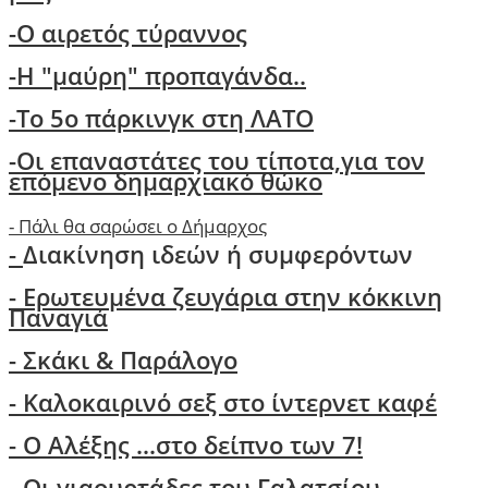
-Ο αιρετός τύραννος
-H "μαύρη" προπαγάνδα..
-Το 5ο πάρκινγκ στη ΛΑΤΟ
-
Οι επαναστάτες του τίποτα,για τον
επόμενο δημαρχιακό θώκο
-
Πάλι θα σαρώσει ο Δήμαρχος
-
Διακίνηση ιδεών ή συμφερόντων
- Ερωτευμένα ζευγάρια στην κόκκινη
Παναγιά
- Σκάκι & Παράλογο
- Kαλοκαιρινό σεξ στο ίντερνετ καφέ
- Ο Aλέξης ...στο δείπνο των 7!
-
Οι γιαουρτάδες του Γαλατσίου