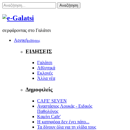
Αναζήτηση
σερφάροντας στο Γαλάτσι
Αρχική
ειδήσεις
ΕΙΔΗΣΕΙΣ
Γαλάτσι
Αθλητικά
Εκλογές
Άλλα νέα
Δημοφιλείς
CAFE' SEVEN
Αναστάσιος Λουκάς - Ειδικός
Παθολόγος
Kαμίνι Cafe'
Η κατηφόρα δεν έχει πάτο...
Τα δίνουν όλα για τη χλίδα τους