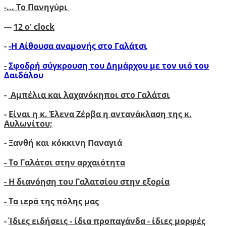
-...
Το Πανηγύρι
---
12 ο' clock
-
-Η Αίθουσα αναμονής στο Γαλάτσι
-
Σφοδρή σύγκρουση του Δημάρχου με τον υιό του
Δαιδάλου
-
Αμπέλια και λαχανόκηποι στο Γαλάτσι
-
Είναι η κ. Έλενα Ζέρβα η αντανάκλαση της κ.
Αυλωνίτου;
- Ξανθή και κόκκινη Παναγιά
- Το Γαλάτσι στην αρχαιότητα
- Η διανόηση του Γαλατσίου στην εξορία
- Τα ιερά της πόλης μας
-
Ίδιες ειδήσεις - ίδια προπαγάνδα - ίδιες μορφές