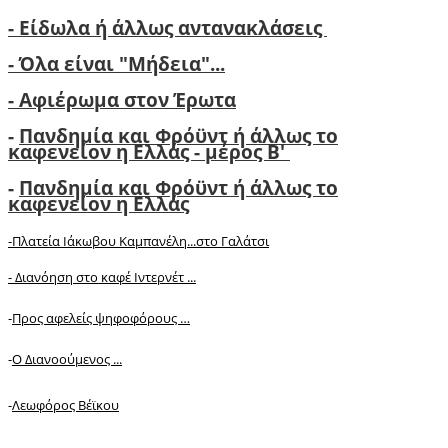
- Είδωλα ή άλλως αντανακλάσεις
- Όλα είναι "Μήδεια"...
- Αφιέρωμα στον Έρωτα
-
Πανδημία και Φρόϋντ ή άλλως το
καφενείον η Ελλάς - μέρος Β'
-
Πανδημία και Φρόϋντ ή άλλως το
καφενείον η Ελλάς
-Πλατεία Ιάκωβου Καμπανέλη...στο Γαλάτσι
-
Διανόηση στο καφέ Ιντερνέτ ...
-
Προς αφελείς ψηφοφόρους …
-
Ο Διανοούμενος ...
-
Λεωφόρος Βέϊκου