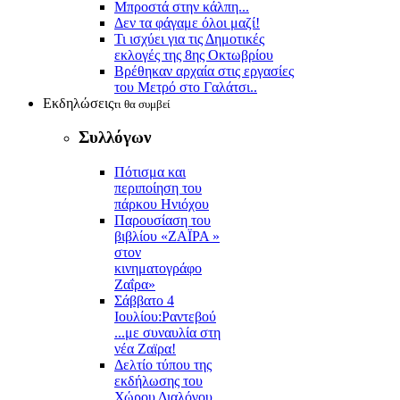
Μπροστά στην κάλπη...
Δεν τα φάγαμε όλοι μαζί!
Τι ισχύει για τις Δημοτικές
εκλογές της 8ης Οκτωβρίου
Βρέθηκαν αρχαία στις εργασίες
του Μετρό στο Γαλάτσι..
Εκδηλώσεις
τι θα συμβεί
Συλλόγων
Πότισμα και
περιποίηση του
πάρκου Ηνιόχου
Παρουσίαση του
βιβλίου «ΖΑΪΡΑ »
στον
κινηματογράφο
Ζαΐρα»
Σάββατο 4
Ιουλίου:Ραντεβού
...με συναυλία στη
νέα Ζαϊρα!
Δελτίο τύπου της
εκδήλωσης του
Χώρου Διαλόγου