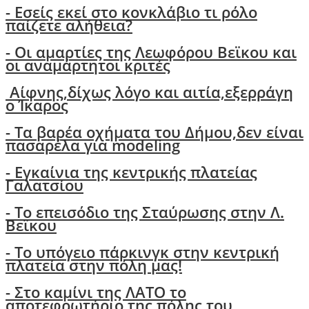
- Εσείς εκεί στο κονκλάβιο τι ρόλο
παίζετε αλήθεια?
-
Οι αμαρτίες της Λεωφόρου Βεϊκου και
οι αναμάρτητοι κριτές
Αίφνης,δίχως λόγο και αιτία,εξερράγη
ο Ίκαρος
- Tα βαρέα οχήματα του Δήμου,δεν είναι
πασαρέλα για modeling
- Εγκαίνια της κεντρικής πλατείας
Γαλατσίου
- Το επεισόδιο της Σταύρωσης στην Λ.
Βεϊκου
- Το υπόγειο πάρκινγκ στην κεντρική
πλατεία στην πόλη μας!
- Στο καμίνι της ΛΑΤΟ το
αποτεφρωτήριο της πόλης του