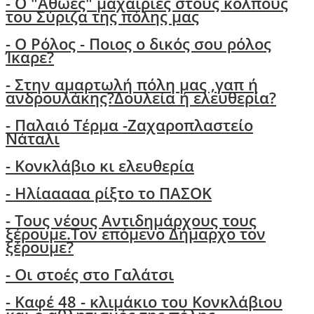
-
Ο "Αθώες" μαχαιριές στους κόλπους
του Σύριζα της πόλης μας
- Ο Ρόλος - Ποιος ο δικός σου ρόλος
Ίκαρε?
- Στην αμαρτωλή πόλη μας ,γαπ ή
ανδρουλάκης?Δουλεία ή ελευθερία?
- Παλαιό Τέρμα -Ζαχαροπλαστείο
Νάταλι
- Κονκλάβιο κι ελευθερία
- Ηλίααααα ρίξτο το ΠΑΣΟΚ
-
Τους νέους Αντιδημάρχους τους
ξέρουμε.Τον επόμενο Δήμαρχο τον
ξέρουμε?
-
Οι στοές στο Γαλάτσι
- Καφέ 48 - κλιμάκιο του Κονκλάβιου