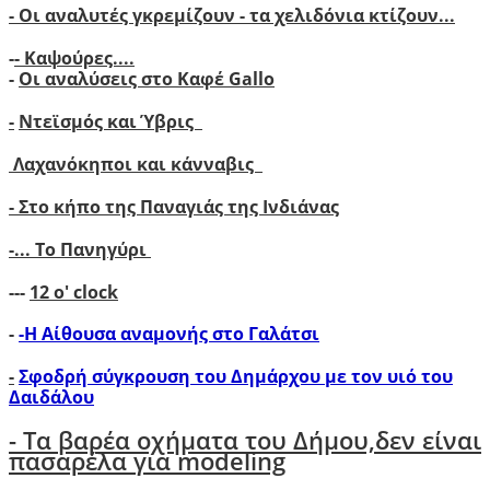
- Οι αναλυτές γκρεμίζουν - τα χελιδόνια κτίζουν..
.
-
- Καψούρες....
-
Οι αναλύσεις στο Καφέ Gallo
-
Ντεϊσμός και Ύβρις
Λαχανόκηποι και κάνναβις
- Στο κήπο της Παναγιάς της Ινδιάνας
-...
Το Πανηγύρι
---
12 ο' clock
-
-Η Αίθουσα αναμονής στο Γαλάτσι
-
Σφοδρή σύγκρουση του Δημάρχου με τον υιό του
Δαιδάλου
- Tα βαρέα οχήματα του Δήμου,δεν είναι
πασαρέλα για modeling