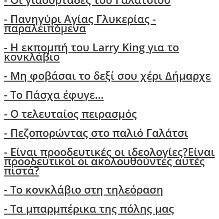
- Πανηγύρι Αγίας Γλυκερίας -
παραλειπόμενα
- Η εκπομπή του Larry King για το
κονκλάβιο
- Μη φοβάσαι το δεξί σου χέρι Δήμαρχε
-
Το Πάσχα έφυγε...
- Ο τελευταίος πειρασμός
- Πεζοπορώντας στο παλιό Γαλάτσι
-
Είναι προοδευτικές οι ιδεολογίες?Είναι
προοδευτικοί οι ακολουθούντες αυτές
πιστά?
- Τo κονκλάβιο στη τηλεόραση
- Τα μπαρμπέρικα της πόλης μας