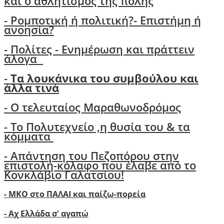
και ο αθλητισμός της πόλης
-
Ρομποτική ή πολιτική?- Επιστήμη ή
ανοησία?
-
Πολίτες - Ενημέρωση και πράττειν
άλογα
-
Τα λουκάνικα του συμβούλου και
άλλα τινά
- Ο τελευταίος Μαραθωνοδρόμος
- Το Πολυτεχνείο ,η θυσία του & τα
κόμματα
- Απάντηση του Πεζοπόρου στην
επιστολή-κόλαφο που έλαβε από το
Κονκλάβιο Γαλατσίου!
- ΜΚΟ στο ΠΑΛΑΙ και παίζω-πορεία
- Αχ Ελλάδα σ' αγαπώ