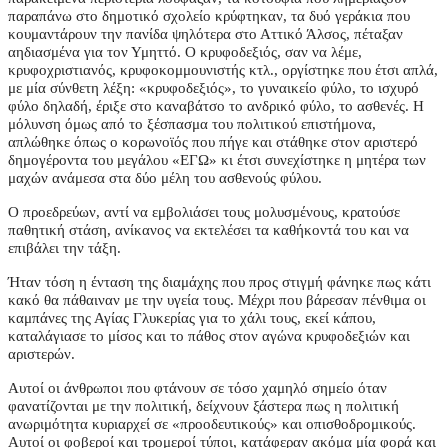
παραπάνω στο δημοτικό σχολείο κρύφτηκαν, τα δυό γεράκια που
κουμαντάρουν την πανίδα ψηλότερα στο Αττικό Άλσος, πέταξαν
αηδιασμένα για τον Υμηττό. Ο κρυφοδεξιός, σαν να λέμε,
κρυφοχριστιανός, κρυφοκομμουνιστής κτλ., οργίστηκε που έτσι απλά,
με μία σύνθετη λέξη: «κρυφοδεξιός», το γυναικείο φύλο, το ισχυρό
φύλο δηλαδή, έριξε στο καναβάτσο το ανδρικό φύλο, το ασθενές. Η
μόλυνση όμως από το ξέσπασμα του πολιτικού επιστήμονα,
απλώθηκε όπως ο κορωνοϊός που πήγε και στάθηκε στον αριστερό
δημογέροντα του μεγάλου «ΕΓΩ» κι έτσι συνεχίστηκε η μητέρα των
μαχών ανάμεσα στα δύο μέλη του ασθενούς φύλου.
Ο προεδρεύων, αντί να εμβολιάσει τους μολυσμένους, κρατούσε
παθητική στάση, ανίκανος να εκτελέσει τα καθήκοντά του και να
επιβάλει την τάξη.
Ήταν τόση η ένταση της διαμάχης που προς στιγμή φάνηκε πως κάτι
κακό θα πάθαιναν με την υγεία τους. Μέχρι που βάρεσαν πένθιμα οι
καμπάνες της Αγίας Γλυκερίας για το χάλι τους, εκεί κάπου,
καταλάγιασε το μίσος και το πάθος στον αγώνα κρυφοδεξιών και
αριστερών.
Αυτοί οι άνθρωποι που φτάνουν σε τόσο χαμηλό σημείο όταν
φανατίζονται με την πολιτική, δείχνουν ξάστερα πως η πολιτική
ανωριμότητα κυριαρχεί σε «προοδευτικούς» και οπισθοδρομικούς.
Αυτοί οι φοβεροί και τρομεροί τύποι, κατάφεραν ακόμα μία φορά και