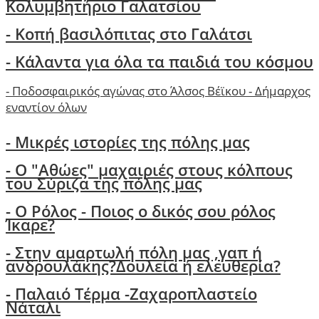
Κολυμβητήριο Γαλατσίου
- Κοπή βασιλόπιτας στο Γαλάτσι
-
Κάλαντα για όλα τα παιδιά του κόσμου
-
Ποδοσφαιρικός αγώνας στο Άλσος Βέϊκου - Δήμαρχος
εναντίον όλων
- Μικρές ιστορίες της πόλης μας
-
Ο "Αθώες" μαχαιριές στους κόλπους
του Σύριζα της πόλης μας
- Ο Ρόλος - Ποιος ο δικός σου ρόλος
Ίκαρε?
- Στην αμαρτωλή πόλη μας ,γαπ ή
ανδρουλάκης?Δουλεία ή ελευθερία?
- Παλαιό Τέρμα -Ζαχαροπλαστείο
Νάταλι