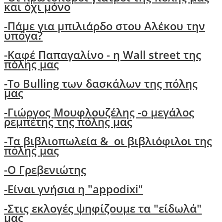
και όχι μόνο
-
Πάμε για μπιλιάρδο στου Αλέκου την
υπόγα?
-
Καφέ Παπαγαλίνο - η Wall street της
πόλης μας
-Το Bulling των δασκάλων της πόλης
μας
-
Γιώργος Μουφλουζέλης -ο μεγάλος
ρεμπέτης της πόλης μας
-
Τα βιβλιοπωλεία & οι βιβλιόφιλοι της
πόλης μας
-O Γρεβενιώτης
-Είναι γνήσια η "appodixi"
-Στις εκλογές ψηφίζουμε τα "είδωλά"
μας