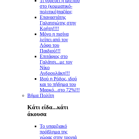
Τι γυρεύει η αλεπού
στο (κομματικό-
πολιτικό)παζάρι;
Επαναστάτης
Γαλατσιώτης στην
Κρήτη!!!!
Μόνο η πισίνα
λείπει από τον
Λόφο του
Παιδιού!!!
Επιτάφιος στο
Γαλάτσι...με τον
Νίκο
Ανδρουλάκη!!!
Ιδού η Ρόδος, ιδού
και το πήδημα του
Μαρκό...στο 72%!!!
Βήμα Πολίτη
Κάτι είδα...κάτι
άκουσα
Το υπαρξιακό
πρόβλημα της
χώρας στην τροχιά