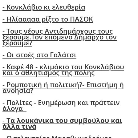
- Κονκλάβιο κι ελευθερία
- Ηλίααααα ρίξτο το ΠΑΣΟΚ
-
Τους νέους Αντιδημάρχους τους
ξέρουμε.Τον επόμενο Δήμαρχο τον
ξέρουμε?
-
Οι στοές στο Γαλάτσι
- Καφέ 48 - κλιμάκιο του Κονκλάβιου
και ο αθλητισμός της πόλης
-
Ρομποτική ή πολιτική?- Επιστήμη ή
ανοησία?
-
Πολίτες - Ενημέρωση και πράττειν
άλογα
-
Τα λουκάνικα του συμβούλου και
άλλα τινά