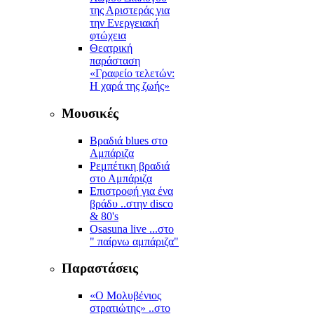
της Αριστεράς για
την Ενεργειακή
φτώχεια
Θεατρική
παράσταση
«Γραφείο τελετών:
Η χαρά της ζωής»
Μουσικές
Βραδιά blues στο
Αμπάριζα
Ρεμπέτικη βραδιά
στο Αμπάριζα
Επιστροφή για ένα
βράδυ ..στην disco
& 80's
Osasuna live ...στο
" παίρνω αμπάριζα"
Παραστάσεις
«Ο Μολυβένιος
στρατιώτης» ..στο