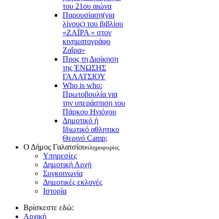
του 21ου αιώνα
Παρουσίαση(για
λίγους) του βιβλίου
«ΖΑΪΡΑ » στον
κινηματογράφο
Ζαΐρα»
Προς τη Διοίκηση
της ΈΝΩΣΗΣ
ΓΑΛΑΤΣΙΟΥ
Who is who:
Πρωτοβουλία για
την υπεράσπιση του
Πάρκου Ηνιόχου
Δημοτικό ή
Ιδιωτικό αθλητικο
Θερινό Camp;
Ο Δήμος Γαλατσίου
πληροφορίες
Υπηρεσίες
Δημοτική Αρχή
Συγκοινωνία
Δημοτικές εκλογές
Ιστορία
Βρίσκεστε εδώ:
Αρχική