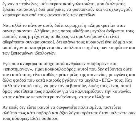
έγιναν ο περίγελως κάθε περαστικού γαλατσιώτη, που έκπληκτος
έβλεπε και άκουγε δυό μεσήλικες να φωνασκούν και να οχλαγωγούν
χειρότερα και από τους φανατικούς των γηπέδων.
Ναι, αλλά το κάνουν αυτό, διότι κυριαρχεί η «Δημοκρατία» όταν
συνευρίσκονται. Αλήθεια, πως παραμυθιάζουν μεγάλοι άνθρωποι τους
εαυτούς τους μη έχοντας το θάρρος να ομολογήσουν ότι είναι
αθεράπευτα συγκρουσιακοί, ότι επάνω τους κυριαρχεί ένα κόμμα και
αυτοί άγονται και φέρονται σαν απόλυτοι υπηρέτες των κομμάτων και
των ξεπεσμένων ιδεολογιών.
Εγώ που αναφέρω τα αίσχη αυτά ανθρώπων «σοβαρών» και
«επιστημόνων», είμαι κουκουλοφόρος, αυτοί που δεν σέβονται ούτε
τον εαυτό τους, είναι καθώς πρέπει μέλη της κοινωνίας, με αγώνες και
άλλα φαιδρά που κατά καιρούς βγάζουν τα μεγάλα «ΕΓΩ» τους. Και
καλά τον εαυτό τους, να μην τον σεβαστούν, δικός τους είναι, αυτοί
όμως υποτίθεται πως παλεύουν για να καλυτερεύσουν την κοινωνία,
να την κάνουν περισσότερο ανθρώπινη, να την αλλάξουν.
Αν εσείς δεν είστε ικανοί να διαφωνείτε πολιτισμένα, πιστεύετε
αλήθεια πως κάτι σοβαρό και άξιο λόγου πράττετε όταν μαλώνετε σαν
τους κόκορες; Είστε σοβαροί;