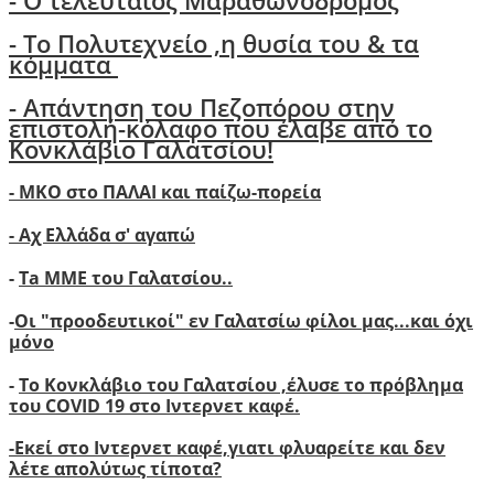
- Ο τελευταίος Μαραθωνοδρόμος
- Το Πολυτεχνείο ,η θυσία του & τα
κόμματα
- Απάντηση του Πεζοπόρου στην
επιστολή-κόλαφο που έλαβε από το
Κονκλάβιο Γαλατσίου!
- ΜΚΟ στο ΠΑΛΑΙ και παίζω-πορεία
- Αχ Ελλάδα σ' αγαπώ
-
Ta ΜΜΕ του Γαλατσίου..
-
Οι "προοδευτικοί" εν Γαλατσίω φίλοι μας...και όχι
μόνο
-
Το Κονκλάβιο του Γαλατσίου ,έλυσε το πρόβλημα
του COVID 19 στο Ιντερνετ καφέ.
-
Ε
κεί στο Ιντερνετ καφέ,γιατι φλυαρείτε και δεν
λέτε απολύτως τίποτα?