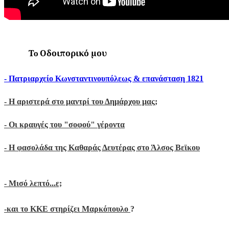
Τo Οδοιπορικό μου
- Πατριαρχείο Κωνσταντινουπόλεως & επανάσταση 1821
-
Η αριστερά στο μαντρί του Δημάρχου μας;
- Οι κραυγές του "σοφού" γέροντα
- Η φασολάδα της Καθαράς Δευτέρας στο Άλσος Βεϊκου
- Μ
ισό λεπτό...ε;
-
και το ΚΚΕ στηρίζει Μαρκόπουλο
?