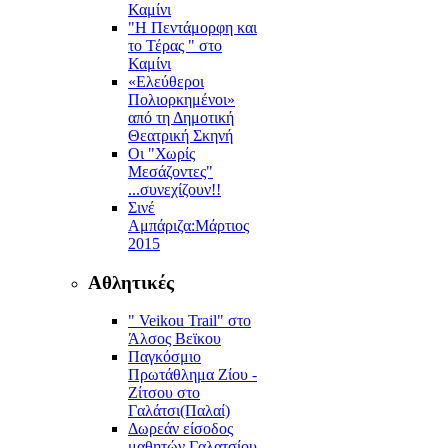
Καμίνι
"Η Πεντάμορφη και
το Τέρας " στο
Καμίνι
«Ελεύθεροι
Πολιορκημένοι»
από τη Δημοτική
Θεατρική Σκηνή
Οι "Χωρίς
Μεσάζοντες"
...συνεχίζουν!!
Σινέ
Αμπάριζα:Mάρτιος
2015
Αθλητικές
" Veikou Trail" στο
Άλσος Βεϊκου
Παγκόσμιο
Πρωτάθλημα Ζίου -
Ζίτσου στο
Γαλάτσι(Παλαί)
Δωρεάν είσοδος
μαθητών Γαλατσίου