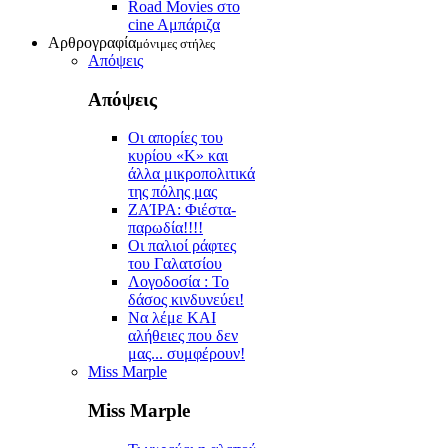
Road Movies στο
cine Aμπάριζα
Αρθρογραφία
μόνιμες στήλες
Απόψεις
Απόψεις
Οι απορίες του
κυρίου «Κ» και
άλλα μικροπολιτικά
της πόλης μας
ZAΊΡΑ: Φιέστα-
παρωδία!!!!
Οι παλιοί ράφτες
του Γαλατσίου
Λογοδοσία : Το
δάσος κινδυνεύει!
Να λέμε ΚΑΙ
αλήθειες που δεν
μας... συμφέρουν!
Miss Marple
Miss Marple