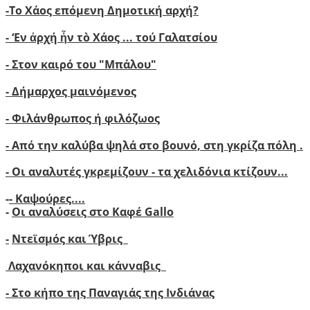
-
Το Χάος επόμενη Δημοτική αρχή?
-
‘
Εν ἀρχή ἦν τὸ Χάος ... τού Γαλατσίου
-
Στον καιρό του "Μπάλου"
- Δήμαρχος μαινόμενος
- Φιλάνθρωπος ή φιλόζωος
- Από την καλύβα ψηλά στο βουνό, στη γκρίζα πόλη .
- Οι αναλυτές γκρεμίζουν - τα χελιδόνια κτίζουν..
.
-
- Καψούρες....
-
Οι αναλύσεις στο Καφέ Gallo
-
Ντεϊσμός και Ύβρις
Λαχανόκηποι και κάνναβις
- Στο κήπο της Παναγιάς της Ινδιάνας