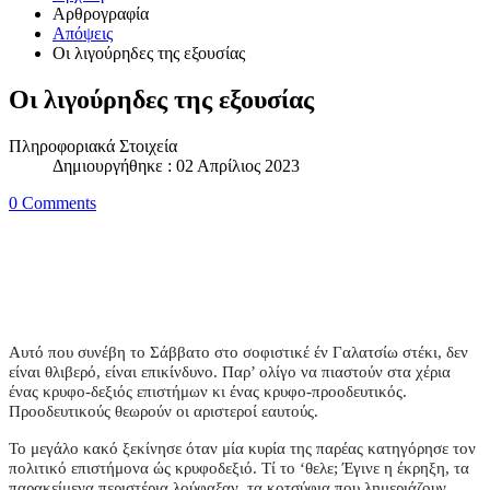
Αρθρογραφία
Απόψεις
Οι λιγούρηδες της εξουσίας
Οι λιγούρηδες της εξουσίας
Πληροφοριακά Στοιχεία
Δημιουργήθηκε : 02 Απρίλιος 2023
0 Comments
Αυτό που συνέβη το Σάββατο στο σοφιστικέ έν Γαλατσίω στέκι, δεν
είναι θλιβερό, είναι επικίνδυνο. Παρ’ ολίγο να πιαστούν στα χέρια
ένας κρυφο-δεξιός επιστήμων κι ένας κρυφο-προοδευτικός.
Προοδευτικούς θεωρούν οι αριστεροί εαυτούς.
Το μεγάλο κακό ξεκίνησε όταν μία κυρία της παρέας κατηγόρησε τον
πολιτικό επιστήμονα ώς κρυφοδεξιό. Τί το ‘θελε; Έγινε η έκρηξη, τα
παρακείμενα περιστέρια λούφαξαν, τα κοτσύφια που λημεριάζουν