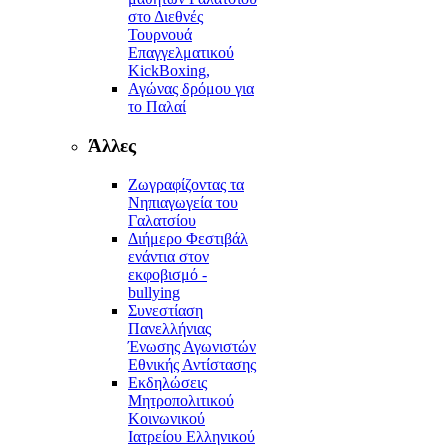
στο Διεθνές
Τουρνουά
Επαγγελματικού
KickBoxing,
Αγώνας δρόμου για
το Παλαί
Άλλες
Ζωγραφίζοντας τα
Νηπιαγωγεία του
Γαλατσίου
Διήμερο Φεστιβάλ
ενάντια στον
εκφοβισμό -
bullying
Συνεστίαση
Πανελλήνιας
Ένωσης Αγωνιστών
Εθνικής Αντίστασης
Εκδηλώσεις
Μητροπολιτικού
Κοινωνικού
Ιατρείου Ελληνικού