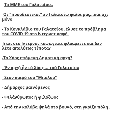
-
Ta ΜΜΕ του Γαλατσίου..
-
Οι "προοδευτικοί" εν Γαλατσίω φίλοι μας...και όχι
μόνο
-
Το Κονκλάβιο του Γαλατσίου ,έλυσε το πρόβλημα
του COVID 19 στο Ιντερνετ καφέ.
-
Ε
κεί στο Ιντερνετ καφέ,γιατι φλυαρείτε και δεν
λέτε απολύτως τίποτα?
-
Το Χάος επόμενη Δημοτική αρχή?
-
‘
Εν ἀρχή ἦν τὸ Χάος ... τού Γαλατσίου
-
Στον καιρό του "Μπάλου"
- Δήμαρχος μαινόμενος
- Φιλάνθρωπος ή φιλόζωος
- Από την καλύβα ψηλά στο βουνό, στη γκρίζα πόλη .