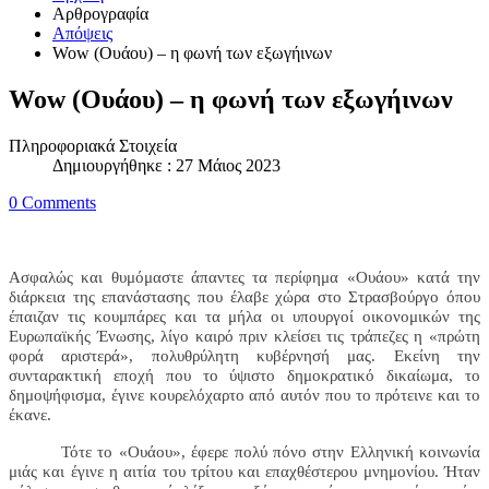
Αρθρογραφία
Απόψεις
Wow (Ουάου) – η φωνή των εξωγήινων
Wow (Ουάου) – η φωνή των εξωγήινων
Πληροφοριακά Στοιχεία
Δημιουργήθηκε : 27 Μάιος 2023
0 Comments
Ασφαλώς και θυμόμαστε άπαντες τα περίφημα «Ουάου» κατά την
διάρκεια της επανάστασης που έλαβε χώρα στο Στρασβούργο όπου
έπαιζαν τις κουμπάρες και τα μήλα οι υπουργοί οικονομικών της
Ευρωπαϊκής Ένωσης, λίγο καιρό πριν κλείσει τις τράπεζες η «πρώτη
φορά αριστερά», πολυθρύλητη κυβέρνησή μας. Εκείνη την
συνταρακτική εποχή που το ύψιστο δημοκρατικό δικαίωμα, το
δημοψήφισμα, έγινε κουρελόχαρτο από αυτόν που το πρότεινε και το
έκανε.
Τότε το «Ουάου», έφερε πολύ πόνο στην Ελληνική κοινωνία
μιάς και έγινε η αιτία του τρίτου και επαχθέστερου μνημονίου. Ήταν