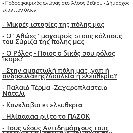
-
Ποδοσφαιρικός αγώνας στο Άλσος Βέϊκου - Δήμαρχος
εναντίον όλων
- Μικρές ιστορίες της πόλης μας
-
Ο "Αθώες" μαχαιριές στους κόλπους
του Σύριζα της πόλης μας
- Ο Ρόλος - Ποιος ο δικός σου ρόλος
Ίκαρε?
- Στην αμαρτωλή πόλη μας ,γαπ ή
ανδρουλάκης?Δουλεία ή ελευθερία?
- Παλαιό Τέρμα -Ζαχαροπλαστείο
Νάταλι
- Κονκλάβιο κι ελευθερία
- Ηλίααααα ρίξτο το ΠΑΣΟΚ
-
Τους νέους Αντιδημάρχους τους