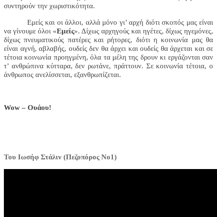
συντηρούν την χωριστικότητα.
Εμείς και οι άλλοι, αλλά μόνο γι’ αρχή διότι σκοπός μας είναι
να γίνουμε όλοι «
Εμείς
». Δίχως αρχηγούς και ηγέτες, δίχως ηγεμόνες,
δίχως πνευματικούς πατέρες και ρήτορες, διότι η κοινωνία μας θα
είναι αγνή, αβλαβής, ουδείς δεν θα άρχει και ουδείς θα άρχεται και σε
τέτοια κοινωνία προηγμένη, όλα τα μέλη της δρουν κι εργάζονται σαν
τ’ ανθρώπινα κύτταρα, δεν ρωτάνε, πράττουν. Σε κοινωνία τέτοια, ο
άνθρωπος ανελίσσεται, εξανθρωπίζεται.
Wow –
Ουάου!
Toυ Ιωσήφ Στάλιν (Πεζοπόρος Νο1)