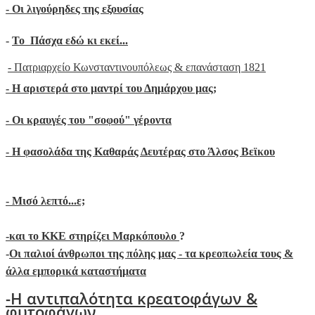
- Oι λιγούρηδες της εξουσίας
-
Το Πάσχα εδώ κι εκεί...
- Πατριαρχείο Κωνσταντινουπόλεως & επανάσταση 1821
-
Η αριστερά στο μαντρί του Δημάρχου μας;
- Οι κραυγές του "σοφού" γέροντα
- Η φασολάδα της Καθαράς Δευτέρας στο Άλσος Βεϊκου
- Μ
ισό λεπτό...ε;
-
και το ΚΚΕ στηρίζει Μαρκόπουλο
?
-
Οι παλιοί άνθρωποι της πόλης μας - τα κρεοπωλεία τους &
άλλα εμπορικά καταστήματα
-Η αντιπαλότητα κρεατοφάγων &
φυτοφάγων