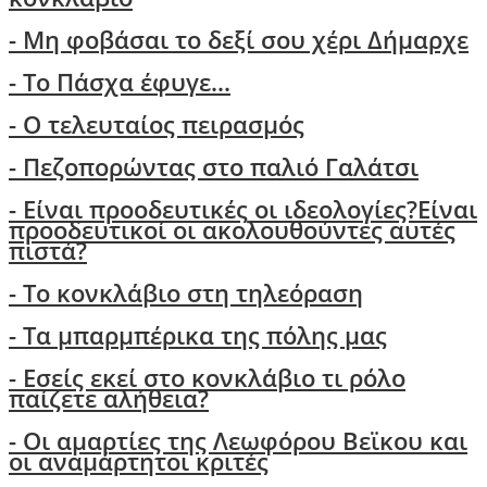
- Μη φοβάσαι το δεξί σου χέρι Δήμαρχε
-
Το Πάσχα έφυγε...
- Ο τελευταίος πειρασμός
- Πεζοπορώντας στο παλιό Γαλάτσι
-
Είναι προοδευτικές οι ιδεολογίες?Είναι
προοδευτικοί οι ακολουθούντες αυτές
πιστά?
- Τo κονκλάβιο στη τηλεόραση
- Τα μπαρμπέρικα της πόλης μας
- Εσείς εκεί στο κονκλάβιο τι ρόλο
παίζετε αλήθεια?
-
Οι αμαρτίες της Λεωφόρου Βεϊκου και
οι αναμάρτητοι κριτές