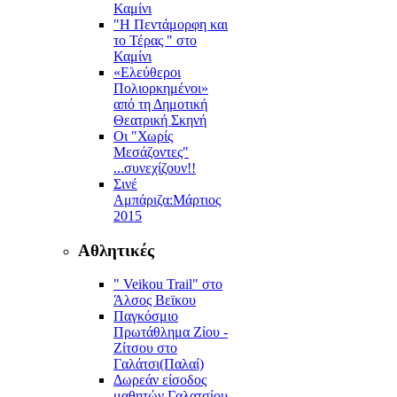
Καμίνι
"Η Πεντάμορφη και
το Τέρας " στο
Καμίνι
«Ελεύθεροι
Πολιορκημένοι»
από τη Δημοτική
Θεατρική Σκηνή
Οι "Χωρίς
Μεσάζοντες"
...συνεχίζουν!!
Σινέ
Αμπάριζα:Mάρτιος
2015
Αθλητικές
" Veikou Trail" στο
Άλσος Βεϊκου
Παγκόσμιο
Πρωτάθλημα Ζίου -
Ζίτσου στο
Γαλάτσι(Παλαί)
Δωρεάν είσοδος
μαθητών Γαλατσίου