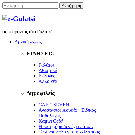
Αναζήτηση
σερφάροντας στο Γαλάτσι
Αρχική
ειδήσεις
ΕΙΔΗΣΕΙΣ
Γαλάτσι
Αθλητικά
Εκλογές
Άλλα νέα
Δημοφιλείς
CAFE' SEVEN
Αναστάσιος Λουκάς - Ειδικός
Παθολόγος
Kαμίνι Cafe'
Η κατηφόρα δεν έχει πάτο...
Τα δίνουν όλα για τη χλίδα τους