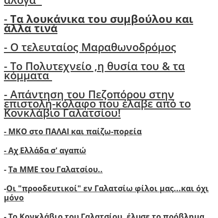
-
Τα λουκάνικα του συμβούλου και
άλλα τινά
- Ο τελευταίος Μαραθωνοδρόμος
- Το Πολυτεχνείο ,η θυσία του & τα
κόμματα
- Απάντηση του Πεζοπόρου στην
επιστολή-κόλαφο που έλαβε από το
Κονκλάβιο Γαλατσίου!
- ΜΚΟ στο ΠΑΛΑΙ και παίζω-πορεία
- Αχ Ελλάδα σ' αγαπώ
-
Ta ΜΜΕ του Γαλατσίου..
-
Οι "προοδευτικοί" εν Γαλατσίω φίλοι μας...και όχι
μόνο
-
Το Κονκλάβιο του Γαλατσίου ,έλυσε το πρόβλημα