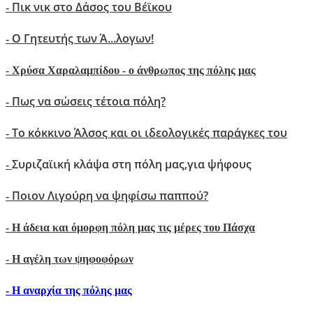
Πικ νικ στο Δάσος του Βέϊκου
-
Ο Γητευτής των Ά...λογων!
-
-
Xρύσα Χαραλαμπίδου - ο άνθρωπος της πόλης μας
Πως να σώσεις τέτοια πόλη?
-
Το κόκκινο Άλσος και οι ιδεολογικές παράγκες του
-
Συριζαϊική κλάψα στη πόλη μας,για ψήφους
-
Ποιον Λιγούρη να ψηφίσω παππού?
-
- Η άδεια και όμορφη πόλη μας τις μέρες του Πάσχα
-
Η αγέλη των ψηφοφόρων
- H αναρχία της πόλης μας