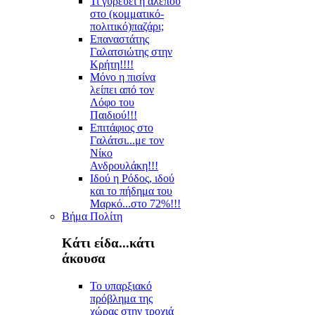
Τι γυρεύει η αλεπού
στο (κομματικό-
πολιτικό)παζάρι;
Επαναστάτης
Γαλατσιώτης στην
Κρήτη!!!!
Μόνο η πισίνα
λείπει από τον
Λόφο του
Παιδιού!!!
Επιτάφιος στο
Γαλάτσι...με τον
Νίκο
Ανδρουλάκη!!!
Ιδού η Ρόδος, ιδού
και το πήδημα του
Μαρκό...στο 72%!!!
Βήμα Πολίτη
Κάτι είδα...κάτι
άκουσα
Το υπαρξιακό
πρόβλημα της
χώρας στην τροχιά