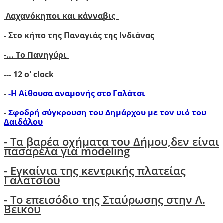
Λαχανόκηποι και κάνναβις
- Στο κήπο της Παναγιάς της Ινδιάνας
-...
Το Πανηγύρι
---
12 ο' clock
-
-Η Αίθουσα αναμονής στο Γαλάτσι
-
Σφοδρή σύγκρουση του Δημάρχου με τον υιό του
Δαιδάλου
- Tα βαρέα οχήματα του Δήμου,δεν είναι
πασαρέλα για modeling
- Εγκαίνια της κεντρικής πλατείας
Γαλατσίου
- Το επεισόδιο της Σταύρωσης στην Λ.
Βεϊκου