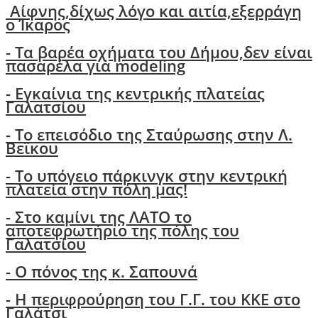
Αίφνης,δίχως λόγο και αιτία,εξερράγη
ο Ίκαρος
- Tα βαρέα οχήματα του Δήμου,δεν είναι
πασαρέλα για modeling
- Εγκαίνια της κεντρικής πλατείας
Γαλατσίου
- Το επεισόδιο της Σταύρωσης στην Λ.
Βεϊκου
- Το υπόγειο πάρκινγκ στην κεντρική
πλατεία στην πόλη μας!
- Στο καμίνι της ΛΑΤΟ το
αποτεφρωτήριο της πόλης του
Γαλατσίου
-
Ο πόνος της κ. Σαπουνά
-
H περιφρούρηση του Γ.Γ. του ΚΚΕ στο
Γαλάτσι