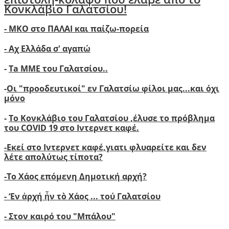
Κονκλάβιο Γαλατσίου!
- ΜΚΟ στο ΠΑΛΑΙ και παίζω-πορεία
- Αχ Ελλάδα σ' αγαπώ
-
Ta ΜΜΕ του Γαλατσίου..
-
Οι "προοδευτικοί" εν Γαλατσίω φίλοι μας...και όχι
μόνο
-
Το Κονκλάβιο του Γαλατσίου ,έλυσε το πρόβλημα
του COVID 19 στο Ιντερνετ καφέ.
-
Ε
κεί στο Ιντερνετ καφέ,γιατι φλυαρείτε και δεν
λέτε απολύτως τίποτα?
-
Το Χάος επόμενη Δημοτική αρχή?
-
‘
Εν ἀρχή ἦν τὸ Χάος ... τού Γαλατσίου
-
Στον καιρό του "Μπάλου"