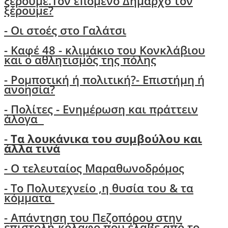
ξέρουμε.Τον επόμενο Δήμαρχο τον
ξέρουμε?
-
Οι στοές στο Γαλάτσι
- Καφέ 48 - κλιμάκιο του Κονκλάβιου
και ο αθλητισμός της πόλης
-
Ρομποτική ή πολιτική?- Επιστήμη ή
ανοησία?
-
Πολίτες - Ενημέρωση και πράττειν
άλογα
-
Τα λουκάνικα του συμβούλου και
άλλα τινά
- Ο τελευταίος Μαραθωνοδρόμος
- Το Πολυτεχνείο ,η θυσία του & τα
κόμματα
- Απάντηση του Πεζοπόρου στην
επιστολή-κόλαφο που έλαβε από το