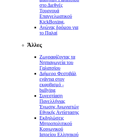
στο Διεθνές
Τουρνουά
Επαγγελματικού
KickBoxing,
Αγώνας δρόμου για
το Παλαί
Άλλες
Ζωγραφίζοντας τα
Νηπιαγωγεία του
Γαλατσίου
Διήμερο Φεστιβάλ
ενάντια στον
εκφοβισμό -
bullying
Συνεστίαση
Πανελλήνιας
Ένωσης Αγωνιστών
Εθνικής Αντίστασης
Εκδηλώσεις
Μητροπολιτικού
Κοινωνικού
Ιατρείου Ελληνικού