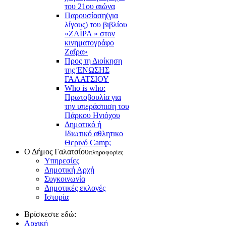
του 21ου αιώνα
Παρουσίαση(για
λίγους) του βιβλίου
«ΖΑΪΡΑ » στον
κινηματογράφο
Ζαΐρα»
Προς τη Διοίκηση
της ΈΝΩΣΗΣ
ΓΑΛΑΤΣΙΟΥ
Who is who:
Πρωτοβουλία για
την υπεράσπιση του
Πάρκου Ηνιόχου
Δημοτικό ή
Ιδιωτικό αθλητικο
Θερινό Camp;
Ο Δήμος Γαλατσίου
πληροφορίες
Υπηρεσίες
Δημοτική Αρχή
Συγκοινωνία
Δημοτικές εκλογές
Ιστορία
Βρίσκεστε εδώ:
Αρχική