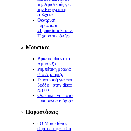
της Αριστεράς για
την Ενεργειακή
φτώχεια
Θεατρική
παράσταση
«Γραφείο τελετών:
Η χαρά της ζωής»
Μουσικές
Βραδιά blues στο
Αμπάριζα
Ρεμπέτικη βραδιά
στο Αμπάριζα
Επιστροφή για ένα
βράδυ ..στην disco
& 80's
Osasuna live ...στο
" παίρνω αμπάριζα"
Παραστάσεις
«Ο Μολυβένιος
στρατιώτης» ..στο