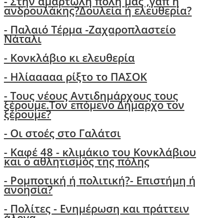
- Στην αμαρτωλή πόλη μας ,γαπ ή
ανδρουλάκης?Δουλεία ή ελευθερία?
- Παλαιό Τέρμα -Ζαχαροπλαστείο
Νάταλι
- Κονκλάβιο κι ελευθερία
- Ηλίααααα ρίξτο το ΠΑΣΟΚ
-
Τους νέους Αντιδημάρχους τους
ξέρουμε.Τον επόμενο Δήμαρχο τον
ξέρουμε?
-
Οι στοές στο Γαλάτσι
- Καφέ 48 - κλιμάκιο του Κονκλάβιου
και ο αθλητισμός της πόλης
-
Ρομποτική ή πολιτική?- Επιστήμη ή
ανοησία?
-
Πολίτες - Ενημέρωση και πράττειν
άλογα