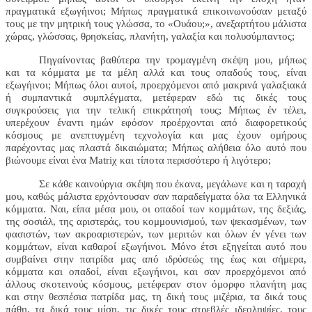
πραγματικά εξωγήινοι; Μήπως πραγματικά επικοινωνούσαν μεταξύ
τους με την μητρική τους γλώσσα, το «Ουάου;», ανεξαρτήτου μάλιστα
χώρας, γλώσσας, θρησκείας, πλανήτη, γαλαξία και πολυσύμπαντος;
Πηγαίνοντας βαθύτερα την τρομαγμένη σκέψη μου, μήπως
και τα κόμματα με τα μέλη αλλά και τους οπαδούς τους, είναι
εξωγήινοι; Μήπως όλοι αυτοί, προερχόμενοι από μακρινά γαλαξιακά
ή συμπαντικά συμπλέγματα, μετέφεραν εδώ τις δικές τους
συγκρούσεις για την τελική επικράτησή τους; Μήπως έν τέλει,
υπερέχουν έναντι ημών εφόσον προέρχονται από διαφορετικούς
κόσμους με ανεπτυγμένη τεχνολογία και μας έχουν ομήρους
παρέχοντας μας πλαστά δικαιώματα; Μήπως αλήθεια όλο αυτό που
βιώνουμε είναι ένα
Matri
χ και τίποτα περισσότερο ή λιγότερο;
Σε κάθε καινούργια σκέψη που έκανα, μεγάλωνε και η ταραχή
μου, καθώς μάλιστα ερχόντουσαν σαν παραδείγματα όλα τα Ελληνικά
κόμματα. Ναι, είπα μέσα μου, οι οπαδοί των κομμάτων, της δεξιάς,
της σοσιάλ, της αριστεράς, του κομμουνισμού, των ψεκασμένων, των
φασιστών, των ακροαριστερών, των μεριτών και όλων έν γένει των
κομμάτων, είναι καθαροί εξωγήινοι. Μόνο έτσι εξηγείται αυτό που
συμβαίνει στην πατρίδα μας από ιδρύσεώς της έως και σήμερα,
κόμματα και οπαδοί, είναι εξωγήινοι, και σαν προερχόμενοι από
άλλους σκοτεινούς κόσμους, μετέφεραν στον όμορφο πλανήτη μας
και στην θεσπέσια πατρίδα μας, τη δική τους μιζέρια, τα δικά τους
πάθη, τα δικά τους μίση, τις δικές τους στρεβλές ιδεοληψίες, τους