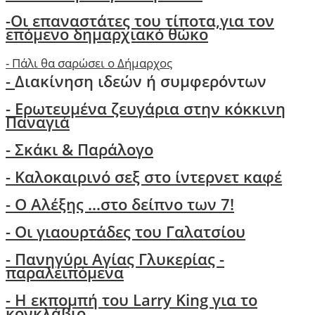
-
Οι επαναστάτες του τίποτα,για τον
επόμενο δημαρχιακό θώκο
-
Πάλι θα σαρώσει ο Δήμαρχος
-
Διακίνηση ιδεών ή συμφερόντων
- Ερωτευμένα ζευγάρια στην κόκκινη
Παναγιά
- Σκάκι & Παράλογο
- Kαλοκαιρινό σεξ στο ίντερνετ καφέ
- Ο Aλέξης ...στο δείπνο των 7!
-
Οι γιαουρτάδες του Γαλατσίου
- Πανηγύρι Αγίας Γλυκερίας -
παραλειπόμενα
- Η εκπομπή του Larry King για το
κονκλάβιο