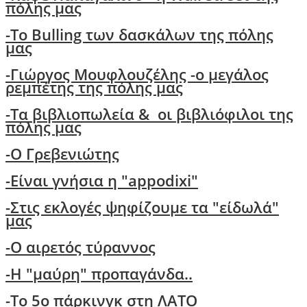
πόλης μας
-Το Bulling των δασκάλων της πόλης
μας
-
Γιώργος Μουφλουζέλης -ο μεγάλος
ρεμπέτης της πόλης μας
-
Τα βιβλιοπωλεία & οι βιβλιόφιλοι της
πόλης μας
-O Γρεβενιώτης
-Είναι γνήσια η "appodixi"
-Στις εκλογές ψηφίζουμε τα "είδωλά"
μας
-Ο αιρετός τύραννος
-H "μαύρη" προπαγάνδα..
-Το 5ο πάρκινγκ στη ΛΑΤΟ