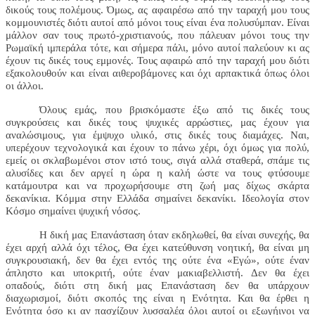
δικούς τους πολέμους. Όμως, ας αφαιρέσω από την ταραχή μου τους
κομμουνιστές διότι αυτοί από μόνοι τους είναι ένα πολυσύμπαν. Είναι
μάλλον σαν τους πρωτό-χριστιανούς, που πάλευαν μόνοι τους την
Ρωμαϊκή ιμπεράλα τότε, και σήμερα πάλι, μόνο αυτοί παλεύουν κι ας
έχουν τις δικές τους εμμονές. Τους αφαιρώ από την ταραχή μου διότι
εξακολουθούν και είναι αιθεροβάμονες και όχι αρπακτικά όπως όλοι
οι άλλοι.
Όλους εμάς, που βρισκόμαστε έξω από τις δικές τους
συγκρούσεις και δικές τους ψυχικές αρρώστιες, μας έχουν για
αναλώσιμους, για έμψυχο υλικό, στις δικές τους διαμάχες. Ναι,
υπερέχουν τεχνολογικά και έχουν το πάνω χέρι, όχι όμως για πολύ,
εμείς οι σκλαβωμένοι στον ιστό τους, σιγά αλλά σταθερά, σπάμε τις
αλυσίδες και δεν αργεί η ώρα η καλή ώστε να τους φτύσουμε
κατάμουτρα και να προχωρήσουμε στη ζωή μας δίχως σκάρτα
δεκανίκια. Κόμμα στην Ελλάδα σημαίνει δεκανίκι. Ιδεολογία στον
Κόσμο σημαίνει ψυχική νόσος.
Η δική μας Επανάσταση όταν εκδηλωθεί, θα είναι συνεχής, θα
έχει αρχή αλλά όχι τέλος, Θα έχει κατεύθυνση νοητική, θα είναι μη
συγκρουσιακή, δεν θα έχει εντός της ούτε ένα «Εγώ», ούτε έναν
άπληστο και υποκριτή, ούτε έναν μακιαβελλιστή. Δεν θα έχει
οπαδούς, διότι στη δική μας Επανάσταση δεν θα υπάρχουν
διαχωρισμοί, διότι σκοπός της είναι η Ενότητα. Και θα έρθει η
Ενότητα όσο κι αν πασχίζουν λυσσαλέα όλοι αυτοί οι εξωγήινοι να