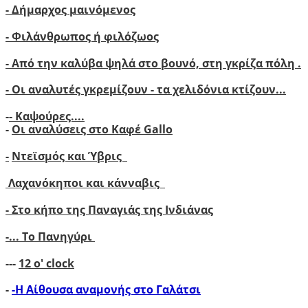
- Δήμαρχος μαινόμενος
- Φιλάνθρωπος ή φιλόζωος
- Από την καλύβα ψηλά στο βουνό, στη γκρίζα πόλη .
- Οι αναλυτές γκρεμίζουν - τα χελιδόνια κτίζουν..
.
-
- Καψούρες....
-
Οι αναλύσεις στο Καφέ Gallo
-
Ντεϊσμός και Ύβρις
Λαχανόκηποι και κάνναβις
- Στο κήπο της Παναγιάς της Ινδιάνας
-...
Το Πανηγύρι
---
12 ο' clock
-
-Η Αίθουσα αναμονής στο Γαλάτσι