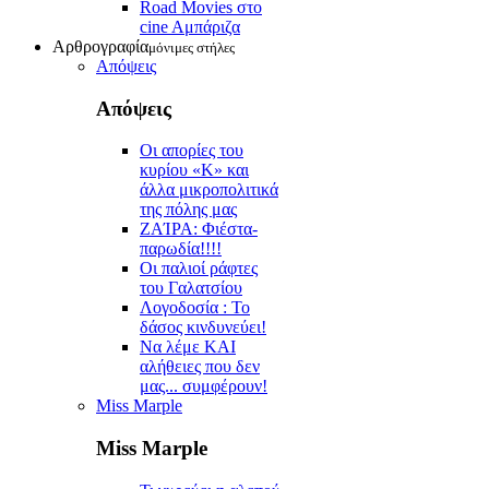
Road Movies στο
cine Aμπάριζα
Αρθρογραφία
μόνιμες στήλες
Απόψεις
Απόψεις
Οι απορίες του
κυρίου «Κ» και
άλλα μικροπολιτικά
της πόλης μας
ZAΊΡΑ: Φιέστα-
παρωδία!!!!
Οι παλιοί ράφτες
του Γαλατσίου
Λογοδοσία : Το
δάσος κινδυνεύει!
Να λέμε ΚΑΙ
αλήθειες που δεν
μας... συμφέρουν!
Miss Marple
Miss Marple