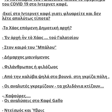
του COVID 19 στο Ιντερνετ καφέ.
-
Ε
κεί στο Ιντερνετ καφέ,γιατι φλυαρείτε και δεν
λέτε απολύτως τίποτα?
-
Το Χάος επόμενη Δημοτική αρχή?
-
‘
Εν ἀρχή ἦν τὸ Χάος ... τού Γαλατσίου
-
Στον καιρό του "Μπάλου"
- Δήμαρχος μαινόμενος
- Φιλάνθρωπος ή φιλόζωος
- Από την καλύβα ψηλά στο βουνό, στη γκρίζα πόλη .
- Οι αναλυτές γκρεμίζουν - τα χελιδόνια κτίζουν..
.
-
- Καψούρες....
-
Οι αναλύσεις στο Καφέ Gallo
-
Ντεϊσμός και Ύβρις