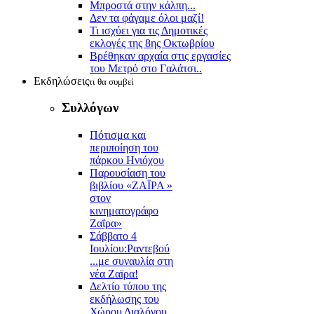
Μπροστά στην κάλπη...
Δεν τα φάγαμε όλοι μαζί!
Τι ισχύει για τις Δημοτικές
εκλογές της 8ης Οκτωβρίου
Βρέθηκαν αρχαία στις εργασίες
του Μετρό στο Γαλάτσι..
Εκδηλώσεις
τι θα συμβεί
Συλλόγων
Πότισμα και
περιποίηση του
πάρκου Ηνιόχου
Παρουσίαση του
βιβλίου «ΖΑΪΡΑ »
στον
κινηματογράφο
Ζαΐρα»
Σάββατο 4
Ιουλίου:Ραντεβού
...με συναυλία στη
νέα Ζαϊρα!
Δελτίο τύπου της
εκδήλωσης του
Χώρου Διαλόγου