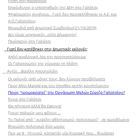
Ροπή στη παραξενιά;
Επικίνδυνος ο υποσταθμός της ΔΕΗ στο Γαλάτσι;
Ψηφίσματος συνέχεια... Γιατί δεν προσκλήθηκαν οι Α.Ε. και
Α.Ο.Γαλατσίου;
Μυρωδιά από Δημοτικό Συμβούλιο(21/10/2019)
Δεν είμαι μηχανικός...ούτε Δήμαρχος!
Περίπατος στο Γαλάτσι
Γιατί δεν κατέβηκες στις Δημοτικές εκλογές;
Απλή αναλογική..Να την προστατεύσουμε
Οι Γαλατσιώτες της γύρισαν τη πλάτη
Αντίο....Βασίλη Αποστολίδη
Oι εκλογές από μόνες τους..δεν λύνουν προβλήματα
Προς Miss Μarple και τον όπισθεν αυτής κρυπτόμενον
Ποιος "τρομοκρατεί" την Οργάνωση Μελών Σύριζα Γαλατσίου?
Έγινε στο Γαλάτσι
Θα πήγαινα,αλλά θα έφευγα!
Σ
τους παλιούς μου φίλους....
To Παλαί από " κυψέλη αθλητισμού- πολιτισμού" , σε αμοιβόμενο
θηριώδη πολιτισμό δύο ωρών
Πως με 8 - 10 ευρώ κατακτάς μία Κυριακή που... θυμάσαι!