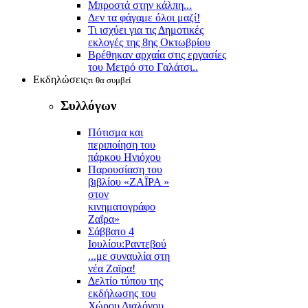
Μπροστά στην κάλπη...
Δεν τα φάγαμε όλοι μαζί!
Τι ισχύει για τις Δημοτικές
εκλογές της 8ης Οκτωβρίου
Βρέθηκαν αρχαία στις εργασίες
του Μετρό στο Γαλάτσι..
Εκδηλώσεις
τι θα συμβεί
Συλλόγων
Πότισμα και
περιποίηση του
πάρκου Ηνιόχου
Παρουσίαση του
βιβλίου «ΖΑΪΡΑ »
στον
κινηματογράφο
Ζαΐρα»
Σάββατο 4
Ιουλίου:Ραντεβού
...με συναυλία στη
νέα Ζαϊρα!
Δελτίο τύπου της
εκδήλωσης του
Χώρου Διαλόγου