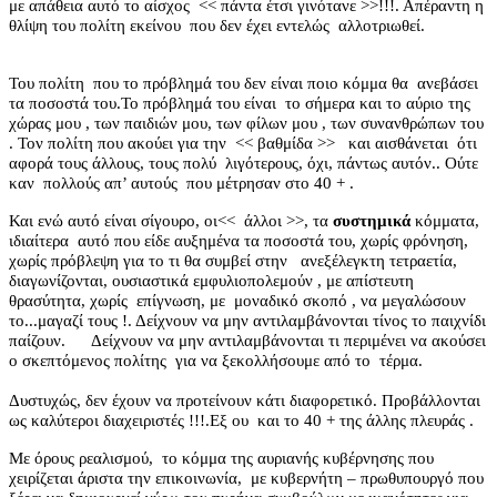
με απάθεια αυτό το αίσχος
<< πάντα έτσι γινότανε >>!!!. Απέραντη η
θλίψη του πολίτη εκείνου
που δεν έχει εντελώς
αλλοτριωθεί.
Του πολίτη
που το πρόβλημά του δεν είναι ποιο κόμμα θα
ανεβάσει
τα ποσοστά του.Το πρόβλημά του είναι
το σήμερα και το αύριο της
χώρας μου , των παιδιών μου, των φίλων μου , των συνανθρώπων του
. Τον πολίτη που ακούει για την
<< βαθμίδα >>
και αισθάνεται
ότι
αφορά τους άλλους, τους πολύ
λιγότερους, όχι, πάντως αυτόν.. Ούτε
καν
πολλούς απ’ αυτούς
που μέτρησαν στο 40 + .
Και ενώ αυτό είναι σίγουρο, οι<<
άλλοι >>, τα
συστημικά
κόμματα,
ιδιαίτερα
αυτό που είδε αυξημένα τα ποσοστά του, χωρίς φρόνηση,
χωρίς πρόβλεψη για το τι θα συμβεί στην
ανεξέλεγκτη τετραετία,
διαγωνίζονται, ουσιαστικά εμφυλιοπολεμούν , με απίστευτη
θρασύτητα, χωρίς
επίγνωση, με
μοναδικό σκοπό , να μεγαλώσουν
το...μαγαζί τους !. Δείχνουν να μην αντιλαμβάνονται τίνος το παιχνίδι
παίζουν.
Δείχνουν να μην αντιλαμβάνονται τι περιμένει να ακούσει
ο σκεπτόμενος πολίτης
για να ξεκολλήσουμε από το
τέρμα.
Δυστυχώς, δεν έχουν να προτείνουν κάτι διαφορετικό. Προβάλλονται
ως καλύτεροι διαχειριστές !!!.Εξ ου
και το 40 + της άλλης πλευράς .
Με όρους ρεαλισμού,
το κόμμα της αυριανής κυβέρνησης που
χειρίζεται άριστα την επικοινωνία,
με κυβερνήτη – πρωθυπουργό που