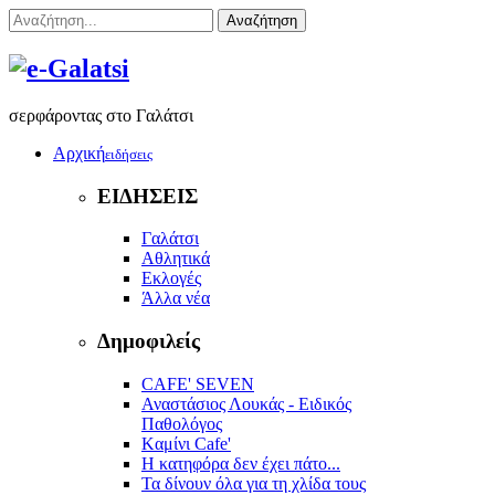
Αναζήτηση
σερφάροντας στο Γαλάτσι
Αρχική
ειδήσεις
ΕΙΔΗΣΕΙΣ
Γαλάτσι
Αθλητικά
Εκλογές
Άλλα νέα
Δημοφιλείς
CAFE' SEVEN
Αναστάσιος Λουκάς - Ειδικός
Παθολόγος
Kαμίνι Cafe'
Η κατηφόρα δεν έχει πάτο...
Τα δίνουν όλα για τη χλίδα τους