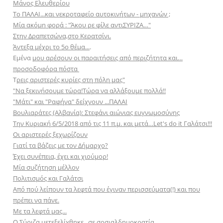
Μάνος Ελευθερίου
Το ΠΑΛΑΙ...και νεκροταφείο αυτοκινήτων - μηχανών ;
Μία ακόμη φορά : "Άκου ρε φίλε αντιΣΥΡΙΖA…"
Στην Δραπετσώνα,στο Κερατσίνι.
Άντεξα μέχρι το 5ο θέμα...
.
Εμένα
μου αρέσουν οι παραιτήσεις από περιζήτητα και…
προσοδοφόρα πόστα
Τ
ρεις αριστερές κυρίες στη πόλη μας"
"Να ξεκινήσουμε τώρα!Τώρα να αλλάξουμε πολλά!!
"Mάτι" και "Ραφήνα" δείχνουν ...ΠΑΛΑΙ
Βουλιαράτες (Αλβανία): Στεφάνι αιώνιας ευγνωμοσύνης
Την Κυριακή 6/5/2018 από τις 11 π.μ. και μετά…Let's do it Γαλάτσι!!!
Oι αριστερές ξεχωρίζουν
Γιατί τα βάζεις με τον Δήμαρχο?
Έχει συνέπεια, έχει και χιούμορ!
Mία συζήτηση μέλλον
Πολιτισμός και Γαλάτσι
Από πού λείπουν τα λεφτά που έγιναν περισσεύματα(!) και που
πρέπει να πάνε.
Με τα λεφτά μας...
Ο Σύριζα μετεξελίχθηκε...σε σοσιαλδημοκρατία