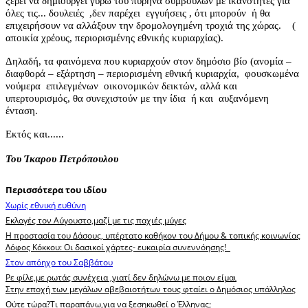
ξέρει να δημιουργεί γύρω του πυρήνα συμβούλων με ικανότητες για
όλες τις... δουλειές
,δεν παρέχει
εγγυήσεις , ότι μπορούν
ή θα
επιχειρήσουν να αλλάξουν την δρομολογημένη τροχιά της χώρας.
(
αποικία χρέους, περιορισμένης εθνικής κυριαρχίας).
Δηλαδή, τα φαινόμενα που κυριαρχούν στον δημόσιο βίο (ανομία –
διαφθορά – εξάρτηση – περιορισμένη εθνική κυριαρχία,
φουσκωμένα
νούμερα
επιλεγμένων
οικονομικών δεικτών, αλλά και
υπερτουρισμός, θα συνεχιστούν με την ίδια
ή και
αυξανόμενη
ένταση.
Εκτός και......
Του Ίκαρου Πετρόπουλου
Περισσότερα του ιδίου
Χωρίς εθνική ευθύνη
Εκλογές τον Αύγουστο,μαζί με τις παχιές μύγες
Η προστασία του Δάσους, υπέρτατο καθήκον του Δήμου & τοπικής κοινωνίας
Λόφος Κόκκου: Οι δασικοί χάρτες- ευκαιρία συνεννόησης!
Στον απόηχο του Σαββάτου
Ρε φίλε,με ρωτάς συνέχεια ,γιατί δεν δηλώνω με ποιον είμαι
Στην εποχή των μεγάλων αβεβαιοτήτων τους φταίει ο Δημόσιος υπάλληλος
Ούτε τώρα?Τι παραπάνω,για να ξεσηκωθεί ο Έλληνας;