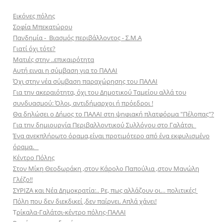
Εικόνες πόλης
Σοφία Μπεκατώρου
Πανδημία - Βιασμός περιβάλλοντος - Σ.Μ.Α
Γιατί όχι τότε?
Ματιές στην ..επικαιρότητα
Αυ
τή ειναι η σύμβαση για το ΠΑΛΑΙ
Όχι στην νέα σύμβαση παραχώρησης του ΠΑΛΑΙ
Για την ακεραιότητα, όχι του Δημοτικού Ταμείου αλλά του
συνδυασμού: Όλοι, αντιδήμαρχοι ή πρόεδροι !
Θα δηλώσει ο Δήμος το ΠΑΛΑΙ στη ψηφιακή πλατφόρμα "Πέλοπας"?
Για την δημιουργία Περιβαλλοντικού Συλλόγου στο Γαλάτσι
Ένα ανεκπλήρωτο όραμα,είναι προτιμότερο από ένα εκφυλισμένο
όραμα.
Κέντρο Πόλης
Στον Μίκη Θεοδωράκη ,στον Κάρολο Παπούλια ,στον Μανώλη
Γλέζο!!
ΣΥΡΙΖΑ και Νέα Δημοκρατία:.. Ρε, πως αλλάζουν οι… πολιτικές!
Πόλη που δεν διεκδικεί ,δεν παίρνει. Απλά χάνει!
Τ
ρίκαλα-Γαλάτσι-κέντρο πόλης-ΠΑΛΑΙ