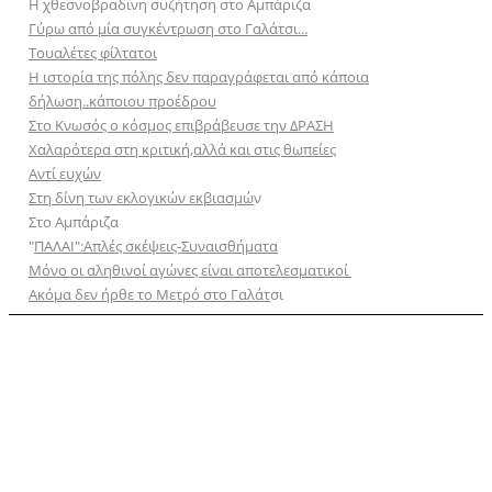
Η χθεσνοβραδινη συζήτηση στο Αμπάριζα
Γύρω από μία συγκέντρωση στο Γαλάτσι...
Τουαλέτες φίλτατοι
Η ιστορία της πόλης δεν παραγράφεται από κάποια
δήλωση..κάποιου προέδρου
Στο Κνωσός ο κόσμος επιβράβευσε την ΔΡΑΣΗ
Χαλαρότερα στη κριτική,αλλά και στις θωπείες
Αντί ευχών
Στη δίνη των εκλογικών εκβιασμώ
ν
Στο Αμπάριζα
"
ΠΑΛΑΙ":Απλές σκέψεις-Συναισθήματα
Μόνο οι αληθινοί αγώνες είναι αποτελεσματικοί
Ακόμα δεν ήρθε το Μετρό στο Γαλάτ
σι