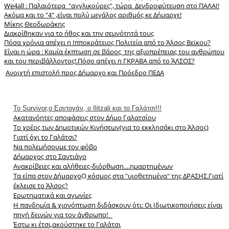
We4all : Παλαιότερα "αγγλικούρες", τώρα Δενδροφύτευση στο ΠΑΛΑΙ!
Ακόμα και το "4" ,είναι πολύ μεγάλος αριθμός κε Δήμαρχε!
Μίκης Θεοδωράκης
Διακρίθηκαν για το ήθος και την σεμνότητά τους
Πόσα χρόνια απέχει η Ιπποκράτειος Πολιτεία από το Άλσος Βεϊκου?
Είναι η ώρα : Καμία έκπτωση σε βάρος της αξιοπρέπειας του ανθρώπου
και του περιβάλλοντος!.
Πόσο απέχει η ΓΚΡΑΒΑ από το ΆΛΣΟΣ?
Aνοιχτή επιστολή προς Δήμαρχο και Πρόεδρο ΠΕΔΑ
Το Survivor,o Eρντογάν, ο Ilitzali και το Γαλάτσι!!!
Ακατανόητες αποφάσεις στον Δήμο Γαλατσίου
Το χρέος των Δημοτικών Κινήσεων(για το εκκλησάκι στο Άλσος)
Γιατί όχι το Γαλάτσι?
Να πολεμήσουμε τον φόβο
Δήμαρχος στο Σαντιάγο
Aνακρίβειες και αλήθειες-διόρθωση....ημαρτημένων
Τα είπα στον Δήμαρχο
Ο
κόσμος στα "υιοθετημένα" της ΔΡΑΣΗΣ.Γιατί
έκλεισε το Άλσος?
Ερωτηματικά και αγωνίες
Η πανδημία & χιονόπτωση διδάσκουν ότι: Οι Ιδιωτικοποιήσεις είναι
πηγή δεινών για τον άνθρωπο!
Έστω κι έτσι,ακούστηκε το Γαλάτσι