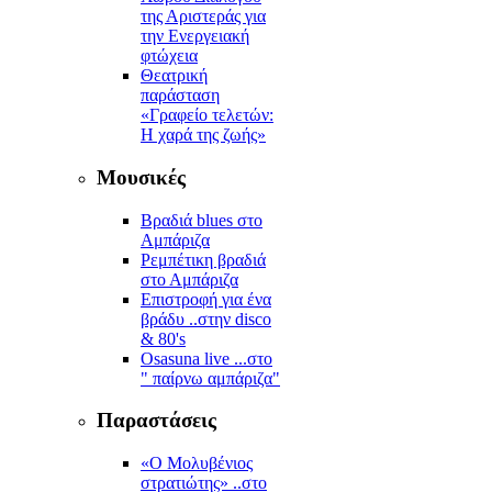
της Αριστεράς για
την Ενεργειακή
φτώχεια
Θεατρική
παράσταση
«Γραφείο τελετών:
Η χαρά της ζωής»
Μουσικές
Βραδιά blues στο
Αμπάριζα
Ρεμπέτικη βραδιά
στο Αμπάριζα
Επιστροφή για ένα
βράδυ ..στην disco
& 80's
Osasuna live ...στο
" παίρνω αμπάριζα"
Παραστάσεις
«Ο Μολυβένιος
στρατιώτης» ..στο