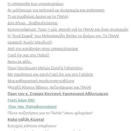
Η υποκρισία των νοικοκυραίων
Aς μιλήσουμε για πολιτική,με ψυχραιμία και απόσταση
Ti να συμβαίνει άραγε με το ΠΑΛΑΙ;
Δύο Δήμοι ...διαβουλεύονται
Χρονογράφημα: Τρεις + μία σκηνές γιά το ΠΑΛΑΙ και ένας συνειρμός
Η "Αγιά Σοφιά" του Μελισσανίδη βρήκε το δρόμο της. Το ΠΑΛΑΙ
ορφανό; Χωρίς επενδυτή;
Aπό την κατάληψη στην υποκουλτούρα
Γιατί όχι και στο Παλαί?
Άκου ρε φίλε..
Προς Οργάνωση Μελών Σύριζα Γαλατσίου
Με παράπονο και οργή:Γιατί όχι και στο Γαλάτσι
Μια καθοριστική συνάντηση ευθύνης
Μ
εταξύ Άλσους Βέϊκου, πεζογέφυρας και ΠΑΛΑΙ
Προς τον κ. Σταύρο Κοντονή,Υφυπουργό Αθλητισμού
Γιατί λέμε ΟΧΙ
Που 'σαι Παπαδιονυσίου!
Πέντε συζητήσεις για το ΠΑΛΑΙ:";Aκου φιλαράκο"
Καλό ταξίδι Κώστα!
Ευτυχώς κάποιοι επιμένουν