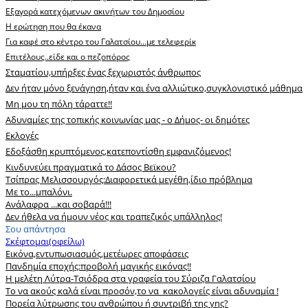
Εξαγορά κατεχόμενων ακινήτων του Δημοσίου
Η ερώτηση που θα έκανα
Για καφέ στο κέντρο του Γαλατσίου...με τελεφερίκ
Eπιτέλους..είδε και ο πεζοπόρος
Σταματίου,υπήρξες ένας ξεχωριστός άνθρωπος
Δεν ήταν μόνο ξενάγηση,ήταν και ένα αλλιώτικο,συγκλονιστικό μάθημα
Μη μου τη πόλη τάραττε!!
Αδυναμίες της τοπικής κοινωνίας μας - ο Δήμος- οι δημότες
Εκλογές
Εδοξάσθη κρυπτόμενος,κατεποντίσθη εμφανιζόμενος!
Κινδυνεύει πραγματικά το Δάσος Βεϊκου?
Tσίπρας Μελισσουργός:Διαφορετικά μεγέθη,ίδιο πρόβλημα
Με το...μπαλόνι.
Ανάλαφρα ...και σοβαρά!!!
Δεν ήθελα να ήμουν νέος και τραπεζικός υπάλληλος!
Σου απάντησα
Σκέφτομαι(οφείλω)
Εικόνα,εντυπωσιασμός,μετέωρες αποφάσεις
Πανδημία εποχής:προβολή μαγικής εικόνας!!
Η μελέτη Λύτρα-Τσιόδρα στα γραφεία του Σύριζα Γαλατσίου
Το να ακούς καλά είναι προσόν,το να κακολογείς είναι αδυναμία !
Πορεία λύτρωσης του ανθρώπου ή συντριβή της γης?