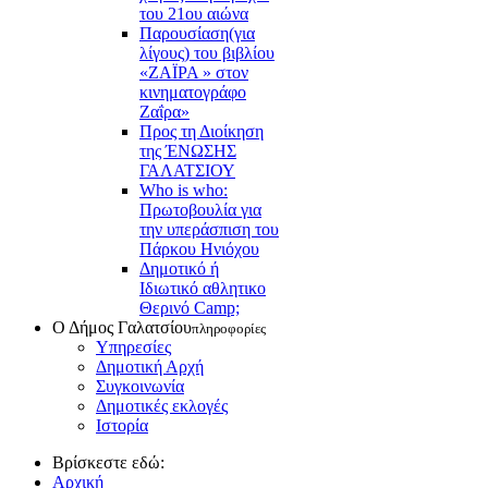
του 21ου αιώνα
Παρουσίαση(για
λίγους) του βιβλίου
«ΖΑΪΡΑ » στον
κινηματογράφο
Ζαΐρα»
Προς τη Διοίκηση
της ΈΝΩΣΗΣ
ΓΑΛΑΤΣΙΟΥ
Who is who:
Πρωτοβουλία για
την υπεράσπιση του
Πάρκου Ηνιόχου
Δημοτικό ή
Ιδιωτικό αθλητικο
Θερινό Camp;
Ο Δήμος Γαλατσίου
πληροφορίες
Υπηρεσίες
Δημοτική Αρχή
Συγκοινωνία
Δημοτικές εκλογές
Ιστορία
Βρίσκεστε εδώ:
Αρχική