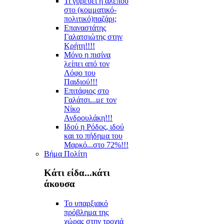
Τι γυρεύει η αλεπού
στο (κομματικό-
πολιτικό)παζάρι;
Επαναστάτης
Γαλατσιώτης στην
Κρήτη!!!!
Μόνο η πισίνα
λείπει από τον
Λόφο του
Παιδιού!!!
Επιτάφιος στο
Γαλάτσι...με τον
Νίκο
Ανδρουλάκη!!!
Ιδού η Ρόδος, ιδού
και το πήδημα του
Μαρκό...στο 72%!!!
Βήμα Πολίτη
Κάτι είδα...κάτι
άκουσα
Το υπαρξιακό
πρόβλημα της
χώρας στην τροχιά