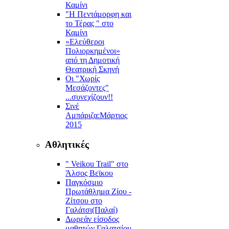
Καμίνι
"Η Πεντάμορφη και
το Τέρας " στο
Καμίνι
«Ελεύθεροι
Πολιορκημένοι»
από τη Δημοτική
Θεατρική Σκηνή
Οι "Χωρίς
Μεσάζοντες"
...συνεχίζουν!!
Σινέ
Αμπάριζα:Mάρτιος
2015
Αθλητικές
" Veikou Trail" στο
Άλσος Βεϊκου
Παγκόσμιο
Πρωτάθλημα Ζίου -
Ζίτσου στο
Γαλάτσι(Παλαί)
Δωρεάν είσοδος
μαθητών Γαλατσίου