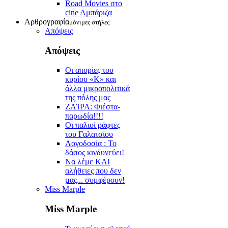
Road Movies στο
cine Aμπάριζα
Αρθρογραφία
μόνιμες στήλες
Απόψεις
Απόψεις
Οι απορίες του
κυρίου «Κ» και
άλλα μικροπολιτικά
της πόλης μας
ZAΊΡΑ: Φιέστα-
παρωδία!!!!
Οι παλιοί ράφτες
του Γαλατσίου
Λογοδοσία : Το
δάσος κινδυνεύει!
Να λέμε ΚΑΙ
αλήθειες που δεν
μας... συμφέρουν!
Miss Marple
Miss Marple