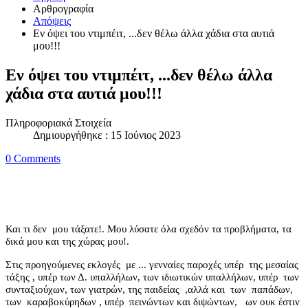
Αρθρογραφία
Απόψεις
Εν όψει του ντιμπέιτ, ...δεν θέλω άλλα χάδια στα αυτιά
μου!!!
Εν όψει του ντιμπέιτ, ...δεν θέλω άλλα
χάδια στα αυτιά μου!!!
Πληροφοριακά Στοιχεία
Δημιουργήθηκε : 15 Ιούνιος 2023
0 Comments
Και τι δεν
μου τάξατε!. Μου λύσατε όλα σχεδόν τα προβλήματα, τα
δικά μου και της χώρας μου!.
Στις προηγούμενες εκλογές
με ... γενναίες παροχές υπέρ
της μεσαίας
τάξης , υπέρ των Δ. υπαλλήλων, των ιδιωτικών υπαλλήλων, υπέρ
των
συνταξιούχων, των γιατρών, της παιδείας
,αλλά και
των
παπάδων,
των
καραβοκύρηδων , υπέρ
πεινώντων και διψώντων,
ων ουκ έστιν