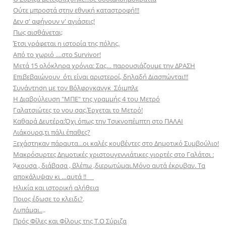
Ούτε μπροστά στην εθνική καταστροφή!!!
Δεν σ' αφήνουν ν' αγιάσεις!
Πως αισθάνεται;
Έτσι γράφεται η ιστορία της πόλης.
Από το χωριό ....στο Survivor!
Μετά 15 ολόκληρα χρόνια: Σας… παρουσιάζουμε την ΔΡΑΣΗ
Επιβεβαιώνουν ότι είναι αριστεροί, δηλαδή Διασπώνται!!!
Συνάντηση με τον Βόλφργκανγκ Σόιμπλε
Η Διαβούλευση "ΜΠΕ" της γραμμής 4 του Μετρό
Γαλατσιώτες το νου σας.Έρχεται το Μετρό!
Καθαρά Δευτέρα:Όχι όπως την Τσικνοπέμπτη στο ΠΑΛΑΙ
Λιάκουρα,τι πάλι έπαθες?
Ξεχάστηκαν πάραυτα...οι καλές κουβέντες στο Δημοτικό Συμβούλιο!
Μακρόσυρτες Δημοτικές χριστουγεννιάτικες γιορτές στο Γαλάτσι :
Ά
κουσα , διάβασα , βλέπω ,διερωτώμαι.Μόνο αυτά έκρυβαν. Τα
αποκάλυψαν κι …αυτά !!
Ηλικία και ιστορική αλήθεια
Ποιος έδωσε το κλειδι?
.
Λυπάμαι..
..
Πρός Φίλες και Φίλους της Τ.Ο Σύριζα