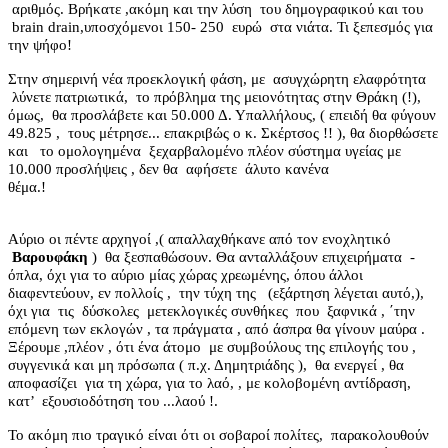
αριθμός. Βρήκατε ,ακόμη και την λύση
του δημογραφικού και του
brain
drain
,υποσχόμενοι 150- 250
ευρώ
στα νιάτα. Τι ξεπεσμός για
την ψήφο!
Στην σημερινή νέα προεκλογική φάση, με
ασυγχώρητη ελαφρότητα
λύνετε πατριωτικά,
το πρόβλημα της μειονότητας στην Θράκη (!),
όμως,
θα προσλάβετε και 50.000 Δ. Υπαλλήλους, ( επειδή θα φύγουν
49.825 ,
τους μέτρησε... επακριβώς ο κ. Σκέρτσος !! ), θα διορθώσετε
και
το ομολογημένα
ξεχαρβαλομένο πλέον σύστημα υγείας με
10.000 προσλήψεις , δεν θα
αφήσετε
άλυτο κανένα
θέμα.!
Αύριο οι πέντε αρχηγοί ,( απαλλαχθήκανε από τον ενοχλητικό
Βαρουφάκη
)
θα ξεσπαθώσουν. Θα ανταλλάξουν επιχειρήματα
-
όπλα, όχι για το αύριο μίας χώρας χρεωμένης, όπου άλλοι
διαφεντεύουν, εν πολλοίς ,
την τύχη της
(εξάρτηση λέγεται αυτό,),
όχι για
τις
δύσκολες
μετεκλογικές συνθήκες
που
ξαφνικά , ΄την
επόμενη των εκλογών , τα πράγματα , από άσπρα θα γίνουν μαύρα .
Ξέρουμε ,πλέον , ότι ένα άτομο
με συμβούλους της επιλογής του ,
συγγενικά και μη πρόσωπα ( π.χ. Δημητριάδης ),
θα ενεργεί , θα
αποφασίζει
για τη χώρα, για το λαό, , με κολοβομένη αντίδραση,
κατ’
εξουσιοδότηση του ...λαού !.
Το ακόμη πιο τραγικό είναι ότι οι σοβαροί πολίτες,
παρακολουθούν