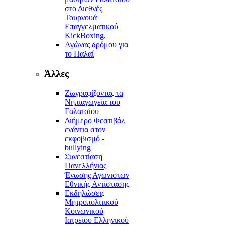
στο Διεθνές
Τουρνουά
Επαγγελματικού
KickBoxing,
Αγώνας δρόμου για
το Παλαί
Άλλες
Ζωγραφίζοντας τα
Νηπιαγωγεία του
Γαλατσίου
Διήμερο Φεστιβάλ
ενάντια στον
εκφοβισμό -
bullying
Συνεστίαση
Πανελλήνιας
Ένωσης Αγωνιστών
Εθνικής Αντίστασης
Εκδηλώσεις
Μητροπολιτικού
Κοινωνικού
Ιατρείου Ελληνικού