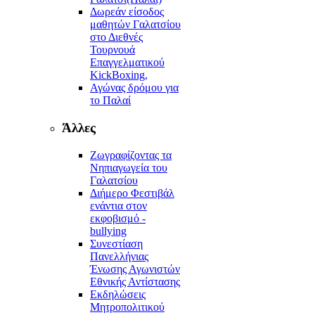
Δωρεάν είσοδος
μαθητών Γαλατσίου
στο Διεθνές
Τουρνουά
Επαγγελματικού
KickBoxing,
Αγώνας δρόμου για
το Παλαί
Άλλες
Ζωγραφίζοντας τα
Νηπιαγωγεία του
Γαλατσίου
Διήμερο Φεστιβάλ
ενάντια στον
εκφοβισμό -
bullying
Συνεστίαση
Πανελλήνιας
Ένωσης Αγωνιστών
Εθνικής Αντίστασης
Εκδηλώσεις
Μητροπολιτικού