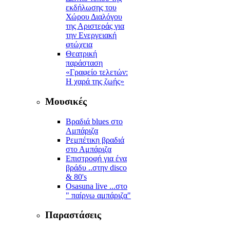
εκδήλωσης του
Χώρου Διαλόγου
της Αριστεράς για
την Ενεργειακή
φτώχεια
Θεατρική
παράσταση
«Γραφείο τελετών:
Η χαρά της ζωής»
Μουσικές
Βραδιά blues στο
Αμπάριζα
Ρεμπέτικη βραδιά
στο Αμπάριζα
Επιστροφή για ένα
βράδυ ..στην disco
& 80's
Osasuna live ...στο
" παίρνω αμπάριζα"
Παραστάσεις