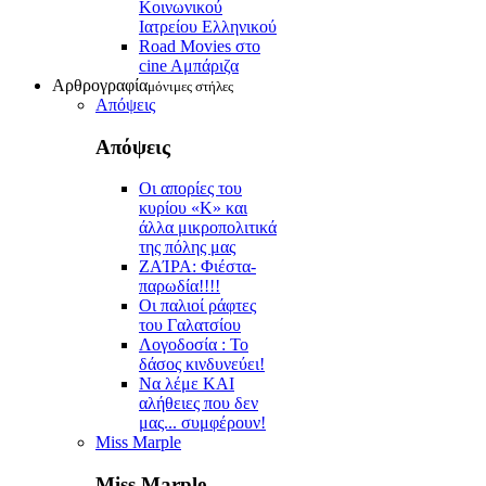
Κοινωνικού
Ιατρείου Ελληνικού
Road Movies στο
cine Aμπάριζα
Αρθρογραφία
μόνιμες στήλες
Απόψεις
Απόψεις
Οι απορίες του
κυρίου «Κ» και
άλλα μικροπολιτικά
της πόλης μας
ZAΊΡΑ: Φιέστα-
παρωδία!!!!
Οι παλιοί ράφτες
του Γαλατσίου
Λογοδοσία : Το
δάσος κινδυνεύει!
Να λέμε ΚΑΙ
αλήθειες που δεν
μας... συμφέρουν!
Miss Marple
Miss Marple