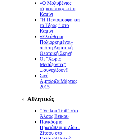
«Ο Μολυβένιος
στρατιώτης» ..στο
Καμίνι
"Η Πεντάμορφη και
το Τέρας " στο
Καμίνι
«Ελεύθεροι
Πολιορκημένοι»
από τη Δημοτική
Θεατρική Σκηνή
Οι "Χωρίς
Μεσάζοντες"
...συνεχίζουν!!
Σινέ
Αμπάριζα:Mάρτιος
2015
Αθλητικές
" Veikou Trail" στο
Άλσος Βεϊκου
Παγκόσμιο
Πρωτάθλημα Ζίου -
Ζίτσου στο
Γαλάτσι(Παλαί)