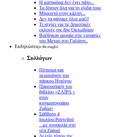
Η κατηφόρα δεν έχει πάτο...
Τα δίνουν όλα για τη χλίδα τους
Μπροστά στην κάλπη...
Δεν τα φάγαμε όλοι μαζί!
Τι ισχύει για τις Δημοτικές
εκλογές της 8ης Οκτωβρίου
Βρέθηκαν αρχαία στις εργασίες
του Μετρό στο Γαλάτσι..
Εκδηλώσεις
τι θα συμβεί
Συλλόγων
Πότισμα και
περιποίηση του
πάρκου Ηνιόχου
Παρουσίαση του
βιβλίου «ΖΑΪΡΑ »
στον
κινηματογράφο
Ζαΐρα»
Σάββατο 4
Ιουλίου:Ραντεβού
...με συναυλία στη
νέα Ζαϊρα!
Δελτίο τύπου της