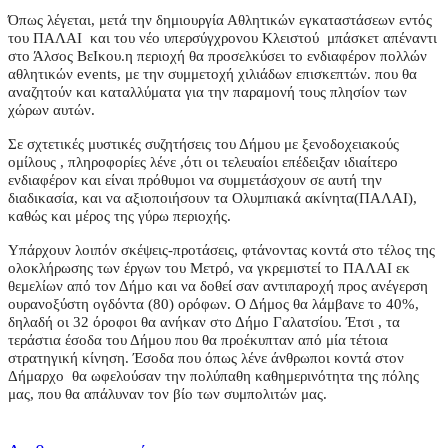
Όπως λέγεται, μετά την δημιουργία Αθλητικών εγκαταστάσεων εντός
του ΠΑΛΑΙ και του νέο υπερσύγχρονου Κλειστού μπάσκετ απέναντι
στο Άλσος ΒεΙκου.η περιοχή θα προσελκύσει το ενδιαφέρον πολλών
αθλητικών events, με την συμμετοχή χιλιάδων επισκεπτών. που θα
αναζητούν και καταλλύματα για την παραμονή τους πλησίον των
χώρων αυτών.
Σε σχτετικές μυστικές συζητήσεις του Δήμου με ξενοδοχειακούς
ομίλους , πληροφορίες λένε ,ότι οι τελευαίοι επέδειξαν ιδιαίτερο
ενδιαφέρον και είναι πρόθυμοι να συμμετάσχουν σε αυτή την
διαδικασία, και να αξιοποιήσουν τα Ολυμπιακά ακίνητα(ΠΑΛΑΙ),
καθώς και μέρος της γύρω περιοχής.
Υπάρχουν λοιπόν σκέψεις-προτάσεις, φτάνοντας κοντά στο τέλος της
ολοκλήρωσης των έργων του Μετρό, να γκρεμιστεί το ΠΑΛΑΙ εκ
θεμελίων από τον Δήμο και να δοθεί σαν αντιπαροχή προς ανέγερση
ουρανοξύστη ογδόντα (80) ορόφων. Ο Δήμος θα λάμβανε το 40%,
δηλαδή οι 32 όροφοι θα ανήκαν στο Δήμο Γαλατσίου. Έτσι , τα
τεράστια έσοδα του Δήμου που θα προέκυπταν από μία τέτοια
στρατηγική κίνηση. Έσοδα που όπως λένε άνθρωποι κοντά στον
Δήμαρχο θα ωφελούσαν την πολύπαθη καθημερινότητα της πόλης
μας, που θα απάλυναν τον βίο των συμπολιτών μας.