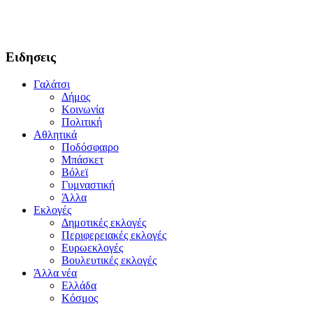
Ειδησεις
Γαλάτσι
Δήμος
Κοινωνία
Πολιτική
Αθλητικά
Ποδόσφαιρο
Μπάσκετ
Βόλεϊ
Γυμναστική
Άλλα
Εκλογές
Δημοτικές εκλογές
Περιφερειακές εκλογές
Ευρωεκλογές
Βουλευτικές εκλογές
Άλλα νέα
Ελλάδα
Κόσμος