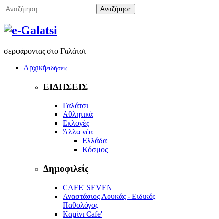
Αναζήτηση
σερφάροντας στο Γαλάτσι
Αρχική
ειδήσεις
ΕΙΔΗΣΕΙΣ
Γαλάτσι
Αθλητικά
Εκλογές
Άλλα νέα
Ελλάδα
Κόσμος
Δημοφιλείς
CAFE' SEVEN
Αναστάσιος Λουκάς - Ειδικός
Παθολόγος
Kαμίνι Cafe'