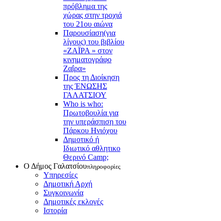
πρόβλημα της
χώρας στην τροχιά
του 21ου αιώνα
Παρουσίαση(για
λίγους) του βιβλίου
«ΖΑΪΡΑ » στον
κινηματογράφο
Ζαΐρα»
Προς τη Διοίκηση
της ΈΝΩΣΗΣ
ΓΑΛΑΤΣΙΟΥ
Who is who:
Πρωτοβουλία για
την υπεράσπιση του
Πάρκου Ηνιόχου
Δημοτικό ή
Ιδιωτικό αθλητικο
Θερινό Camp;
Ο Δήμος Γαλατσίου
πληροφορίες
Υπηρεσίες
Δημοτική Αρχή
Συγκοινωνία
Δημοτικές εκλογές
Ιστορία