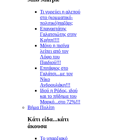
Τι γυρεύει η αλεπού
στο (κομματικό-
πολιτικό)παζάρι;
Επαναστάτης
Γαλατσιώτης στην
Κρήτη!!!!
Μόνο η πισίνα
λείπει από τον
Λόφο του
Παιδιού!!!
Επιτάφιος στο
Γαλάτσι...με τον
Νίκο
Ανδρουλάκη!!!
Ιδού η Ρόδος, ιδού
και το πήδημα του
Μαρκό...στο 72%!!!
Βήμα Πολίτη
Κάτι είδα...κάτι
άκουσα
Το υπαρξιακό