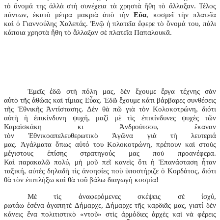
τὸ ὄνομά της ἀλλὰ στὴ συνέχεια τὰ χρηστὰ ἤθη τὸ ἄλλαξαν. Τέλος
πάντων, ἑκατὸ μέτρα μακριὰ ἀπὸ τὴν
Εὔα
, κοσμεῖ τὴν πλατεῖα
καὶ ὁ Γιαννούλης Χαλεπάς. Ἐνῷ ἡ πλατεῖα ἔφερε τὸ ὄνομά του, πάλι
κάποια χρηστὰ ἤθη τὸ ἄλλαξαν σὲ πλατεῖα Παπαλουκᾶ.
Ἐμεῖς ἐδῶ στὴ πόλη μας, δὲν ἔχουμε ἔργα τέχνης σὰν
αὐτὸ τῆς ἀθώας καὶ τίμιας Εὖας. Ἐδῶ ἔχουμε κάτι βάρβαρες συνθέσεις
τῆς Ἐθνικῆς Ἀντίστασης. Δὲν θὰ πῶ γιὰ τὸν Κολοκοτρώνη, διότι
αὐτὴ ἡ ἐπικίνδυνη ψυχή, μαζὶ μὲ τὶς ἐπικίνδυνες ψυχὲς τῶν
Καραϊσκάκη κι Ἀνδρούτσου, ἔκαναν
τὸν Ἐθνικοαπελευθερωτικὸ Ἀγῶνα γιὰ τὴ λευτεριά
μας. Ἀγάλματα ὅπως αὐτό του Κολοκοτρώνη, πρέπουν καὶ στοὺς
μέγιστους ἐπίσης στρατηγούς μας ποὺ προανέφερα.
Καὶ παρακαλῶ πολύ, μὴ μοῦ πεῖ κανεὶς ὅτι ἡ Ἐπανάσταση ἦταν
ταξική, αὐτὲς δηλαδὴ τὶς ἀνοησίες ποὺ ὑποστήριζε ὁ Κορδάτος, διότι
θὰ τὸν ἐπιπλήξω καὶ θὰ τοῦ βάλω διαγωγὴ κοσμία!
Μὲ τὶς ἀναφερόμενες σκέψεις σὲ ἰσχύ,
ρωτάω ἐσένα ἀγαπητὲ Δήμαρχε, Δήμαρχε τῆς καρδιᾶς μας, γιατί δὲν
κάνεις ἕνα πολιτιστικὸ «ντοῦ» στὶς ἁρμόδιες ἀρχὲς καὶ νὰ φέρεις