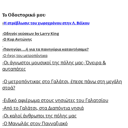
To Οδοιπορικό μου
-
Η στρέβλωσις του χωροχρόνου στην Λ. Βέϊκου
-
Oδηγός γεύσεων by Larry King
-O Κυρ Αντώνης
-Πανηγύρι ...ή για τα πανηγύρια καταντήσαμε?
-O ήχος του μετροπόντικα
-Oι άγνωστοι μουσικοί της πόλης μας- Όνειρα &
αυταπάτες
-O μετροπόντικας στο Γαλάτσι, έπεσε πάνω στη μεγάλη
στοά?
-Ειδικό αφιέρωμα στους νησιώτες του Γαλατσίου
-Από το Γαλάτσι, στα Διαπόντια νησιά
-Oι καλοί άνθρωποι της πόλης μας
-O Mανωλάς στον Πανναξιακό