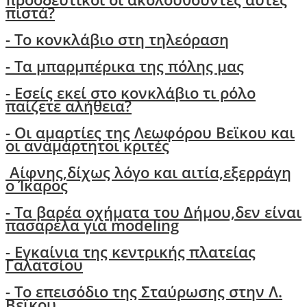
πιστά?
- Τo κονκλάβιο στη τηλεόραση
- Τα μπαρμπέρικα της πόλης μας
- Εσείς εκεί στο κονκλάβιο τι ρόλο
παίζετε αλήθεια?
-
Οι αμαρτίες της Λεωφόρου Βεϊκου και
οι αναμάρτητοι κριτές
Αίφνης,δίχως λόγο και αιτία,εξερράγη
ο Ίκαρος
- Tα βαρέα οχήματα του Δήμου,δεν είναι
πασαρέλα για modeling
- Εγκαίνια της κεντρικής πλατείας
Γαλατσίου
- Το επεισόδιο της Σταύρωσης στην Λ.
Βεϊκου