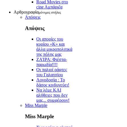
Road Movies στο
cine Aμπάριζα
Αρθρογραφία
μόνιμες στήλες
Απόψεις
Απόψεις
Οι απορίες του
κυρίου «Κ» και
άλλα μικροπολιτικά
της πόλης μας
ZAΊΡΑ: Φιέστα-
παρωδία!!!!
Οι παλιοί ράφτες
του Γαλατσίου
Λογοδοσία : Το
δάσος κινδυνεύει!
Να λέμε ΚΑΙ
αλήθειες που δεν
μας... συμφέρουν!
Miss Marple
Miss Marple