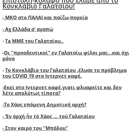
επιστολή-κόλαφο που έλαβε από το
Κονκλάβιο Γαλατσίου!
- ΜΚΟ στο ΠΑΛΑΙ και παίζω-πορεία
- Αχ Ελλάδα σ' αγαπώ
-
Ta ΜΜΕ του Γαλατσίου..
-
Οι "προοδευτικοί" εν Γαλατσίω φίλοι μας...και όχι
μόνο
-
Το Κονκλάβιο του Γαλατσίου ,έλυσε το πρόβλημα
του COVID 19 στο Ιντερνετ καφέ.
-
Ε
κεί στο Ιντερνετ καφέ,γιατι φλυαρείτε και δεν
λέτε απολύτως τίποτα?
-
Το Χάος επόμενη Δημοτική αρχή?
-
‘
Εν ἀρχή ἦν τὸ Χάος ... τού Γαλατσίου
-
Στον καιρό του "Μπάλου"