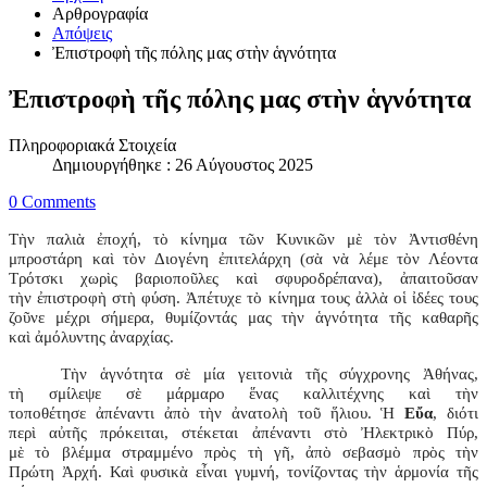
Αρθρογραφία
Απόψεις
Ἐπιστροφὴ τῆς πόλης μας στὴν ἁγνότητα
Ἐπιστροφὴ τῆς πόλης μας στὴν ἁγνότητα
Πληροφοριακά Στοιχεία
Δημιουργήθηκε : 26 Αύγουστος 2025
0 Comments
Τὴν παλιὰ ἐποχή, τὸ κίνημα τῶν Κυνικῶν μὲ τὸν Ἀντισθένη
μπροστάρη καὶ τὸν Διογένη ἐπιτελάρχη (σὰ νὰ λέμε τὸν Λέοντα
Τρότσκι χωρὶς βαριοποῦλες καὶ σφυροδρέπανα), ἀπαιτοῦσαν
τὴν ἐπιστροφὴ στὴ φύση. Ἀπέτυχε τὸ κίνημα τους ἀλλὰ οἱ ἰδέες τους
ζοῦνε μέχρι σήμερα, θυμίζοντάς μας τὴν ἁγνότητα τῆς καθαρῆς
καὶ ἀμόλυντης ἀναρχίας.
Τὴν ἁγνότητα σὲ μία γειτονιὰ τῆς σύγχρονης Ἀθήνας,
τὴ σμίλεψε σὲ μάρμαρο ἕνας καλλιτέχνης καὶ τὴν
τοποθέτησε ἀπέναντι ἀπὸ τὴν ἀνατολὴ τοῦ ἥλιου. Ἡ
Εὔα
, διότι
περὶ αὐτῆς πρόκειται, στέκεται ἀπέναντι στὸ Ἠλεκτρικὸ Πύρ,
μὲ τὸ βλέμμα στραμμένο πρὸς τὴ γῆ, ἀπὸ σεβασμὸ πρὸς τὴν
Πρώτη Ἀρχή. Καὶ φυσικὰ εἶναι γυμνή, τονίζοντας τὴν ἁρμονία τῆς