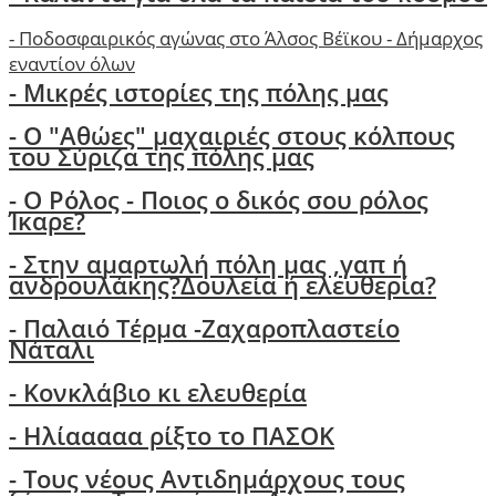
-
Ποδοσφαιρικός αγώνας στο Άλσος Βέϊκου - Δήμαρχος
εναντίον όλων
- Μικρές ιστορίες της πόλης μας
-
Ο "Αθώες" μαχαιριές στους κόλπους
του Σύριζα της πόλης μας
- Ο Ρόλος - Ποιος ο δικός σου ρόλος
Ίκαρε?
- Στην αμαρτωλή πόλη μας ,γαπ ή
ανδρουλάκης?Δουλεία ή ελευθερία?
- Παλαιό Τέρμα -Ζαχαροπλαστείο
Νάταλι
- Κονκλάβιο κι ελευθερία
- Ηλίααααα ρίξτο το ΠΑΣΟΚ
-
Τους νέους Αντιδημάρχους τους