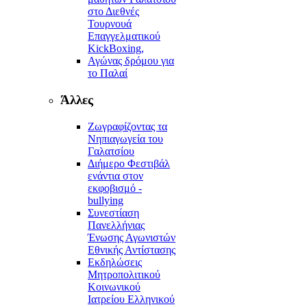
στο Διεθνές
Τουρνουά
Επαγγελματικού
KickBoxing,
Αγώνας δρόμου για
το Παλαί
Άλλες
Ζωγραφίζοντας τα
Νηπιαγωγεία του
Γαλατσίου
Διήμερο Φεστιβάλ
ενάντια στον
εκφοβισμό -
bullying
Συνεστίαση
Πανελλήνιας
Ένωσης Αγωνιστών
Εθνικής Αντίστασης
Εκδηλώσεις
Μητροπολιτικού
Κοινωνικού
Ιατρείου Ελληνικού