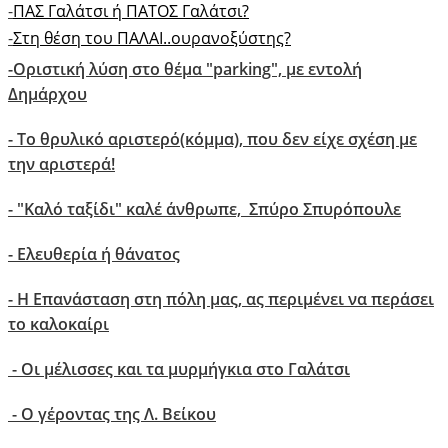
-
ΠΑΣ Γαλάτσι ή ΠΑΤΟΣ Γαλάτσι?
-
Στη θέση του ΠΑΛΑΙ..ουρανοξύστης?
-Οριστική λύση στο θέμα "parking", με εντολή
Δημάρχου
- Το θρυλικό αριστερό(κόμμα), που δεν είχε σχέση με
την αριστερά!
- "Kαλό ταξίδι" καλέ άνθρωπε, Σπύρο Σπυρόπουλε
- Ελευθερία ή θάνατος
- Η Επανάσταση στη πόλη μας, ας περιμένει να περάσει
το καλοκαίρι
- Οι μέλισσες και τα μυρμήγκια στο Γαλάτσι
- O γέροντας της Λ. Βείκου