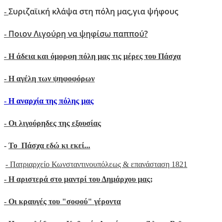
Συριζαϊική κλάψα στη πόλη μας,για ψήφους
-
Ποιον Λιγούρη να ψηφίσω παππού?
-
- Η άδεια και όμορφη πόλη μας τις μέρες του Πάσχα
-
Η αγέλη των ψηφοφόρων
- H αναρχία της πόλης μας
- Oι λιγούρηδες της εξουσίας
-
Το Πάσχα εδώ κι εκεί...
- Πατριαρχείο Κωνσταντινουπόλεως & επανάσταση 1821
-
Η αριστερά στο μαντρί του Δημάρχου μας;
- Οι κραυγές του "σοφού" γέροντα