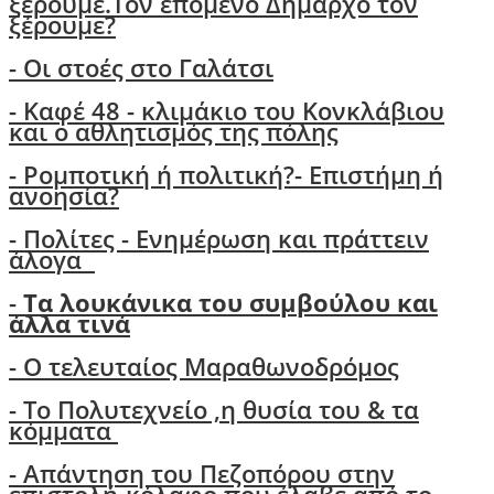
ξέρουμε.Τον επόμενο Δήμαρχο τον
ξέρουμε?
-
Οι στοές στο Γαλάτσι
- Καφέ 48 - κλιμάκιο του Κονκλάβιου
και ο αθλητισμός της πόλης
-
Ρομποτική ή πολιτική?- Επιστήμη ή
ανοησία?
-
Πολίτες - Ενημέρωση και πράττειν
άλογα
-
Τα λουκάνικα του συμβούλου και
άλλα τινά
- Ο τελευταίος Μαραθωνοδρόμος
- Το Πολυτεχνείο ,η θυσία του & τα
κόμματα
- Απάντηση του Πεζοπόρου στην