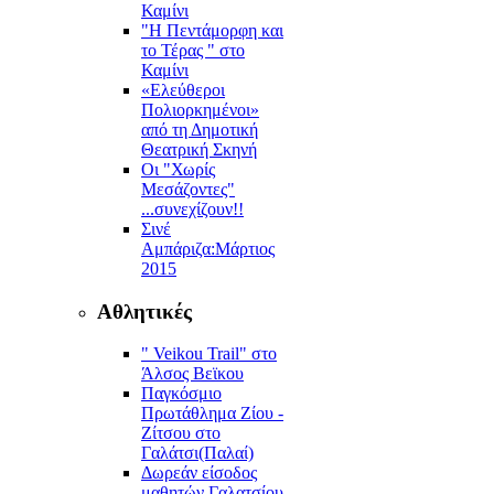
Καμίνι
"Η Πεντάμορφη και
το Τέρας " στο
Καμίνι
«Ελεύθεροι
Πολιορκημένοι»
από τη Δημοτική
Θεατρική Σκηνή
Οι "Χωρίς
Μεσάζοντες"
...συνεχίζουν!!
Σινέ
Αμπάριζα:Mάρτιος
2015
Αθλητικές
" Veikou Trail" στο
Άλσος Βεϊκου
Παγκόσμιο
Πρωτάθλημα Ζίου -
Ζίτσου στο
Γαλάτσι(Παλαί)
Δωρεάν είσοδος
μαθητών Γαλατσίου