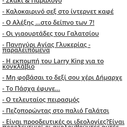
- Σκάκι & Παράλογο
- Kαλοκαιρινό σεξ στο ίντερνετ καφέ
- Ο Aλέξης ...στο δείπνο των 7!
-
Οι γιαουρτάδες του Γαλατσίου
- Πανηγύρι Αγίας Γλυκερίας -
παραλειπόμενα
- Η εκπομπή του Larry King για το
κονκλάβιο
- Μη φοβάσαι το δεξί σου χέρι Δήμαρχε
-
Το Πάσχα έφυγε...
- Ο τελευταίος πειρασμός
- Πεζοπορώντας στο παλιό Γαλάτσι
-
Είναι προοδευτικές οι ιδεολογίες?Είναι
προοδευτικοί οι ακολουθούντες αυτές