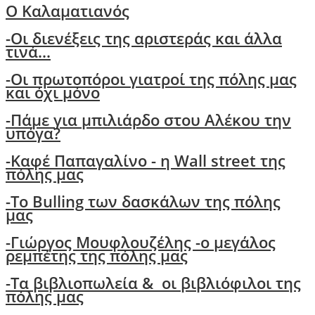
O Kαλαματιανός
-
Oι διενέξεις της αριστεράς και άλλα
τινά...
-Οι πρωτοπόροι γιατροί της πόλης μας
και όχι μόνο
-
Πάμε για μπιλιάρδο στου Αλέκου την
υπόγα?
-
Καφέ Παπαγαλίνο - η Wall street της
πόλης μας
-Το Bulling των δασκάλων της πόλης
μας
-
Γιώργος Μουφλουζέλης -ο μεγάλος
ρεμπέτης της πόλης μας
-
Τα βιβλιοπωλεία & οι βιβλιόφιλοι της
πόλης μας