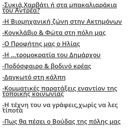
-
Συκιά,Χαρβάτι ή στα μπακαλιαράκια
του Αντρέα?
-Η Βιομηχανική ζώνη στην Ακτημόνων
-Κονκλάβιο & Φώτα στη πόλη μας
-Ο Προφήτης μας ο Ηλίας
-Η ...τρομοκρατία του Δημάρχου
-Ποδόσφαιρο & βοδινό κρέας
-Δαγκωτό στη κάλπη
-Kομματικές παρατάξεις εναντίον της
τοποικής κοινωνίας
-
Η τέχνη του να γράφεις,χωρίς να λες
τίποτα
-
Πως θα πέσει ο Βούδας της πόλης μας