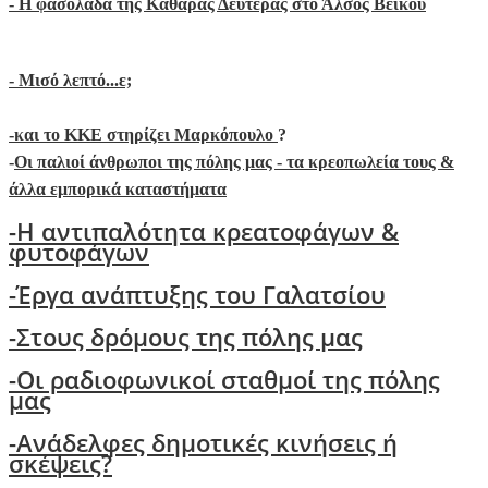
- Η φασολάδα της Καθαράς Δευτέρας στο Άλσος Βεϊκου
- Μ
ισό λεπτό...ε;
-
και το ΚΚΕ στηρίζει Μαρκόπουλο
?
-
Οι παλιοί άνθρωποι της πόλης μας - τα κρεοπωλεία τους &
άλλα εμπορικά καταστήματα
-Η αντιπαλότητα κρεατοφάγων &
φυτοφάγων
-Έργα ανάπτυξης του Γαλατσίου
-Στους δρόμους της πόλης μας
-Oι ραδιοφωνικοί σταθμοί της πόλης
μας
-Ανάδελφες δημοτικές κινήσεις ή
σκέψεις?