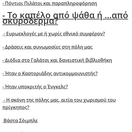
- Πόντιοι Πιλάτοι και παραπληροφόρηση
- Το καπέλο από ψάθα ή ...από
σκυρόδερμα?
- Ευρωεκλογές με ή χωρίς εθνικό συμφέρον?
- Δράσεις και συνωμοσίες στη πόλη μας
- Διόδια στο Γαλάτσι και δανειστική βιβλιοθήκη
-
Ήταν o Καστοριάδης αντικομμουνιστής?
- Ήταν υποκριτής ο Ένγκελς?
- H σκόνη της πόλης μας, αιτία του χωρισμού του
πρίγκηπος?
Βάστα Σόιμπλε