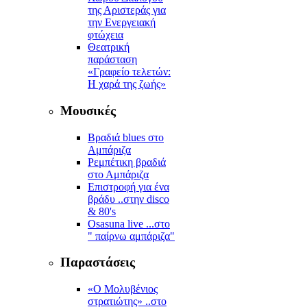
της Αριστεράς για
την Ενεργειακή
φτώχεια
Θεατρική
παράσταση
«Γραφείο τελετών:
Η χαρά της ζωής»
Μουσικές
Βραδιά blues στο
Αμπάριζα
Ρεμπέτικη βραδιά
στο Αμπάριζα
Επιστροφή για ένα
βράδυ ..στην disco
& 80's
Osasuna live ...στο
" παίρνω αμπάριζα"
Παραστάσεις
«Ο Μολυβένιος
στρατιώτης» ..στο