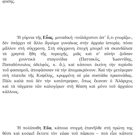
φύσης.
Ἡ γύμνια τῆς
Εὖας
, μοναδική -τοὐλάχιστον ἀπ’ ὅ,τι γνωρίζω-,
δὲν ὑπάρχει σὲ ἄλλο ἄγαλμα γυναίκας στὴν ἀρχαία ἱστορία, πόσο
μᾶλλον στὴ σύγχρονη. Στὴ σύγχρονη ἐποχὴ μπορεῖ νὰ σκανδάλισε
τὰ χρηστὰ ἤθη τῆς περιοχῆς, μιᾶς καὶ σ’ αὐτὴν ζοῦσαν
τὰ χουντικὰ σταγονίδια (Παττακός, Ἰωαννίδης,
Παπαδόπουλος ἀδελφός, κ. ἅ.), καὶ κάποιοι ἐκείνη τὴν περίοδο
τοῦ φασισμοῦ, ἀποφάσισαν νὰ τὴν ἀπομακρύνουν. Καὶ τὴν μετέφεραν
στὴ πλατεῖα τῆς Κυψέλης, κρυμμένη σὲ μία συστάδα πρασινάδας.
Πάλι καλὰ ποὺ δὲν τὴν κατέστρεψαν, ὅπως ἔκαναν ὁ Ἀλάριχος
καὶ τὰ τάγματα τῶν καλογέρων στὴ θέαση καὶ μόνο τοῦ ἀρχαίου
κάλλους.
Ἡ πολύπαθη
Εὔα
, κάποια στιγμὴ ἐπανῆλθε στὴ πρώτη της
θέση καὶ κοσμεῖ ἔκτοτε τὸν χῶρο τοῦ πάρκου – ποὺ εἶχε κάποτε