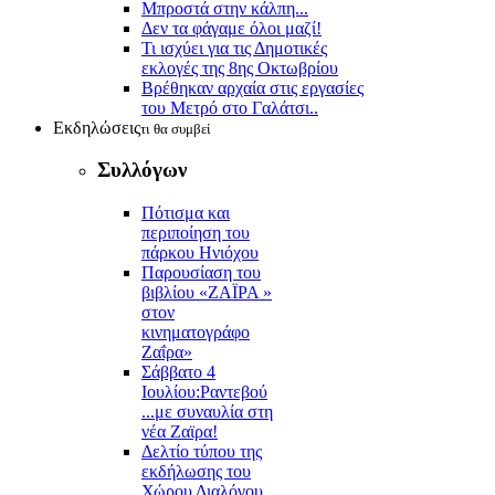
Μπροστά στην κάλπη...
Δεν τα φάγαμε όλοι μαζί!
Τι ισχύει για τις Δημοτικές
εκλογές της 8ης Οκτωβρίου
Βρέθηκαν αρχαία στις εργασίες
του Μετρό στο Γαλάτσι..
Εκδηλώσεις
τι θα συμβεί
Συλλόγων
Πότισμα και
περιποίηση του
πάρκου Ηνιόχου
Παρουσίαση του
βιβλίου «ΖΑΪΡΑ »
στον
κινηματογράφο
Ζαΐρα»
Σάββατο 4
Ιουλίου:Ραντεβού
...με συναυλία στη
νέα Ζαϊρα!
Δελτίο τύπου της
εκδήλωσης του
Χώρου Διαλόγου