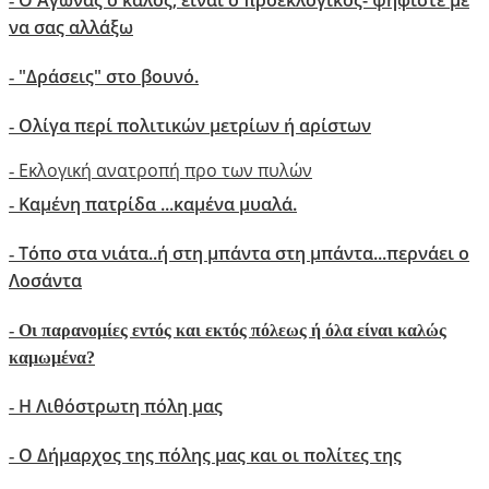
Ο Αγώνας ο καλός, είναι ο προεκλογικός- ψηφίστε με
-
να σας αλλάξω
"Δράσεις" στο βουνό.
-
Ολίγα περί πολιτικών μετρίων ή αρίστων
-
Εκλογική ανατροπή προ των πυλών
-
Καμένη πατρίδα ...καμένα μυαλά.
-
Τόπο στα νιάτα..ή στη μπάντα στη μπάντα...περνάει ο
-
Λοσάντα
-
Οι παρανομίες εντός και εκτός πόλεως ή όλα είναι καλώς
καμωμένα?
Η Λιθόστρωτη πόλη μας
-
O Δήμαρχος της πόλης μας και οι πολίτες της
-