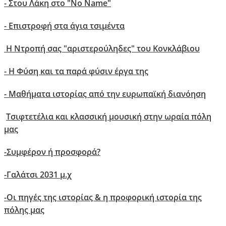
- Στου Λάκη στο "No Name"
-
Επιστροφή στα άγια τσιμέντα
Η Ντροπή σας "αριστερούληδες" του Κονκλάβιου
- Η Φύση και τα παρά φύσιν έργα της
- Μαθήματα ιστορίας από την ευρωπαϊκή διανόηση
Τσιφτετέλια και κλασσική μουσική στην ωραία πόλη
μας
-
Συμφέρον ή προσφορά?
-
Γαλάτσι 2031 μ.χ
-
Οι πηγές της ιστορίας & η προφορική ιστορία της
πόλης μας