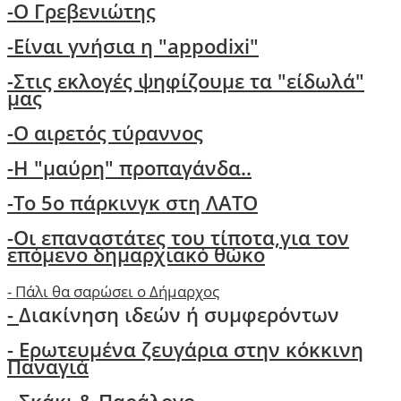
-O Γρεβενιώτης
-Είναι γνήσια η "appodixi"
-Στις εκλογές ψηφίζουμε τα "είδωλά"
μας
-Ο αιρετός τύραννος
-H "μαύρη" προπαγάνδα..
-Το 5ο πάρκινγκ στη ΛΑΤΟ
-
Οι επαναστάτες του τίποτα,για τον
επόμενο δημαρχιακό θώκο
-
Πάλι θα σαρώσει ο Δήμαρχος
-
Διακίνηση ιδεών ή συμφερόντων
- Ερωτευμένα ζευγάρια στην κόκκινη
Παναγιά