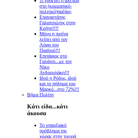
Τι γυρεύει η αλεπού
στο (κομματικό-
πολιτικό)παζάρι;
Επαναστάτης
Γαλατσιώτης στην
Κρήτη!!!!
Μόνο η πισίνα
λείπει από τον
Λόφο του
Παιδιού!!!
Επιτάφιος στο
Γαλάτσι...με τον
Νίκο
Ανδρουλάκη!!!
Ιδού η Ρόδος, ιδού
και το πήδημα του
Μαρκό...στο 72%!!!
Βήμα Πολίτη
Κάτι είδα...κάτι
άκουσα
Το υπαρξιακό
πρόβλημα της
χώρας στην τροχιά