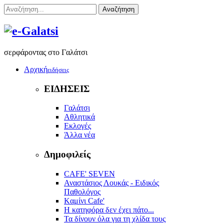
Αναζήτηση
σερφάροντας στο Γαλάτσι
Αρχική
ειδήσεις
ΕΙΔΗΣΕΙΣ
Γαλάτσι
Αθλητικά
Εκλογές
Άλλα νέα
Δημοφιλείς
CAFE' SEVEN
Αναστάσιος Λουκάς - Ειδικός
Παθολόγος
Kαμίνι Cafe'
Η κατηφόρα δεν έχει πάτο...
Τα δίνουν όλα για τη χλίδα τους