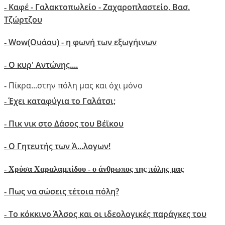
Καφέ - Γαλακτοπωλείο - Ζαχαροπλαστείο, Βασ.
-
Τζώρτζου
Wow(Oυάου) - η φωνή των εξωγήινων
-
Ο κυρ' Αντώνης....
-
Πίκρα...στην πόλη μας και όχι μόνο
-
Έχει καταφύγια το Γαλάτσι;
-
Πικ νικ στο Δάσος του Βέϊκου
-
Ο Γητευτής των Ά...λογων!
-
-
Xρύσα Χαραλαμπίδου - ο άνθρωπος της πόλης μας
Πως να σώσεις τέτοια πόλη?
-
Το κόκκινο Άλσος και οι ιδεολογικές παράγκες του
-