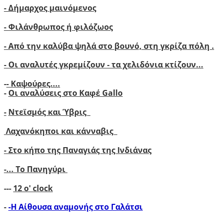
- Δήμαρχος μαινόμενος
- Φιλάνθρωπος ή φιλόζωος
- Από την καλύβα ψηλά στο βουνό, στη γκρίζα πόλη .
- Οι αναλυτές γκρεμίζουν - τα χελιδόνια κτίζουν..
.
-
- Καψούρες....
-
Οι αναλύσεις στο Καφέ Gallo
-
Ντεϊσμός και Ύβρις
Λαχανόκηποι και κάνναβις
- Στο κήπο της Παναγιάς της Ινδιάνας
-...
Το Πανηγύρι
---
12 ο' clock
-
-Η Αίθουσα αναμονής στο Γαλάτσι