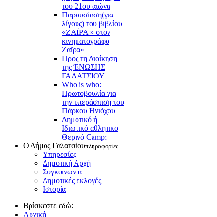
του 21ου αιώνα
Παρουσίαση(για
λίγους) του βιβλίου
«ΖΑΪΡΑ » στον
κινηματογράφο
Ζαΐρα»
Προς τη Διοίκηση
της ΈΝΩΣΗΣ
ΓΑΛΑΤΣΙΟΥ
Who is who:
Πρωτοβουλία για
την υπεράσπιση του
Πάρκου Ηνιόχου
Δημοτικό ή
Ιδιωτικό αθλητικο
Θερινό Camp;
Ο Δήμος Γαλατσίου
πληροφορίες
Υπηρεσίες
Δημοτική Αρχή
Συγκοινωνία
Δημοτικές εκλογές
Ιστορία
Βρίσκεστε εδώ:
Αρχική