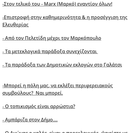
-Στον τελικό του - Marx (Μαρκό) εναντίον όλων!
Επιστροφή στην καθημερινότητα & η προσέγγιση της
-
Ελευθερίας
Aπό τον Πελετίδη μέχρι τον Μαρκόπουλο
-
Τα μετεκλογικά παράδοξα συνεχίζονται
-
Τα παράδοξα των Δημοτικών εκλογών στο Γαλάτσι
-
-
Μπορεί η πόλη μας, να εκλέξει περιφερειακούς
συμβούλους? Ναι μπορεί.
Ο τοπικισμός είναι αρρώστια?
-
Αμπάριζα στον Δήμο....
-