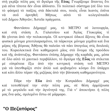
στὴ γκρίζα πόλη μας τὸ ἄγαλμα τῆς
Εὖας
; Γνωρίζουμε ἅπαντες ὅτι
γιὰ σένα τίποτα δὲν εἶναι ἀδύνατο. Τὸ πολιτικὸ σύστημα (σὲ ὅλο του
τὸ φάσμα) τὸ παίζεις στὰ δάκτυλά σου, ποιός εἶναι ἱκανὸς ἐσένα
νὰ σοῦ ἀρνηθεῖ; Μήπως αὐτὸ τὸ κολεγιόπαιδο
τοῦ Δήμου Ἀθηνῶν; Ἀστεῖα πράγματα.
Φαντάσου Δήμαρχέ μας, τὸ ΜΕΤΡΟ σὲ λειτουργία,
καὶ στὴ στάση Λ. Γαλατσίου καὶ Ἁγίας Γλυκερίας τί
θὰ γίνεται ἀπὸ τὴν πολυκοσμία. Οἱ κεντρικοὶ ὁδικοὶ ἄξονες θὰ εἶναι
φυσικὰ μόνιμα μποτιλιαρισμένοι, τὰ πάρκινγκ μόνιμα γεμᾶτα καὶ ἕνα
μέρος τῆς βόρειας Ἀθήνας θὰ παλεύει νὰ πάει ὑπογείως στὶς δουλειές
του. Κυριολεκτικὰ ἕνα καθημερινὸ χάος στὸ ὄνομα τῆς προόδου
καὶ τῆς ἀνάπτυξης. Φαντάσου ἐπίσης Δήμαρχε τῆς καρδιᾶς μας, μέσα
σὲ ὅλο αὐτὸ τὸ χαοτικὸ περιβάλλον, τὸ ἄγαλμα τῆς
Εὖας
νὰ στέκεται
μὲ εὐπρέπεια ἔξω ἀπὸ τὴν κεντρικὴ στάση τοῦ ΜΕΤΡΟ
γιὰ νὰ ὑπενθυμίζει στὸν ἁπλὸ καὶ φοβισμένο κόσμο ὅτι ὑπάρχει
καὶ κάτι ἄλλο πέραν τῆς μιζέριας ἀπὸ τὴν βάναυση καθημερινότητα.
Πᾶρε τὴν
Εὔα
ἀπὸ τὴν Κυπριάδου Δήμαρχέ μας
καὶ τοποθέτησέ την στὴν πόλη μας, σὲ θέση ἁρμόζουσα
μὲ τὸ μεγαλεῖο καὶ τὴν ἁγνότητά της. Γιὰ ν’ ἀποκτήσει ἡ πόλη
μας ἕνα φῶς, σμιλεμένο ἔστω σὲ μάρμαρο.
"Ο Πεζοπόρος"