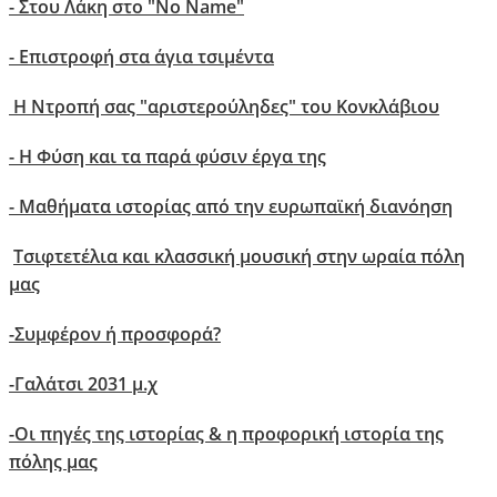
- Στου Λάκη στο "No Name"
-
Επιστροφή στα άγια τσιμέντα
Η Ντροπή σας "αριστερούληδες" του Κονκλάβιου
- Η Φύση και τα παρά φύσιν έργα της
- Μαθήματα ιστορίας από την ευρωπαϊκή διανόηση
Τσιφτετέλια και κλασσική μουσική στην ωραία πόλη
μας
-
Συμφέρον ή προσφορά?
-
Γαλάτσι 2031 μ.χ
-
Οι πηγές της ιστορίας & η προφορική ιστορία της
πόλης μας