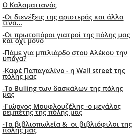
O Kαλαματιανός
-
Oι διενέξεις της αριστεράς και άλλα
τινά...
-Οι πρωτοπόροι γιατροί της πόλης μας
και όχι μόνο
-
Πάμε για μπιλιάρδο στου Αλέκου την
υπόγα?
-
Καφέ Παπαγαλίνο - η Wall street της
πόλης μας
-Το Bulling των δασκάλων της πόλης
μας
-
Γιώργος Μουφλουζέλης -ο μεγάλος
ρεμπέτης της πόλης μας
-
Τα βιβλιοπωλεία & οι βιβλιόφιλοι της
πόλης μας