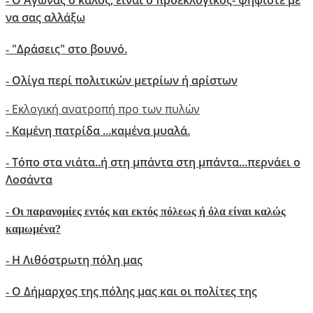
Ο Αγώνας ο καλός, είναι ο προεκλογικός- ψηφίστε με
-
να σας αλλάξω
"Δράσεις" στο βουνό.
-
Ολίγα περί πολιτικών μετρίων ή αρίστων
-
Εκλογική ανατροπή προ των πυλών
-
Καμένη πατρίδα ...καμένα μυαλά.
-
Τόπο στα νιάτα..ή στη μπάντα στη μπάντα...περνάει ο
-
Λοσάντα
-
Οι παρανομίες εντός και εκτός πόλεως ή όλα είναι καλώς
καμωμένα?
Η Λιθόστρωτη πόλη μας
-
O Δήμαρχος της πόλης μας και οι πολίτες της
-