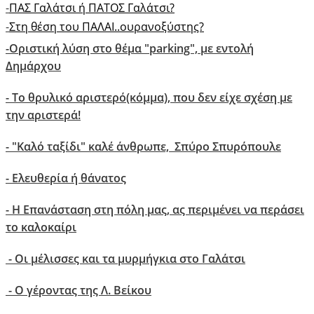
-
ΠΑΣ Γαλάτσι ή ΠΑΤΟΣ Γαλάτσι?
-
Στη θέση του ΠΑΛΑΙ..ουρανοξύστης?
-Οριστική λύση στο θέμα "parking", με εντολή
Δημάρχου
- Το θρυλικό αριστερό(κόμμα), που δεν είχε σχέση με
την αριστερά!
- "Kαλό ταξίδι" καλέ άνθρωπε, Σπύρο Σπυρόπουλε
- Ελευθερία ή θάνατος
- Η Επανάσταση στη πόλη μας, ας περιμένει να περάσει
το καλοκαίρι
- Οι μέλισσες και τα μυρμήγκια στο Γαλάτσι
- O γέροντας της Λ. Βείκου