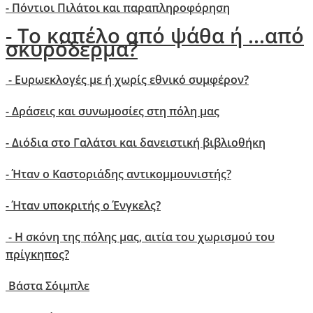
- Πόντιοι Πιλάτοι και παραπληροφόρηση
- Το καπέλο από ψάθα ή ...από
σκυρόδερμα?
- Ευρωεκλογές με ή χωρίς εθνικό συμφέρον?
- Δράσεις και συνωμοσίες στη πόλη μας
- Διόδια στο Γαλάτσι και δανειστική βιβλιοθήκη
-
Ήταν o Καστοριάδης αντικομμουνιστής?
- Ήταν υποκριτής ο Ένγκελς?
- H σκόνη της πόλης μας, αιτία του χωρισμού του
πρίγκηπος?
Βάστα Σόιμπλε