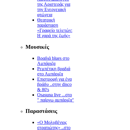
της Αριστεράς για
την Ενεργειακή
φτώχεια
Θεατρική
παράσταση
«Γραφείο τελετών:
Η χαρά της ζωής»
Μουσικές
Βραδιά blues στο
Αμπάριζα
Ρεμπέτικη βραδιά
στο Αμπάριζα
Επιστροφή για ένα
βράδυ ..στην disco
& 80's
Osasuna live ...στο
" παίρνω αμπάριζα"
Παραστάσεις
«Ο Μολυβένιος
στρατιώτης» ..στο