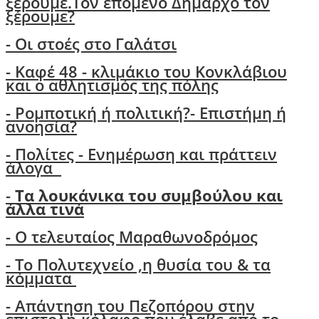
ξέρουμε.Τον επόμενο Δήμαρχο τον
ξέρουμε?
-
Οι στοές στο Γαλάτσι
- Καφέ 48 - κλιμάκιο του Κονκλάβιου
και ο αθλητισμός της πόλης
-
Ρομποτική ή πολιτική?- Επιστήμη ή
ανοησία?
-
Πολίτες - Ενημέρωση και πράττειν
άλογα
-
Τα λουκάνικα του συμβούλου και
άλλα τινά
- Ο τελευταίος Μαραθωνοδρόμος
- Το Πολυτεχνείο ,η θυσία του & τα
κόμματα
- Απάντηση του Πεζοπόρου στην