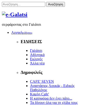
Αναζήτηση
σερφάροντας στο Γαλάτσι
Αρχική
ειδήσεις
ΕΙΔΗΣΕΙΣ
Γαλάτσι
Αθλητικά
Εκλογές
Άλλα νέα
Δημοφιλείς
CAFE' SEVEN
Αναστάσιος Λουκάς - Ειδικός
Παθολόγος
Kαμίνι Cafe'
Η κατηφόρα δεν έχει πάτο...
Τα δίνουν όλα για τη χλίδα τους