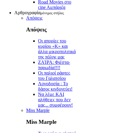
Road Movies στο
cine Aμπάριζα
Αρθρογραφία
μόνιμες στήλες
Απόψεις
Απόψεις
Οι απορίες του
κυρίου «Κ» και
άλλα μικροπολιτικά
της πόλης μας
ZAΊΡΑ: Φιέστα-
παρωδία!!!!
Οι παλιοί ράφτες
του Γαλατσίου
Λογοδοσία : Το
δάσος κινδυνεύει!
Να λέμε ΚΑΙ
αλήθειες που δεν
μας... συμφέρουν!
Miss Marple
Miss Marple