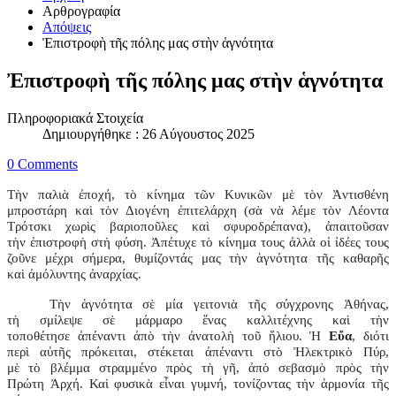
Αρθρογραφία
Απόψεις
Ἐπιστροφὴ τῆς πόλης μας στὴν ἁγνότητα
Ἐπιστροφὴ τῆς πόλης μας στὴν ἁγνότητα
Πληροφοριακά Στοιχεία
Δημιουργήθηκε : 26 Αύγουστος 2025
0 Comments
Τὴν παλιὰ ἐποχή, τὸ κίνημα τῶν Κυνικῶν μὲ τὸν Ἀντισθένη
μπροστάρη καὶ τὸν Διογένη ἐπιτελάρχη (σὰ νὰ λέμε τὸν Λέοντα
Τρότσκι χωρὶς βαριοποῦλες καὶ σφυροδρέπανα), ἀπαιτοῦσαν
τὴν ἐπιστροφὴ στὴ φύση. Ἀπέτυχε τὸ κίνημα τους ἀλλὰ οἱ ἰδέες τους
ζοῦνε μέχρι σήμερα, θυμίζοντάς μας τὴν ἁγνότητα τῆς καθαρῆς
καὶ ἀμόλυντης ἀναρχίας.
Τὴν ἁγνότητα σὲ μία γειτονιὰ τῆς σύγχρονης Ἀθήνας,
τὴ σμίλεψε σὲ μάρμαρο ἕνας καλλιτέχνης καὶ τὴν
τοποθέτησε ἀπέναντι ἀπὸ τὴν ἀνατολὴ τοῦ ἥλιου. Ἡ
Εὔα
, διότι
περὶ αὐτῆς πρόκειται, στέκεται ἀπέναντι στὸ Ἠλεκτρικὸ Πύρ,
μὲ τὸ βλέμμα στραμμένο πρὸς τὴ γῆ, ἀπὸ σεβασμὸ πρὸς τὴν
Πρώτη Ἀρχή. Καὶ φυσικὰ εἶναι γυμνή, τονίζοντας τὴν ἁρμονία τῆς