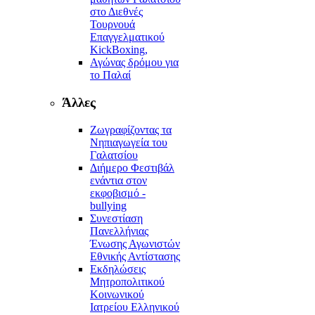
στο Διεθνές
Τουρνουά
Επαγγελματικού
KickBoxing,
Αγώνας δρόμου για
το Παλαί
Άλλες
Ζωγραφίζοντας τα
Νηπιαγωγεία του
Γαλατσίου
Διήμερο Φεστιβάλ
ενάντια στον
εκφοβισμό -
bullying
Συνεστίαση
Πανελλήνιας
Ένωσης Αγωνιστών
Εθνικής Αντίστασης
Εκδηλώσεις
Μητροπολιτικού
Κοινωνικού
Ιατρείου Ελληνικού