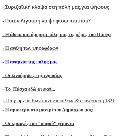
Συριζαϊική κλάψα στη πόλη μας,για ψήφους
-
Ποιον Λιγούρη να ψηφίσω παππού?
-
- Η άδεια και όμορφη πόλη μας τις μέρες του Πάσχα
-
Η αγέλη των ψηφοφόρων
- H αναρχία της πόλης μας
- Oι λιγούρηδες της εξουσίας
-
Το Πάσχα εδώ κι εκεί...
- Πατριαρχείο Κωνσταντινουπόλεως & επανάσταση 1821
-
Η αριστερά στο μαντρί του Δημάρχου μας;
- Οι κραυγές του "σοφού" γέροντα