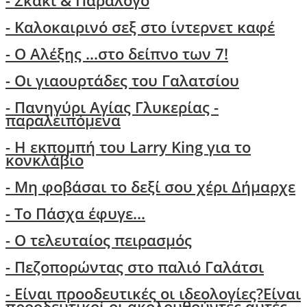
- Σκάκι & Παράλογο
- Kαλοκαιρινό σεξ στο ίντερνετ καφέ
- Ο Aλέξης ...στο δείπνο των 7!
-
Οι γιαουρτάδες του Γαλατσίου
- Πανηγύρι Αγίας Γλυκερίας -
παραλειπόμενα
- Η εκπομπή του Larry King για το
κονκλάβιο
- Μη φοβάσαι το δεξί σου χέρι Δήμαρχε
-
Το Πάσχα έφυγε...
- Ο τελευταίος πειρασμός
- Πεζοπορώντας στο παλιό Γαλάτσι
-
Είναι προοδευτικές οι ιδεολογίες?Είναι
προοδευτικοί οι ακολουθούντες αυτές