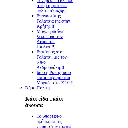
Τι γυρεύει η αλεπού
στο (κομματικό-
πολιτικό)παζάρι;
Επαναστάτης
Γαλατσιώτης στην
Κρήτη!!!!
Μόνο η πισίνα
λείπει από τον
Λόφο του
Παιδιού!!!
Επιτάφιος στο
Γαλάτσι...με τον
Νίκο
Ανδρουλάκη!!!
Ιδού η Ρόδος, ιδού
και το πήδημα του
Μαρκό...στο 72%!!!
Βήμα Πολίτη
Κάτι είδα...κάτι
άκουσα
Το υπαρξιακό
πρόβλημα της
χώρας στην τροχιά