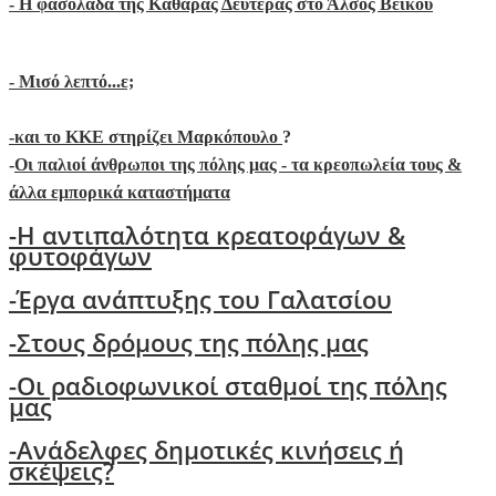
- Η φασολάδα της Καθαράς Δευτέρας στο Άλσος Βεϊκου
- Μ
ισό λεπτό...ε;
-
και το ΚΚΕ στηρίζει Μαρκόπουλο
?
-
Οι παλιοί άνθρωποι της πόλης μας - τα κρεοπωλεία τους &
άλλα εμπορικά καταστήματα
-Η αντιπαλότητα κρεατοφάγων &
φυτοφάγων
-Έργα ανάπτυξης του Γαλατσίου
-Στους δρόμους της πόλης μας
-Oι ραδιοφωνικοί σταθμοί της πόλης
μας
-Ανάδελφες δημοτικές κινήσεις ή
σκέψεις?