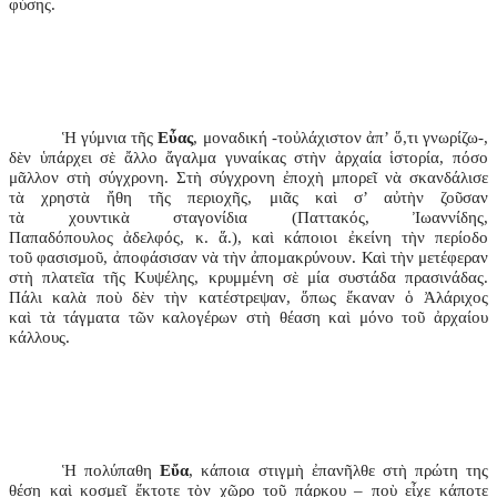
φύσης.
Ἡ γύμνια τῆς
Εὖας
, μοναδική -τοὐλάχιστον ἀπ’ ὅ,τι γνωρίζω-,
δὲν ὑπάρχει σὲ ἄλλο ἄγαλμα γυναίκας στὴν ἀρχαία ἱστορία, πόσο
μᾶλλον στὴ σύγχρονη. Στὴ σύγχρονη ἐποχὴ μπορεῖ νὰ σκανδάλισε
τὰ χρηστὰ ἤθη τῆς περιοχῆς, μιᾶς καὶ σ’ αὐτὴν ζοῦσαν
τὰ χουντικὰ σταγονίδια (Παττακός, Ἰωαννίδης,
Παπαδόπουλος ἀδελφός, κ. ἅ.), καὶ κάποιοι ἐκείνη τὴν περίοδο
τοῦ φασισμοῦ, ἀποφάσισαν νὰ τὴν ἀπομακρύνουν. Καὶ τὴν μετέφεραν
στὴ πλατεῖα τῆς Κυψέλης, κρυμμένη σὲ μία συστάδα πρασινάδας.
Πάλι καλὰ ποὺ δὲν τὴν κατέστρεψαν, ὅπως ἔκαναν ὁ Ἀλάριχος
καὶ τὰ τάγματα τῶν καλογέρων στὴ θέαση καὶ μόνο τοῦ ἀρχαίου
κάλλους.
Ἡ πολύπαθη
Εὔα
, κάποια στιγμὴ ἐπανῆλθε στὴ πρώτη της
θέση καὶ κοσμεῖ ἔκτοτε τὸν χῶρο τοῦ πάρκου – ποὺ εἶχε κάποτε