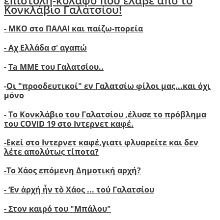
επιστολή-κόλαφο που έλαβε από το
Κονκλάβιο Γαλατσίου!
- ΜΚΟ στο ΠΑΛΑΙ και παίζω-πορεία
- Αχ Ελλάδα σ' αγαπώ
-
Ta ΜΜΕ του Γαλατσίου..
-
Οι "προοδευτικοί" εν Γαλατσίω φίλοι μας...και όχι
μόνο
-
Το Κονκλάβιο του Γαλατσίου ,έλυσε το πρόβλημα
του COVID 19 στο Ιντερνετ καφέ.
-
Ε
κεί στο Ιντερνετ καφέ,γιατι φλυαρείτε και δεν
λέτε απολύτως τίποτα?
-
Το Χάος επόμενη Δημοτική αρχή?
-
‘
Εν ἀρχή ἦν τὸ Χάος ... τού Γαλατσίου
-
Στον καιρό του "Μπάλου"