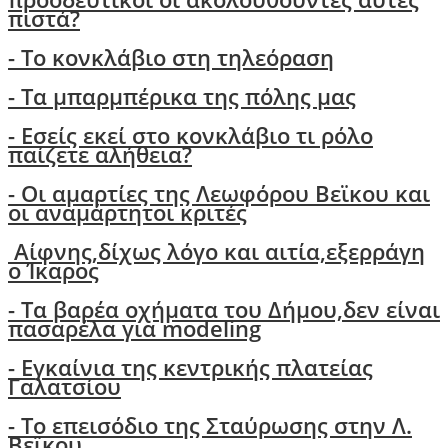
πιστά?
- Τo κονκλάβιο στη τηλεόραση
- Τα μπαρμπέρικα της πόλης μας
- Εσείς εκεί στο κονκλάβιο τι ρόλο
παίζετε αλήθεια?
-
Οι αμαρτίες της Λεωφόρου Βεϊκου και
οι αναμάρτητοι κριτές
Αίφνης,δίχως λόγο και αιτία,εξερράγη
ο Ίκαρος
- Tα βαρέα οχήματα του Δήμου,δεν είναι
πασαρέλα για modeling
- Εγκαίνια της κεντρικής πλατείας
Γαλατσίου
- Το επεισόδιο της Σταύρωσης στην Λ.
Βεϊκου