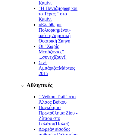
Καμίνι
"Η Πεντάμορφη και
το Τέρας " στο
Καμίνι
«Ελεύθεροι
Πολιορκημένοι»
από τη Δημοτική
Θεατρική Σκηνή
Οι "Χωρίς
Μεσάζοντες"
...συνεχίζουν!!
Σινέ
Αμπάριζα:Mάρτιος
2015
Αθλητικές
" Veikou Trail" στο
Άλσος Βεϊκου
Παγκόσμιο
Πρωτάθλημα Ζίου -
Ζίτσου στο
Γαλάτσι(Παλαί)
Δωρεάν είσοδος
μαθητών Γαλατσίου