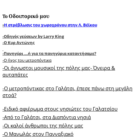
To Οδοιπορικό μου
-
Η στρέβλωσις του χωροχρόνου στην Λ. Βέϊκου
-
Oδηγός γεύσεων by Larry King
-O Κυρ Αντώνης
-Πανηγύρι ...ή για τα πανηγύρια καταντήσαμε?
-O ήχος του μετροπόντικα
-Oι άγνωστοι μουσικοί της πόλης μας- Όνειρα &
αυταπάτες
-O μετροπόντικας στο Γαλάτσι, έπεσε πάνω στη μεγάλη
στοά?
-Ειδικό αφιέρωμα στους νησιώτες του Γαλατσίου
-Από το Γαλάτσι, στα Διαπόντια νησιά
-Oι καλοί άνθρωποι της πόλης μας
-O Mανωλάς στον Πανναξιακό