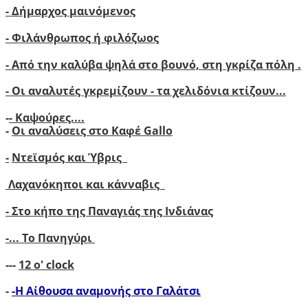
- Δήμαρχος μαινόμενος
- Φιλάνθρωπος ή φιλόζωος
- Από την καλύβα ψηλά στο βουνό, στη γκρίζα πόλη .
- Οι αναλυτές γκρεμίζουν - τα χελιδόνια κτίζουν..
.
-
- Καψούρες....
-
Οι αναλύσεις στο Καφέ Gallo
-
Ντεϊσμός και Ύβρις
Λαχανόκηποι και κάνναβις
- Στο κήπο της Παναγιάς της Ινδιάνας
-...
Το Πανηγύρι
---
12 ο' clock
-
-Η Αίθουσα αναμονής στο Γαλάτσι