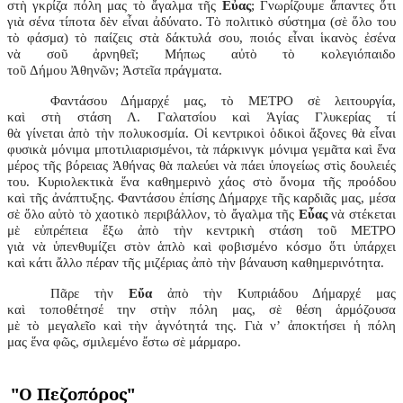
στὴ γκρίζα πόλη μας τὸ ἄγαλμα τῆς
Εὖας
; Γνωρίζουμε ἅπαντες ὅτι
γιὰ σένα τίποτα δὲν εἶναι ἀδύνατο. Τὸ πολιτικὸ σύστημα (σὲ ὅλο του
τὸ φάσμα) τὸ παίζεις στὰ δάκτυλά σου, ποιός εἶναι ἱκανὸς ἐσένα
νὰ σοῦ ἀρνηθεῖ; Μήπως αὐτὸ τὸ κολεγιόπαιδο
τοῦ Δήμου Ἀθηνῶν; Ἀστεῖα πράγματα.
Φαντάσου Δήμαρχέ μας, τὸ ΜΕΤΡΟ σὲ λειτουργία,
καὶ στὴ στάση Λ. Γαλατσίου καὶ Ἁγίας Γλυκερίας τί
θὰ γίνεται ἀπὸ τὴν πολυκοσμία. Οἱ κεντρικοὶ ὁδικοὶ ἄξονες θὰ εἶναι
φυσικὰ μόνιμα μποτιλιαρισμένοι, τὰ πάρκινγκ μόνιμα γεμᾶτα καὶ ἕνα
μέρος τῆς βόρειας Ἀθήνας θὰ παλεύει νὰ πάει ὑπογείως στὶς δουλειές
του. Κυριολεκτικὰ ἕνα καθημερινὸ χάος στὸ ὄνομα τῆς προόδου
καὶ τῆς ἀνάπτυξης. Φαντάσου ἐπίσης Δήμαρχε τῆς καρδιᾶς μας, μέσα
σὲ ὅλο αὐτὸ τὸ χαοτικὸ περιβάλλον, τὸ ἄγαλμα τῆς
Εὖας
νὰ στέκεται
μὲ εὐπρέπεια ἔξω ἀπὸ τὴν κεντρικὴ στάση τοῦ ΜΕΤΡΟ
γιὰ νὰ ὑπενθυμίζει στὸν ἁπλὸ καὶ φοβισμένο κόσμο ὅτι ὑπάρχει
καὶ κάτι ἄλλο πέραν τῆς μιζέριας ἀπὸ τὴν βάναυση καθημερινότητα.
Πᾶρε τὴν
Εὔα
ἀπὸ τὴν Κυπριάδου Δήμαρχέ μας
καὶ τοποθέτησέ την στὴν πόλη μας, σὲ θέση ἁρμόζουσα
μὲ τὸ μεγαλεῖο καὶ τὴν ἁγνότητά της. Γιὰ ν’ ἀποκτήσει ἡ πόλη
μας ἕνα φῶς, σμιλεμένο ἔστω σὲ μάρμαρο.
"Ο Πεζοπόρος"