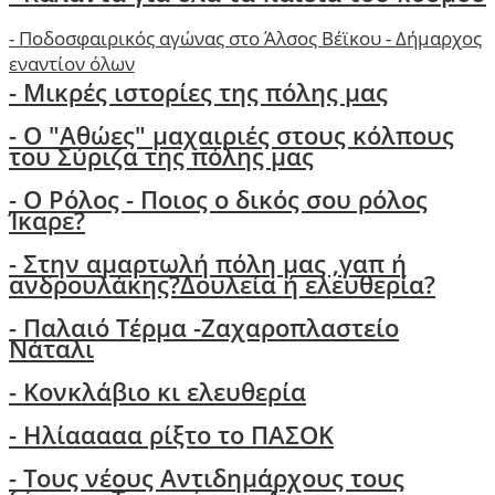
-
Ποδοσφαιρικός αγώνας στο Άλσος Βέϊκου - Δήμαρχος
εναντίον όλων
- Μικρές ιστορίες της πόλης μας
-
Ο "Αθώες" μαχαιριές στους κόλπους
του Σύριζα της πόλης μας
- Ο Ρόλος - Ποιος ο δικός σου ρόλος
Ίκαρε?
- Στην αμαρτωλή πόλη μας ,γαπ ή
ανδρουλάκης?Δουλεία ή ελευθερία?
- Παλαιό Τέρμα -Ζαχαροπλαστείο
Νάταλι
- Κονκλάβιο κι ελευθερία
- Ηλίααααα ρίξτο το ΠΑΣΟΚ
-
Τους νέους Αντιδημάρχους τους