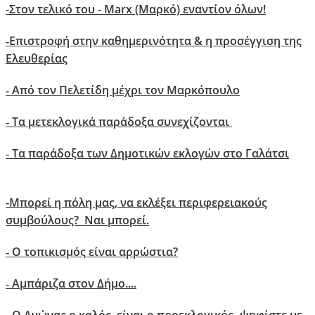
-Στον τελικό του - Marx (Μαρκό) εναντίον όλων!
Επιστροφή στην καθημερινότητα & η προσέγγιση της
-
Ελευθερίας
Aπό τον Πελετίδη μέχρι τον Μαρκόπουλο
-
Τα μετεκλογικά παράδοξα συνεχίζονται
-
Τα παράδοξα των Δημοτικών εκλογών στο Γαλάτσι
-
-
Μπορεί η πόλη μας, να εκλέξει περιφερειακούς
συμβούλους? Ναι μπορεί.
Ο τοπικισμός είναι αρρώστια?
-
Αμπάριζα στον Δήμο....
-