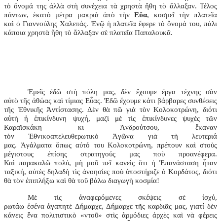
τὸ ὄνομά της ἀλλὰ στὴ συνέχεια τὰ χρηστὰ ἤθη τὸ ἄλλαξαν. Τέλος
πάντων, ἑκατὸ μέτρα μακριὰ ἀπὸ τὴν
Εὔα
, κοσμεῖ τὴν πλατεῖα
καὶ ὁ Γιαννούλης Χαλεπάς. Ἐνῷ ἡ πλατεῖα ἔφερε τὸ ὄνομά του, πάλι
κάποια χρηστὰ ἤθη τὸ ἄλλαξαν σὲ πλατεῖα Παπαλουκᾶ.
Ἐμεῖς ἐδῶ στὴ πόλη μας, δὲν ἔχουμε ἔργα τέχνης σὰν
αὐτὸ τῆς ἀθώας καὶ τίμιας Εὖας. Ἐδῶ ἔχουμε κάτι βάρβαρες συνθέσεις
τῆς Ἐθνικῆς Ἀντίστασης. Δὲν θὰ πῶ γιὰ τὸν Κολοκοτρώνη, διότι
αὐτὴ ἡ ἐπικίνδυνη ψυχή, μαζὶ μὲ τὶς ἐπικίνδυνες ψυχὲς τῶν
Καραϊσκάκη κι Ἀνδρούτσου, ἔκαναν
τὸν Ἐθνικοαπελευθερωτικὸ Ἀγῶνα γιὰ τὴ λευτεριά
μας. Ἀγάλματα ὅπως αὐτό του Κολοκοτρώνη, πρέπουν καὶ στοὺς
μέγιστους ἐπίσης στρατηγούς μας ποὺ προανέφερα.
Καὶ παρακαλῶ πολύ, μὴ μοῦ πεῖ κανεὶς ὅτι ἡ Ἐπανάσταση ἦταν
ταξική, αὐτὲς δηλαδὴ τὶς ἀνοησίες ποὺ ὑποστήριζε ὁ Κορδάτος, διότι
θὰ τὸν ἐπιπλήξω καὶ θὰ τοῦ βάλω διαγωγὴ κοσμία!
Μὲ τὶς ἀναφερόμενες σκέψεις σὲ ἰσχύ,
ρωτάω ἐσένα ἀγαπητὲ Δήμαρχε, Δήμαρχε τῆς καρδιᾶς μας, γιατί δὲν
κάνεις ἕνα πολιτιστικὸ «ντοῦ» στὶς ἁρμόδιες ἀρχὲς καὶ νὰ φέρεις