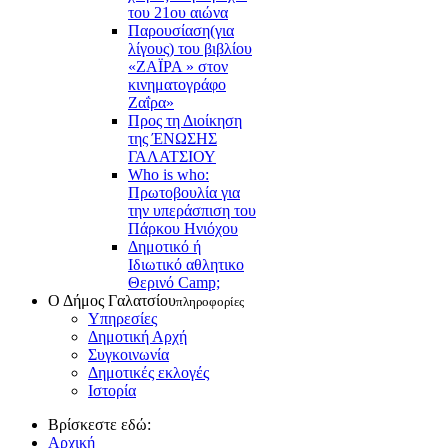
του 21ου αιώνα
Παρουσίαση(για
λίγους) του βιβλίου
«ΖΑΪΡΑ » στον
κινηματογράφο
Ζαΐρα»
Προς τη Διοίκηση
της ΈΝΩΣΗΣ
ΓΑΛΑΤΣΙΟΥ
Who is who:
Πρωτοβουλία για
την υπεράσπιση του
Πάρκου Ηνιόχου
Δημοτικό ή
Ιδιωτικό αθλητικο
Θερινό Camp;
Ο Δήμος Γαλατσίου
πληροφορίες
Υπηρεσίες
Δημοτική Αρχή
Συγκοινωνία
Δημοτικές εκλογές
Ιστορία
Βρίσκεστε εδώ:
Αρχική