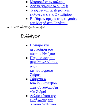
Μπροστά στην κάλπη...
Δεν τα φάγαμε όλοι μαζί!
Τι ισχύει για τις Δημοτικές
εκλογές της 8ης Οκτωβρίου
Βρέθηκαν αρχαία στις εργασίες
του Μετρό στο Γαλάτσι..
Εκδηλώσεις
τι θα συμβεί
Συλλόγων
Πότισμα και
περιποίηση του
πάρκου Ηνιόχου
Παρουσίαση του
βιβλίου «ΖΑΪΡΑ »
στον
κινηματογράφο
Ζαΐρα»
Σάββατο 4
Ιουλίου:Ραντεβού
...με συναυλία στη
νέα Ζαϊρα!
Δελτίο τύπου της
εκδήλωσης του
Χώρου Διαλόγου