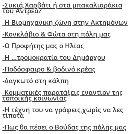
-
Συκιά,Χαρβάτι ή στα μπακαλιαράκια
του Αντρέα?
-Η Βιομηχανική ζώνη στην Ακτημόνων
-Κονκλάβιο & Φώτα στη πόλη μας
-Ο Προφήτης μας ο Ηλίας
-Η ...τρομοκρατία του Δημάρχου
-Ποδόσφαιρο & βοδινό κρέας
-Δαγκωτό στη κάλπη
-Kομματικές παρατάξεις εναντίον της
τοποικής κοινωνίας
-
Η τέχνη του να γράφεις,χωρίς να λες
τίποτα
-
Πως θα πέσει ο Βούδας της πόλης μας