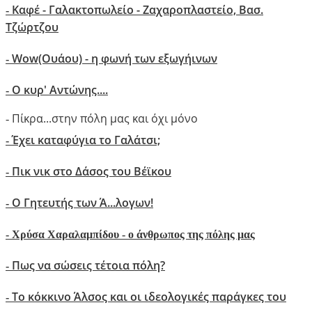
Καφέ - Γαλακτοπωλείο - Ζαχαροπλαστείο, Βασ.
-
Τζώρτζου
Wow(Oυάου) - η φωνή των εξωγήινων
-
Ο κυρ' Αντώνης....
-
Πίκρα...στην πόλη μας και όχι μόνο
-
Έχει καταφύγια το Γαλάτσι;
-
Πικ νικ στο Δάσος του Βέϊκου
-
Ο Γητευτής των Ά...λογων!
-
-
Xρύσα Χαραλαμπίδου - ο άνθρωπος της πόλης μας
Πως να σώσεις τέτοια πόλη?
-
Το κόκκινο Άλσος και οι ιδεολογικές παράγκες του
-