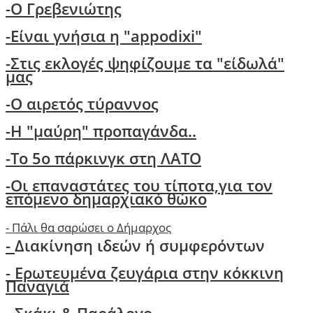
-O Γρεβενιώτης
-Είναι γνήσια η "appodixi"
-Στις εκλογές ψηφίζουμε τα "είδωλά"
μας
-Ο αιρετός τύραννος
-H "μαύρη" προπαγάνδα..
-Το 5ο πάρκινγκ στη ΛΑΤΟ
-
Οι επαναστάτες του τίποτα,για τον
επόμενο δημαρχιακό θώκο
-
Πάλι θα σαρώσει ο Δήμαρχος
-
Διακίνηση ιδεών ή συμφερόντων
- Ερωτευμένα ζευγάρια στην κόκκινη
Παναγιά