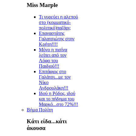
Miss Marple
Τι γυρεύει η αλεπού
στο (κομματικό-
πολιτικό)παζάρι;
Επαναστάτης
Γαλατσιώτης στην
Κρήτη!!!!
Μόνο η πισίνα
λείπει από τον
Λόφο του
Παιδιού!!!
Επιτάφιος στο
Γαλάτσι...με τον
Νίκο
Ανδρουλάκη!!!
Ιδού η Ρόδος, ιδού
και το πήδημα του
Μαρκό...στο 72%!!!
Βήμα Πολίτη
Κάτι είδα...κάτι
άκουσα