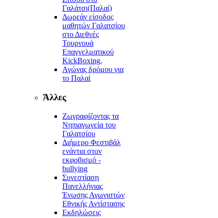
Γαλάτσι(Παλαί)
Δωρεάν είσοδος
μαθητών Γαλατσίου
στο Διεθνές
Τουρνουά
Επαγγελματικού
KickBoxing,
Αγώνας δρόμου για
το Παλαί
Άλλες
Ζωγραφίζοντας τα
Νηπιαγωγεία του
Γαλατσίου
Διήμερο Φεστιβάλ
ενάντια στον
εκφοβισμό -
bullying
Συνεστίαση
Πανελλήνιας
Ένωσης Αγωνιστών
Εθνικής Αντίστασης
Εκδηλώσεις