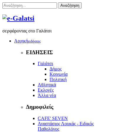
Αναζήτηση
σερφάροντας στο Γαλάτσι
Αρχική
ειδήσεις
ΕΙΔΗΣΕΙΣ
Γαλάτσι
Δήμος
Κοινωνία
Πολιτική
Αθλητικά
Εκλογές
Άλλα νέα
Δημοφιλείς
CAFE' SEVEN
Αναστάσιος Λουκάς - Ειδικός
Παθολόγος