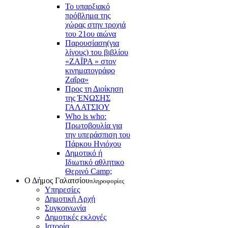
Το υπαρξιακό
πρόβλημα της
χώρας στην τροχιά
του 21ου αιώνα
Παρουσίαση(για
λίγους) του βιβλίου
«ΖΑΪΡΑ » στον
κινηματογράφο
Ζαΐρα»
Προς τη Διοίκηση
της ΈΝΩΣΗΣ
ΓΑΛΑΤΣΙΟΥ
Who is who:
Πρωτοβουλία για
την υπεράσπιση του
Πάρκου Ηνιόχου
Δημοτικό ή
Ιδιωτικό αθλητικο
Θερινό Camp;
Ο Δήμος Γαλατσίου
πληροφορίες
Υπηρεσίες
Δημοτική Αρχή
Συγκοινωνία
Δημοτικές εκλογές
Ιστορία