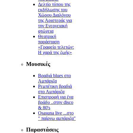
Δελτίο τύπου της
εκδήλωσης του
Χώρου Διαλόγου
της Αριστεράς για
την Ενεργειακή
φτώχεια
Θεατρική
παράσταση
«Γραφείο τελετών:
Η χαρά της ζωής»
Μουσικές
Βραδιά blues στο
Αμπάριζα
Ρεμπέτικη βραδιά
στο Αμπάριζα
Επιστροφή για ένα
βράδυ ..στην disco
& 80's
Osasuna live ...στο
" παίρνω αμπάριζα"
Παραστάσεις