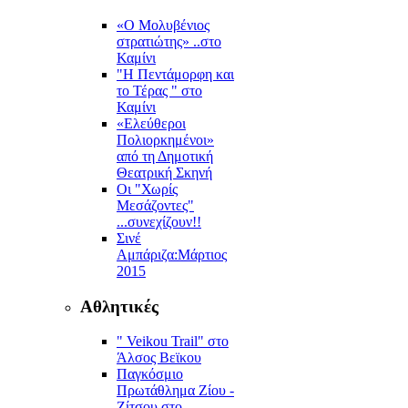
«Ο Μολυβένιος
στρατιώτης» ..στο
Καμίνι
"Η Πεντάμορφη και
το Τέρας " στο
Καμίνι
«Ελεύθεροι
Πολιορκημένοι»
από τη Δημοτική
Θεατρική Σκηνή
Οι "Χωρίς
Μεσάζοντες"
...συνεχίζουν!!
Σινέ
Αμπάριζα:Mάρτιος
2015
Αθλητικές
" Veikou Trail" στο
Άλσος Βεϊκου
Παγκόσμιο
Πρωτάθλημα Ζίου -
Ζίτσου στο