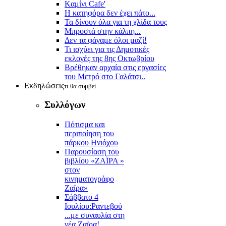
Kαμίνι Cafe'
Η κατηφόρα δεν έχει πάτο...
Τα δίνουν όλα για τη χλίδα τους
Μπροστά στην κάλπη...
Δεν τα φάγαμε όλοι μαζί!
Τι ισχύει για τις Δημοτικές
εκλογές της 8ης Οκτωβρίου
Βρέθηκαν αρχαία στις εργασίες
του Μετρό στο Γαλάτσι..
Εκδηλώσεις
τι θα συμβεί
Συλλόγων
Πότισμα και
περιποίηση του
πάρκου Ηνιόχου
Παρουσίαση του
βιβλίου «ΖΑΪΡΑ »
στον
κινηματογράφο
Ζαΐρα»
Σάββατο 4
Ιουλίου:Ραντεβού
...με συναυλία στη
νέα Ζαϊρα!