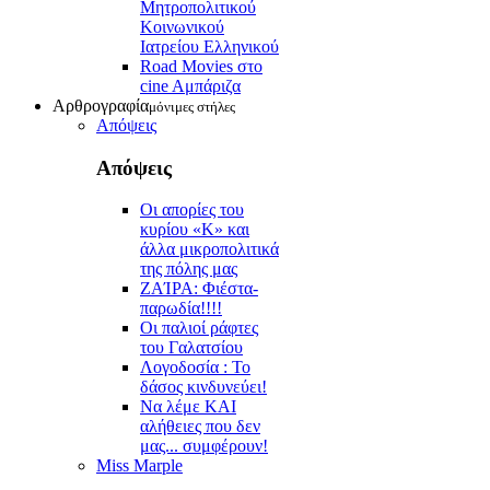
Μητροπολιτικού
Κοινωνικού
Ιατρείου Ελληνικού
Road Movies στο
cine Aμπάριζα
Αρθρογραφία
μόνιμες στήλες
Απόψεις
Απόψεις
Οι απορίες του
κυρίου «Κ» και
άλλα μικροπολιτικά
της πόλης μας
ZAΊΡΑ: Φιέστα-
παρωδία!!!!
Οι παλιοί ράφτες
του Γαλατσίου
Λογοδοσία : Το
δάσος κινδυνεύει!
Να λέμε ΚΑΙ
αλήθειες που δεν
μας... συμφέρουν!
Miss Marple