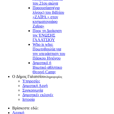
του 21ου αιώνα
Παρουσίαση(για
λίγους) του βιβλίου
«ΖΑΪΡΑ » στον
κινηματογράφο
Ζαΐρα»
Προς τη Διοίκηση
της ΈΝΩΣΗΣ
ΓΑΛΑΤΣΙΟΥ
Who is who:
Πρωτοβουλία για
την υπεράσπιση του
Πάρκου Ηνιόχου
Δημοτικό ή
Ιδιωτικό αθλητικο
Θερινό Camp;
Ο Δήμος Γαλατσίου
πληροφορίες
Υπηρεσίες
Δημοτική Αρχή
Συγκοινωνία
Δημοτικές εκλογές
Ιστορία
Βρίσκεστε εδώ:
Αρχική