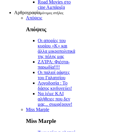
Road Movies στο
cine Aμπάριζα
Αρθρογραφία
μόνιμες στήλες
Απόψεις
Απόψεις
Οι απορίες του
κυρίου «Κ» και
άλλα μικροπολιτικά
της πόλης μας
ZAΊΡΑ: Φιέστα-
παρωδία!!!!
Οι παλιοί ράφτες
του Γαλατσίου
Λογοδοσία : Το
δάσος κινδυνεύει!
Να λέμε ΚΑΙ
αλήθειες που δεν
μας... συμφέρουν!
Miss Marple
Miss Marple