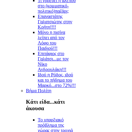
Τι γυρεύει η αλεπού
στο (κομματικό-
πολιτικό)παζάρι;
Επαναστάτης
Γαλατσιώτης στην
Κρήτη!!!!
Μόνο η πισίνα
λείπει από τον
Λόφο του
Παιδιού!!!
Επιτάφιος στο
Γαλάτσι...με τον
Νίκο
Ανδρουλάκη!!!
Ιδού η Ρόδος, ιδού
και το πήδημα του
Μαρκό...στο 72%!!!
Βήμα Πολίτη
Κάτι είδα...κάτι
άκουσα
Το υπαρξιακό
πρόβλημα της
χώρας στην τροχιά