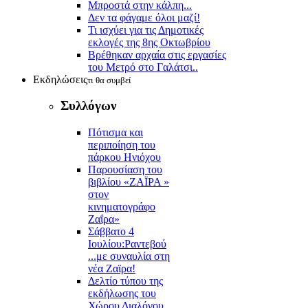
Μπροστά στην κάλπη...
Δεν τα φάγαμε όλοι μαζί!
Τι ισχύει για τις Δημοτικές
εκλογές της 8ης Οκτωβρίου
Βρέθηκαν αρχαία στις εργασίες
του Μετρό στο Γαλάτσι..
Εκδηλώσεις
τι θα συμβεί
Συλλόγων
Πότισμα και
περιποίηση του
πάρκου Ηνιόχου
Παρουσίαση του
βιβλίου «ΖΑΪΡΑ »
στον
κινηματογράφο
Ζαΐρα»
Σάββατο 4
Ιουλίου:Ραντεβού
...με συναυλία στη
νέα Ζαϊρα!
Δελτίο τύπου της
εκδήλωσης του
Χώρου Διαλόγου