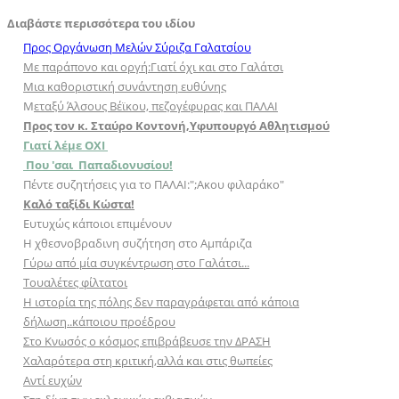
Διαβάστε περισσότερα του ιδίου
Προς Οργάνωση Μελών Σύριζα Γαλατσίου
Με παράπονο και οργή:Γιατί όχι και στο Γαλάτσι
Μια καθοριστική συνάντηση ευθύνης
Μ
εταξύ Άλσους Βέϊκου, πεζογέφυρας και ΠΑΛΑΙ
Προς τον κ. Σταύρο Κοντονή,Υφυπουργό Αθλητισμού
Γιατί λέμε ΟΧΙ
Που 'σαι Παπαδιονυσίου!
Πέντε συζητήσεις για το ΠΑΛΑΙ:";Aκου φιλαράκο"
Καλό ταξίδι Κώστα!
Ευτυχώς κάποιοι επιμένουν
Η χθεσνοβραδινη συζήτηση στο Αμπάριζα
Γύρω από μία συγκέντρωση στο Γαλάτσι...
Τουαλέτες φίλτατοι
Η ιστορία της πόλης δεν παραγράφεται από κάποια
δήλωση..κάποιου προέδρου
Στο Κνωσός ο κόσμος επιβράβευσε την ΔΡΑΣΗ
Χαλαρότερα στη κριτική,αλλά και στις θωπείες
Αντί ευχών