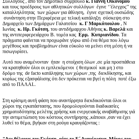
Συλλόγους , από τον Δημοτικό σύμβουλο
κ. Γιάννη Οικονόμου
και τους προέδρους των αθλητικών συλλόγων έγινε ‘’έλεγχος’’ της
καταλληλότητας των χώρων για άθληση, έγινε σχετική ουσιώδης
συνάντηση στην Περιφέρεια με τελική κατάληξη σύσκεψη στο
Δημαρχείο των Δημάρχων Γαλατσίου
κ. Γ Μαρκόπουλου
, Ν
Ιωνίας
κ. Ηρ. Γκότση
, του αντιδήμαρχου Αθήνας
κ. Βαρελά
και
της αντιπεριφερειάρχου Β. τομέα κας
Ερμ. Κυπριανίδου
. Τα
πράγματα φαίνεται να προχωράνε γύρω από ένα θέμα που λόγω
μεγέθους και προβλημάτων είναι εύκολο να μείνει στη μέση ή να
πισωγυρίσει.
Αυτό που αναμένονταν ήταν η στοίχιση όλων ,σε μία προσπάθεια
να κρατηθούν όλοι οι εμπλεκόμενοι ( θεσμικοί και μη ) στο
δρόμο της de facto κατάληψης των χώρων ,της διεκδίκησης, και
κυρίως της εξασφάλισης ότι δεν πρόκειται να βγεί η πόλη ποτέ έξω
από το ΠΑΛΑΙ..
Στη κρίσιμη αυτή φάση που αναντίρρητα διεκδικούνται όλοι οι
χώροι της εγκατάστασης, που δρομολογούνται διαδικασίες
χρηματοδότησης μελέτης χρήσης και ενεργειακής αναβάθμισης γιά
την αντιμετώπιση του κόστους συντήρησης ,κάποιοι ,σαν να έχει
λυθεί το θέμα, βγήκαν στη ρούγα κραυγάζοντας :
"Δεν θέλουμε τον Γκότση, ούτε το Ε΄ Διαμέρισμα .Μόνος του