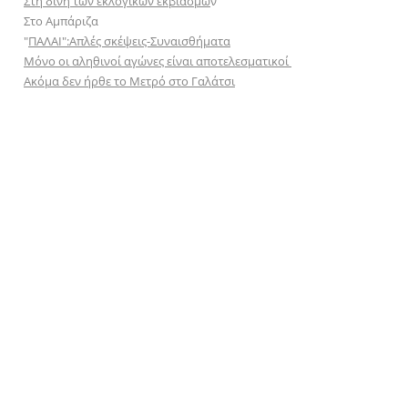
Στη δίνη των εκλογικών εκβιασμώ
ν
Στο Αμπάριζα
"
ΠΑΛΑΙ":Απλές σκέψεις-Συναισθήματα
Μόνο οι αληθινοί αγώνες είναι αποτελεσματικοί
Ακόμα δεν ήρθε το Μετρό στο Γαλάτσι