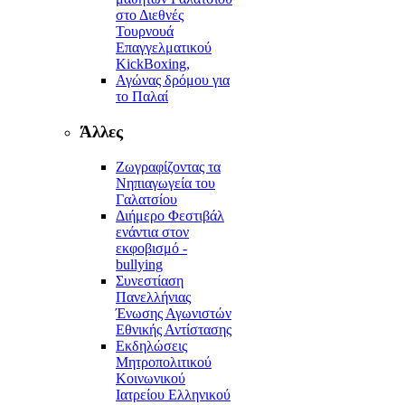
στο Διεθνές
Τουρνουά
Επαγγελματικού
KickBoxing,
Αγώνας δρόμου για
το Παλαί
Άλλες
Ζωγραφίζοντας τα
Νηπιαγωγεία του
Γαλατσίου
Διήμερο Φεστιβάλ
ενάντια στον
εκφοβισμό -
bullying
Συνεστίαση
Πανελλήνιας
Ένωσης Αγωνιστών
Εθνικής Αντίστασης
Εκδηλώσεις
Μητροπολιτικού
Κοινωνικού
Ιατρείου Ελληνικού