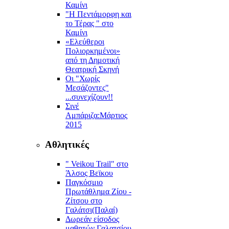
Καμίνι
"Η Πεντάμορφη και
το Τέρας " στο
Καμίνι
«Ελεύθεροι
Πολιορκημένοι»
από τη Δημοτική
Θεατρική Σκηνή
Οι "Χωρίς
Μεσάζοντες"
...συνεχίζουν!!
Σινέ
Αμπάριζα:Mάρτιος
2015
Αθλητικές
" Veikou Trail" στο
Άλσος Βεϊκου
Παγκόσμιο
Πρωτάθλημα Ζίου -
Ζίτσου στο
Γαλάτσι(Παλαί)
Δωρεάν είσοδος
μαθητών Γαλατσίου