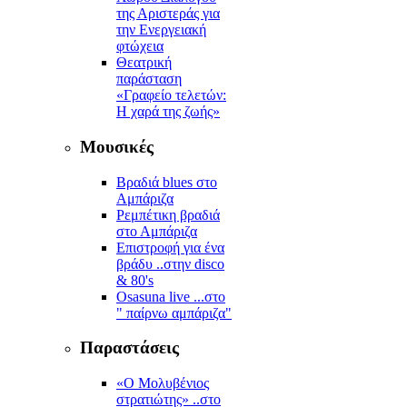
της Αριστεράς για
την Ενεργειακή
φτώχεια
Θεατρική
παράσταση
«Γραφείο τελετών:
Η χαρά της ζωής»
Μουσικές
Βραδιά blues στο
Αμπάριζα
Ρεμπέτικη βραδιά
στο Αμπάριζα
Επιστροφή για ένα
βράδυ ..στην disco
& 80's
Osasuna live ...στο
" παίρνω αμπάριζα"
Παραστάσεις
«Ο Μολυβένιος
στρατιώτης» ..στο