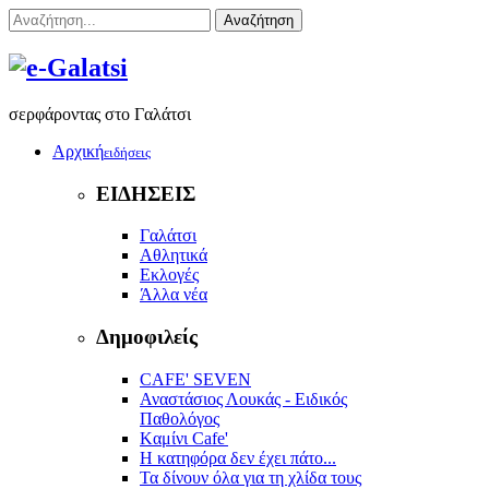
Αναζήτηση
σερφάροντας στο Γαλάτσι
Αρχική
ειδήσεις
ΕΙΔΗΣΕΙΣ
Γαλάτσι
Αθλητικά
Εκλογές
Άλλα νέα
Δημοφιλείς
CAFE' SEVEN
Αναστάσιος Λουκάς - Ειδικός
Παθολόγος
Kαμίνι Cafe'
Η κατηφόρα δεν έχει πάτο...
Τα δίνουν όλα για τη χλίδα τους