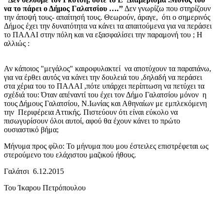
να το πάρει ο Δήμος Γαλατσίου ….’’
Δεν γνωρίζω που στηρίζουν
την άποψή τους- απαίτησή τους. Θεωρούν, άραγε, ότι ο σημερινός
Δήμος έχει την δυνατότητα να κάνει τα απαιτούμενα για να περάσει
το ΠΑΛΑΙ στην πόλη και να εξασφαλίσει την παραμονή του ; Η
αλλιώς :
Αν κάποιος "μεγάλος" καιροφυλακτεί να αποτύχουν τα παραπάνω,
για να έρθει αυτός να κάνει την δουλειά του ,δηλαδή να περάσει
στα χέρια του το ΠΑΛΑΙ ,πότε υπάρχει περίπτωση να πετύχει τα
σχέδιά του: Όταν απέναντί του έχει τον Δήμο Γαλατσίου μόνον η
τους Δήμους Γαλατσίου, Ν.Ιωνίας και Αθηναίων με εμπλεκόμενη
την Περιφέρεια Αττικής. Πιστεύουν ότι είναι εύκολο να
πισωγυρίσουν όλοι αυτοί, αφού θα έχουν κάνει το πρώτο
ουσιαστικό βήμα;
Μήνυμα προς φίλο: Το μήνυμα που μου έστειλες επιστρέφεται ως
στερούμενο του ελάχιστου μαζικού ήθους.
Γαλάτσι 6.12.2015
Του Ίκαρου Πετρόπουλου