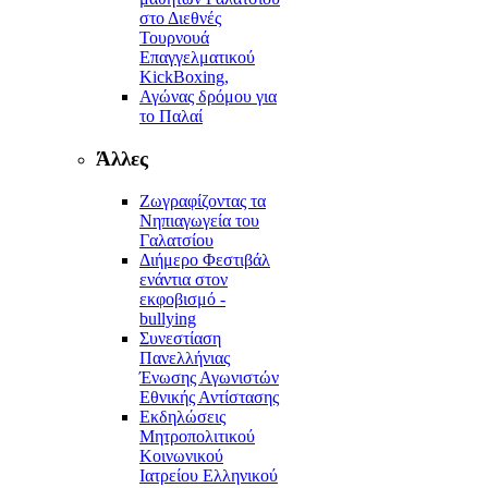
στο Διεθνές
Τουρνουά
Επαγγελματικού
KickBoxing,
Αγώνας δρόμου για
το Παλαί
Άλλες
Ζωγραφίζοντας τα
Νηπιαγωγεία του
Γαλατσίου
Διήμερο Φεστιβάλ
ενάντια στον
εκφοβισμό -
bullying
Συνεστίαση
Πανελλήνιας
Ένωσης Αγωνιστών
Εθνικής Αντίστασης
Εκδηλώσεις
Μητροπολιτικού
Κοινωνικού
Ιατρείου Ελληνικού