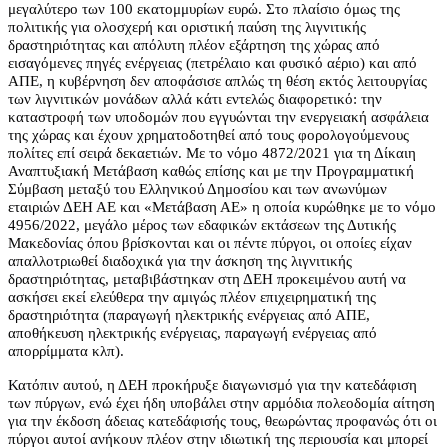
μεγαλύτερο των 100 εκατομμυρίων ευρώ. Στο πλαίσιο όμως της
πολιτικής για ολοσχερή και οριστική παύση της λιγνιτικής
δραστηριότητας και απόλυτη πλέον εξάρτηση της χώρας από
εισαγόμενες πηγές ενέργειας (πετρέλαιο και φυσικό αέριο) και από
ΑΠΕ, η κυβέρνηση δεν αποφάσισε απλώς τη θέση εκτός λειτουργίας
των λιγνιτικών μονάδων αλλά κάτι εντελώς διαφορετικό: την
καταστροφή των υποδομών που εγγυώνται την ενεργειακή ασφάλεια
της χώρας και έχουν χρηματοδοτηθεί από τους φορολογούμενους
πολίτες επί σειρά δεκαετιών. Με το νόμο 4872/2021 για τη Δίκαιη
Αναπτυξιακή Μετάβαση καθώς επίσης και με την Προγραμματική
Σύμβαση μεταξύ του Ελληνικού Δημοσίου και των ανωνύμων
εταιριών ΔΕΗ ΑΕ και «Μετάβαση ΑΕ» η οποία κυρώθηκε με το νόμο
4956/2022, μεγάλο μέρος των εδαφικών εκτάσεων της Δυτικής
Μακεδονίας όπου βρίσκονται και οι πέντε πύργοι, οι οποίες είχαν
απαλλοτριωθεί διαδοχικά για την άσκηση της λιγνιτικής
δραστηριότητας, μεταβιβάστηκαν στη ΔΕΗ προκειμένου αυτή να
ασκήσει εκεί ελεύθερα την αμιγώς πλέον επιχειρηματική της
δραστηριότητα (παραγωγή ηλεκτρικής ενέργειας από ΑΠΕ,
αποθήκευση ηλεκτρικής ενέργειας, παραγωγή ενέργειας από
απορρίμματα κλπ).
Κατόπιν αυτού, η ΔΕΗ προκήρυξε διαγωνισμό για την κατεδάφιση
των πύργων, ενώ έχει ήδη υποβάλει στην αρμόδια πολεοδομία αίτηση
για την έκδοση άδειας κατεδάφισής τους, θεωρώντας προφανώς ότι οι
πύργοι αυτοί ανήκουν πλέον στην ιδιωτική της περιουσία και μπορεί