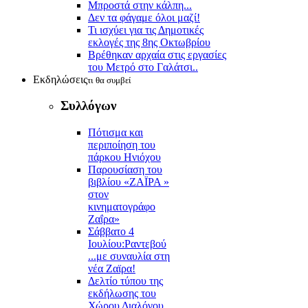
Μπροστά στην κάλπη...
Δεν τα φάγαμε όλοι μαζί!
Τι ισχύει για τις Δημοτικές
εκλογές της 8ης Οκτωβρίου
Βρέθηκαν αρχαία στις εργασίες
του Μετρό στο Γαλάτσι..
Εκδηλώσεις
τι θα συμβεί
Συλλόγων
Πότισμα και
περιποίηση του
πάρκου Ηνιόχου
Παρουσίαση του
βιβλίου «ΖΑΪΡΑ »
στον
κινηματογράφο
Ζαΐρα»
Σάββατο 4
Ιουλίου:Ραντεβού
...με συναυλία στη
νέα Ζαϊρα!
Δελτίο τύπου της
εκδήλωσης του
Χώρου Διαλόγου