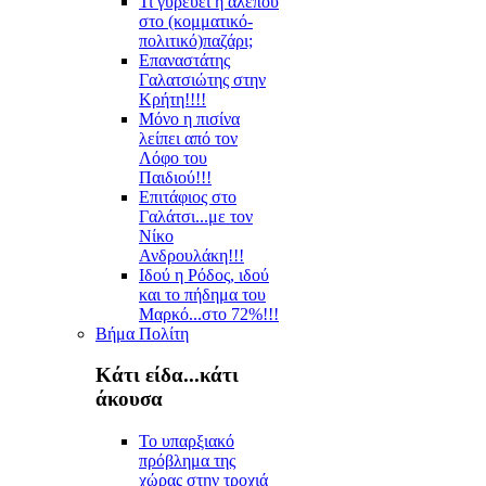
Τι γυρεύει η αλεπού
στο (κομματικό-
πολιτικό)παζάρι;
Επαναστάτης
Γαλατσιώτης στην
Κρήτη!!!!
Μόνο η πισίνα
λείπει από τον
Λόφο του
Παιδιού!!!
Επιτάφιος στο
Γαλάτσι...με τον
Νίκο
Ανδρουλάκη!!!
Ιδού η Ρόδος, ιδού
και το πήδημα του
Μαρκό...στο 72%!!!
Βήμα Πολίτη
Κάτι είδα...κάτι
άκουσα
Το υπαρξιακό
πρόβλημα της
χώρας στην τροχιά