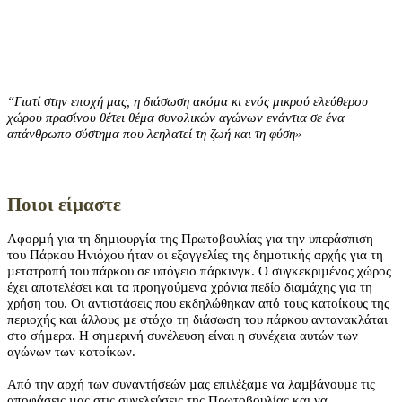
“Γιατί στην εποχή μας, η διάσωση ακόμα κι ενός μικρού ελεύθερου
χώρου πρασίνου θέτει θέμα συνολικών αγώνων ενάντια σε ένα
απάνθρωπο σύστημα που λεηλατεί τη ζωή και τη φύση»
Ποιοι είµαστε
Αφορµή για τη δηµιουργία της Πρωτοβουλίας για την υπεράσπιση
του Πάρκου Ηνιόχου ήταν οι εξαγγελίες της δηµοτικής αρχής για τη
µετατροπή του πάρκου σε υπόγειο πάρκινγκ. Ο συγκεκριµένος χώρος
έχει αποτελέσει και τα προηγούµενα χρόνια πεδίο διαµάχης για τη
χρήση του. Οι αντιστάσεις που εκδηλώθηκαν από τους κατοίκους της
περιοχής και άλλους µε στόχο τη διάσωση του πάρκου αντανακλάται
στο σήµερα. Η σηµερινή συνέλευση είναι η συνέχεια αυτών των
αγώνων των κατοίκων.
Από την αρχή των συναντήσεών µας επιλέξαµε να λαµβάνουµε τις
αποφάσεις µας στις συνελεύσεις της Πρωτοβουλίας και να