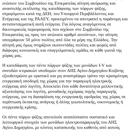
ενώπιον του Συμβουλίου της Επικρατείας αίτηση ακύρωσης και
αναστολής εκτέλεσης της κατεδάφισης των πύργων ψύξης,
στρεφόμενοι κατά της ΔΕΗ, του Υπουργού Περιβάλλοντος και
Ενέργειας και της ΡΑΑΕΥ, προκειμένου να αποτραπεί η παράνομη και
αντισυνταγματική αυτή ενέργεια. Για λόγους αναγόμενους σε
δικονομικούς περιορισμούς που ισχύουν στο Συμβούλιο της
Επικρατείας ως προς τον ανώτατο αριθμό αιτούντων, την αίτηση
υπογράφουν 50 μόνο πολίτες από όλα τα μέρη της Ελλάδος. Την
αίτησή μας όμως στηρίζουν εκατοντάδες πολίτες και φορείς από
διάφορες κοινωνικές και επαγγελματικές ομάδες σε κάθε γωνιά της
χώρας μας.
Η κατεδάφιση των πέντε πύργων ψύξης των μονάδων I-V και
συνοδών κτιριακών υποδομών στον ΑΗΣ Αγίου Δημητρίου Κοζάνης
εξουδετερώνει με οριστικό και μη αναστρέψιμο τρόπο την κρισιμότερη
ενεργειακή υποδομή της χώρας για την παραγωγή ηλεκτρικής
ενέργειας από λιγνίτη. Αποκλείει έτσι κάθε δυνατότητα μελλοντικής
αξιοποίησης του λιγνίτη, μοναδικής εγχώριας πηγής παραγωγής
ενέργειας, για τη διασφάλιση της ενεργειακής εφεδρείας της χώρας σε
περίπτωση έκτακτης ανάγκης ή άλλης γεωπολιτικής, οικονομικής ή
ενεργειακής κρίσης.
Οι πέντε πύργοι ψύξης αποτελούν αναπόσπαστο συστατικό και
λειτουργικό στοιχείο των μονάδων ηλεκτροπαραγωγής του ΑΗΣ
Αγίου Δημητρίου, με κόστος κατασκευής του καθενός από αυτούς