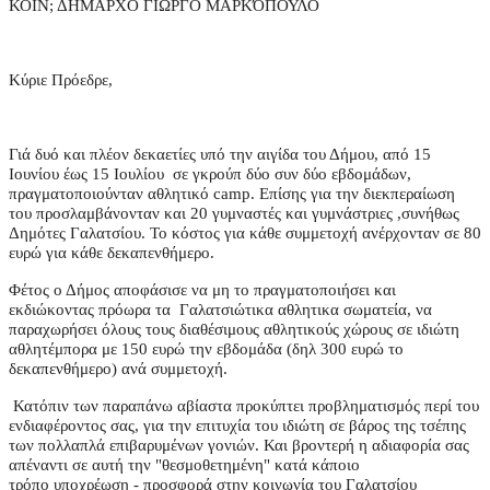
ΚΟΙΝ; ΔΗΜΑΡΧΟ ΓΙΩΡΓΟ ΜΑΡΚΌΠΟΥΛΟ
Κύριε Πρόεδρε,
Γιά δυό και πλέον δεκαετίες υπό την αιγίδα του Δήμου, από 15
Ιουνίου έως 15 Ιουλίου σε γκρούπ δύο συν δύο εβδομάδων,
πραγματοποιούνταν αθλητικό camp. Επίσης για την διεκπεραίωση
του προσλαμβάνονταν και 20 γυμναστές και γυμνάστριες ,συνήθως
Δημότες Γαλατσίου. Το κόστος για κάθε συμμετοχή ανέρχονταν σε 80
ευρώ για κάθε δεκαπενθήμερο.
Φέτος ο Δήμος αποφάσισε να μη το πραγματοποιήσει και
εκδιώκοντας πρόωρα τα Γαλατσιώτικα αθλητικα σωματεία, να
παραχωρήσει όλους τους διαθέσιμους αθλητικούς χώρους σε ιδιώτη
αθλητέμπορα με 150 ευρώ την εβδομάδα (δηλ 300 ευρώ το
δεκαπενθήμερο) ανά συμμετοχή.
Κατόπιν των παραπάνω αβίαστα προκύπτει προβληματισμός περί του
ενδιαφέροντος σας, για την επιτυχία του ιδιώτη σε βάρος της τσέπης
των πολλαπλά επιβαρυμένων γονιών. Και βροντερή η αδιαφορία σας
απέναντι σε αυτή την "θεσμοθετημένη" κατά κάποιο
τρόπο υποχρέωση - προσφορά στην κοινωνία του Γαλατσίου