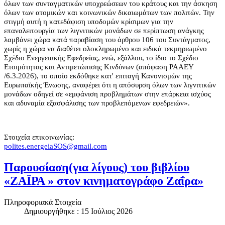
όλων των συνταγματικών υποχρεώσεων του κράτους και την άσκηση
όλων των ατομικών και κοινωνικών δικαιωμάτων των πολιτών. Την
στιγμή αυτή η κατεδάφιση υποδομών κρίσιμων για την
επαναλειτουργία των λιγνιτικών μονάδων σε περίπτωση ανάγκης
λαμβάνει χώρα κατά παραβίαση του άρθρου 106 του Συντάγματος,
χωρίς η χώρα να διαθέτει ολοκληρωμένο και ειδικά τεκμηριωμένο
Σχέδιο Ενεργειακής Εφεδρείας, ενώ, εξάλλου, το ίδιο το Σχέδιο
Ετοιμότητας και Αντιμετώπισης Κινδύνων (απόφαση ΡΑΑΕΥ
/6.3.2026), το οποίο εκδόθηκε κατ' επιταγή Κανονισμών της
Ευρωπαϊκής Ένωσης, αναφέρει ότι η απόσυρση όλων των λιγνιτικών
μονάδων οδηγεί σε «εμφάνιση προβλημάτων στην επάρκεια ισχύος
και αδυναμία εξασφάλισης των προβλεπόμενων εφεδρειών».
Στοιχεία επικοινωνίας:
polites.energeiaSOS@gmail.com
Παρουσίαση(για λίγους) του βιβλίου
«ΖΑΪΡΑ » στον κινηματογράφο Ζαΐρα»
Πληροφοριακά Στοιχεία
Δημιουργήθηκε : 15 Ιούλιος 2026