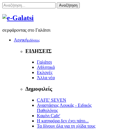
Αναζήτηση
σερφάροντας στο Γαλάτσι
Αρχική
ειδήσεις
ΕΙΔΗΣΕΙΣ
Γαλάτσι
Αθλητικά
Εκλογές
Άλλα νέα
Δημοφιλείς
CAFE' SEVEN
Αναστάσιος Λουκάς - Ειδικός
Παθολόγος
Kαμίνι Cafe'
Η κατηφόρα δεν έχει πάτο...
Τα δίνουν όλα για τη χλίδα τους