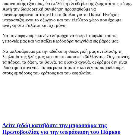
οικονοµικής εξουσίας, θα επέλθει η ελευθερία της ζωής και της φύσης.
Αυτή την διαφορετική συνείδηση προσπαθούµε να
συνδιαµορφώνουµε στην Πρωτοβουλία για το Πάρκο Ηνιόχου,
υπερασπιζόµενοι το οξυγόνο και τον ελεύθερο χώρο που έχουµε
ανάγκη στο Γαλάτσι και όχι µόνο.
Να µην αφήνουµε κανένα δήµαρχο να θεωρεί τσιφλίκι του τις
γειτονιές µας και να παίζει κερδοφόρα παιχνίδια εις βάρος µας.
Να µπλοκάρουµε µε την αδιάκοπη συλλογική µας αντίσταση, τη
λεηλασία της ζωής µας και του φυσικού περιβάλλοντος. Οι γειτονιές,
τα πάρκα, τα δάση, τα βουνά, τα φυσικά αγαθά, οι δρόµοι δεν είναι
ιδιοκτησία κανενός. Τα υπερασπιζόµαστε και δεν τα παραδίδουµε
στους εµπόρους του κράτους και του κεφαλαίου.
Δείτε (εδώ) κατεβάστε την μπροσούρα της
Πρωτοβουλίας για την υπεράσπιση του Πάρκου