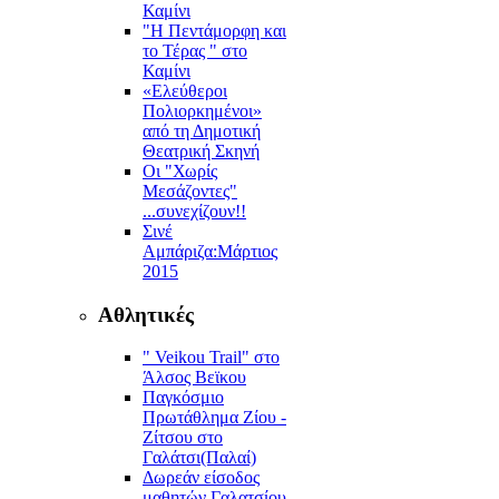
Καμίνι
"Η Πεντάμορφη και
το Τέρας " στο
Καμίνι
«Ελεύθεροι
Πολιορκημένοι»
από τη Δημοτική
Θεατρική Σκηνή
Οι "Χωρίς
Μεσάζοντες"
...συνεχίζουν!!
Σινέ
Αμπάριζα:Mάρτιος
2015
Αθλητικές
" Veikou Trail" στο
Άλσος Βεϊκου
Παγκόσμιο
Πρωτάθλημα Ζίου -
Ζίτσου στο
Γαλάτσι(Παλαί)
Δωρεάν είσοδος
μαθητών Γαλατσίου