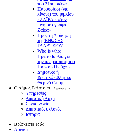
του 21ου αιώνα
Παρουσίαση(για
λίγους) του βιβλίου
«ΖΑΪΡΑ » στον
κινηματογράφο
Ζαΐρα»
Προς τη Διοίκηση
της ΈΝΩΣΗΣ
ΓΑΛΑΤΣΙΟΥ
Who is who:
Πρωτοβουλία για
την υπεράσπιση του
Πάρκου Ηνιόχου
Δημοτικό ή
Ιδιωτικό αθλητικο
Θερινό Camp;
Ο Δήμος Γαλατσίου
πληροφορίες
Υπηρεσίες
Δημοτική Αρχή
Συγκοινωνία
Δημοτικές εκλογές
Ιστορία
Βρίσκεστε εδώ:
Αρχική