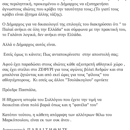
σας περιληπτική, προκειμένου ο Δήμαρχος να εξυπηρετήσει
άγνωστους ιδιώτες που κρύβει την ταυτότητα τους;.(Το γιατί τους
κρύβει είναι ζήτημα άλλης τάξης).
Ο Δήμαρχος για να δικαιολογεί της επιλογές του διακηρύσσει ότι " το
Παλαί ανήκει σε όλη την Ελλάδα" και σύμφωνα με την πρακτική του,
το Γαλάτσι λογικά, δεν ανήκει στην Ελλάδα.
Αλλά ο Δήμαρχος αυτός είναι.
Εσείς όμως τι κάνετε; Πως ανταποκρίνεστε στην αποστολή σας;
Αφού έχει παραδώσει στους ιδιώτες κάθε αξιοπρεπή αθλητικό χώρο ,
σας έχει στείλει στο ΖΕΦΥΡΙ για τους αγώνες βόλεϊ Ανδρών και στα
μπαλόνια ζητώντας και από εκεί ώρες για τους "φίλους" του
αθλητέμπορους. Κι εσείς ως άλλοι "Τσολάκογλου" ομνύετε
Πρόεδρε Πασπάλα,
Η 88χρονη ιστορία του Συλλόγου που έχετε την τιμή να
διοικείται είναι πολύ βαριά όπως και η "φανέλα" του"
Κατόπιν τούτου, η κάθετη απόρριψη των αλλότριων θέλω του
Μαρκόπουλου, είναι εκ των ουκ άνευ .
Διαφορετικά Π Α Ρ Α Ι Τ Η Θ Η ΤΕ