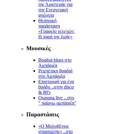
της Αριστεράς για
την Ενεργειακή
φτώχεια
Θεατρική
παράσταση
«Γραφείο τελετών:
Η χαρά της ζωής»
Μουσικές
Βραδιά blues στο
Αμπάριζα
Ρεμπέτικη βραδιά
στο Αμπάριζα
Επιστροφή για ένα
βράδυ ..στην disco
& 80's
Osasuna live ...στο
" παίρνω αμπάριζα"
Παραστάσεις
«Ο Μολυβένιος
στρατιώτης» ..στο