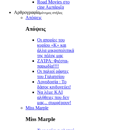
Road Movies στο
cine Aμπάριζα
Αρθρογραφία
μόνιμες στήλες
Απόψεις
Απόψεις
Οι απορίες του
κυρίου «Κ» και
άλλα μικροπολιτικά
της πόλης μας
ZAΊΡΑ: Φιέστα-
παρωδία!!!!
Οι παλιοί ράφτες
του Γαλατσίου
Λογοδοσία : Το
δάσος κινδυνεύει!
Να λέμε ΚΑΙ
αλήθειες που δεν
μας... συμφέρουν!
Miss Marple
Miss Marple