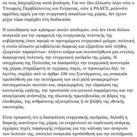
να τους διαχειρίζεται κατά βούληση. Για τον ίδιο άλλωστε λόγο ούτε ο
Υπουργός Περιβάλλοντος και Ενέργειας, ούτε η ΡΑΑΕΥ, μολονότι
αρμόδιες αρχές για την ενεργειακή ασφάλεια της χώρας, δεν έχουν
μέχρι τώρα παρέμβει στη διαδικασία.
Η κατεδάφιση των κρίσιμων αυτών υποδομών, ενώ δεν είναι διόλου
αναγκαία για την εφαρμογή της ενεργειακής πολιτικής της
κυβέρνησης όσον αφορά το προτιμώμενο ενεργειακό μείγμα -πολιτική
η οποία άλλωστε μεταβάλλεται διαρκώς και εξαρτάται από πλήθος
εξωγενών παραγόντων- πλήττει καίρια και ανεπανόρθωτα μια εντελώς
διαφορετική πολιτική, την ενεργειακή εφεδρεία της χώρας. Η
υποχρέωση της Πολιτείας να διασφαλίζει την ενεργειακή αυτονομία
της χώρας στηριζόμενη σε εγχώριες πηγές, εν προκειμένω δηλ. το
λιγνίτη, πηγάζει από το άρθρο 106 του Συντάγματος, ως αναγκαία
προϋπόθεση για την εκπλήρωση των εκεί ρητά αναφερομένων
συνταγματικών σκοπών και, συγκεκριμένα, την εδραίωση της
κοινωνικής ειρήνης, την προστασία του γενικού συμφέροντος και την
απαγόρευση ανάπτυξης της ιδιωτικής πρωτοβουλίας σε βάρος της
ελευθερίας, της ανθρώπινης αξιοπρέπειας ή σε βλάβη της εθνικής
οικονομίας.
Είναι προφανές ότι η διασφάλιση ενεργειακής εφεδρείας, δηλαδή η
διαρκής ικανότητα της χώρας να ενεργοποιεί σε περίπτωση ανάγκης
εγχώριες πηγές παραγωγής ενέργειας για την κάλυψη των αναγκών
των πολιτών της, αποτελεί αναγκαία προϋπόθεση για την εκπλήρωση