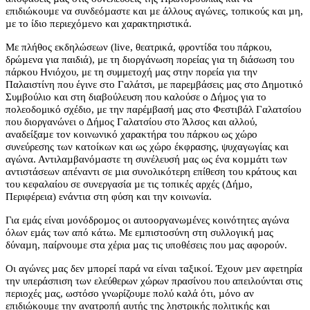
επιδιώκουµε να συνδεόµαστε και µε άλλους αγώνες, τοπικούς και µη,
µε το ίδιο περιεχόµενο και χαρακτηριστικά.
Με πλήθος εκδηλώσεων (live, θεατρικά, φροντίδα του πάρκου,
δρώµενα για παιδιά), με τη διοργάνωση πορείας για τη διάσωση του
πάρκου Ηνιόχου, με τη συμμετοχή μας στην πορεία για την
Παλαιστίνη που έγινε στο Γαλάτσι, με παρεμβάσεις μας στο Δημοτικό
Συμβούλιο και στη διαβούλευση που καλούσε ο Δήμος για το
πολεοδομικό σχέδιο, με την παρέμβασή μας στο Φεστιβάλ Γαλατσίου
που διοργανώνει ο Δήμος Γαλατσίου στο Άλσος και αλλού,
αναδείξαµε τον κοινωνικό χαρακτήρα του πάρκου ως χώρο
συνεύρεσης των κατοίκων και ως χώρο έκφρασης, ψυχαγωγίας και
αγώνα. Αντιλαµβανόµαστε τη συνέλευσή µας ως ένα κοµµάτι των
αντιστάσεων απέναντι σε µια συνολικότερη επίθεση του κράτους και
του κεφαλαίου σε συνεργασία µε τις τοπικές αρχές (Δήµο,
Περιφέρεια) ενάντια στη φύση και την κοινωνία.
Για εμάς είναι μονόδροµος οι αυτοοργανωµένες κοινότητες αγώνα
όλων εµάς των από κάτω. Με εµπιστοσύνη στη συλλογική µας
δύναµη, παίρνουµε στα χέρια µας τις υποθέσεις που µας αφορούν.
Οι αγώνες µας δεν µπορεί παρά να είναι ταξικοί. Έχουν µεν αφετηρία
την υπεράσπιση των ελεύθερων χώρων πρασίνου που απειλούνται στις
περιοχές µας, ωστόσο γνωρίζουµε πολύ καλά ότι, µόνο αν
επιδιώκουµε την ανατροπή αυτής της ληστρικής πολιτικής και