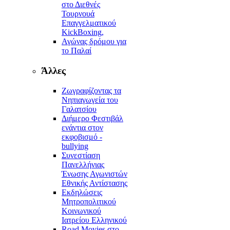
στο Διεθνές
Τουρνουά
Επαγγελματικού
KickBoxing,
Αγώνας δρόμου για
το Παλαί
Άλλες
Ζωγραφίζοντας τα
Νηπιαγωγεία του
Γαλατσίου
Διήμερο Φεστιβάλ
ενάντια στον
εκφοβισμό -
bullying
Συνεστίαση
Πανελλήνιας
Ένωσης Αγωνιστών
Εθνικής Αντίστασης
Εκδηλώσεις
Μητροπολιτικού
Κοινωνικού
Ιατρείου Ελληνικού
Road Movies στο