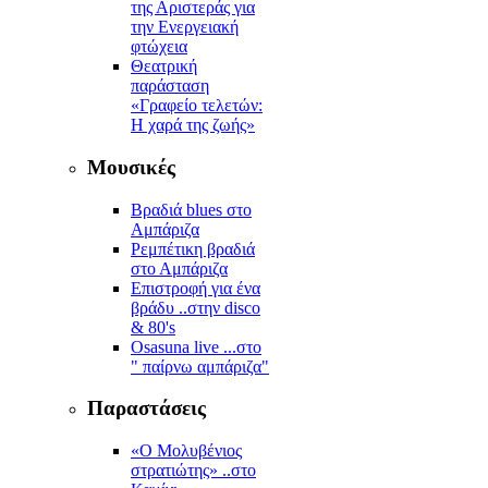
της Αριστεράς για
την Ενεργειακή
φτώχεια
Θεατρική
παράσταση
«Γραφείο τελετών:
Η χαρά της ζωής»
Μουσικές
Βραδιά blues στο
Αμπάριζα
Ρεμπέτικη βραδιά
στο Αμπάριζα
Επιστροφή για ένα
βράδυ ..στην disco
& 80's
Osasuna live ...στο
" παίρνω αμπάριζα"
Παραστάσεις
«Ο Μολυβένιος
στρατιώτης» ..στο