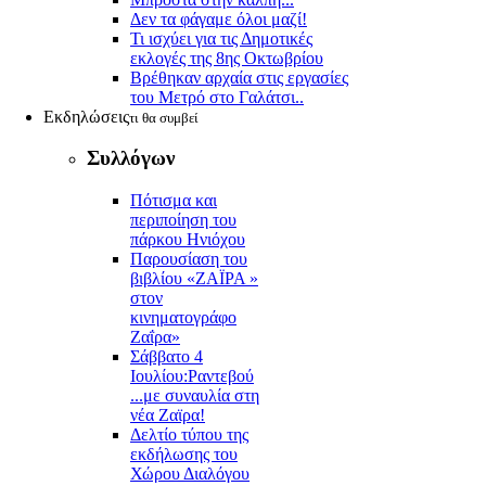
Δεν τα φάγαμε όλοι μαζί!
Τι ισχύει για τις Δημοτικές
εκλογές της 8ης Οκτωβρίου
Βρέθηκαν αρχαία στις εργασίες
του Μετρό στο Γαλάτσι..
Εκδηλώσεις
τι θα συμβεί
Συλλόγων
Πότισμα και
περιποίηση του
πάρκου Ηνιόχου
Παρουσίαση του
βιβλίου «ΖΑΪΡΑ »
στον
κινηματογράφο
Ζαΐρα»
Σάββατο 4
Ιουλίου:Ραντεβού
...με συναυλία στη
νέα Ζαϊρα!
Δελτίο τύπου της
εκδήλωσης του
Χώρου Διαλόγου