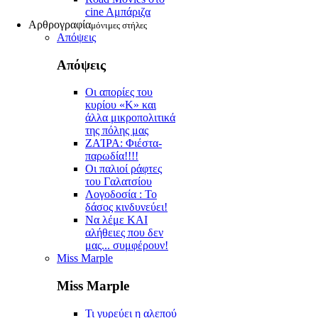
cine Aμπάριζα
Αρθρογραφία
μόνιμες στήλες
Απόψεις
Απόψεις
Οι απορίες του
κυρίου «Κ» και
άλλα μικροπολιτικά
της πόλης μας
ZAΊΡΑ: Φιέστα-
παρωδία!!!!
Οι παλιοί ράφτες
του Γαλατσίου
Λογοδοσία : Το
δάσος κινδυνεύει!
Να λέμε ΚΑΙ
αλήθειες που δεν
μας... συμφέρουν!
Miss Marple
Miss Marple
Τι γυρεύει η αλεπού