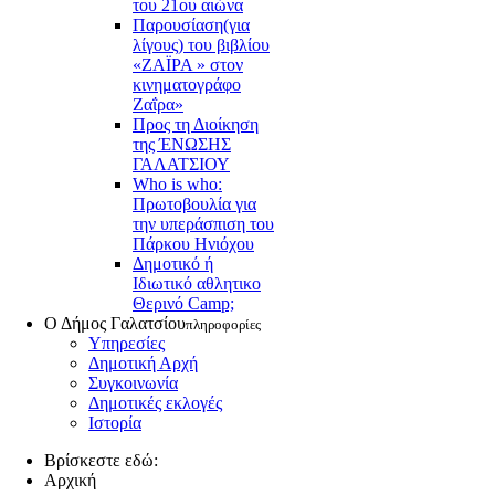
του 21ου αιώνα
Παρουσίαση(για
λίγους) του βιβλίου
«ΖΑΪΡΑ » στον
κινηματογράφο
Ζαΐρα»
Προς τη Διοίκηση
της ΈΝΩΣΗΣ
ΓΑΛΑΤΣΙΟΥ
Who is who:
Πρωτοβουλία για
την υπεράσπιση του
Πάρκου Ηνιόχου
Δημοτικό ή
Ιδιωτικό αθλητικο
Θερινό Camp;
Ο Δήμος Γαλατσίου
πληροφορίες
Υπηρεσίες
Δημοτική Αρχή
Συγκοινωνία
Δημοτικές εκλογές
Ιστορία
Βρίσκεστε εδώ:
Αρχική