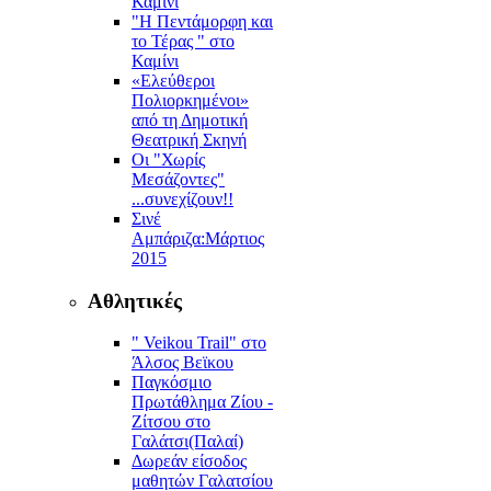
Καμίνι
"Η Πεντάμορφη και
το Τέρας " στο
Καμίνι
«Ελεύθεροι
Πολιορκημένοι»
από τη Δημοτική
Θεατρική Σκηνή
Οι "Χωρίς
Μεσάζοντες"
...συνεχίζουν!!
Σινέ
Αμπάριζα:Mάρτιος
2015
Αθλητικές
" Veikou Trail" στο
Άλσος Βεϊκου
Παγκόσμιο
Πρωτάθλημα Ζίου -
Ζίτσου στο
Γαλάτσι(Παλαί)
Δωρεάν είσοδος
μαθητών Γαλατσίου