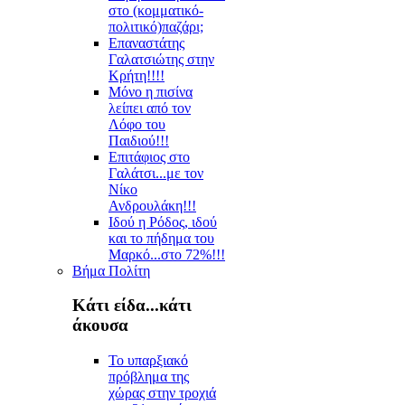
στο (κομματικό-
πολιτικό)παζάρι;
Επαναστάτης
Γαλατσιώτης στην
Κρήτη!!!!
Μόνο η πισίνα
λείπει από τον
Λόφο του
Παιδιού!!!
Επιτάφιος στο
Γαλάτσι...με τον
Νίκο
Ανδρουλάκη!!!
Ιδού η Ρόδος, ιδού
και το πήδημα του
Μαρκό...στο 72%!!!
Βήμα Πολίτη
Κάτι είδα...κάτι
άκουσα
Το υπαρξιακό
πρόβλημα της
χώρας στην τροχιά