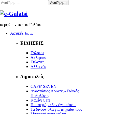
Αναζήτηση
σερφάροντας στο Γαλάτσι
Αρχική
ειδήσεις
ΕΙΔΗΣΕΙΣ
Γαλάτσι
Αθλητικά
Εκλογές
Άλλα νέα
Δημοφιλείς
CAFE' SEVEN
Αναστάσιος Λουκάς - Ειδικός
Παθολόγος
Kαμίνι Cafe'
Η κατηφόρα δεν έχει πάτο...
Τα δίνουν όλα για τη χλίδα τους
Μπροστά στην κάλπη...